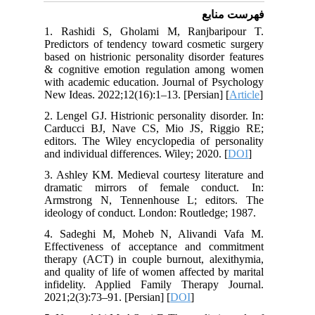
فهرست منابع
1. Rashidi S, Gholami M, Ranjbaripour T.
Predictors of tendency toward cosmetic surgery
based on histrionic personality disorder features
& cognitive emotion regulation among women
with academic education. Journal of Psychology
New Ideas. 2022;12(16):1–13. [Persian] [
Article
]
2. Lengel GJ. Histrionic personality disorder. In:
Carducci BJ, Nave CS, Mio JS, Riggio RE;
editors. The Wiley encyclopedia of personality
and individual differences. Wiley; 2020. [
DOI
]
3. Ashley KM. Medieval courtesy literature and
dramatic mirrors of female conduct. In:
Armstrong N, Tennenhouse L; editors. The
ideology of conduct. London: Routledge; 1987.
4. Sadeghi M, Moheb N, Alivandi Vafa M.
Effectiveness of acceptance and commitment
therapy (ACT) in couple burnout, alexithymia,
and quality of life of women affected by marital
infidelity. Applied Family Therapy Journal.
2021;2(3):73–91. [Persian] [
DOI
]