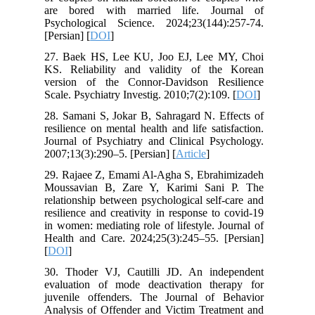
are bored with married life. Journal of
Psychological Science. 2024;23(144):257-74.
[Persian] [
DOI
]
27. Baek HS, Lee KU, Joo EJ, Lee MY, Choi
KS. Reliability and validity of the Korean
version of the Connor-Davidson Resilience
Scale. Psychiatry Investig. 2010;7(2):109. [
DOI
]
28. Samani S, Jokar B, Sahragard N. Effects of
resilience on mental health and life satisfaction.
Journal of Psychiatry and Clinical Psychology.
2007;13(3):290–5. [Persian] [
Article
]
29. Rajaee Z, Emami Al-Agha S, Ebrahimizadeh
Moussavian B, Zare Y, Karimi Sani P. The
relationship between psychological self-care and
resilience and creativity in response to covid-19
in women: mediating role of lifestyle. Journal of
Health and Care. 2024;25(3):245–55. [Persian]
[
DOI
]
30. Thoder VJ, Cautilli JD. An independent
evaluation of mode deactivation therapy for
juvenile offenders. The Journal of Behavior
Analysis of Offender and Victim Treatment and