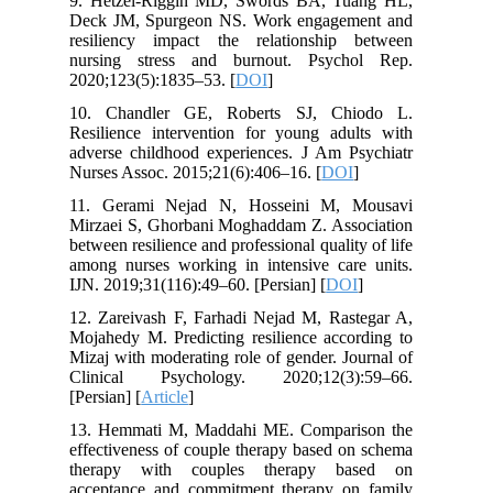
9. Hetzel-Riggin MD, Swords BA, Tuang HL,
Deck JM, Spurgeon NS. Work engagement and
resiliency impact the relationship between
nursing stress and burnout. Psychol Rep.
2020;123(5):1835–53. [
DOI
]
10. Chandler GE, Roberts SJ, Chiodo L.
Resilience intervention for young adults with
adverse childhood experiences. J Am Psychiatr
Nurses Assoc. 2015;21(6):406–16. [
DOI
]
11. Gerami Nejad N, Hosseini M, Mousavi
Mirzaei S, Ghorbani Moghaddam Z. Association
between resilience and professional quality of life
among nurses working in intensive care units.
IJN. 2019;31(116):49–60. [Persian] [
DOI
]
12. Zareivash F, Farhadi Nejad M, Rastegar A,
Mojahedy M. Predicting resilience according to
Mizaj with moderating role of gender. Journal of
Clinical Psychology. 2020;12(3):59–66.
[Persian] [
Article
]
13. Hemmati M, Maddahi ME. Comparison the
effectiveness of couple therapy based on schema
therapy with couples therapy based on
acceptance and commitment therapy on family