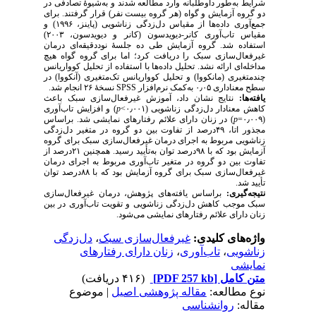
شرایط به‌طور داوطلبانه وارد مطالعه شدند و به‌شیوهٔ تصادفی در
دو گروه آزمایش و گواه (هر گروه بیست نفر) قرار گرفتند. برای
جمع‌آوری داده‌ها از مقیاس دل‌زدگی زناشویی (پاینز، ۱۹۹۶) و
مقیاس تاب‌آوری کانر-دیویدسون (کانر و دیویدسون، ۲۰۰۳)
استفاده شد. گروه آزمایش طی ده جلسهٔ نوددقیقه‌ای درمان
غیرفعال‌سازی سبک را دریافت کرد؛ اما برای گروه گواه هیچ
مداخله‌ای ارائه نشد. تحلیل داده‌ها با استفاده از تحلیل کوواریانس
چندمتغیری (مانکووا) و تحلیل کوواریانس تک‌متغیری (آنکووا) در
سطح معناداری ۰٫۰۵ به‌کمک نرم‌افزار SPSS
نسخۀ ۲۶ انجام شد.
یافته‌ها:
نتایج نشان داد، آموزش غیرفعال‌سازی سبک باعث
) و افزایش تاب‌آوری
p
کاهش معنادار دل‌زدگی زناشویی (۰٫۰۰۱>
) در زنان دارای علائم رفتارهای نمایشی شد. براساس
p
(۰٫۰۰۹=
مجذور اتا، ۴۹درصد از تفاوت بین دو گروه در متغیر دل‌زدگی
زناشویی مربوط به اجرای درمان غیرفعال‌سازی سبک برای گروه
آزمایش بود که با ۹۸درصد توان به‌تأیید رسید. همچنین ۲۱درصد از
تفاوت بین دو گروه در متغیر تاب‌آوری مربوط به اجرای درمان
غیرفعال‌سازی سبک برای گروه آزمایش بود که با ۸۸درصد توان
تأیید شد.
نتیجه‌گیری:
براساس یافته‌های پژوهش، درمان غیرفعال‌سازی
سبک موجب کاهش دل‌زدگی زناشویی و تقویت تاب‌آوری در بین
زنان دارای علائم رفتارهای نمایشی می‌شود.
دل‌زدگی
،
غیرفعال‌سازی سبک
واژه‌های کلیدی:
زنان دارای رفتارهای
،
تاب‌آوری
،
زناشویی
نمایشی
(۴۱۶ دریافت)
[PDF 257 kb]
متن کامل
نوع مطالعه:
مقاله پژوهشی اصیل
| موضوع
مقاله:
روانشناسی