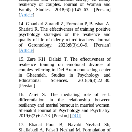
resiliency of couples. Journal of Woman and
Family Studies. 2018;6(2):145–63. [Persian]
[
Article
]
14. Ghanbari Zarandi Z, Forootan P, Barshan A,
Shariati R. The effectiveness of training positive
psychology strategies on the resilience and
quality of life of elderly retired teachers. Journal
of Gerontology. 2023;8(3):10–9. [Persian]
[
Article
]
15. Zare KH, Dalaki T. The effectiveness of
resilience training on emotional divorce of
couples referring to Del Aram counseling center
in Ghaemieh. Studies in Psychology and
Educational Sciences. 2018;4(3):22–30.
[Persian]
16. Zarei S. The mediating role of self-
differentiation in the relationship between
resiliency and marital burnout in married women.
Shenakht Journal of Psychology and Psychiatry.
2019;6(2):62–73. [Persian] [
DOI
]
17. Ebadat Poor B, Navabi Nezhad Sh,
Shafiabadi A, Falsafi Nezhad M. Formulation of