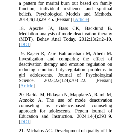
a pattern for marital burn out based on family
function, individual resilience and spiritual
beliefs. Psychological Models and Methods.
2014;4(13):29–45. [Persian] [
Article
]
18. Apsche JA, Bass CK, Backlund B.
Mediation analysis of mode deactivation therapy
(MDT). Behav Anal Today. 2012;13(2):2–10.
[
DOI
]
19. Rajaei R, Zare Bahramabadi M, Abedi M.
Investigation and comparing the effect of
deactivation therapy and emotion regulation on
reducing emotional dysregulation problems in
girl adolescents. Journal of Psychological
Science. 2023;22(124):703–22. [Persian]
[
Article
]
20. Barida M, Hidayah N, MappiareA, Ramli M,
Atmoko A. The use of mode deactivation
counseling as evidence-based counseling
approach for adolescents. Pegem journal of
Education and Instruction. 2024;14(4):393–9.
[
DOI
]
21. Michalos AC. Development of quality of life