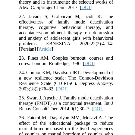
theory and its instruments: the selected works of
Alex. C. Springer Cham; 2017. [
DOI
]
22. Javadi S, Golparvar M, Izadi R. The
effectiveness of family mode deactivation
therapy, cognitive behavioral therapy, and
acceptance-commitment therapy on depression
and anxiety of adolescent girls with behavioral
problems. EBNESINA. 2020;22(2):4–14.
[Persian] [
Article
]
23. Pines AM. Couples burnout: courses and
cures. London: Routledge; 1996. [
DOI
]
24. Connor KM, Davidson JRT. Development of
a new resilience scale: The Connor-Davidson
Resilience Scale (CD-RISC). Depress Anxiety.
2003;18(2):76–82. [
DOI
]
25. Swart J, Apsche J. Family mode deactivation
therapy (FMDT) as a contextual treatment. Int J
Behav Consult Ther. 2014;9(1):30–7. [
DOI
]
26. Fatemi M, Dayariyan MM, Mosavi A. The
effect of the educational package to reduce
marital boredom based on the lived experiences
of couples on marital boredom of couples who