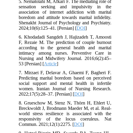
5. Nematolahi M, Afkari F. The mediating role of
sensation seeking and impulsivity in the
association of internet addiction with marital
boredom and attitude towards marital infidelity.
Shenakht Journal of Psychology and Psychiatry.
2024;10(6):125–41. [Persian] [
DOI
]
6. Khodadadi Sangdeh J, Hajizadeh T, Amoosti
F, Rezaie M. The prediction of couple burnout
according to the general health and marital
intimacy among nurses. Preventive Care in
Nursing and Midwifery Journal. 2016;6(2):45–
53 [Persian] [
Article
]
7. Mirzaei F, Delavar A, Ghaemi F, Bagheri F.
Predicting marital boredom based on perceived
social support and mental health in infertile
women. Iranian Journal of Nursing Research.
2022;17(5):28–37. [Persian] [
DOI
]
8. Grueschow M, Stenz N, Thörn H, Ehlert U,
Breckwoldt J, Brodmann Maeder M, et al. Real-
world stress resilience is associated with the
responsivity of the locus coeruleus. Nat
Commun. 2021;12(1):2275. [
DOI
]