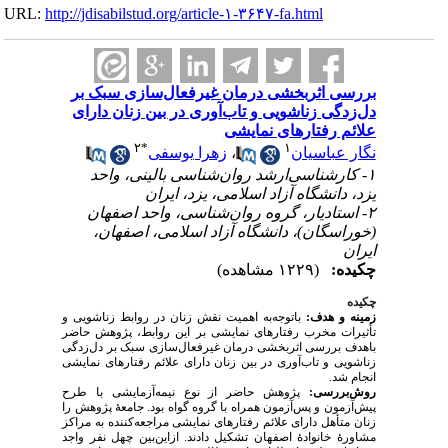
URL:
http://jdisabilstud.org/article-۱-۳۶۴۷-fa.html
بررسی اثربخشی درمان غیرفعال‌سازی سبک بر
دل‌زدگی زناشویی و تاب‌آوری در بین زنان دارای
علائم رفتارهای نمایشی
۲
*
۱
زهرا یوسفی
،
نگار عباسیان
۱- کارشناسی‌ارشد روان‌شناسی بالینی، واحد
یزد، دانشگاه آزاد اسلامی، یزد، ایران
۲- استادیار، گروه روان‌شناسی، واحد اصفهان
(خوراسگان)، دانشگاه آزاد اسلامی، اصفهان،
ایران
چکیده:
(۱۲۲۹ مشاهده)
چکیده
زمینه و هدف:
باتوجه‌به اهمیت نقش زنان در روابط زناشویی و
تأثیرات مخرب رفتارهای نمایشی بر این روابط، پژوهش حاضر
باهدف بررسی اثربخشی درمان غیرفعال‌سازی سبک بر دل‌زدگی
زناشویی و تاب‌آوری در بین زنان دارای علائم رفتارهای نمایشی
انجام شد.
روش‌بررسی:
پژوهش حاضر از نوع نیمه‌آزمایشی با طرح
پیش‌آزمون و پس‌آزمون همراه با گروه گواه بود. جامعهٔ پژوهش را
زنان متأهل دارای علائم رفتارهای نمایشی مراجعه‌کننده به مراکز
مشاورهٔ خانوادهٔ اصفهان تشکیل دادند. ازاین‌بین چهل نفر واجد