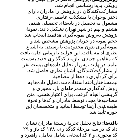
رویکرد پدیدارشناسی انجام شد.
مشارکت‌کنندگان در پژوهش را مادران دارای
دختر نوجوان با مشکلات عاطفی-رفتاری
مشغول به تحصیل در پایه‌های تحصیلی هفتم،
هشتم و نهم در شهر تهران تشکیل دادند. نمونۀ
پژوهش به‌روش نمونه‌گیری هدفمند انتخاب شد.
حجم نمونه در جریان پژوهش مشخص شد و
نمونه‌گیری بدون محدودیت تا رسیدن به اشباع
نظری ادامه یافت. این فرایند تا زمانی ادامه یافت
که مفاهیم جدیدی نیازمند کدگذاری جدید به‌دست
نیامد. درنهایت، پس از تحلیل داده‌های بیست نفر
از مشارکت‌کنندگان، اشباع نظری حاصل شد.
برای گردآوری داده‌ها از مصاحبۀ
نیمه‌ساختاریافته استفاده شد. تحلیل داده‌ها به
روش کدگذاری سه‌مرحله‌ای باز، محوری و
گزینشی انجام گرفت. برای اعتباربخشی، متن
مصاحبه‌ها مجدد توسط مادران و کدها و نحوۀ
طبقه‌بندی آن‌ها توسط اساتید و متخصصان این
حوزه تأیید شد.
یافته‌ها:
نتایج تحلیل تجربۀ زیستۀ مادران نشان
داد که در سه مرحلۀ کدگذاری، ۱۴۸ کد باز و ۲۹
کد محوری و ۳ کد انتخابی شامل تعامل، راهبرد و