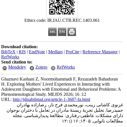
Ethics code: IR.IAU.CTB.REC.1403.061
Download citation:
BibTeX
|
RIS
|
EndNote
|
Medlars
|
ProCite
|
Reference Manager
|
RefWorks
Send citation to:
Mendeley
Zotero
RefWorks
Ghaznavi Kashani Z, Noormohammadi F, Rezazadeh Bahadoran
H. Exploring Mothers' Lived Experiences in Interacting with
Adolescent Daughters with Emotional and Behavioral Problems: A
Phenomenological Study. MEJDS 2026; 16 :12
URL:
http://jdisabilstud.org/article-1-3687-fa.html
غزنوی کاشانی زینب، نورمحمدی فرح ناز، رضازاده بهادران
حمیدرضا. تحلیل تجربۀ زیستۀ مادران در تعامل با دختران نوجوان
دارای مشکلات عاطفی-رفتاری: مطالعۀ پدیدارشناسی. مجله
مطالعات ناتوانی. ۱۴۰۵; ۱۶
()
:۱۲