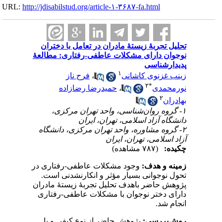
URL:
http://jdisabilstud.org/article-۱-۳۶۸۷-fa.html
تحلیل تجربۀ زیستۀ مادران در تعامل با دختران
نوجوان دارای مشکلات عاطفی-رفتاری: مطالعۀ
پدیدارشناسی
۱
زینب غزنوی کاشانی
،
فرح ناز
۲
*
نورمحمدی
،
حمیدرضا رضازاده
۲
بهادران
۱- گروه روان‌شناسی، واحد تهران مرکزی،
دانشگاه آزاد اسلامی، تهران، ایران
۲- گروه مشاوره، واحد تهران مرکزی، دانشگاه
آزاد اسلامی، تهران، ایران
چکیده:
(۷۸۷ مشاهده)
زمینه و هدف:
وجود مشکلات عاطفی-رفتاری در
تحول نوجوانی بسیار مؤثر و انکارنشدنی است.
پژوهش حاضر باهدف تحلیل تجربۀ زیستۀ مادران
دارای دختر نوجوان با مشکلات عاطفی-رفتاری
انجام شد.
روش‌بررسی:
پژوهش حاضر از نوع کیفی و با