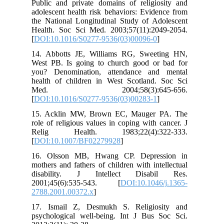
Public and private domains of religiosity and
adolescent health risk behaviors: Evidence from
the National Longitudinal Study of Adolescent
Health. Soc Sci Med. 2003;57(11):2049-2054.
[
DOI:10.1016/S0277-9536(03)00096-0
]
14. Abbotts JE, Williams RG, Sweeting HN,
West PB. Is going to church good or bad for
you? Denomination, attendance and mental
health of children in West Scotland. Soc Sci
Med. 2004;58(3):645-656.
[
DOI:10.1016/S0277-9536(03)00283-1
]
15. Acklin MW, Brown EC, Mauger PA. The
role of religious values in coping with cancer. J
Relig Health. 1983;22(4):322-333.
[
DOI:10.1007/BF02279928
]
16. Olsson MB, Hwang CP. Depression in
mothers and fathers of children with intellectual
disability. J Intellect Disabil Res.
2001;45(6):535-543. [
DOI:10.1046/j.1365-
2788.2001.00372.x
]
17. Ismail Z, Desmukh S. Religiosity and
psychological well-being. Int J Bus Soc Sci.