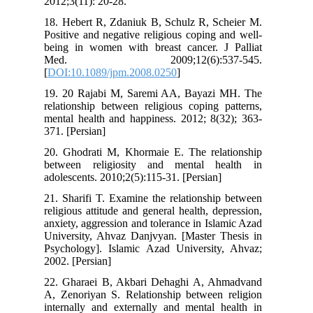
2012;3(11): 20-28.
18. Hebert R, Zdaniuk B, Schulz R, Scheier M.
Positive and negative religious coping and well-
being in women with breast cancer. J Palliat
Med. 2009;12(6):537-545.
[
DOI:10.1089/jpm.2008.0250
]
19. 20 Rajabi M, Saremi AA, Bayazi MH. The
relationship between religious coping patterns,
mental health and happiness. 2012; 8(32); 363-
371. [Persian]
20. Ghodrati M, Khormaie E. The relationship
between religiosity and mental health in
adolescents. 2010;2(5):115-31. [Persian]
21. Sharifi T. Examine the relationship between
religious attitude and general health, depression,
anxiety, aggression and tolerance in Islamic Azad
University, Ahvaz Danjvyan. [Master Thesis in
Psychology]. Islamic Azad University, Ahvaz;
2002. [Persian]
22. Gharaei B, Akbari Dehaghi A, Ahmadvand
A, Zenoriyan S. Relationship between religion
internally and externally and mental health in