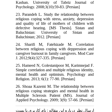
Kashan. University of Tabriz Journal of
Psychology. 2008;3(10):59-83. [Persian]
23. Parandeh L. Study the relationship between
religious coping with stress, anxiety, depression
and quality of life of mothers of children with
defective hearing. [MS Thesis]. Sistan and
Baluchistan: University of Sistan and
Baluchistan; 2012. [Persian]
24. Sharifi M, Fatehizade M. Correlation
between religious coping with deppression and
caregiver burnout in family caregivers. Mod Care
J. 2012;9(4):327-335. [Persian]
25. Hameed N, Golestanipoor M, Karimnejad F.
Simple correlation and multiple religious identity,
mental health and optimism. Psychology and
Religion. 2013; 6(1): 77-90. [Persian]
26. Shoaa Kazemi M. The relationship between
religious coping strategies and mental health in
Multiple Sclerosis Patient (MS). Journal of
Applied Psychology. 2009; 3(9): 57-66. [Persian]
ارسال نظر درباره این مقاله : نام کاربری یا پست