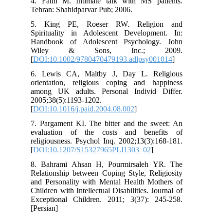
4. Fathi M. Intimate talk with MS patients.
Tehran: Shahidparvar Pub; 2006.
5. King PE, Roeser RW. Religion and
Spirituality in Adolescent Development. In:
Handbook of Adolescent Psychology. John
Wiley & Sons, Inc.; 2009.
[
DOI:10.1002/9780470479193.adlpsy001014
]
6. Lewis CA, Maltby J, Day L. Religious
orientation, religious coping and happiness
among UK adults. Personal Individ Differ.
2005;38(5):1193-1202.
[
DOI:10.1016/j.paid.2004.08.002
]
7. Pargament KI. The bitter and the sweet: An
evaluation of the costs and benefits of
religiousness. Psychol Inq. 2002;13(3):168-181.
[
DOI:10.1207/S15327965PLI1303_02
]
8. Bahrami Ahsan H, Pourmirsaleh YR. The
Relationship between Coping Style, Religiosity
and Personality with Mental Health Mothers of
Children with Intellectual Disabilities. Journal of
Exceptional Children. 2011; 3(37): 245-258.
[Persian]