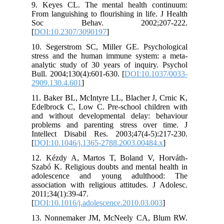
9. Keyes CL. The mental health continuum:
From languishing to flourishing in life. J Health
Soc Behav. 2002;207-222.
[
DOI:10.2307/3090197
]
10. Segerstrom SC, Miller GE. Psychological
stress and the human immune system: a meta-
analytic study of 30 years of inquiry. Psychol
Bull. 2004;130(4):601-630. [
DOI:10.1037/0033-
2909.130.4.601
]
11. Baker BL, McIntyre LL, Blacher J, Crnic K,
Edelbrock C, Low C. Pre-school children with
and without developmental delay: behaviour
problems and parenting stress over time. J
Intellect Disabil Res. 2003;47(4-5):217-230.
[
DOI:10.1046/j.1365-2788.2003.00484.x
]
12. Kézdy A, Martos T, Boland V, Horváth-
Szabó K. Religious doubts and mental health in
adolescence and young adulthood: The
association with religious attitudes. J Adolesc.
2011;34(1):39-47.
[
DOI:10.1016/j.adolescence.2010.03.003
]
13. Nonnemaker JM, McNeely CA, Blum RW.