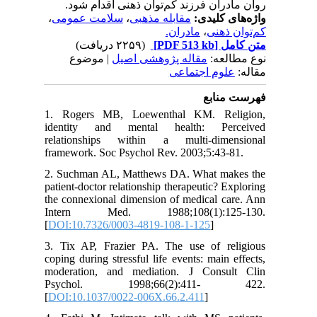
روان مادران فرزند کم‌توان ذهنی اقدام شود.
،
سلامت عمومی
،
مقابله مذهبی
واژه‌های کلیدی:
مادران.
،
کم‌توان ذهنی
(۲۲۵۹ دریافت)
[PDF 513 kb]
متن کامل
نوع مطالعه:
مقاله پژوهشی اصیل
| موضوع
مقاله:
علوم اجتماعی
فهرست منابع
1. Rogers MB, Loewenthal KM. Religion,
identity and mental health: Perceived
relationships within a multi-dimensional
framework. Soc Psychol Rev. 2003;5:43-81.
2. Suchman AL, Matthews DA. What makes the
patient-doctor relationship therapeutic? Exploring
the connexional dimension of medical care. Ann
Intern Med. 1988;108(1):125-130.
[
DOI:10.7326/0003-4819-108-1-125
]
3. Tix AP, Frazier PA. The use of religious
coping during stressful life events: main effects,
moderation, and mediation. J Consult Clin
Psychol. 1998;66(2):411- 422.
[
DOI:10.1037/0022-006X.66.2.411
]