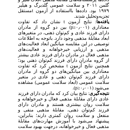
گلمن ۲۰۱۱ و سلامت عمومی گلدبرگ و هیلیر
۱۹۷۹ بود. داده‌ها بااستفاده از آزمون tمستقل
تجزیه‌وتحلیل شدند.
یافته‌ها
: نتایج آزمون t نشان داد که تفاوت
معناداری (۰٫۰۰۱≤p) بین دو گروه از مادران
دارای فرزند عادی و کم‌توان ذهنی، در متغیر‌های
ابعاد مقابلهٔ مذهبی وجود دارد. باتوجه به اطلاعات
توصیفی در این مقایسه میانگین ابعاد فعالیت‌های
مذهبی و ارزیابی خیرخواهانه و فعالیت‌های
مذهبی فعال در مادران دارای فرزند عادی بیشتر
از گروه مادران دارای فرزند کم‌توان ذهنی بود؛
همچنین نتایج آزمون t مشخص کرد که تفاوت
معناداری بین میانگین‌های دو گروه از مادران
دارای فرزند کم‌توان ذهنی و عادی در متغیر
سلامت عمومی (ابعاد سلامت عمومی) مشاهده
می‌شود (۰٫۰۰۱≤p).
نتیجه‌گیری
: نتایج بیان کرد که مادران دارای فرزند
عادی دارای مقابله‌ٔ مذهبی فعال و خیرخواهانه و
سلامت روان بیشتری هستند و مادران دارای
فرزند کم‌توان ذهنی، مقابلهٔ مذهبی منفی و
منفعل و سلامت روان کمتری دارند؛ بنابراین،
پیشنهاد می‌شود با آموزش مهارت‌های مقابلهٔ
مذهبی فعال و خیرخواهانه، درجهت بهبود سلامت