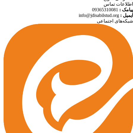
لاعات تماس
09365310081
پیامک
info@jdisabilstud.org
ایمیل
که‌های اجتماعی