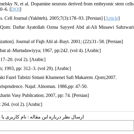
elsky N, et al. Dopamine neurons derived from embryonic stem cells
0–6. [
DOI
]
. Cell Journal (Yakhteh). 2005;7(3):178–93. [Persian] [
Article
]
. Qom: Daftar Ayatollah Ozma Sayyed Abd al-Ali Musawi Sabzwari
ization]. Journal of Fiqh Ahl al–Bayt. 2001; (22):31–58. [Persian]
bat al–Murtadawiyya; 1967, pp:242. (vol 4). [Arabic]
17–20. (vol 2). [Arabic]
n; 1993, pp: 312–3. (vol 29). [Arabic]
aki Fazel Tabrizi Sistani Khamenei Safi Makarem .Qom;2007.
jurisprudence. Najaf. Alnoman. 1986,pp: 47-50.
rin Vasy Publication; 2007, pp: 74. [Persian]
: 264. (vol 2). [Arabic]
ارسال نظر درباره این مقاله : نام کاربری :