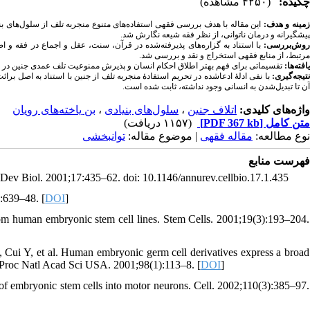
چکیده:
(۴۲۵۰ مشاهده)
زمینه و هدف
این مقاله با هدف بررسی فقهی استفاده‌های متنوع منجربه تلف از سلول‌های ب
پیشگیرانه و درمان ناتوانی، از نظر فقه شیعه نگارش شد.
روش‌بررسی:
با استناد به گزاره‌های پذیرفته‌شده در قرآن، سنت، عقل و اجماع در فقه و
مرتبط، از منابع فقهی استخراج و نقد و بررسی شد.
یافته‌ها:
تقسیماتی برای فهم بهتر اطلاق احکام انسان و پذیرش ممنوعیت تلف عمدی جنین در.
نتیجه‌گیری:
با نفی ادله‌ٔ ادعاشده در تحریم استفادهٔ منجربه تلف از جنین با استناد به اصل بر
آن تا تبدیل‌شدن به انسانی وجود نداشته، ثابت شده است.
بن یاخته‌های رویان
،
سلول‌های بنیادی
،
اتلاف جنین
واژه‌های کلیدی:
(۱۱۵۷ دریافت)
[PDF 367 kb]
متن کامل
نوع مطالعه:
مقاله فقهی
| موضوع مقاله:
توانبخشی
فهرست منابع
Dev Biol. 2001;17:435–62. doi: 10.1146/annurev.cellbio.17.1.435
):639–48. [
DOI
]
om human embryonic stem cell lines. Stem Cells. 2001;19(3):193–204.
 Cui Y, et al. Human embryonic germ cell derivatives express a broad
o. Proc Natl Acad Sci USA. 2001;98(1):113–8. [
DOI
]
n of embryonic stem cells into motor neurons. Cell. 2002;110(3):385–97.