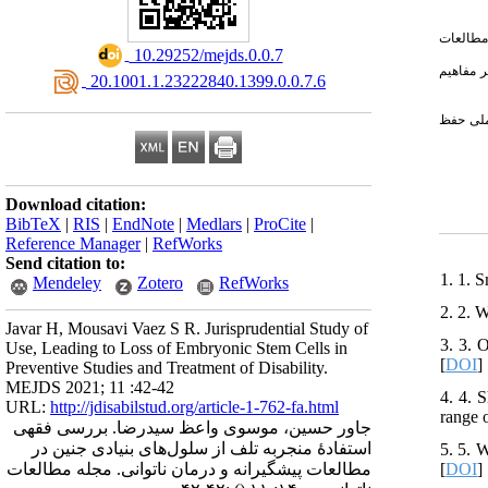
 مطالعات
‎ 10.29252/mejds.0.0.7
 مفاهیم
‎ 20.1001.1.23222840.1399.0.0.7.6
عملی حفظ
Download citation:
BibTeX
|
RIS
|
EndNote
|
Medlars
|
ProCite
|
Reference Manager
|
RefWorks
Send citation to:
1. 1. 
Mendeley
Zotero
RefWorks
2. 2. 
Javar H, Mousavi Vaez S R. Jurisprudential Study of
3. 3. 
Use, Leading to Loss of Embryonic Stem Cells in
[
DOI
]
Preventive Studies and Treatment of Disability.
MEJDS 2021; 11 :42-42
4. 4. 
URL:
http://jdisabilstud.org/article-1-762-fa.html
range 
جاور حسین، موسوی واعظ سیدرضا. بررسی فقهی
استفادهٔ منجربه تلف از سلول‌های بنیادی جنین در
5. 5. 
[
DOI
]
مطالعات پیشگیرانه و درمان ناتوانی. مجله مطالعات