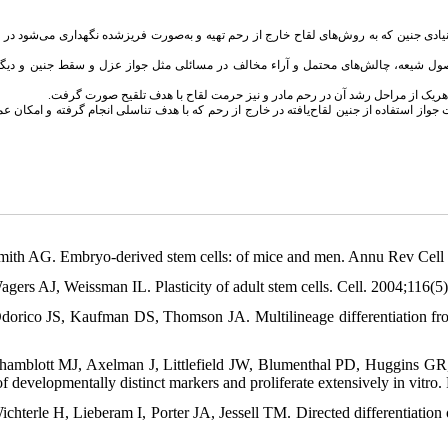
نیادی جنین که به روش‌های لقاح خارج از رحم تهیه و به‌صورت فریزشده نگهداری می‌شود در
 اصول شیعه، چالش‌های محتمل و آراء مخالف در مسائلی مثل جواز عزل و سقط جنین و دیگر
 هریک از مراحل رشد آن در رحم مادر و نیز حرمت لقاح با هدف تلقیح صورت گرفت
ائت جواز استفاده از جنین لقاح‌یافته در خارج از رحم که با هدف تناسلی انجام گرفته و امکان 
Smith AG. Embryo-derived stem cells: of mice and men. Annu Rev Cell 
Wagers AJ, Weissman IL. Plasticity of adult stem cells. Cell. 2004;116(5
Odorico JS, Kaufman DS, Thomson JA. Multilineage differentiation fr
Shamblott MJ, Axelman J, Littlefield JW, Blumenthal PD, Huggins GR,
of developmentally distinct markers and proliferate extensively in vitr
Wichterle H, Lieberam I, Porter JA, Jessell TM. Directed differentiatio