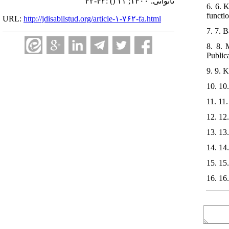
:۴۲-۴۲
()
ناتوانی. ۱۴۰۰; ۱۱
6. 6. 
functi
URL:
http://jdisabilstud.org/article-۱-۷۶۲-fa.html
7. 7. 
8. 8. 
Public
9. 9. 
10. 10
11. 11
12. 12
13. 13
14. 14
15. 15
16. 16.