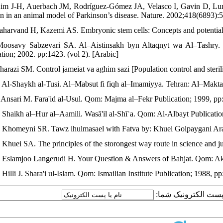
Kim J-H, Auerbach JM, Rodríguez-Gómez JA, Velasco I, Gavin D, Lum
on in an animal model of Parkinson’s disease. Nature. 2002;418(6893):5
Baharvand H, Kazemi AS. Embryonic stem cells: Concepts and potentials
Moosavy Sabzevari SA. Al–Aistinsakh byn Altaqnyt wa Al–Tashry
ation; 2002. pp:1423. (vol 2). [Arabic]
Kharazi SM. Control jameiat va aghim sazi [Population control and steril
. Al-Shaykh al-Tusi. Al–Mabsut fi fiqh al–Imamiyya. Tehran: Al–Makta
. Ansari M. Fara'id al-Usul. Qom: Majma al–Fekr Publication; 1999, pp:
. Shaikh al–Hur al–Aamili. Wasā'il al-Shīʿa. Qom: Al-Albayt Publicatio
. Khomeyni SR. Tawz ihulmasael with Fatva by: Khuei Golpaygani Ar
. Khuei SA. The principles of the storongest way route in science and 
. Eslamjoo Langerudi H. Your Question & Answers of Bahjat. Qom: Akha
 Hilli J. Shara'i ul-Islam. Qom: Ismailian Institute Publication; 1988, pp
یا پست الکترونیک شما