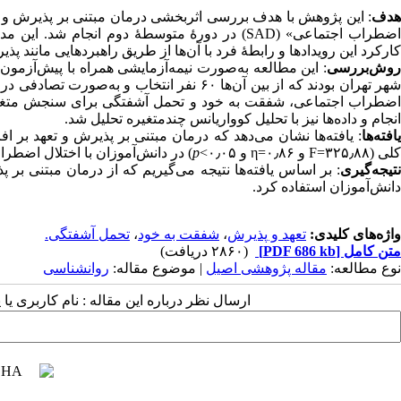
هدف
: این پژوهش با هدف بررسی اثربخشی درمان مبتنی بر پذیرش و ت
اضطراب اجتماعی» (SAD) در دورۀ متوسطۀ دوم انجام
کارکرد این رویدادها و رابطۀ فرد با آن‌ها از طریق راهبردهایی مانند 
روش‌بررسی
: این مطالعه به‌صورت نیمه‌آزمایشی همراه با پیش‌آزمون
انجام و داده‌ها نیز با تحلیل کوواریانس چندمتغیره تحلیل شد.
افته‌ها
: یافته‌ها نشان می‌دهد که درمان مبتنی بر پذیرش و تعهد بر افزایش شفقت به خو
کلی (۳۲۵٫۸۸=F و ۰٫۸۶=η و ۰٫۰۵>
p
) در دانش‌آموزان با اختلال اضط
تیجه‌گیری
دانش‌آموزان استفاده کرد.
واژه‌های کلیدی:
تعهد و پذیرش
،
شفقت به خود
،
تحمل آشفتگی.
متن کامل
[PDF 686 kb]
(۲۸۶۰ دریافت)
نوع مطالعه:
مقاله پژوهشی اصیل
| موضوع مقاله:
روانشناسی
ارسال نظر درباره این مقاله : نام کاربری ی