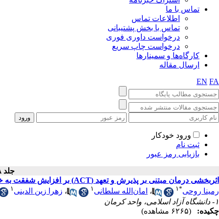
تماس با ما
اطلاعات تماس
تماس با بخش پشتیبانی
درخواست داوری فوری
درخواست چاپ سریع
کارگاه‌ها و سمینارها
ارسال مقاله
EN
FA
ورود خودکار
ثبت نام
بازیابی رمز عبور
جلد ۸ - شماره سال ۱۳۹۷
اثربخشی درمان مبتنی بر پذیرش و تعهد (ACT) بر افزایش شفقت به خود، و تحمل آشفتگی در دانش‌آموزان با اختلال اضطراب اجتماعی
۱
۱
۱
*
رمینا روحی
،
امان‌الله سلطانی
،
زهرا زین الدینی
۱- دانشگاه آزاد اسلامی، واحد کرمان
چکیده:
(۶۲۶۵ مشاهده)