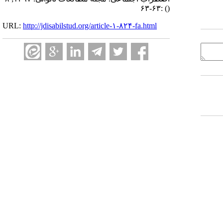
:۶۳-۶۳
()
URL:
http://jdisabilstud.org/article-۱-۸۲۴-fa.html