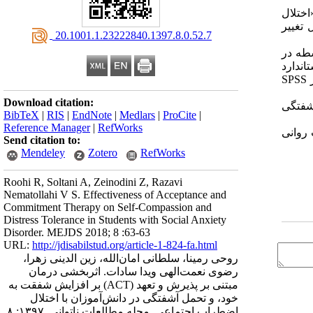
اختلال
ل تغییر
‎ 20.1001.1.23222840.1397.8.0.52.7
سطه در
نامۀ استاندارد
اضطراب اجتماعی، شفقت به خود و تحمل آشفتگی برای سنجش متغیرهای پژوهش استفاده شد. همۀ مراحل آماری با استفاده از نرم‌افزار SPSS
Download citation:
شفتگی
BibTeX
|
RIS
|
EndNote
|
Medlars
|
ProCite
|
Reference Manager
|
RefWorks
یش سلامت روانی
Send citation to:
Mendeley
Zotero
RefWorks
Roohi R, Soltani A, Zeinodini Z, Razavi
Nematollahi V S. Effectiveness of Acceptance and
Commitment Therapy on Self-Compassion and
Distress Tolerance in Students with Social Anxiety
Disorder. MEJDS 2018; 8 :63-63
URL:
http://jdisabilstud.org/article-1-824-fa.html
روحی رمینا، سلطانی امان‌الله، زین الدینی زهرا،
رضوی‌ نعمت‌الهی ویدا‌ سادات. اثربخشی درمان
مبتنی بر پذیرش و تعهد (ACT) بر افزایش شفقت به
خود، و تحمل آشفتگی در دانش‌آموزان با اختلال
اضطراب اجتماعی. مجله مطالعات ناتوانی. ۱۳۹۷; ۸