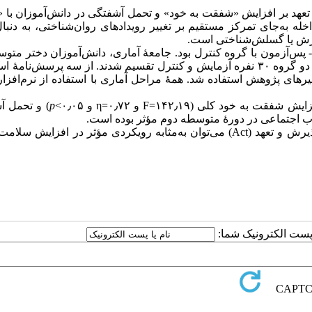
عهد بر افزایش «شفقت به خود» و تحمل آشفتگی در دانش‌آموزان با «
 شد. این مداخله به‌جای تمرکز مستقیم بر تغییر رویدادهای روان‌شناختی، به دنبا
پذیرش یا گسلش‌شناختی است.
- پس‌آزمون با گروه کنترل بود. جامعۀ آماری، دانش‌آموزان دختر متو
شهر تهران بودند که از بین آن‌ها ۶۰ نفر انتخاب و به‌صورت تصادفی در دو گروه ۳۰ نفره آزمایش و کنترل تقسیم شدند. از سه پرسش‌
د کلی (۱۴۲٫۱۹=F و ۰٫۷۲=η و ۰٫۰۵>
p
) و تحمل آ
راب اجتماعی در دورۀ متوسطه دوم مؤثر بوده است.
: بر اساس یافته‌ها نتیجه می‌گیریم که از درمان مبتنی بر پذیرش و تعهد (Act) می‌توان به‌مثابه رویکردی مؤثر در افزا
ا پست الکترونیک شما: