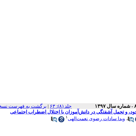
‫جلد (۸): ۶۳
|
برگشت به فهرست نسخه
۱
،
ویدا‌ سادات رضوی‌ نعمت‌الهی