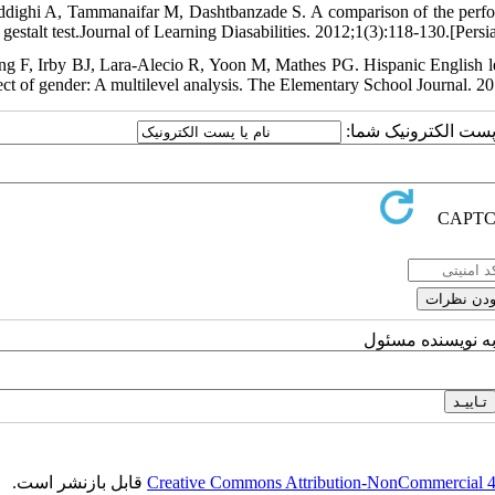
ddighi A, Tammanaifar M, Dashtbanzade S. A comparison of the perfor
gestalt test.Journal of Learning Diasabilities. 2012;1(3):118-130.[Persi
ng F, Irby BJ, Lara-Alecio R, Yoon M, Mathes PG. Hispanic English lear
fect of gender: A multilevel analysis. The Elementary School Journal. 2
یا پست الکترونیک شما
به نویسنده مسئول
قابل بازنشر است.
Creative Commons Attribution-NonCommercial 4.0