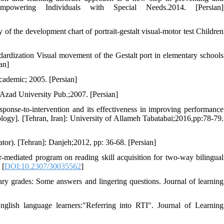
powering Individuals with Special Needs.2014. [Persian]
f the development chart of portrait-gestalt visual-motor test Children
ardization Visual movement of the Gestalt port in elementary schools
an]
cademic; 2005. [Persian]
c Azad University Pub.;2007. [Persian]
sponse-to-intervention and its effectiveness in improving performance
ology]. [Tehran, Iran]: University of Allameh Tabatabai;2016,pp:78-79.
ator). [Tehran]: Danjeh;2012, pp: 36-68. [Persian]
mediated program on reading skill acquisition for two-way bilingual
 [
DOI:10.2307/30035562
]
mary grades: Some answers and lingering questions. Journal of learning
lish language learners:"Referring into RTI". Journal of Learning