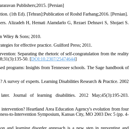
Fararavan Publishers;2015. [Persian]
tion. (1th Ed). [Tehran]:Publication of Roshd Farhang;2016. [Persian].
ers. Alizadeh H, Hemati Alamdarlo G, Rezaei Dehnavi S, Shojaei S.
hn Wiley & Sons; 2010.
egies for effective practice. Guilford Press; 2011.
ion: Separating the rhetoric of self-congratulation from the reality
08;31(3):135-50. [
DOI:10.2307/25474644
]
ased programs: Insights from Tennessee schools. The Sage handbook of
? A survey of experts. Learning Disabilities Research & Practice. 2002
ter. Journal of learning disabilities. 2012 May;45(3):195-203.
y intervention? Heartland Area Education Agency's evolution from four
iveness-to-Intervention Symposium, Kansas City, MO 2003 Dec 5 (pp. 4-
n and learning disorder approach is a new step in preventing and