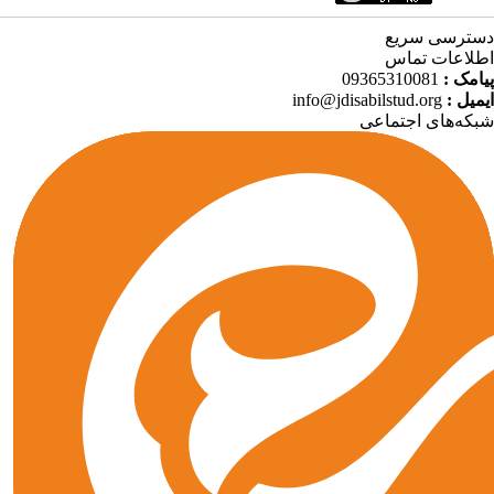
دسترسی سریع
اطلاعات تماس
09365310081
پیامک :
info@jdisabilstud.org
ایمیل :
شبکه‌های اجتماعی