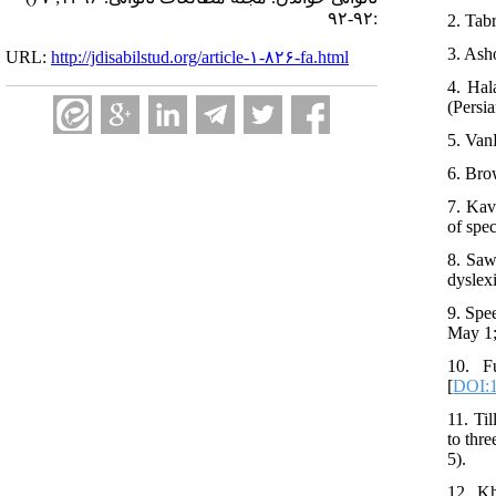
:۹۲-۹۲
2. Tab
3. Ash
URL:
http://jdisabilstud.org/article-۱-۸۲۶-fa.html
4. Hal
(Persia
5. Van
6. Bro
7. Kav
of spec
8. Saw
dyslex
9. Spe
May 1;
10. Fu
[
DOI:1
11. Ti
to thr
5).
12. Kh