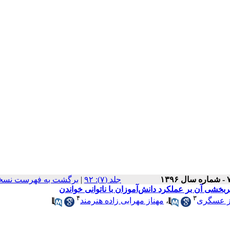
برگشت به فهرست نسخه
|
‫جلد (۷): ۹۲
۴
۳
مهناز مهرابی زاده هنرمند
،
ز عسگری