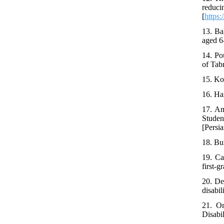
reduc
[
https
13. Ba
aged 6
14. Po
of Tabr
15. Ko
16. Ha
17. Am
Studen
[Persia
18. Bu
19. Ca
first-
20. De
disabi
21. Or
Disabi