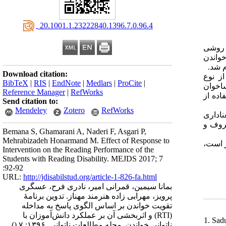
‎ 20.1001.1.23222840.1396.7.0.96.4
: وشی
خواندن
ام شد
Download citation:
: نوع
BibTeX
|
RIS
|
EndNote
|
Medlars
|
ProCite
|
از غربالگری از میان ۶۰ دانش‌آموز نارساخوان
Reference Manager
|
RefWorks
اده از
Send citation to:
Mendeley
Zotero
RefWorks
: داری
. وف و
Bemana S, Ghamarani A, Naderi F, Asgari P,
Mehrabizadeh Honarmand M. Effect of Response to
:  است
Intervention on the Reading Performance of the
Students with Reading Disability. MEJDS 2017; 7
:92-92
URL:
http://jdisabilstud.org/article-1-826-fa.html
بمانا سیمین، قمرانی امیر، نادری فرح، عسگری
پرویز، مهرابی زاده هنرمند مهناز. تدوین برنامهٔ
تقویت خواندن بر اساس الگوی پاسخ به مداخله
(RTI) و اثربخشی آن بر عملکرد دانش‌آموزان با
1. Sad
()
ناتوانی خواندن. مجله مطالعات ناتوانی. ۱۳۹۶; ۷