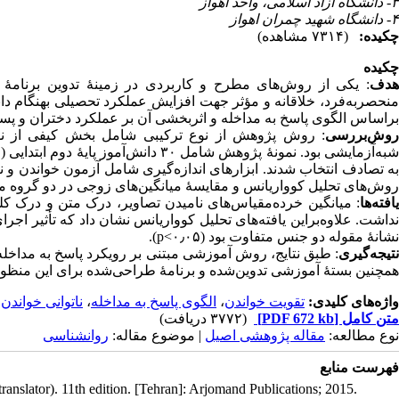
۳- دانشگاه آزاد اسلامی، واحد اهواز
۴- دانشگاه شهید چمران اهواز
چکیده:
(۷۳۱۴ مشاهده)
چکیده
هدف
یکی از روش‌های مطرح و کاربردی در زمینۀ تدوین برنامۀ آم
منحصر‌به‌فرد، خلاقانه و مؤثر جهت افزایش عملکرد تحصیلی بهنگام دا
بر‌اساس الگوی پاسخ به مداخله و اثربخشی آن بر عملکرد دختران و پسرا.
روش‌بررسی
روش پژوهش از نوع ترکیبی شامل بخش کیفی از نوع ت
به تصادف‌ انتخاب شدند. ابزارهای اندازه‌گیری شامل آزمون خواندن و ن
روش‌های تحلیل کوواریانس و مقایسهٔ میانگین‌های زوجی در دو گروه.
یافته‌ها
میانگین خرده‌مقیاس‌های نامیدن تصاویر، درک متن و درک کلم
نداشت
علاوه‌براین یافته‌های تحلیل کوواریانس نشان داد که تأثیر اجر
نشانۀ مقوله دو جنس متفاوت بود (۰٫۰۵>p).
نتیجه‌گیری
طبق نتایج، روش آموزشی مبتنی بر رویکرد پاسخ به مداخله،
همچنین بستۀ آموزشی تدوین‌شده و برنامۀ طراحی‌شده برای این منظور .
،
ناتوانی خواندن
،
الگوی پاسخ به مداخله
،
تقویت خواندن
واژه‌های کلیدی:
(۳۷۷۲ دریافت)
[PDF 672 kb]
متن کامل
نوع مطالعه:
مقاله پژوهشی اصیل
| موضوع مقاله:
روانشناسی
فهرست منابع
ranslator). 11th edition. [Tehran]: Arjomand Publications; 2015.