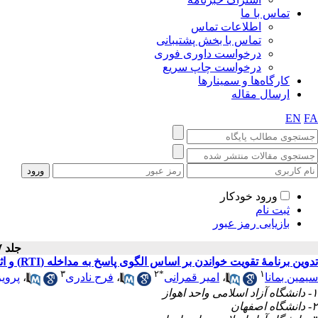
تماس با ما
اطلاعات تماس
تماس با بخش پشتیبانی
درخواست داوری فوری
درخواست چاپ سریع
کارگاه‌ها و سمینارها
ارسال مقاله
EN
FA
ورود خودکار
ثبت نام
بازیابی رمز عبور
جلد ۷ - شماره سال ۱۳۹۶
تدوین برنامهٔ تقویت خواندن بر اساس الگوی پاسخ به مداخله (RTI) و اثربخشی آن بر عملکرد دانش‌آموزان با ناتوانی خواندن
۳
۲
*
۱
پروی
،
فرح نادری
،
امیر قمرانی
،
سیمین بمانا
۱- دانشگاه آزاد اسلامی واحد اهواز
۲- دانشگاه اصفهان