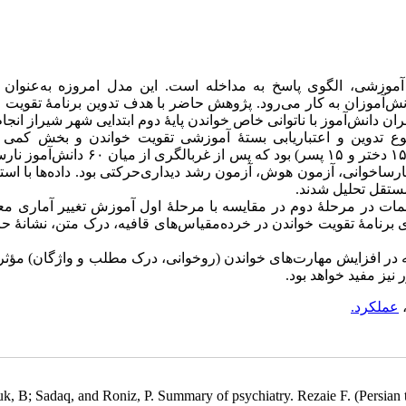
وزشی، الگوی پاسخ به مداخله است. این مدل امروزه به‌عنوان ر
نش‌آموزان به کار می‌رود. پژوهش حاضر با هدف تدوین برنامهٔ تقویت 
ن دانش‌آموز با ناتوانی خاص خواندن پایهٔ دوم ابتدایی شهر شیراز انج
دوین و اعتباریابی بستۀ آموزشی تقویت خواندن و بخش کمی از 
شبه‌آزمایشی بود. نمونۀ پژوهش شامل ۳۰ دانش‌آموز پایۀ دوم ابتدایی (۱۵ دختر و ۱۵ پسر) بود که پس 
ارساخوانی، آزمون هوش، آزمون رشد دیداری‌حرکتی بود. داده‌ها با استف
 مستقل تحلیل شدند
ات در مرحلۀ دوم در مقایسه با مرحلۀ اول آموزش تغییر آماری معنا
ای برنامۀ تقویت خواندن در خرده‌مقیاس‌های قافیه، درک متن، نشانۀ حر
 در افزایش مهارت‌های خواندن (روخوانی، درک مطلب و واژگان) مؤثر
نیز مفید خواهد بود
عملکرد.
uk, B; Sadaq, and Roniz, P. Summary of psychiatry. Rezaie F. (Persian t