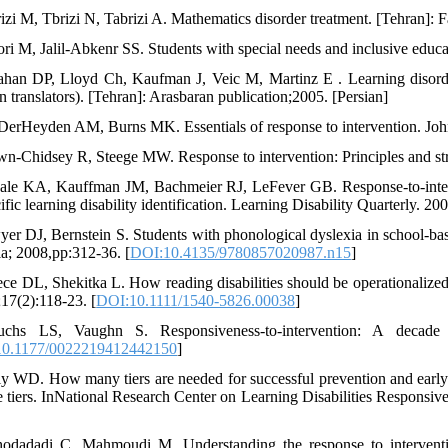
rizi M, Tbrizi N, Tabrizi A. Mathematics disorder treatment. [Tehran]: 
ori M, Jalil-Abkenr SS. Students with special needs and inclusive educa
ahan DP, Lloyd Ch, Kaufman J, Veic M, Martinz E . Learning disord
n translators). [Tehran]: Arasbaran publication;2005. [Persian]
DerHeyden AM, Burns MK. Essentials of response to intervention. Jo
wn-Chidsey R, Steege MW. Response to intervention: Principles and strat
ale KA, Kauffman JM, Bachmeier RJ, LeFever GB. Response-to-intervent
ific learning disability identification. Learning Disability Quarterly. 20
yer DJ, Bernstein S. Students with phonological dyslexia in school-b
ia; 2008,pp:312-36. [
DOI:10.4135/9780857020987.n15
]
ece DL, Shekitka L. How reading disabilities should be operationalized
17(2):118-23. [
DOI:10.1111/1540-5826.00038
]
chs LS, Vaughn S. Responsiveness-to-intervention: A decade la
0.1177/0022219412442150
]
lly WD. How many tiers are needed for successful prevention and earl
ee tiers. InNational Research Center on Learning Disabilities Respons
odadadi C, Mahmoudi M. Understanding the response to interventio