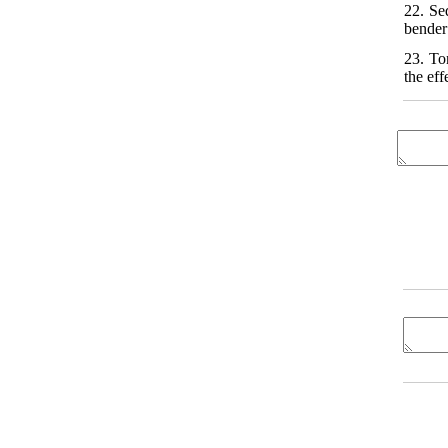
22. Se
bender 
23. To
the ef