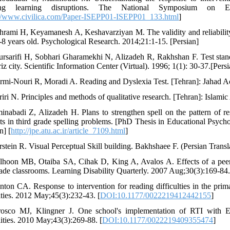
ing learning disruptions. The National Symposium on Em
://www.civilica.com/Paper-ISEPP01-ISEPP01_133.html
]
hrami H, Keyamanesh A, Keshavarziyan M. The validity and reliability o
-8 years old. Psychological Research. 2014;21:1-15. [Persian]
ursarifi H, Sobhari Gharamekhi N, Alizadeh R, Rakhshan F. Test stand
iz city. Scientific Information Center (Virtual). 1996; 1(1): 30-37.[Persi
rmi-Nouri R, Moradi A. Reading and Dyslexia Test. [Tehran]: Jahad A
riri N. Principles and methods of qualitative research. [Tehran]: Islami
inabadi Z, Alizadeh H. Plans to strengthen spell on the pattern of re
ts in third grade spelling problems. [PhD Thesis in Educational Psych
n] [
http://jpe.atu.ac.ir/article_7109.html
]
rstein R. Visual Perceptual Skill building. Bakhshaee F. (Persian Transl
lhoon MB, Otaiba SA, Cihak D, King A, Avalos A. Effects of a peer-
grade classrooms. Learning Disability Quarterly. 2007 Aug;30(3):169-84.
nton CA. Response to intervention for reading difficulties in the pri
lities. 2012 May;45(3):232-43. [
DOI:10.1177/0022219412442155
]
osco MJ, Klingner J. One school's implementation of RTI with Eng
lities. 2010 May;43(3):269-88. [
DOI:10.1177/0022219409355474
]