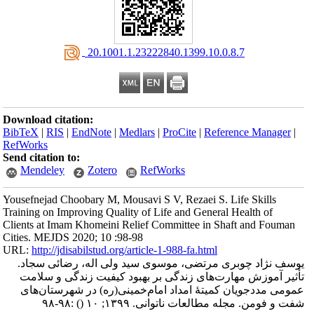
‎ 20.1001.1.23222840.1399.10.0.8.7
Download citation:
BibTeX
|
RIS
|
EndNote
|
Medlars
|
ProCite
|
Reference Manager
|
RefWorks
Send citation to:
Mendeley
Zotero
RefWorks
Yousefnejad Choobary M, Mousavi S V, Rezaei S. Life Skills
Training on Improving Quality of Life and General Health of
Clients at Imam Khomeini Relief Committee in Shaft and Fouman
Cities. MEJDS 2020; 10 :98-98
URL:
http://jdisabilstud.org/article-1-988-fa.html
یوسف نژاد چوبری مرتضی، موسوی سید ولی اله، رضائی سجاد.
تأثیر آموزش مهارت‌های زندگی بر بهبود کیفیت زندگی و سلامت
عمومی مددجویان کمیتهٔ امداد امام‌خمینی‌(ره) در شهرستان‌های
:۹۸-۹۸
()
شفت و فومن. مجله مطالعات ناتوانی. ۱۳۹۹; ۱۰