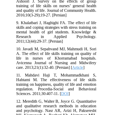
Ashoori J. Survey on the effects of group
training of life skills on nurses’ general health
and quality of life. Journal of Community Health.
2016;10(3-29);19-27. [Persian]
9. Khalatbari J, Haghighi FA. The effect of life
skills and coping strategies with stress training on
mental health of girl students. Knowledge &
Research in Applied Psychology.
2011;12(44):29-37. [Persian]
10. Javadi M, Sepahvand MJ, Mahmudi H, Sori
A. The effect of life skills training on quality of
life in nurses of Khorramabad hospitals.
Avicenna Journal of Nursing and Midwifery
care. 2013;21(1):32-40. [Persian] [
Article
]
11. Mahdavi Haji T, Mohammadkhani S,
Hahtami M. The effectiveness of life skills
training on happiness, quality of life and emotion
regulation. Procedia-Social and Behavioral
Sciences. 2011;30:407-11. [
DOI
]
12. Meredith G, Walter B, Joyce G. Quantitative
and qualitative research methods in education
and psychology. Nasr AR, Arizi H, Pakseresht