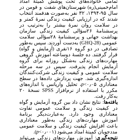
تمامی خانواده‌های تحت پوشش کمیتهٔ امداد
امام‌خمینی‌(ره) شهرستان‌های شفت و فومن در
سال ۹۵-۱۳۹۴، ۳۲ نفر به‌صورت هدفمند انتخاب‌
شدند که در ارزیابی کیفیت زندگی نمرهٔ کمتر و
در سلامت روان نمرهٔ بیشتر را به‌ترتیب در
پرسشنامهٔ ۲۶سؤالی کیفیت زندگی سازمان
بهداشت جهانی و پرسشنامهٔ ۲۸سؤالی سلامت
عمومی (GHQ-28) به‌‌دست آوردند. سپس به‌طور
تصادفی در دو گروه ۱۶نفری (آزمایش و گواه)
قرار گرفتند. ده جلسهٔ دوساعته آموزش گروهی
مهارت‌های زندگی به‌شکل روزانه برای گروه
آزمایش انجام پذیرفت. سپس در سه مرحله
سلامت عمومی و کیفیت زندگی شرکت‌کنندگان
اندازه‌گیری شد. جهت پردازش داده‌ها در سطح
، تحلیل واریانس با اندازه‌های
p
معناداری ۰٫۰۵>
مکرر با استفاده از نرم‌افزار SPSS نسخهٔ ۲۰
به‌کار رفت.
یافته‌ها
: نتایج نشان داد بین گروه آزمایش و گواه
در کیفیت زندگی و سلامت عمومی تفاوت
معناداری وجود دارد. به‌عبارت‌دیگر برنامهٔ
آموزش مهارت‌های زندگی به‌طور معناداری
باعث افزایش کیفیت زندگی و سلامت عمومی
).
p
مددجویان کمیتهٔ امداد می‌شود (۰٫۰۰۱>
نتیجه‌گیری
: آموزش مهارت‌های زندگی می‌تواند