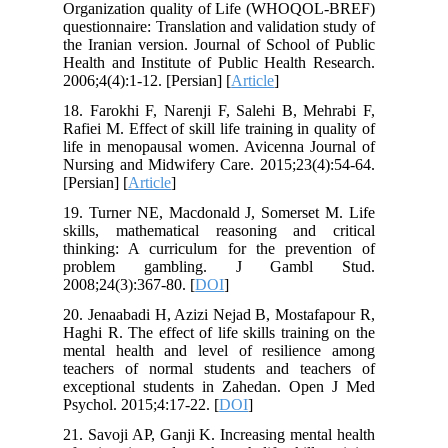
Organization quality of Life (WHOQOL-BREF)
questionnaire: Translation and validation study of
the Iranian version. Journal of School of Public
Health and Institute of Public Health Research.
2006;4(4):1-12. [Persian] [
Article
]
18. Farokhi F, Narenji F, Salehi B, Mehrabi F,
Rafiei M. Effect of skill life training in quality of
life in menopausal women. Avicenna Journal of
Nursing and Midwifery Care. 2015;23(4):54-64.
[Persian] [
Article
]
19. Turner NE, Macdonald J, Somerset M. Life
skills, mathematical reasoning and critical
thinking: A curriculum for the prevention of
problem gambling. J Gambl Stud.
2008;24(3):367-80. [
DOI
]
20. Jenaabadi H, Azizi Nejad B, Mostafapour R,
Haghi R. The effect of life skills training on the
mental health and level of resilience among
teachers of normal students and teachers of
exceptional students in Zahedan. Open J Med
Psychol. 2015;4:17-22. [
DOI
]
21. Savoji AP, Ganji K. Increasing mental health