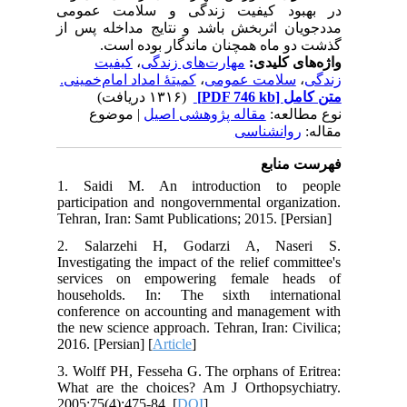
در بهبود کیفیت زندگی و سلامت عمومی
مددجویان اثربخش باشد و نتایج مداخله پس از
گذشت دو ماه همچنان ماندگار بوده است.
کیفیت
،
مهارت‌های زندگی
واژه‌های کلیدی:
کمیتهٔ امداد امام‌خمینی.
،
سلامت عمومی
،
زندگی
(۱۳۱۶ دریافت)
[PDF 746 kb]
متن کامل
نوع مطالعه:
مقاله پژوهشی اصیل
| موضوع
مقاله:
روانشناسی
فهرست منابع
1. Saidi M. An introduction to people
participation and nongovernmental organization.
Tehran, Iran: Samt Publications; 2015. [Persian]
2. Salarzehi H, Godarzi A, Naseri S.
Investigating the impact of the relief committee's
services on empowering female heads of
households. In: The sixth international
conference on accounting and management with
the new science approach. Tehran, Iran: Civilica;
2016. [Persian] [
Article
]
3. Wolff PH, Fesseha G. The orphans of Eritrea:
What are the choices? Am J Orthopsychiatry.
2005;75(4):475-84. [
DOI
]