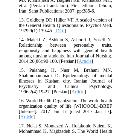
MJ, Kiamanesh A, Bagheri Kh, Alamatsaz MH,
et al (Persian translators). First edition. Tehran,
Iran: Samt Publications; 2007, pp:385-6.
13. Goldberg DP, Hillier VF. A scaled version of
the General Health Questionnaire. Psychol Med.
1979;9(1):139-45. [
DOI
]
14. Maleki Z, Ashkan S, Ashoori J, Yosefi N.
Relationship between personality traits,
religiousity and happiness with general health
among nursing students. Iran Journal of Nursing.
2014;26(86):90-100. [Persian] [
Article
]
15. Palahang H, Nasr M, Brahani MN,
Shahmohammadi D. Epidemiology of mental
illnesses in Kashan city. Iranian Journal of
Psychiatry and Clinical Psychology.
1996;2(4):19-27. [Persian] [
Article
]
16. World Health Organization. The world health
organization quality of life (WHOQOL)-BREF
[Internet]. 2017 Jan 17 [cited 2017 Jan 17].
[
Article
]
17. Nejat S, Montazeri A, Holakouie Naieni K,
Mohammad K, Majdzadeh S. The World Health