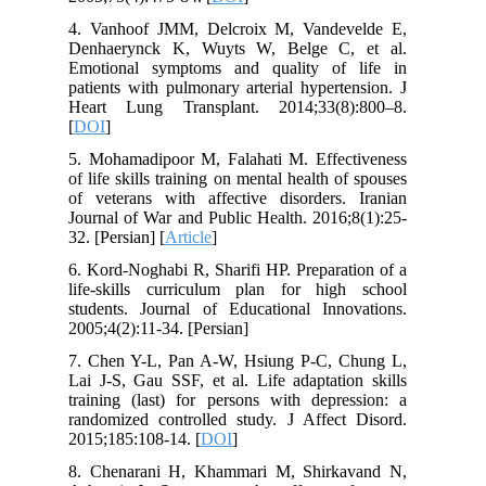
4. Vanhoof JMM, Delcroix M, Vandevelde E,
Denhaerynck K, Wuyts W, Belge C, et al.
Emotional symptoms and quality of life in
patients with pulmonary arterial hypertension. J
Heart Lung Transplant. 2014;33(8):800–8.
[
DOI
]
5. Mohamadipoor M, Falahati M. Effectiveness
of life skills training on mental health of spouses
of veterans with affective disorders. Iranian
Journal of War and Public Health. 2016;8(1):25-
32. [Persian] [
Article
]
6. Kord-Noghabi R, Sharifi HP. Preparation of a
life-skills curriculum plan for high school
students. Journal of Educational Innovations.
2005;4(2):11-34. [Persian]
7. Chen Y-L, Pan A-W, Hsiung P-C, Chung L,
Lai J-S, Gau SSF, et al. Life adaptation skills
training (last) for persons with depression: a
randomized controlled study. J Affect Disord.
2015;185:108-14. [
DOI
]
8. Chenarani H, Khammari M, Shirkavand N,