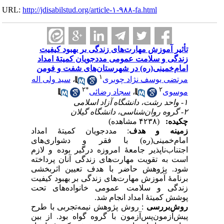
URL:
http://jdisabilstud.org/article-۱-۹۸۸-fa.html
تأثیر آموزش مهارت‌های زندگی بر بهبود کیفیت
زندگی و سلامت عمومی مددجویان کمیتهٔ امداد
امام‌خمینی‌(ره) در شهرستان‌های شفت و فومن
۱
سید ولی اله
،
مرتضی یوسف نژاد چوبری
۲
*
۲
سجاد رضائی
،
موسوی
۱- واحد رشت، دانشگاه آزاد اسلامی
۲- گروه روان‌شناسی، دانشگاه گیلان
چکیده:
(۴۲۳۸ مشاهده)
زمینه و هدف
: مددجویان کمیتهٔ امداد
امام‌خمینی‌(ره) با فقر و دشواری‌های
اجتناب‌ناپذیر جامعهٔ امروزه درگیر بوده و لازم
است به تقویت مهارت‌های زندگی آنان پرداخته
شود. پژوهش حاضر با هدف تعیین اثربخشی
برنامهٔ آموزش مهارت‌های زندگی بر بهبود کیفیت
زندگی و سلامت عمومی خانواده‌های تحت
پوشش کمیتهٔ امداد انجام شد.
روش‌بررسی
: روش پژوهش نیمه‌تجربی با طرح
پیش‌آ‌زمون‌پس‌آزمون با گروه گواه بود. از بین