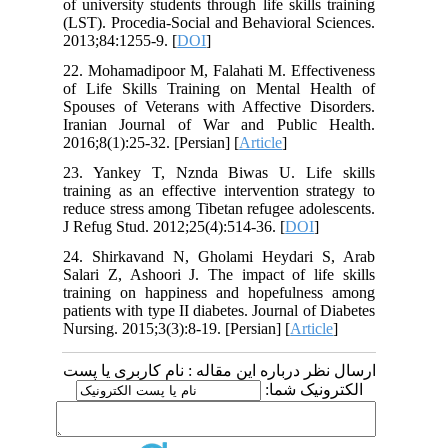
of university students through life skills training
(LST). Procedia-Social and Behavioral Sciences.
2013;84:1255-9. [
DOI
]
22. Mohamadipoor M, Falahati M. Effectiveness
of Life Skills Training on Mental Health of
Spouses of Veterans with Affective Disorders.
Iranian Journal of War and Public Health.
2016;8(1):25-32. [Persian] [
Article
]
23. Yankey T, Nznda Biwas U. Life skills
training as an effective intervention strategy to
reduce stress among Tibetan refugee adolescents.
J Refug Stud. 2012;25(4):514-36. [
DOI
]
24. Shirkavand N, Gholami Heydari S, Arab
Salari Z, Ashoori J. The impact of life skills
training on happiness and hopefulness among
patients with type II diabetes. Journal of Diabetes
Nursing. 2015;3(3):8-19. [Persian] [
Article
]
ارسال نظر درباره این مقاله : نام کاربری یا پست
الکترونیک شما: