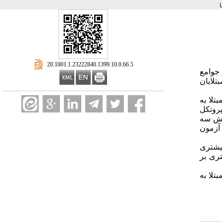
‎ 20.1001.1.23222840.1399.10.0.66.5
 جوامع
تلایان
تلا به
ش یک پروتکل
ایش سه
مداخله‌ای دریافت نکرد. برای مقایسهٔ دو‌به‌دو گروه‌ها در سطح معناداری ۰٫۰۵=α از آزمون
بیشتری
تری بر
تلا به