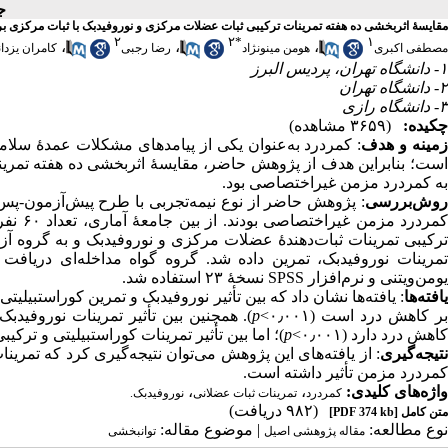
جلد ۰
مقایسهٔ اثربخشی ده هفته تمرینات ترکیبی ثبات عضلات مرکزی و نوروفیدبک با ثبات مرکزی بر
۲
۲
*
۱
،
،
،
مصطفی اکبری
هومن مینونژاد
رضا رجبی
کامران یزد
۱- دانشگاه تهران، پردیس البرز
۲- دانشگاه تهران
۳- دانشگاه رازی
چکیده:
(۳۶۵۹ مشاهده)
مینه و هدف
: کمردرد به‌عنوان یکی از پیامدهای مشکلات عمدهٔ سلا
است؛ بنابراین هدف از پژوهش حاضر، مقایسهٔ اثربخشی ده هفته تمرین
به کمردرد مزمن غیراختصاصی بود.
روش‌بررسی
: پژوهش حاضر از نوع نیمه‌تجربی با طرح پیش‌آزمون-پس‌آ
کمردرد
ترکیبی تمرینات ثبات‌دهندهٔ عضلات مرکزی و نوروفیدبک و به گروه آ
یومن‌ویتنی و نرم‌افزار SPSS نسخهٔ ۲۳ استفاده شد.
یافته‌ها
: یافته‌ها نشان داد که بین تأثیر نوروفیدبک و تمرین کوراستبیلیت
ر کاهش درد است (۰٫۰۰۱>
p
). همچنین بین تأثیر تمرینات نوروفیدبک
کاهش درد دارد (۰٫۰۰۱>
p
)؛ اما بین تأثیر تمرینات کوراستبیلیتی و ترکی
نتیجه‌گیری
: از یافته‌های این پژوهش می‌توان نتیجه‌گیری کرد که تمرین
کمردرد مزمن تأثیر داشته است.
واژه‌های کلیدی:
،
،
کمردرد
تمرینات ثبات عضلانی
نوروفیدبک.
(۹۸۲ دریافت)
متن کامل
[PDF 374 kb]
نوع مطالعه:
| موضوع مقاله:
مقاله پژوهشی اصیل
توانبخشی