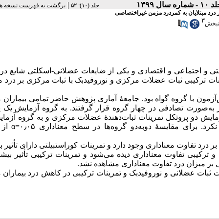
۱ - شماره سال ۱۳۹۹
|
‫جلد (۱۰): ۵۲
برگشت به فهرست نسخه ها
 درد مبتلایان به کمردرد مزمن غیراختصاصی
۳
انبخش
متی و اجتماعی و اقتصادی و یکی از ضایعات عضلانی-اسکلتی شایع در
ات ترکیبی ثبات عضلات مرکزی و نوروفیدبک با ثبات مرکزی بر درد مب
زمون با گروه گواه بود. جامعهٔ آماری پژوهش حاضر تمامی بیماران مب
 مزمن غیراختصاصی بودند. از بین جامعهٔ آماری، تعداد ۶۰ نفر به‌صورت تصادفی در چهار گروه قرار گرفتند. به گروه آزمای
زمایش دو پروتکل تمرینات ثبات‌دهندهٔ عضلات مرکزی و به گروه آزم
تمرینات نوروفیدبک، تمرین داده شد. گروه گواه 
ی بر درد تفاوت معنا‌داری وجود دارد و تمرینات کوراستبیلتی دارای تأثیر 
 و ترکیبی تفاوت معنا‌داری دیده می‌شود و تمرینات ترکیبی تأثیر بیش
بی بر میزان درد تفاوت معنا‌داری مشاهده نشد.
ات ثبات عضلانی و نوروفیدبک و تمرینات ترکیبی در کاهش درد بیماران مب