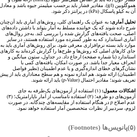
موگلوبین (
g/l
). مقادیر فشار باید برحسب میلیمتر جیوه باشد و معادل
ن به کیلو پاسکال (
kPa
) در پرانتز ذکر شود.
حلیل آماری:
به عنوان یک راهنمای کلی، روش‌های آماری باید آن‌چنان
رح داده شوند که یک خواننده مسلط به آمار بتواند با داشتن داده‌های
صلی، صحت یافته‌های گزارش شده را بررسی کند. به‌جز روال‌های
ماری استاندارد که به طور گسترده مورد استفاده هستند، در سایر
وارد باید بسته نرم‌افزاری معرفی شود. برای روش‌های آماری باید به
ای کارهای اصلی که روش‌ها و طرح‌ها را گزارش کرده‌اند به کارهای
ستاندارد (با شماره صفحه) ارجاع داد. در جداول، ستون میانگین و
نحراف معیار جدا باشد. در صورت امکان، یافته‌های کمی با
شان‌گرهای خطای اندازه‌گیری و یا عدم اطمینان (نظیر فواصل
طمینان) ارائه شوند. هم اندازه نمونه و هم سطح معناداری باید از پیش
عریف شوند؛ مقادیر احتمال (
-Value
p
) باید ارائه شوند.
شکالات معمول:
(۱) استفاده از آزمون‌های یک‌طرفه به جای
آزمون‌های دو طرفه؛ (۲) استفاده نامناسب از آمار ناپارامتریک؛ (۳)
دم اصلاح
p
در هنگام استفاده از مقایسه‌های چندگانه. در صورت
زوم، سردبیر از نظرات متخصصین آمار استفاده خواهد نمود.
ها (
Footnotes
)