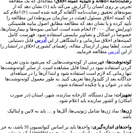
ضایت‌نامه آگاهانه و تأییدیه کمیته اخلاق:
مقاله‌ای که یک مطالعه
تجربی بر روی انسان را گزارش می‌کند باید (۱) نشان دهد که از
نمونه‌های تحقیق رضایت‌نامه آگاهانه گرفته شده است، (۲) اعلام کند
ه کمیته اخلاق مسئول (هیئت در سازمان مربوطه) این مطالعه را
أیید کرده و یا نشان دهد که مطالعه مطابق اصول بیانیه هلسینکی
(ویرایش سال ۲۰۰۰) انجام شده است. اسامی نمونه‌ها و بیمارستان‌ها،
صوصاً در اشکال و تصاویر نبایستی استفاده شود. فهرست کامل
میته‌های اخلاق سازمانی و دانشگاهی از این
آدرس
قابل دستیابی
ست. لطفا پیش از ارسال مقاله،
راهنمای کشوری اخلاق در انتشار
را
ز این
آدرس
مطالعه فرمایید.
وته‌نوشت‌ها:
فهرستی از کوته‌نوشت‌هایی که می‌شود بدون تعریف
ردن استفاده نمود در اینجا قابل مشاهده است. از سایر کوته‌نوشت‌ها
نها زمانی که لازم است استفاده شود و ابتدا آن‌ها را در سیاهه‌ای
داگانه بعد از کلیدواژه‌ها تعریف کنید. به طور معمول کوته‌نوشت‌ها
باید در عنوان و یا چکیده استفاده شوند.
جهیزات:
مدل دستگاه، کارخانه سازنده، شهر، استان (در صورت
مکان) و کشور سازنده باید اعلام شود.
ن‌ها:
نماد ژن‌ها شامل ژنوتیپ‌ها، آلل‌ها و … باید به لاتین و ایتالیک
اشد.
احدهای اندازه‌گیری:
واحدها باید بر اساس کنوانسیون
SI
باشد، به جز
شار خون (که باید بر اساس میلی‌متر جیوه (
mmHg
) ارائه شود) و