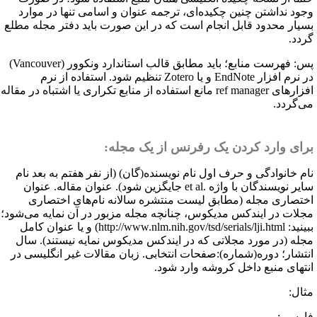
جود نداشتن چنین چکیده‌ای، ترجمه عنوان و اسامی تنها در موارد
سیار محدود قابل انجام است که در این صورت باید دفتر مجله مطلع
ردد.
س: فهرست منابع؛ باید مطابق قالب استاندارد ونکوور (
Vancouver
)
ر نرم افزار
EndNote
و یا
Zotero
تنظیم شود. استفاده از نرم
فزارهای
ref manager
مانع استفاده از منابع تکراری یا اشتباه در مقاله
ی‌گردد.
رای وارد کردن یک رفرنس از یک مجله:
ام خانوادگی و حرف اول نام نویسنده(گان) (از نفر هفتم به بعد نام
ایر نویسندگان با واژه
et al.
جایگزین شود). عنوان مقاله. عنوان
ختصاری مجله (مطابق لیست منتشره سالانه نام‌های اختصاری
جلات در ایندکس مدیکوس، چنانچه مجله مزبور در آن نمایه می‌شود؛
بینید:
http://www.nlm.nih.gov/tsd/serials/lji.html
) و یا عنوان کامل
جله (در مورد مجلاتی که در ایندکس مدیکوس نمایه نیستند). سال
نتشار؛ دوره(شماره):صفحات انتخابی. زبان مقالات غیر انگلیسی در
نتهای منبع داخل کروشه وارد شود.
ثال:
ارسی: