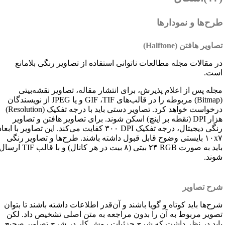
رح‌ها و نمودارها
صاویر هافتن (
Halftone
)
ر مقالات مجله مطالعات ناتوانی استفاده از تصاویر رنگی بلامانع
ست.
جله پس از اعلام پذیرش، برای انتشار مقاله، تصاویر نقشه‌بیتی
Bitmap
) مربوطه را در قالب‌های
TIF
،
GIF
و یا
JPEG
از نویسندگان
رخواست خواهد کرد. تصاویر دستی باید با درجه تفکیک (
Resolution
)
زار
DPI
(نقطه بر اینچ) اسکن شوند. برای تصاویر هافتن و تصاویر
نگی دیجیتال، درجه تفکیک
DPI
۳۰۰ کفایت می‌کند. این تصاویر با ابعاد
۱۰x۷ بایستی وضوح قابل قبول داشته باشند. طرح‌ها و تصاویر رنگی
اید به صورت
RGB
۲۴ بیتی (۸ بیت در هر کانال) و با قالب
TIF
ارسال
وند.
رح تصاویر
رح‌ها باید کوتاه و گویا باشند و آن‌قدر اطلاعات داشته باشند تا بتوان
صویر مربوط به آن‌ را بدون مراجعه به متن اصلی تشخیص داد. لکن
اید در نظر داشت که شرح جزئیات روش کار در شرح تصاویر صحیح