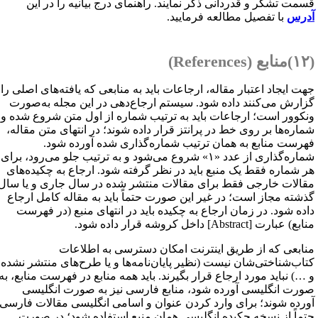
سمت تشکر و قدردانی ذکر نمایند. راهنمای درج بیانیه را در این
درس
با تفصیل مطالعه فرمایید.
ع (
References
)
هت ایجاد اعتبار مقاله، ارجاعات باید به منابعی که یافته‌های اصلی را
زارش می‌کنند داده شود. سیستم ارجاع‌دهی در این مجله به‌صورت
نکوور است؛ ارجاعات باید به ترتیب شماره از اول متن شروع شده و
ماره‌ها بر روی خط در پرانتز قرار داده شوند؛ در انتهای متن مقاله،
هرست منابع به همان ترتیب شماره‌گذاری شده آورده شود.
شماره‌گذاری از عدد «۱» شروع می‌شود و به ترتیب جلو می‌رود، برای
ر شماره فقط یک منبع باید در نظر گرفته شود. ارجاع به چکیده‌های
قالات خارجی فقط برای مقالات منتشر شده در سال جاری و یا سال
ذشته مجاز است؛ در غیر این صورت حتماً باید به مقاله کامل ارجاع
اده شود. در زمان ارجاع به چکیده باید در انتهای منبع (در فهرست
نابع) عبارت
[Abstract]
داخل کروشه قرار داده شود.
نابعی که از طریق اینترنت امکان دسترسی به اطلاعات
تاب‌شناختی‌شان نیست (نظیر پایان‌نامه‌ها و یا طرح‌های منتشر نشده
 …) نباید مورد ارجاع قرار بگیرند. باید همه منابع در فهرست منابع، به
ورت انگلیسی آورده شود، منابع فارسی نیز به صورت انگلیسی
ورده شوند؛ برای وارد کردن عنوان و اسامی انگلیسی مقالات فارسی
تماً از نسخه چکیده انگلیسی همان منبع استفاده شود؛ در صورت