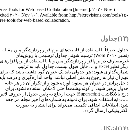
Free Tools for Web-based Collaboration [Internet]. ۲۰۲۰ Nov ۱۰
[cited ۲۰۲۰ Nov ۱۰]; Available from: http://sixrevisions.com/tools/۱۵
free-tools-for-web-based-collaboration.
ول
داول صرفاً با استفاده از قابلیت‌های نرم‌افزار پردازشگر متن مقاله
نظیر
Word ۲۰۱۰
) ترسیم شوند، جداول ترسیمی با روش‌های
یرمتعارف در نرم‌افزار پردازشگر متن و یا با استفاده از نرم‌افزارهای
یگر نظیر
Excel
و … قابل قبول نیست. جداول باید به ترتیب
ماره‌گذاری شوند؛ هر جدولی باید یک عنوان گویا داشته باشد که برای
هم آن نیاز به رجوع به متن اصلی نباشد. واحد اندازه‌گیری و درصد باید
اخل پرانتز در عنوان هر ستون آورده شود و از تکرار آن در هر خانه
دول پرهیز شود. از کوته‌نوشت‌ها حتی‌الامکان استفاده نشود. برای
رج بالانگاشت (
Superscript
) جهت ارجاع به پایین جدول از حروف لاتین
a,b,c,
استفاده شود. برای نمونه به شماره‌های اخیر مجله مراجعه
ود. اطلاعات اضافی تکمیلی می‌تواند برای انتشار به صورت
لکترونیکی ارسال گردد.
ال