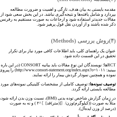
قدمه بایستی به بیان هدف،‌ تازگی و اهمیت و ضرورت مطالعه
پردازد و شامل یافته‌ها و نتیجه‌گیری نباشد. در این بخش سعی شود از
قالات جدیدتر استفاده شود و ارجاعات به صورت مستقیم به رفرنس
کر شده باشند و از آوردن نقل قول پرهیز شود.
سی (
Methods
)
نوان یک راهنمای کلی، باید اطلاعات کافی مورد نیاز برای تکرار
حقیق در این قسمت داده شود.
RC
ها؛ نویسندگان این نوع مقالات باید بیانیه
CONSORT
(در این باره
بینید:
http://www.consort-statement.org/index.aspx?o=۱۰۱۱
) را پیروی
موده و همچنین نمودار گردش بیمار را ارائه نمایند.
وصیف نمونه‌ها:
توصیف کاملی از مشخصات کلینیکی نمونه‌های مورد
طالعه بایستی ارائه گردد.
ر زمان گزارش شاخص توده بدنی (
BMI
)، نسبت وزن بدن ارائه شود،
مثلاً به صورت ((کیلوگرم)وزن/〖[(متر)قد]〗^۲ ) و نه به صورت
درصد از وزن ایده‌آل).