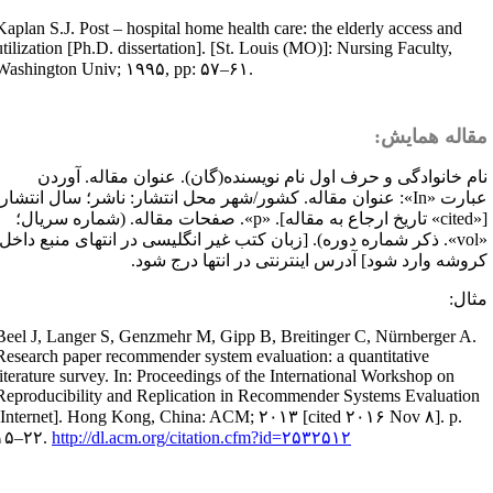
Kaplan S.J. Post – hospital home health care: the elderly access and
utilization [Ph.D. dissertation]. [St. Louis (MO)]: Nursing Faculty,
Washington Univ; ۱۹۹۵, pp: ۵۷–۶۱.
قاله همایش:
ام خانوادگی و حرف اول نام نویسنده(گان). عنوان مقاله. آوردن
بارت «
In
»: عنوان مقاله. کشور/شهر محل انتشار: ناشر؛ سال انتشار.
[
cited
» تاریخ ارجاع به مقاله]. «
p
». صفحات مقاله. (شماره سریال؛
vol
». ذکر شماره دوره). [زبان کتب غیر انگلیسی در انتهای منبع داخل
روشه وارد شود] آدرس اینترنتی در انتها درج شود.
ثال:
Beel J, Langer S, Genzmehr M, Gipp B, Breitinger C, Nürnberger A.
Research paper recommender system evaluation: a quantitative
literature survey. In: Proceedings of the International Workshop on
Reproducibility and Replication in Recommender Systems Evaluation
[Internet]. Hong Kong, China: ACM; ۲۰۱۳ [cited ۲۰۱۶ Nov ۸]. p.
۱۵–۲۲.
http://dl.acm.org/citation.cfm?id=۲۵۳۲۵۱۲