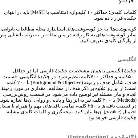
).
o=۱۱۹
مات کلیدی؛ حداکثر ۱۰ کلیدواژه (متناسب با
MeSH
) باید در انتهای
کیده قرار داده شود.
وته‌نوشت‌ها؛ به جز کوته‌نوشت‌های استاندارد مجله مطالعات ناتوانی،
ایر کوته‌نوشت‌های به کار رفته در متن مقاله را به ترتیب الفبایی پس
ز واژگان کلیدی تعریف کنید.
نگلیسی
کیدهٔ انگلیسی با همان مشخصات چکیدهٔ فارسی اما در حداقل
۵۰۰کلمه و حداکثر ۷۰۰کلمه تنظیم شود. در چکیدهٔ انگلیسی، قسمت
دف، شامل هدف و زمینه (
Background & Objective
) با ۲۰۰ کلمه
ست؛ از این‌رو علاوه بر ذکر هدف از مطالعه، مقداری در مورد زمینهٔ
نجام و بیان مسئله نیز توضیح داده می‌شود. در قسمت روش‌بررسی
Methods
) با ۲۰۰ کلمه نیز به ابزارها و پایایی و روایی آن‌ها اشاره شود.
در قسمت یافته‌ها با ۲۵۰ کلمه، تمامی یافته‌های مهم را همراه با مقدار
حتمال (
-value
p
) آن‌ها بیان کنید. نتیجه‌گیری و کلمات کلیدی مشابه
کیدهٔ فارسی خواهد بود.
 (
Introduction
)