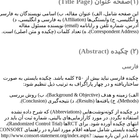
ان (
Title Page
)
ین صفحه شامل،‌ الف) عنوان مقاله، ب) اسامی نویسندگان به فارسی
 انگلیسی، ج) وابستگی‌ها (
Affiliation
) به فارسی و انگلیسی، د)
درس، شماره تلفن و رایانامه (
email
) نویسنده مسئول مقاله
Correspondent Address
)، ه) تعداد کلمات (چکیده و متن اصلی) است.
ه (
Abstract
)
ارسی
چکیده فارسی نباید بیش از ۲۵۰ کلمه باشد. چکیده بایستی به صورت
اختاریافته و در چهار پاراگراف به ترتیب ذیل تنظیم شود:
لف) زمینه و هدف (
Background & Objective
)، ب) روش بررسی
Methods
)، ج) یافته‌ها (
Results
)، د) نتیجه‌گیری (
Conclusion
).
ر چکیده از کوته‌نوشت‌هایی (
Abbreviations
) که شرح داده نشده
ستفاده نگردد. در مورد کارآزمایی‌های بالینی، شماره ثبت آن باید در
نتهای چکیده آورده شود. برای
RCT
ها (
Randomized Control Trial
)،
کیده بایستی شامل سیاهه اقلام مورد اشاره در راهنمای
CONSORT
اشد (در این باره ببینید:
http://www.consort-statement.org/index.aspx?