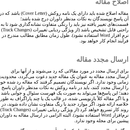
صلاح مقاله
قاله اصلاح شده باید دارای یک نامه روکش (
Cover Letter
) باشد که در
ن پاسخ نویسندگان به نکات مدنظر داوران درج شده باشد؛
سمت‌های تغییر یافته نیز باید را رنگی متفاوت نشانه‌گذاری شود تا به
احتی قابل تشخیص باشد (از ویژگی ردیابی تغییرات (
Track Changes
)
رم افزار
Word
استفاده نشود). طول زمان مطابق مطالب مندرج در
رآیند انجام کار خواهد بود.
رسال مجدد مقاله
رای ارسال مجدد در مورد مقالاتی که رد می‌شوند و از آنها برای
رسال مجدد مقاله به عنوان یک مقاله جدید دعوت می‌گردد، محدودیت
مانی وجود ندارد. اگر نویسندگان تصمیم گرفتند که مقاله رد شده خود
ا ارسال مجدد کنند، باید در نامه روکش به نکات مدنظر داوران پاسخ
هند؛ این پاسخ‌ها می‌تواند به صورت یک فهرست سئوال و جوابی باشد
 یا اگر مقاله کلاً بازنویسی شده، در قالب یک یا چند پاراگراف به طور
لاصه ارائه شود. اگر موارد جدید با رنگ متفاوت نشان داده شوند، در
وند کار تسریع خواهد کرد (از ویژگی ردیابی تغییرات (
Track Changes
)
رم‌افزار
Word
استفاده نشود). البته الزامی در ارسال مقاله به داوران
یشین برای مجله وجود ندارد.