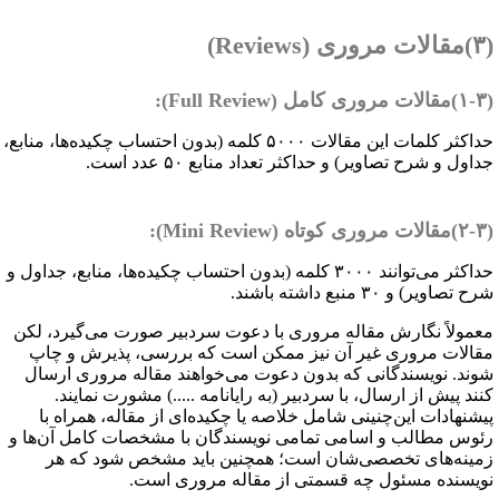
ری (
Reviews
)
مل (
Full Review
):
حداکثر کلمات این مقالات ۵۰۰۰ کلمه (بدون احتساب چکیده‌ها، منابع،
داول و شرح تصاویر) و حداکثر تعداد منابع ۵۰ عدد است.
اه (
Mini Review
):
حداکثر می‌توانند ۳۰۰۰ کلمه (بدون احتساب چکیده‌ها، منابع، جداول و
ح تصاویر) و ۳۰ منبع داشته باشند.
عمولاً نگارش مقاله مروری با دعوت سردبیر صورت می‌گیرد، لکن
قالات مروری غیر آن نیز ممکن است که بررسی، پذیرش و چاپ
وند. نویسندگانی که بدون دعوت می‌خواهند مقاله مروری ارسال
نند پیش از ارسال، با سردبیر (به رایانامه .....) مشورت نمایند.
یشنهادات این‌چنینی شامل خلاصه یا چکیده‌ای از مقاله، همراه با
ئوس مطالب و اسامی تمامی نویسندگان با مشخصات کامل آن‌ها و
مینه‌های تخصصی‌شان است؛ همچنین باید مشخص شود که هر
ویسنده مسئول چه قسمتی از مقاله مروری است.