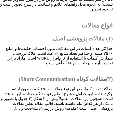
یست؛ به علاوه محل راهنمای علایم و نشانه‌ها در شرح تصویر است و
ه خود تصویر.
نواع مقالات
ی اصیل
داکثر تعداد کلمات در این مقالات، بدون احتساب چکیده‌ها و منابع،
۳۵۰۰ کلمه، و حداکثر تعداد منابع ۲۰ عدد است. ملاک بررسی،
مارش کلمات با استفاده از نرم‌افزار
WORD
است. مازاد بر این
عداد، نیازمند پرداخت هزینهٔ اضافی است.
اه (
Short Communication
)
حداکثر تعداد کلمات در این نوع مقالات ۱۵۰۰ کلمه (بدون احتساب
چکیده‌ها، منابع، جداول و شرح تصاویر) و حداکثر تعداد منابع ۱۰ عدد
است؛ همچنین این مقالات معمولاً بیش از ۲ شکل (۲ جدول یا تصویر و
ا یکی از هر کدام) نباید داشته باشند. قالب مقاله نظیر مقالات
ژوهشی اصیل است (مقدمه/ روش بررسی/یافته/بحث و …).