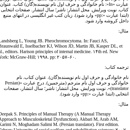
بارت «
In
»: نام خانوادگی و حرف اول نام نویسنده(گان) کتاب. عنوان
تاب. نوبت ویرایش. محل انتشار: ناشر؛ سال انتشار. صفحات انتخابی
ابتدا عبارت «
pp:
» وارد شود). زبان کتب غیر انگلیسی در انتهای منبع
اخل کروشه وارد شود.
ثال:
Landsberg L, Young JB. Pheochromocytoma. In: Fauci AS,
Braunwald E, Isselbacher KJ, Wilson JD, Martin JB, Kasper DL, et
al., editors. Harison principles of internal medicine. ۱۴th ed. New
York: McGraw-Hill; ۱۹۹۸. pp: ۲۰۵۷–۶۰.
رجمه کتاب:
ام خانوادگی و حرف اول نام نویسنده(گان). عنوان کتاب. نام
انوادگی و حرف اول نام مترجم (مترجمین). درج عبارت «(
Persian
translato
)». نوبت ویرایش. محل انتشار: ناشر؛ سال انتشار، صفحات
نتخابی (ابتدا عبارت «
pp:
» وارد شود).
ثال:
Deepak S. Principles of Manual Therapy (A Manual Therapy
Approach to Musculoskeletal Dysfunction). Akbari M, Arab AM,
Karimi N, Moghadam Salimi M. (Persian translator). First edition.
Tehran: University of social welfare and rehabilitation sciences; ۲۰۰۷,