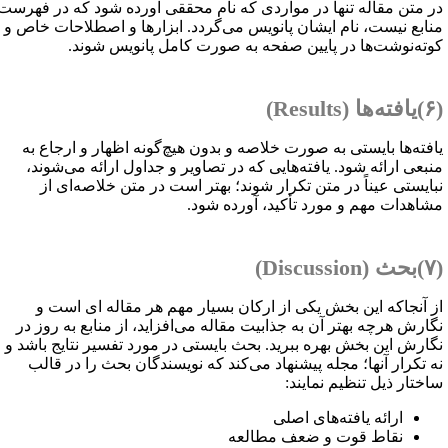
ر متن مقاله تنها در مواردی که نام محققی آورده شود که در فهرست
نابع نیست، نام ایشان پانویس می‌گردد. ابزارها و اصطلاحات خاص و
وته‌نوشت‌ها در پایین صفحه به صورت کامل پانویس شوند.
ا (
Results
)
افته‌ها بایستی به صورت خلاصه و بدون هیچ‌گونه اظهار و ارجاع به
نبعی ارائه شود. یافته‌هایی که در تصاویر و جداول ارائه می‌شوند،
بایستی عیناً در متن تکرار شوند؛ بهتر است در متن خلاصه‌ای از
شاهدات مهم و مورد تأکید، آورده شود.
 (
Discussion
)
ز آنجاکه این بخش یکی از ارکان بسیار مهم هر مقاله ای است و
گارش هرچه بهتر آن به جذابیت مقاله می‌افزاید، از منابع به روز در
گارش این بخش بهره ببرید. بحث بایستی در مورد تفسیر نتایج باشد و
ه تکرار آنها؛ مجله پیشنهاد می‌کند که نویسندگان بحث را در قالب
اختار ذیل تنظیم نمایند:
ارائه یافته‌های اصلی
نقاط قوت و ضعف مطالعه