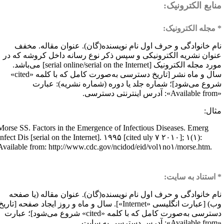
نابع الکترونیک:
 مجله الکترونیک:
ام خانوادگی و حرف اول نام نویسنده(گان). عنوان مقاله. مخفف
نوان نشریه الکترونیکی و سپس ذکر نوع رسانه داخل کروشه که در
ورد مجله الکترونیک [
serial online/serial on the Internet
] می‌باشد.
ال و ماه نشر [تاریخ دسترسی به‌صورت کامل که با کلمه «
cited
»
روع می‌شود]؛ شماره جلد یا دوره (شماره نشریه): عبارت
Available from
»: آدرس اینترنتی دسترسی.
ثال:
Morse SS. Factors in the Emergence of Infectious Diseases. Emerg
Infect Dis [serial on the Internet]. ۱۹۹۵ [cited uly ۷ ۲۰۱۰]; ۱(۱):
Available from: http://www.cdc.gov/ncidod/eid/vol۱no۱/morse.htm.
 استناد به سایت:
ام خانوادگی و حرف اول نام نویسنده(گان). عنوان مقاله (یا صفحه
ب) [عبارت انگلیسی «
Internet
»]. سال و ماه و روز ایجاد صفحه [تاریخ
سترسی به‌صورت کامل که با کلمه «
cited
» شروع می‌شود]؛ عبارت
Available from
»: آدرس دسترسی به سایت.