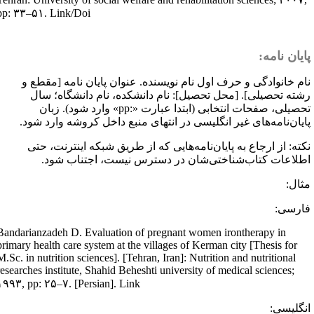
pp: ۳۳–۵۱. Link/Doi
ایان نامه:
ام خانوادگی و حرف اول نام نویسنده. عنوان پایان نامه [مقطع و
شته تحصیلی]. [محل تحصیل]: نام دانشکده، نام دانشگاه؛ سال
حصیلی، صفحات انتخابی (ابتدا عبارت «
pp:
» وارد شود). زبان
ایان‌نامه‌های غیر انگلیسی در انتهای منبع داخل کروشه وارد شود.
کته: از ارجاع به پایان‌نامه‌هایی که از طریق شبکه اینترنت، حتی
طلاعات کتاب‌شناختی‌شان در دسترس نیست، اجتناب شود.
ثال:
ارسی:
Bandarianzadeh D. Evaluation of pregnant women irontherapy in
primary health care system at the villages of Kerman city [Thesis for
M.Sc. in nutrition sciences]. [Tehran, Iran]: Nutrition and nutritional
researches institute, Shahid Beheshti university of medical sciences;
۱۹۹۳, pp: ۲۵–۷. [Persian]. Link
نگلیسی: