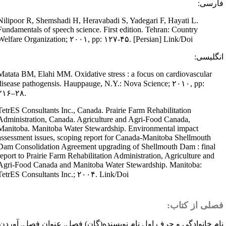
ارسی:
Nilipoor R, Shemshadi H, Heravabadi S, Yadegari F, Hayati L.
Fundamentals of speech science. First edition. Tehran: Country
Welfare Organization; ۲۰۰۱, pp: ۱۲۷-۴۵. [Persian] Link/Doi
نگلیسی:
Matata BM, Elahi MM. Oxidative stress : a focus on cardiovascular
disease pathogensis. Hauppauge, N.Y.: Nova Science; ۲۰۱۰, pp:
۲۱۶–۲۸.
TetrES Consultants Inc., Canada. Prairie Farm Rehabilitation
Administration, Canada. Agriculture and Agri-Food Canada,
Manitoba. Manitoba Water Stewardship. Environmental impact
assessment issues, scoping report for Canada-Manitoba Shellmouth
Dam Consolidation Agreement upgrading of Shellmouth Dam : final
report to Prairie Farm Rehabilitation Administration, Agriculture and
Agri-Food Canada and Manitoba Water Stewardship. Manitoba:
TetrES Consultants Inc.; ۲۰۰۴. Link/Doi
صلی از کتاب:
ام خانوادگی و حرف اول نام نویسنده(گان) فصل. عنوان فصل. آوردن