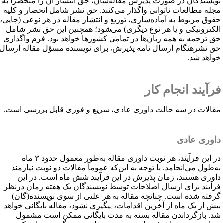
ویسندگان در صورت پذیرش مقاله‌شان، حق انتشار آن را منحصراً به
جله مطالعات ناتوانی واگذار می‌کنند. حق نشر شامل انحصار و کلیه
قوق مربوط به آماده‌سازی، توزیع و انتشار مقاله در هر نوعی (چاپی،
لکترونیکی و یا هر نوع دیگری) می‌شود؛ همچنین این حق نشر شامل
ق ترجمه به همه زبان‌ها در تمامی کشورها خواهد بود. فرم واگذاری
ق نشرهنگام ارسال نامه پذیرش، برای نویسنده مسؤل مقاله ارسال
واهد شد.
رآیند انجام کار
قالات در سه حالت داوری عادی، سریع و فوری قابل بررسی است.
اوری عادی
در این فرآیند، هر نوبت داوری مقاله به‌طور معمول حدود ۳ ماه
ه‌طول می‌انجامد. با توجه به این‌که عموماً مقالات دو نوبت نیازمند
اوری هستند، زمان پذیرش در این فرآیند شش ماه است. در این
رآیند برای ارسال اصلاحات توسط نویسندگان یک هفته زمان درنظر
رفته شده است. چنانچه مقاله به هر علتی از سوی نویسنده(گان)
یش از یک ماه از آخرین اقدامات، پیگیری نشود، مقاله بایگانی خواهد
د. بازگرداندن مقاله بسته به مدت بایگانی ممکن است مشمول