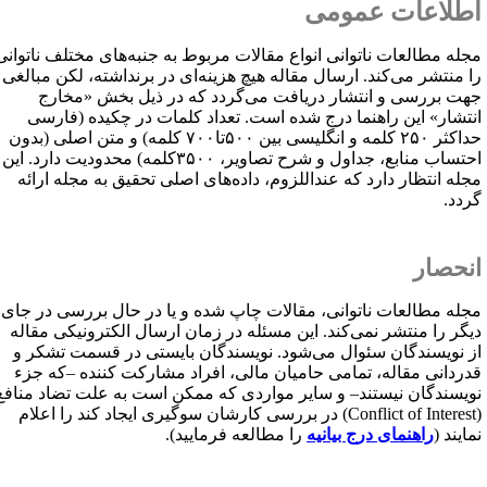
طلاعات عمومی
جله مطالعات ناتوانی انواع مقالات مربوط به جنبه‌های مختلف ناتوانی
ا منتشر می‌کند. ارسال مقاله هیچ هزینه‌ای در برنداشته، لکن مبالغی
هت بررسی و انتشار دریافت می‌گردد که در ذیل بخش «مخارج
نتشار» این راهنما درج شده است. تعداد کلمات در چکیده (فارسی
حداکثر ۲۵۰ کلمه و انگلیسی بین ۵۰۰تا۷۰۰ کلمه) و متن اصلی (بدون
احتساب منابع، جداول و شرح تصاویر، ۳۵۰۰کلمه) محدودیت دارد. این
جله انتظار دارد که عنداللزوم، داده‌های اصلی تحقیق به مجله ارائه
ردد.
نحصار
جله مطالعات ناتوانی، مقالات چاپ شده و یا در حال بررسی در جای
یگر را منتشر نمی‌کند. این مسئله در زمان ارسال الکترونیکی مقاله
ز نویسندگان سئوال می‌شود. نویسندگان بایستی در قسمت تشکر و
دردانی مقاله، تمامی حامیان مالی، افراد مشارکت کننده –که جزء
ویسندگان نیستند– و سایر مواردی که ممکن است به علت تضاد منافع
Conflict of Interest
) در بررسی کارشان سوگیری ایجاد کند را اعلام
مایند (
راهنمای درج بیانیه
را مطالعه فرمایید).