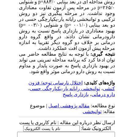
روش مداخله ای در بعد بینایی ۸۸۳/۰
p=
و شنوایی
۲۶۵/۰
p=
در مرحله پس آزمون تفاوت معناداری
وجود نداشت. در مرحله پیگیری نیز دو روش
ترکیبی و توانبخشی رایانه یار-یکپارچگی حسی در
دو بعد بینایی (۰۰۱/۰
p=
) و شنوایی (۰۰۳/۰
p=
)
بهبود معناداری در بازداری پاسخ نسبت به روش
دارودرمانی نشان دادند. در واقع گروه دارو
درمانی بر خلاف دو گروه دیگر تقریبا به اندازه
مرحله پیش آزمون افت عملکرد داشت.
نتیجه گیری:
با توجه به نتایج مطالعه حاضر می
توان ادعا کرد که برنامه مداخله تمرینی می تواند
در بهبود بازداری پاسخ به صورت پایدار و مداوم
نسبت به روش دارو درمانی موثر واقع شود.
واژه‌های کلیدی:
اختلال نارسایی توجه/ فزون
کنشی
،
توانبخشی رایانه یار-یکپارچگی حسی
،
دارو درمانی
،
بازداری پاسخ
نوع مطالعه:
مقاله پژوهشی اصیل
| موضوع
مقاله:
توانبخشی
ارسال نظر درباره این مقاله : نام کاربری یا پست
الکترونیک شما: