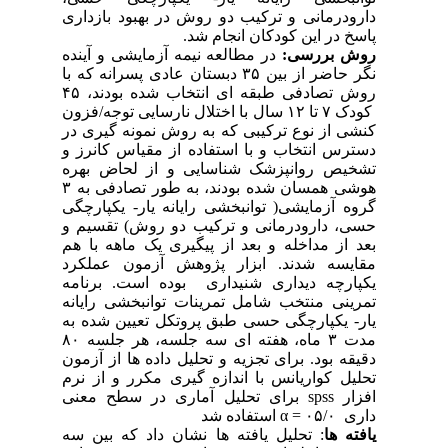
دارودرمانی و ترکیب دو روش در بهبود بازداری
پاسخ در این کودکان انجام شد.
روش بررسی:
در مطالعه نیمه آزمایشی و آینده
نگر حاضر از بین ۳۵ دبستان عادی پسرانه که با
روش تصادفی طبقه ای انتخاب شده بودند، ۴۵
کودک ۷ تا ۱۲ سال با اختلال نارسایی توجه/فزون
کنشی از نوع ترکیبی که به روش نمونه گیری در
دسترس انتخاب و با استفاده از مقیاس کانرز و
تشخیص روانپزشک شناسایی و از لحاض بهره
هوشی همسان شده بودند، به طور تصادفی به ۳
گروه آزمایشی( توانبخشی رایانه یار- یکپارچگی
حسی، دارودرمانی و ترکیب دو روش) تقسیم و
بعد از مداخله و بعد از پیگیری یک ماهه با هم
مقایسه شدند. ابزار پژوهش آزمون عملکرد
یکپارچه دیداری شنیداری بوده است. برنامه
تمرینی منتخب شامل تمرینات توانبخشی رایانه
یار- یکپارچگی حسی طبق پروتکل تعیین شده به
مدت ۳ ماه، هفته ای سه جلسه، هر جلسه ۸۰
دقیقه بود. برای تجزیه و تحلیل داده ها از آزمون
تحلیل کواریانس با اندازه گیری مکرر و از نرم
افزار
spss
برای تحلیل آماری در سطح معنی
داری ۰۵/۰ =
α
استفاده شد
یافته ها
: تحلیل یافته ها نشان داد که بین سه