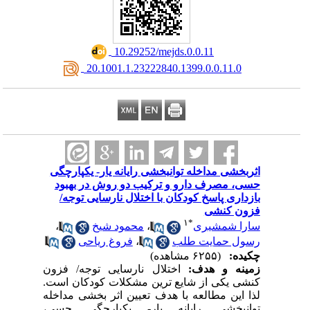
‎ 10.29252/mejds.0.0.11
‎ 20.1001.1.23222840.1399.0.0.11.0
اثربخشی مداخله توانبخشی رایانه یار- یکپارچگی
حسی، مصرف دارو و ترکیب دو روش در بهبود
بازداری پاسخ کودکان با اختلال نارسایی توجه/
فزون کنشی
۱
*
سارا شمشیری
،
محمود شیخ
،
رسول حمایت طلب
،
فروغ ریاحی
چکیده:
(۶۲۵۵ مشاهده)
زمینه و هدف:
اختلال نارسایی توجه/ فزون
کنشی یکی از شایع ترین مشکلات کودکان است.
لذا این مطالعه با هدف تعیین اثر بخشی مداخله
توانبخشی رایانه یار- یکپارچگی حسی،