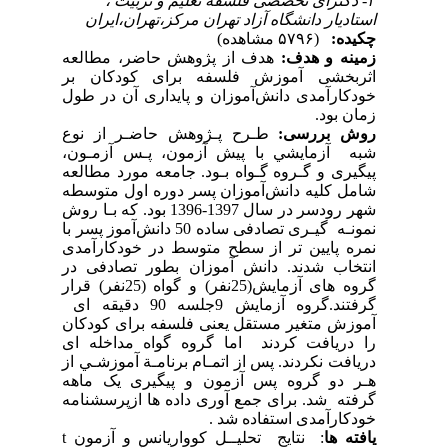
۳- دکترای تخصصی فلسفه تعلیم و تربیت ،
استادیار دانشگاه آزاد تهران مرکز،تهران،ایران
چکیده:
(۵۷۹۶ مشاهده)
زمینه و هدف:
هدف از پژوهش حاضر، مطالعه
اثربخشی آموزش فلسفه برای کودکان بر
خودکارآمدی دانش‌آموزان و پایداری آن در طول
زمان بود.
روش بررسی:
ﻃـﺮح ﭘـﮋوﻫﺶ ﺣﺎﺿـﺮ از ﻧﻮع
ﺷﺒﻪ آزﻣﺎﻳﺸﻲ ﺑﺎ ﭘﻴﺶ آزﻣﻮن، ﭘـس آزﻣـﻮن،
پیگیری و ﮔـﺮوه ﮔـﻮاه ﺑـﻮد. جامعه مورد مطالعه
شامل کلیه دانش‌آموزان پسر دوره اول متوسطه
شهر رودسر در سال 1397-1396 بود. که ﺑـﺎ روش
ﻧﻤﻮﻧـﻪ ﮔﻴـﺮی تصادفی ساده 50 داﻧﺶآﻣﻮز پسر با
نمره پایین تر از سطح متوسط در خودکارآمدی
انتخاب شدند. دانش آموزان بطور تصادفی در
گروه های آزمایش(25نفر) و گواه (25نفر) قرار
گرفتند.گروه آزمایش 9جلسه 90 دقیقه ای
آموزش متغیر مستقل یعنی فلسفه برای کودکان
را دریافت کردند اما گروه گواه مداخله ای
دریافت نکردند. ﭘﺲ از اﺗﻤـﺎم ﺑﺮﻧﺎﻣـﺔ آﻣﻮزﺷـﻲ از
ﻫـﺮ دو ﮔﺮوه ﭘﺲ آزﻣﻮن و پیگیری یک ماهه
ﮔﺮﻓﺘﻪ ﺷﺪ. برای جمع آوری داده ها ازپرسشنامه
خودکارآمدی استفاده شد .
یافته ها
: نتایج ﺗﺤﻠﻴــﻞ کوواریانس و آزمون
t