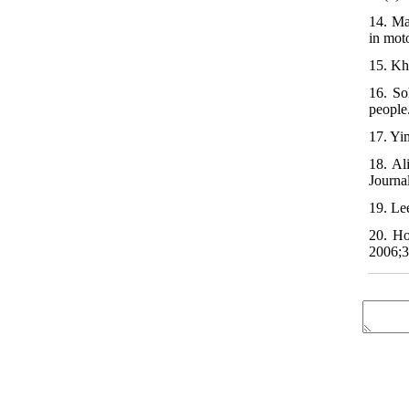
14. Ma
in mot
15. Kh
16. So
people
17. Yi
18. Al
Journa
19. Le
20. Ho
2006;3