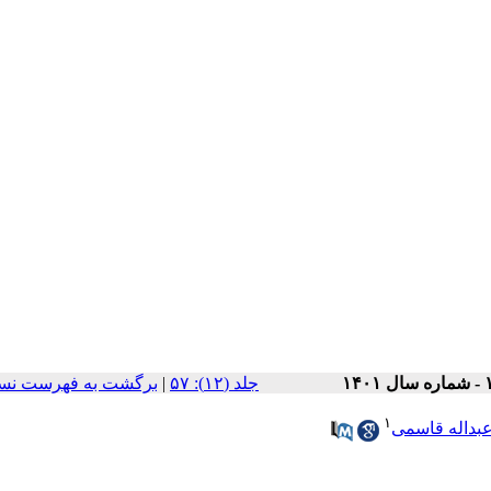
برگشت به فهرست نسخ
|
‫جلد (۱۲): ۵۷
۱
بداله قاسمی