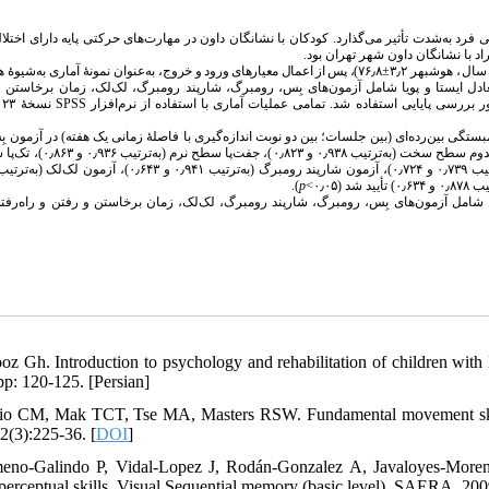
فرد به‌شدت‌ تأثیر می‌گذارد. کودکان با نشانگان داون در مهارت‌های حرکتی پایه دارای اختلال
اد با نشانگان داون شهر تهران بود
ال
، هوشبهر ۳٫۲±۷۶٫۸)
، پس از اعمال معیارهای ورود و خروج،
به‌عنوان نمونهٔ آماری به‌شیوه‌ٔ 
عادل ایستا و پویا شامل آزمون‌های بِس، رومبرگ، شارپند رومبرگ، لک‌لک، زمان برخاستن 
ن
SPS
S
ور بررسی پایایی استفاده شد. تمامی عملیات آماری با استفاده از نرم‌افزار
گی بین‌رده‌ای (بین جلسات؛ بین دو نوبت اندازه‌گیری با فاصلهٔ زمانی یک ‌هفته) در آزمون‌ 
جفت‌پا سطح سخت (به‌ترتیب ۰٫۹۵۰ و ۰٫۸۵۷)، تک‌پا سطح سخت (به‌ترتیب ۰٫۹۶۲ و ۰٫۷۸۵)، ت
.
)
p
 شامل آزمون‌های بِس، رومبرگ، شارپند رومبرگ، لک‌لک، زمان برخاستن و رفتن و راه‌رفت
ooz Gh. Introduction to psychology and rehabilitation of children wit
pp: 120-125. [Persian]
io CM, Mak TCT, Tse MA, Masters RSW. Fundamental movement skill
2(3):225-36. [
DOI
]
eno-Galindo P, Vidal-Lopez J, Rodán-Gonzalez A, Javaloyes-Moreno 
-perceptual skills. Visual Sequential memory (basic level). SAERA. 200