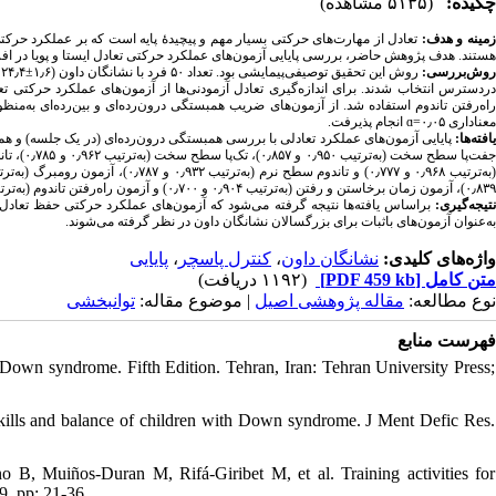
چکیده:
(۵۱۳۵ مشاهده)
زمینه و هدف
تعادل از مهارت‌های حرکتی بسیار مهم‌ و پیچیدهٔ پایه است که بر عملکرد حرکتی 
هستند. هدف پژوهش حاضر، بررسی پایایی آزمون‌های عملکرد حرکتی تعادل ایستا و پویا در افر.
روش‌بررسی
روش این تحقیق توصیفی‌پیمایشی بود. تعداد ۵۰ فرد با نشانگان داون (۱٫۶±۲۴٫۴
س
دردسترس انتخاب شدند. برای اندازه‌گیری تعادل آزمودنی‌ها از آزمون‌های عملکرد حرکتی ت
اه‌رفتن تاندوم استفاده شد. از آزمون‌های ضریب همبستگی درون‌رده‌ای و بین‌رده‌ای به‌منظ
انجام پذیرفت.
ɑ
معناداری ۰٫۰۵=
یافته‌ها:
پایایی آزمون‌های عملکرد تعادلی با بررسی همبستگی درون‌رده‌ای (در یک جلسه) و همبست
۰٫۸۳۹)‏، آزمون‌ زمان برخاستن و رفتن (به‌ترتیب ۰٫۹۰۴ و ۰٫۷۰۰)‏ و آزمون‌ راه‌رفتن تاندوم (به‌ترتیب ۰٫۸۷۸ و ۰٫۶۳۴)‏ تأیید شد (۰٫۰۵>
نتیجه‌گیری
براساس یافته‌ها نتیجه گرفته می‌شود که آزمون‌های عملکرد حرکتی حفظ تعادل،
به‌عنوان آزمون‌های باثبات برای بزرگسالان نشانگان داون در نظر گرفته می‌‌شوند.
پایایی
،
کنترل پاسچر
،
نشانگان داون
واژه‌های کلیدی:
(۱۱۹۲ دریافت)
[PDF 459 kb]
متن کامل
نوع مطالعه:
مقاله پژوهشی اصیل
| موضوع مقاله:
توانبخشی
فهرست منابع
h Down syndrome. Fifth Edition. Tehran, Iran: Tehran University Press;
s and balance of children with Down syndrome. J Ment Defic Res.
B, Muiños-Duran M, Rifá-Giribet M, et al. Training activities for
9, pp: 21-36.