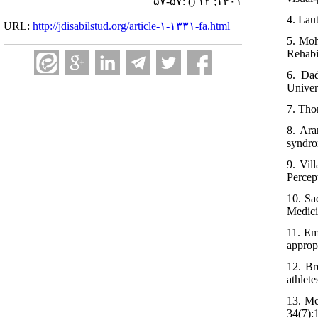
:۵۷-۵۷
()
۱۴۰۱; ۱۲
4. Lau
URL:
http://jdisabilstud.org/article-۱-۱۳۳۱-fa.html
5. Moh
Rehabil
6. Dad
Univers
7. Tho
8. Ara
syndro
9. Vil
Percep
10. Sa
Medici
11. Em
approp
12. Br
athlete
13. Mc
34(7):