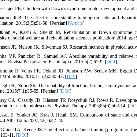
teslager PE. Children with Down's syndrome: motor development and i
ammadi B. The effect of core stability training on static and dynami
itation. 2015;3(5):51-58. [Persian] [
Article
]
khah A, Kashi A, Sheikh M. Rehabilitation in Down syndrome child
ity of social welfare and rehabilitation sciences publication; 2014, pp: 
mson JR, Nelson JK, Silverman SJ. Research methods in physical activit
nha VP, Panicker R, Samuel AJ. Absolute variability and relative r
me. Revista Pesquisa em Fisioterapia. 2015;5(2):62-9. [
DOI
]
lamonte R, Vehrs PR, Feland JB, Johnson AW, Seeley MK, Eggett D. 
t Mot Skills. 2010;111(2):530-42. [
DOI
]
deghi H, Noori Sh. The reliability of functional static, semi-dynamic
ne. 2015;7(1):35-55. [Persian] [
DOI
]
ery CA, Cassidy JD, Klassen TP, Rosychuk RJ, Rows R. Development 
riate for use in adolescents. Physical Therapy. 2005;85(6):502-14. [
DO
essel E, Yonker JC, Kras J, Heath EM. Comparison of static and dyna
s. J Athl Train. 2007;42(1):42–46.
Guine TA, Keene JS. The effect of a balance training program on the 
1103-11. [
DOI
]