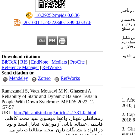
 و تأخیر
‎ 10.29252/mejds.0.0.36
هدف‌مند و
‎ 20.1001.1.23222840.1399.0.0.37.6
و رفتن و
سخهٔ ۲۳ در سطح
بِس شامل
اندوم سطح سخت (به‌ترتیب ۰٫۹۳۸ و ۰٫۸۲۳)، جفت‌پا سطح نرم (به‌ترتیب ۰٫۹۳۶ و ۰٫۸۶۳)، تک‌پا سطح نرم
(به‌ترتیب ۰٫۹۶۸ و ۰٫۷۷۷) و تاندوم سطح نرم (به‌ترتیب ۰٫۹۳۲ و ۰٫۷۸۷)، آزمون‌ رومبرگ (به‌ترتیب ۰٫۷۳۹ و ۰٫۷۲۴)‏، آزمون‌ شارپند رومبرگ (به‌ترتیب ۰٫۹۴۱ و ۰٫۶۴۳)‏، آزمون‌ لک‌لک (به‌ترتیب ۰٫۷۷۹ و
ن تاندوم
Download citation:
BibTeX
|
RIS
|
EndNote
|
Medlars
|
ProCite
|
Reference Manager
|
RefWorks
Send citation to:
Mendeley
Zotero
RefWorks
Ramezanali S, Vaez Mousavi M K, Ghasemi A.
Reliability of Static and Dynamic Balance Tests in
1. Afr
People With Down Syndrome. MEJDS 2022; 12
2010, 
:57-57
URL:
http://jdisabilstud.org/article-1-1331-fa.html
2. Cap
رمضانعلی شهناز، واعظ موسوی سید محمد کاظم،
2018;6
قاسمی عبداله. پایایی آزمون‌های تعادل ایستا و پویا
3. Gim
در افراد با نشانگان داون. مجله مطالعات ناتوانی.
visual