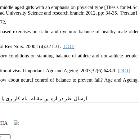
iddle-aged girls with an emphasis on physical type [Thesis for M.Sc.
zad University Science and research branch; 2012, pp: 34-35. [Persian]
72.
based exercises on static and dynamic balance of healthy male older
ol Res Nurs. 2000;1(4):321-31. [
DOI
]
ory conditions on standing balance of athlete and non-athlete people.
hout visual important. Age and Ageing. 2003;32(6):643-9. [
DOI
]
ow about neural control of balance to prevent fall? Age and Ageing.
ارسال نظر درباره این مقاله : نام کاربری :