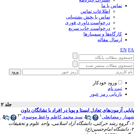
تماس با ما
اطلاعات تماس
تماس با بخش پشتیبانی
درخواست داوری فوری
درخواست چاپ سریع
کارگاه‌ها و سمینارها
ارسال مقاله
EN
FA
ورود خودکار
ثبت نام
بازیابی رمز عبور
جلد ۱۲ - شماره سال ۱۴۰۱
پایایی آزمون‌های تعادل ایستا و پویا در افراد با نشانگان داون
۲
*
۱
ع
،
سید محمد کاظم واعظ موسوی
،
شهناز رمضانعلی
۱- گروه رشد حرکتی، دانشگاه آزاد اسلامی، واحد علوم و تحقیقات
۲- دانشگاه امام‌حسین(ع)