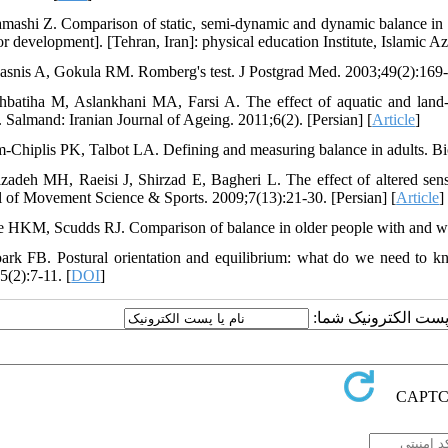
mashi Z. Comparison of static, semi-dynamic and dynamic balance in m
or development]. [Tehran, Iran]: physical education Institute, Islamic A
asnis A, Gokula RM. Romberg's test. J Postgrad Med. 2003;49(2):169-
hbatiha M, Aslankhani MA, Farsi A. The effect of aquatic and land-
. Salmand: Iranian Journal of Ageing. 2011;6(2). [Persian] [
Article
]
m-Chiplis PK, Talbot LA. Defining and measuring balance in adults. Bi
izadeh MH, Raeisi J, Shirzad E, Bagheri L. The effect of altered sens
l of Movement Science & Sports. 2009;7(13):21-30. [Persian] [
Article
]
e HKM, Scudds RJ. Comparison of balance in older people with and wit
ark FB. Postural orientation and equilibrium: what do we need to kn
5(2):7-11. [
DOI
]
یا پست الکترونیک شما