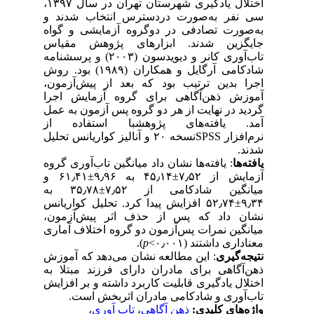
اختلال یادگیری شهرستان تهران در سال ۱۳۹۷،
سی نفر به‌صورت دردسترس انتخاب شدند و
به‌صورت تصادفی در دوگروه آزمایشی و گواه
جایگزین شدند. ابزارهای پژوهش مقیاس
تاب‌آوری کانر و دیویدسون (۲۰۰۳) و پرسشنامه
شادکامی آرگایل و همکاران (۱۹۸۹) بود. روش
اجرا بدین ترتیب بود که بعد از پیش‌آزمون،
آموزش ذهن‌آگاهی برای گروه‌ آزمایش اجرا
گردید در نهایت از هر دو گروه پس آزمون به عمل
آمد. یافته‌های پژوهشبا استفاده از
نرم‌افزار SPSSنسخه ۲۰ و آنالیز کواریانس تحلیل
شدند.
یافته‌ها
: یافته‌ها نشان داد میانگین تاب‌آوری گروه
آزمایش از ۷٫۵۲±۴۵٫۱۴ به ۹٫۹۶±۶۱٫۴۱ و
میانگین شادکامی از ۷٫۵۲±۳۵٫۷۸ به
۹٫۳۴±۵۲٫۷۴ افزایش پیدا کرد. تحلیل کواریانس
نشان داد که پس از حذف اثر پیش‌آزمون،
میانگین نمرات پس‌آزمون دو گروه اختلاف آماری
معناداری داشتند (۰٫۰۰۱>
p
).
نتیجه‌گیری
: این مطالعه نشان می‌دهد که آموزش
ذهن‌آگاهی برای مادران دارای فرزند مبتلا به
اختلال یادگیری قابلیت کاربرد داشته و بر افزایش
تاب‌آوری و شادکامی مادران اثربخش است.
واژه‌های کلیدی:
ذهن آگاهی
،
تاب آوری
،