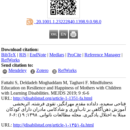
‎ 20.1001.1.23222840.1398.9.0.98.0
Download citation:
BibTeX
|
RIS
|
EndNote
|
Medlars
|
ProCite
|
Reference Manager
|
RefWorks
Send citation to:
Mendeley
Zotero
RefWorks
Fattahi S, Deldadeh Moghaddam M, Taghavi F. Mindfulness
Education on Resilience and Happiness of Mothers with Children
with Learning Disabilities. MEJDS 2019; 9 :6-6
URL:
http://jdisabilstud.org/article-1-1351-fa.html
فتاحی سعیده، دلداده مقدم مهرانگیز، تقوی فرشته. اثربخشی
آموزش ذهن‌آگاهی بر تاب‌آوری و شادکامی مادران دارای کودکان
مبتلا به اختلال یادگیری. مجله مطالعات ناتوانی. ۱۳۹۸; ۹
()
:۶-۶
URL:
http://jdisabilstud.org/article-۱-۱۳۵۱-fa.html