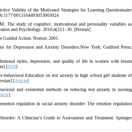
tive Validity of the Motivated Strategies for Learning Questionnaire
 10.1177/0013164493053003024
The study of cognitive, motivational and personality variables as
ucation and Psychology. 2010;4(2):1–36. [Persian]
or Guided Action. Norton; 2001.
s for Depression and Anxiety Disorders.New York: Guilford Press;
butional styles, depression, and quality of life in women with breast
n] [
DOI
]
behavioral Education on test anxiety in high school girl students of
rsian] [
Article
]
vioral and existential methods on reducing test anxiety in nursing
ticle
]
tion regulation in social anxiety disorder: The emotion regulation
isorder: A Clinician’s Guide to Assessment and Treatment. Springer