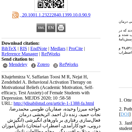
‎ 20.1001.1.23222840.1399.10.0.90.9
ی درمان
ند که در
 نمونه‌گیری هدف‌مند انتخاب شده و
هش شامل مصاحبهٔ بالینی ساختاریافتهٔ فرست و همکاران (۱۹۹۶) و پرسش‌نامهٔ افسردگی بک (۱۹۹۶) و پرسش‌نامهٔ
Download citation:
نتایج نشان داد که میانگین و انحراف معیار انگیزش درونی گروه آزمایش قبل و بعد از مداخله به‌ترتیب ۲٫۳۸±۱۴٫۲۱ و ۲٫۳۹ ±۱۶٫۲۱ و خودکارآمدی قبل و بعد از مداخله به‌ترتیب ۲٫۳۲±۳۸٫۵۴ و
BibTeX
|
RIS
|
EndNote
|
Medlars
|
ProCite
|
) ضطراب
Reference Manager
|
RefWorks
Send citation to:
Mendeley
Zotero
RefWorks
Khajehmirza V, Saffarian Toosi M R, Nejat H,
Zendehdel A. Behavioral Activation Therapy on
Motivational Beliefs (Academic Motivation, Self-
efficacy, Test Anxiety) of Female Students with
Depression. MEJDS 2020; 10 :58-58
1. Ott
URL:
http://jdisabilstud.org/article-1-1388-fa.html
2. Put
خواجه میرزا وحیده، صفاریان طوسی محمدرضا،
[
DOI
]
نجات حمید، زنده دل احمد. اثربخشی درمان
فعال‌سازی رفتاری بر باورهای انگیزشی (انگیزش
3. Jan
درونی، خودکارآمدی، اضطراب امتحان) دانش‌آموزان
studen
دختر مبتلا به افسردگی. مجله مطالعات ناتوانی.