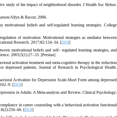
ive study of the impact of neighborhood disorder. J Health Soc Behav.
Pearson/Allyn & Bacon; 2006.
 motivational beliefs and self-regulated learning strategies. College
gulation of motivation: Motivational strategies as mediator between
ucational Research. 2017;82:124–34. [
DOI
]
een motivational beliefs and self– regulated learning strategies, and
ence. 2003;5(1):27–33. [Persian]
oral activation treatment and meta-cognitive therapy in the reduction
or depressed patients. Journal of Research in Psychological Health.
havioral Activation for Depression Scale-Short Form among depressed
:162–9. [
DOI
]
epression in Adults: A Meta-analysis and Review. Clinical Psychology:
iance in career counseling with a behavioral activation functional
18(2):256–66. [
DOI
]