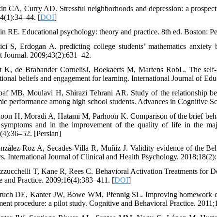
kin CA, Curry AD. Stressful neighborhoods and depression: a prospect
4(1):34–44. [
DOI
]
vin RE. Educational psychology: theory and practice. 8th ed. Boston: 
ici S, Erdogan A. predicting college students’ mathematics anxiety by
t Journal. 2009;43(2):631–42.
t K, de Brabander CornelisJ, Boekaerts M, Martens RobL. The self-re
tional beliefs and engagement for learning. International Journal of Ed
baf MB, Moulavi H, Shirazi Tehrani AR. Study of the relationship betw
ic performance among high school students. Advances in Cognitive Sci
hoon H, Moradi A, Hatami M, Parhoon K. Comparison of the brief behavi
 symptoms and in the improvement of the quality of life in the maj
(4):36–52. [Persian]
nzález-Roz A, Secades-Villa R, Muñiz J. Validity evidence of the Be
s. International Journal of Clinical and Health Psychology. 2018;18(2)
zzucchelli T, Kane R, Rees C. Behavioral Activation Treatments for D
e and Practice. 2009;16(4):383–411. [
DOI
]
ruch DE, Kanter JW, Bowe WM, Pfennig SL. Improving homework compl
ment procedure: a pilot study. Cognitive and Behavioral Practice. 2011;