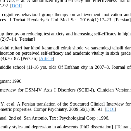
GD, et al. A randomized hybrid efficacy and effectiveness trial of
7–92. [
DOI
]
cognitive-behavioral group therapy on achievement motivation and
nces. J Torbat Heydariyeh Uni Med Sci. 2016;4(1):17–23. [Persian]
 therapy on reducing test anxiety and increasing self-efficacy in high
(2):7–14. [Persian]
ti raftari bar khod karamadi edrak shode va sarzendegi tahsili dar
cation on perceived self-efficacy and academic vitality in sixth grade
(4):76–87. [Persian] [
Article
]
ddle school (11-16 yrs. old) Of Esfahan city in 2007–8. Journal of
ngman; 1996.
nterview for DSM-IV Axis I Disorders (SCID-I), Clinician Version:
 al. A Persian translation of the Structured Clinical Interview for
ometric properties. Compr Psychiatry. 2009;50(1):86–91. [
DOI
]
l. 2nd ed. San Antonio, Tex : Psychological Corp ; 1996.
dentity styles and depression in adolescents [PhD dissertation]. [Tehran,