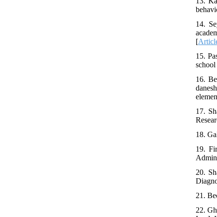
13. Ka
behavi
14. Se
academ
[
Articl
15. Pa
school
16. Be
danesh
elemen
17. Sh
Resear
18. Ga
19. Fi
Admini
20. Sh
Diagno
21. Be
22. Gha