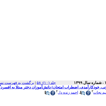
برگشت به فهرست نسخ
|
‫جلد (۱۰): ۵۸
ی، خودکارآمدی، اضطراب امتحان) دانش‌آموزان دختر مبتلا به افسرد
۴
۳
احمد زنده دل
،
د نجات