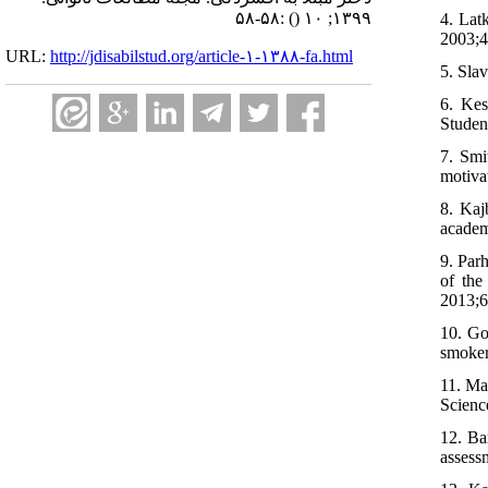
:۵۸-۵۸
()
۱۳۹۹; ۱۰
4. Lat
2003;4
URL:
http://jdisabilstud.org/article-۱-۱۳۸۸-fa.html
5. Sla
6. Kes
Studen
7. Smi
motiva
8. Kaj
academ
9. Par
of the
2013;6
10. Go
smoker
11. Ma
Scienc
12. Ba
assess