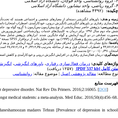
۳- گروه روانشناسی، واحد قوچان، دانشگاه آزاد اسلامی
۴- گروه ریاضی، واحد نیشابور، دانشگاه آزاد اسلامی
چکیده:
(۴۳۹۲ مشاهده)
زمینه و هدف
باورهای انگیزشی دسته‌ای از معیارهای شخصی و اجتماعی هستند که تحت‌تأثی
فعال‌سازی رفتاری بر باورهای انگیزشی (انگیزش درونی، خودکارآمدی، اضطراب امتحان) دانش.
روش‌بررسی:
پژوهش حاضر نیمه‌آزمایشی از نوع پیش‌آزمون-پس‌آزمون با گروه گواه بود. جامع
نسخهٔ ۲۲ و آزمون تحلیل کوواریانس چندمتغیره استفاده شد.
SPSS
راهبردهای انگیزشی پنتریچ و همکاران (۱۹۹۳) بود. جهت تحلیل داده، از نرم‌افزار
یافته‌ها
۲٫۸۱±۴۳٫۷۶ و اضطراب امتحان قبل و بعد از مداخله به‌ترتیب ۲٫۳۵±۳۰٫۴۳ و ۲٫۱۷±۲۷٫۶۷ است. همچنین اندازهٔ اثر نمرهٔ انگیزش درونی ۰٫۸۰۱ (۰٫۰۰۱
) به‌دست آمد.
p
امتحان ۰٫۳۹۱ (۰٫۰۰۱>
نتیجه‌گیری:
درمان فعال‌سازی رفتاری در افزایش انگیزش درونی و خودکارآمدی و کاهش اضطر.
انگیزش
،
باورهای انگیزشی
،
درمان فعال‌سازی رفتاری
واژه‌های کلیدی:
(۱۲۵۷ دریافت)
[PDF 537 kb]
متن کامل
نوع مطالعه:
مقاله پژوهشی اصیل
| موضوع مقاله:
روانشناسی
فهرست منابع
 depressive disorder. Nat Rev Dis Primers. 2016;2:16065. [
DOI
]
t medical students: a meta-analysis. Med Educ. 2016;50(4):456–68.
daneshamoozan madares Tehran [Prevalence of depression in school