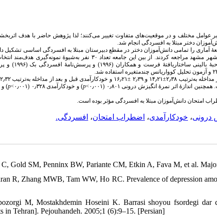
ر عوامل مختلف و در موقعیت‌های متفاوت تغییر می‌کنند؛ لذا پژوهش حاضر با هدف اثربخش
‌آموزان دختر مبتلا به افسردگی انجام شد
هٔ آماری را تمامی دانش‌آموزان دختر در مقطع دبیرستان مبتلا به افسردگی اساسی تشکیل داد
شش ماه دوم سال ۱۳۹۶ برای درمان به کلینیک‌های خدمات روان‌شناختی آموزش‌‌وپرورش شهر مشهد مراجعه کردند. از بین این جامعه تعداد ۳۰ نفر به‌شیوهٔ
به‌صورت تصادفی در دو گروه آزمایش و گواه جایگزین شدند. ابزارهای پژو
و ا
p
) و خودکارآمدی ۰٫۳۲۸ (۰٫۰۰۱>
p
اب امتحان دانش‌آموزان مبتلا به افسردگی مؤثر بوده است
افسردگی.
،
اضطراب امتحان
،
خودکارآمدی
،
 درونی
e C, Gold SM, Penninx BW, Pariante CM, Etkin A, Fava M, et al. Major
hran R, Zhang MWB, Tam WW, Ho RC. Prevalence of depression amongs
bozorgi M, Mostakhdemin Hoseini K. Barrasi shoyou fsordegi dar 
ts in Tehran]. Pejouhandeh. 2005;1 (6):9–15. [Persian]