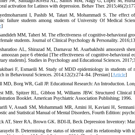
nter JW, Santiago-Rivera AL, Santos MM, Nagy G, López M, Hurtado 
oral activation for Latinos with depression. Behav Ther. 2015;46(2):17
yedmoharrami I, Pashib M, Tatari M, Mohammadi S. The effect of 
ic failure students among students of University Of Medical Scie
e
]
sandideh MM, Taheri M. The effectiveness of cognitive-behavioral group
 female students. Journal of Clinical Psychology & Personality. 2016;13
sharatloo AL, Shirazad M, Darnavaz M. Asarbakhshi amoozesh shenakh
 amoozan paye 6 ebtedai [The effectiveness of cognitive-behavioral edu
tary students]. Studies in Psychology and Educational Sciences. 2017;3
akibaei F, Esmaeili M. Study of MDD epidemiology in students of mi
ch in Behavioural Sciences. 2014;12(2):274–84. [Persian] [
Article
]
ll MD, Borg WR, Gall JP. Educational Research: An Introduction. Lo
rst MB, Spitzer RL, Gibbon M, Williams JBW. Structured Clinical I
stration Booklet. American Psychiatric Association Publishing; 1996.
arifi V, Assadi SM, Mohammadi MR, Amini H, Kaviani H, Semnani Y, et
stic and Statistical Manual of Mental Disorders, Fourth Edition: psych
ck AT, Steer RA, Brown GK. BDI-II, Beck Depression Inventory: Manua
rayebi B. Determining the status of identity and its relationship with i