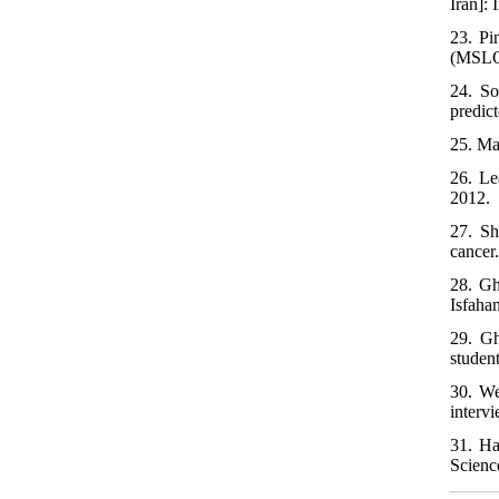
Iran]: 
23. Pi
(MSLQ)
24. So
predic
25. Ma
26. Le
2012.
27. Sh
cancer
28. Gh
Isfahan
29. Gh
studen
30. We
interv
31. Ha
Scienc