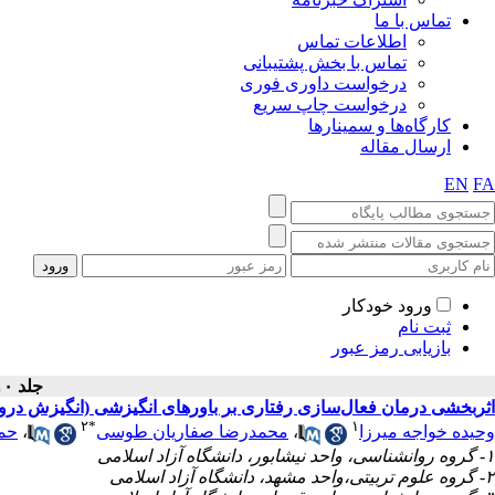
تماس با ما
اطلاعات تماس
تماس با بخش پشتیبانی
درخواست داوری فوری
درخواست چاپ سریع
کارگاه‌ها و سمینارها
ارسال مقاله
EN
FA
ورود خودکار
ثبت نام
بازیابی رمز عبور
جلد ۱۰ - شماره سال ۱۳۹۹
اثربخشی درمان فعال‌سازی رفتاری بر باورهای انگیزشی (انگیزش درون
۲
*
۱
حمی
،
محمدرضا صفاریان طوسی
،
وحیده خواجه میرزا
۱- گروه روانشناسی، واحد نیشابور، دانشگاه آزاد اسلامی
۲- گروه علوم تربیتی،واحد مشهد، دانشگاه آزاد اسلامی