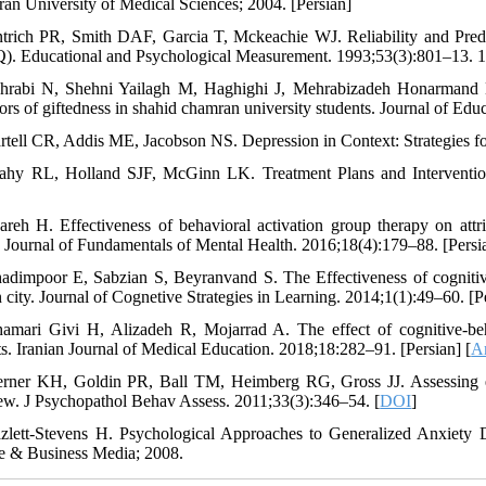
Iran University of Medical Sciences; 2004. [Persian]
ntrich PR, Smith DAF, Garcia T, Mckeachie WJ. Reliability and Predic
. Educational and Psychological Measurement. 1993;53(3):801–13.
hrabi N, Shehni Yailagh M, Haghighi J, Mehrabizadeh Honarmand M. 
tors of giftedness in shahid chamran university students. Journal of Ed
rtell CR, Addis ME, Jacobson NS. Depression in Context: Strategies f
ahy RL, Holland SJF, McGinn LK. Treatment Plans and Intervention
areh H. Effectiveness of behavioral activation group therapy on attri
. Journal of Fundamentals of Mental Health. 2016;18(4):179–88. [Persia
adimpoor E, Sabzian S, Beyranvand S. The Effectiveness of cognitive-
 city. Journal of Cognetive Strategies in Learning. 2014;1(1):49–60. [Pe
amari Givi H, Alizadeh R, Mojarrad A. The effect of cognitive-beha
ts. Iranian Journal of Medical Education. 2018;18:282–91. [Persian] [
Ar
rner KH, Goldin PR, Ball TM, Heimberg RG, Gross JJ. Assessing emo
iew. J Psychopathol Behav Assess. 2011;33(3):346–54. [
DOI
]
zlett-Stevens H. Psychological Approaches to Generalized Anxiety D
e & Business Media; 2008.