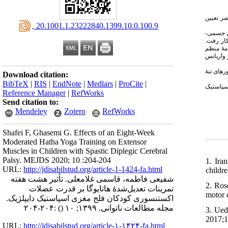
ر تعیین
‎ 20.1001.1.23222840.1399.10.0.100.9
 در مدارس استثنایی جسمی
‌کار رفت
مهٔ منظم
 واریانس
ای تنه‌ٔ
Download citation:
BibTeX
|
RIS
|
EndNote
|
Medlars
|
ProCite
|
اسپاستیک
Reference Manager
|
RefWorks
Send citation to:
Mendeley
Zotero
RefWorks
Shafei F, Ghasemi G. Effects of an Eight-Week
Moderated Hatha Yoga Training on Extensor
Muscles in Children with Spastic Diplegic Cerebral
Palsy. MEJDS 2020; 10 :204-204
1. Ira
URL:
http://jdisabilstud.org/article-1-1424-fa.html
childr
شفیعی فاطمه، قاسمی غلامعلی. تأثیر هشت هفته
2. Ros
تمرینات تعدیل‌شدهٔ هاتایوگا بر قدرت عضلات
motor 
اکستنسوری کودکان فلج مغزی اسپاستیک دایپلژیک.
:۲۰۴-۲۰۴
()
مجله مطالعات ناتوانی. ۱۳۹۹; ۱۰
3. Ued
2017;1
URL:
http://jdisabilstud.org/article-۱-۱۴۲۴-fa.html