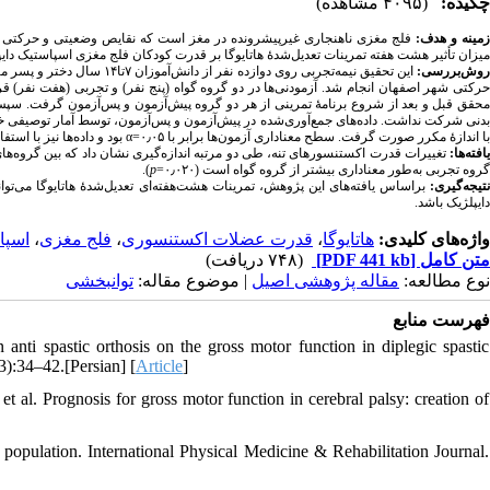
چکیده:
(۴۰۹۵ مشاهده)
زمینه و هدف
فلج‌ مغزی ناهنجاری غیرپیشرونده در مغز است که نقایص وضعیتی و حرکتی در
میزان تأثیر هشت هفته تمرینات تعدیل‌شدهٔ هاتایوگا بر قدرت کودکان فلج‌ مغزی اسپاستیک دای.
روش‌بررسی
این تحقیق نیمه‌تجربی روی دوازده نفر از دانش‌آموزان ۷تا۱۴ سال دختر و پسر مبتلا به
حرکتی شهر اصفهان انجام شد. آزمودنی‌ها در دو گروه گواه (پنج نفر) و تجربی (هفت نفر) ق.
محقق قبل و بعد از شروع برنامهٔ تمرینی از هر دو گروه پیش‌آزمون و پس‌آزمون گرفت. سپس
بدنی شرکت نداشت. داده‌های جمع‌آوری‌شده در پیش‌آزمون و پس‌آزمون، توسط آمار توصیفی خلاص
بود و داده‌ها نیز با استفا
α=
با اندازهٔ مکرر صورت گرفت. سطح معناداری آزمون‌ها برابر با ۰٫۰۵
یافته‌ها:
تغییرات قدرت اکستنسورهای تنه، طی دو مرتبه اندازه‌گیری نشان داد که بین گروه‌های
).
p
گروه تجربی به‌طور معناداری بیشتر از گروه گواه است (۰٫۰۲۰=
نتیجه‌گیری:
براساس یافته‌های این پژوهش، تمرینات هشت‌هفته‌ای تعدیل‌شدهٔ هاتایوگا می‌ت
دایپلژیک باشد.
اسپ.
،
فلج مغزی
،
قدرت عضلات اکستنسوری
،
هاتایوگا
واژه‌های کلیدی:
(۷۴۸ دریافت)
[PDF 441 kb]
متن کامل
نوع مطالعه:
مقاله پژوهشی اصیل
| موضوع مقاله:
توانبخشی
فهرست منابع
anti spastic orthosis on the gross motor function in diplegic spastic
3):34–42.[Persian] [
Article
]
al. Prognosis for gross motor function in cerebral palsy: creation of
 population. International Physical Medicine & Rehabilitation Journal.