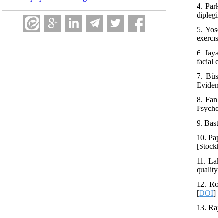
4. Par
diplegi
5. Yos
exerci
6. Jay
facial 
7. Büs
Eviden
8. Fan
Psycho
9. Bas
10. Pa
[Stock
11. La
qualit
12. Ro
[
DOI
]
13. Ra