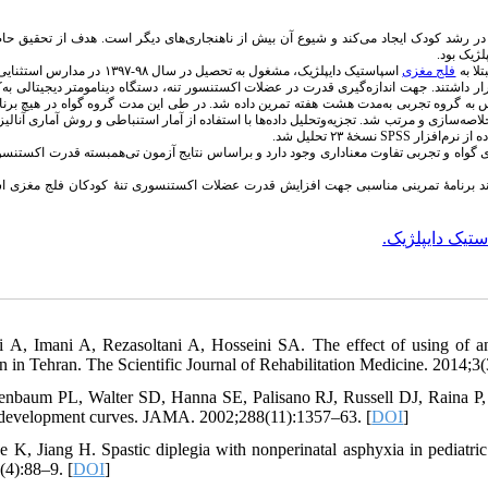
 رشد کودک ایجاد می‌کند و شیوع آن بیش از ناهنجاری‌های دیگر است. هدف از تحقیق حاض
پلژیک بود
فلج مغزی
اسپاستیک دا‌یپلژیک، مشغول به تحصیل در سال ۹۸-۱۳۹۷-
رار داشتند. جهت اندازه‌گیری قدرت در عضلات اکستنسور تنه، دستگاه دینامومتر دیجیتالی به
 به گروه تجربی به‌مدت هشت هفته تمرین داده شد. در طی این مدت گروه گواه در هیچ برنا
ه‌سازی و مرتب شد. تجزیه‌وتحلیل داده‌ها با استفاده از آمار استنباطی و روش آماری آنالیز
نسخهٔ ۲۳ تحلیل شد.
SPSS
ده از نرم‌افزار
 گواه و تجربی تفاوت معناداری وجود دارد و براساس نتایج آزمون تی‌همبسته قدرت اکستنسوره
واند برنامهٔ تمرینی مناسبی جهت افزایش قدرت عضلات اکستنسوری تنه‌ٔ کودکان فلج‌ مغزی 
استیک دایپلژیک
ni A, Imani A, Rezasoltani A, Hosseini SA. The effect of using of an 
en in Tehran. The Scientific Journal of Rehabilitation Medicine. 2014;3(
enbaum PL, Walter SD, Hanna SE, Palisano RJ, Russell DJ, Raina P, et 
development curves. JAMA. 2002;288(11):1357–63. [
DOI
]
e K, Jiang H. Spastic diplegia with nonperinatal asphyxia in pediatric
(4):88–9. [
DOI
]