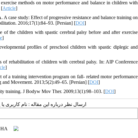
exercise methods on motor performance and balance in children with
 [
Article
]
A case study: Effect of progressive resistance and balance training on
ilitation. 2016;17(1):84–93. [Persian] [
DOI
]
f the children with spastic cerebral palsy before and after exercise
le
]
opmental profiles of preschool children with spastic diplegic and
 rehabilitation of children with cerebral palsy. In: AIP Conference
cle
]
f a training intervention program on fall- related motor performance
ing and Movement. 2013;5(2):49–65. [Persian] [
DOI
]
ity training. J Bodyw Mov Ther. 2009;13(1):98–103. [
DOI
]
ارسال نظر درباره این مقاله : نام کاربری :