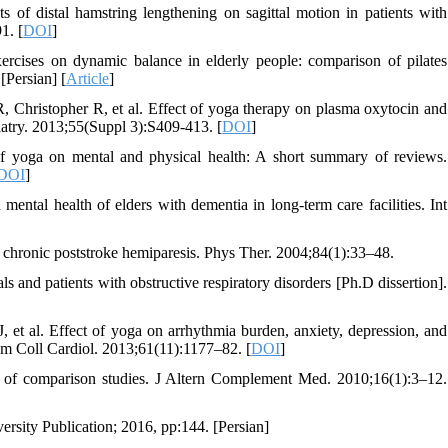
f distal hamstring lengthening on sagittal motion in patients with
1. [
DOI
]
ercises on dynamic balance in elderly people: comparison of pilates
[Persian] [
Article
]
Christopher R, et al. Effect of yoga therapy on plasma oxytocin and
hiatry. 2013;55(Suppl 3):S409-413. [
DOI
]
f yoga on mental and physical health: A short summary of reviews.
DOI
]
ental health of elders with dementia in long-term care facilities. Int
 chronic poststroke hemiparesis. Phys Ther. 2004;84(1):33–48.
s and patients with obstructive respiratory disorders [Ph.D dissertion].
 et al. Effect of yoga on arrhythmia burden, anxiety, depression, and
 Am Coll Cardiol. 2013;61(11):1177–82. [
DOI
]
w of comparison studies. J Altern Complement Med. 2010;16(1):3–12.
rsity Publication; 2016, pp:144. [Persian]