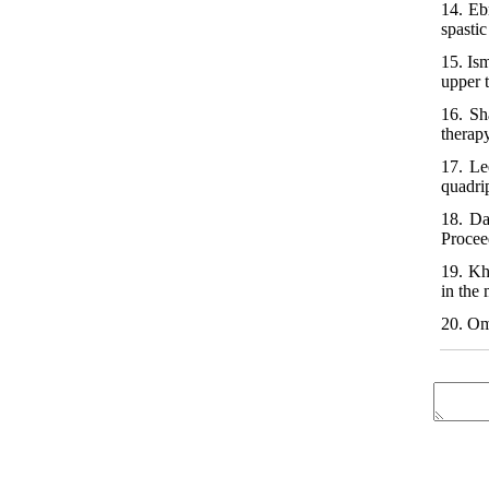
14. Eb
spastic
15. Is
upper t
16. Sh
therap
17. Le
quadri
18. Da
Procee
19. Kh
in the
20. Om