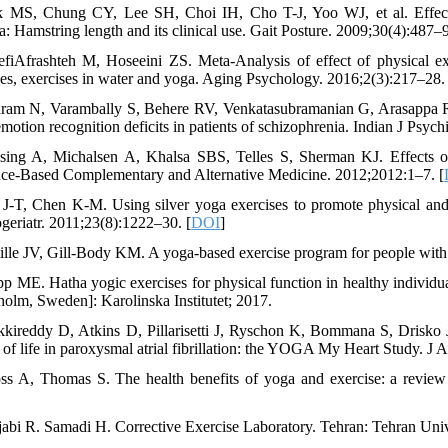
k MS, Chung CY, Lee SH, Choi IH, Cho T-J, Yoo WJ, et al. Effects o
a: Hamstring length and its clinical use. Gait Posture. 2009;30(4):487–9
efiAfrashteh M, Hoseeini ZS. Meta-Analysis of effect of physical ex
ses, exercises in water and yoga. Aging Psychology. 2016;2(3):217–28. 
aram N, Varambally S, Behere RV, Venkatasubramanian G, Arasappa R, 
emotion recognition deficits in patients of schizophrenia. Indian J Psyc
sing A, Michalsen A, Khalsa SBS, Telles S, Sherman KJ. Effects o
ce-Based Complementary and Alternative Medicine. 2012;2012:1–7. [
 J-T, Chen K-M. Using silver yoga exercises to promote physical and m
geriatr. 2011;23(8):1222–30. [
DOI
]
tille JV, Gill-Body KM. A yoga-based exercise program for people with
pp ME. Hatha yogic exercises for physical function in healthy individual
holm, Sweden]: Karolinska Institutet; 2017.
kkireddy D, Atkins D, Pillarisetti J, Ryschon K, Bommana S, Drisko J,
y of life in paroxysmal atrial fibrillation: the YOGA My Heart Study. J
ss A, Thomas S. The health benefits of yoga and exercise: a revie
jabi R. Samadi H. Corrective Exercise Laboratory. Tehran: Tehran Unive