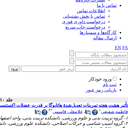
تماس با ما
اطلاعات تماس
تماس با بخش پشتیبانی
درخواست داوری فوری
درخواست چاپ سریع
کارگاه‌ها و سمینارها
ارسال مقاله
EN
FA
ورود خودکار
ثبت نام
بازیابی رمز عبور
جلد ۱۰ - شماره سال ۱۳۹۹
تأثیر هشت هفته تمرینات تعدیل‌شدهٔ هاتایوگا بر قدرت عضلات اکستنس
۲
*
۱
غلامعلی قاسمی
،
فاطمه شفیعی
۱- گروه تربیت بدنی و علوم ورزشی، دانشکده تربیت بدنی، واحد اصفهان (خوراسگان)، دانشگاه آزاد اسلامی
۲- گروه آسیب شناسی و حرکات اصلاحی، دانشکده علوم ورزشی، دانشگاه اصفهان