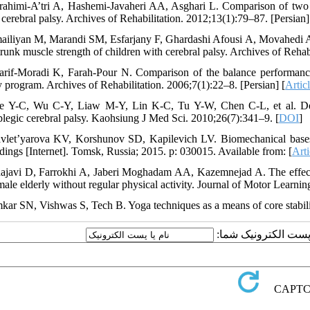
rahimi-A’tri A, Hashemi-Javaheri AA, Asghari L. Comparison of two 
 cerebral palsy. Archives of Rehabilitation. 2012;13(1):79–87. [Persian]
mailiyan M, Marandi SM, Esfarjany F, Ghardashi Afousi A, Movahedi A. 
runk muscle strength of children with cerebral palsy. Archives of Rehab
arif-Moradi K, Farah-Pour N. Comparison of the balance performance o
y program. Archives of Rehabilitation. 2006;7(1):22–8. [Persian] [
Artic
e Y-C, Wu C-Y, Liaw M-Y, Lin K-C, Tu Y-W, Chen C-L, et al. Devel
plegic cerebral palsy. Kaohsiung J Med Sci. 2010;26(7):341–9. [
DOI
]
vlet’yarova KV, Korshunov SD, Kapilevich LV. Biomechanical bases of
dings [Internet]. Tomsk, Russia; 2015. p: 030015. Available from: [
Arti
ajavi D, Farrokhi A, Jaberi Moghadam AA, Kazemnejad A. The effect o
 male elderly without regular physical activity. Journal of Motor Learn
kar SN, Vishwas S, Tech B. Yoga techniques as a means of core stabil
یا پست الکترونیک شما