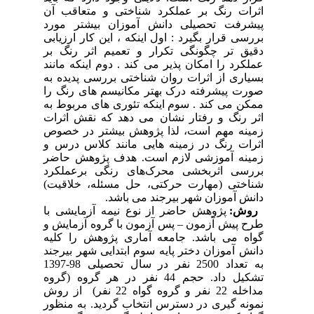
اثرات رنگ بر عملکرد شناختی و متعاقب آن
پیشرفت تحصیلی دانش آموزان بیشتر مورد
بررسی قرار بگیرد : اول اینکه ، این کار ارزیابی
دقیق تر چگونگی تکرار و تعمیم اثر رنگ بر
عملکرد را امکان پذیر می کند . دوم اینکه مانند
بسیاری از اثرات روان شناختی بررسی پدیده به
صورت پیشرفته درک بهتر مکانیسم های رنگ را
ممکن می کند . سوم اینکه تئوری های مربوط به
اثر رنگ و رفتار نشان می دهد که نقش اثرات
زمینه مهم است، لذا پژوهش بیشتر در خصوص
اثرات رنگ در زمینه هایی مانند کلاس درس و
زمینه آموزشی لازم است. هدف پژوهش حاضر
بررسی اثربخشی محرک
های رنگی برعملکرد
شناختی (مهارت حرکتی، حل مسئله، خلاقیت)
دانش آموزان شهر بیرجند می باشد.
روش:
پژوهش حاضر از نوع نیمه آزمایشی با
طرح پیش آزمون – پس آزمون با گروه آزمایش و
گواه می باشد. جامعه آماری پژوهش را کلیه
دانش آموزان دختر پایه سوم ابتدایی شهر بیرجند
به تعداد 2500 نفر در سال تحصیلی 98-1397
تشکیل داد. حجم 44 نفر در هر گروه (گروه
مداخله 22 نفر و گروه گواه 22 نفر) از روش
نمونه گیری در دسترس انتخاب گردید. به منظور