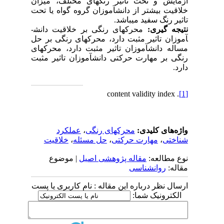
آزمایش و تحت تاثیر رنگ­های مختلف، میزان
خلاقیت بیشتر از دانش­آموزان گروه گواه یا تحت
تاثیر رنگ سفید می­باشد.
نتیجه گیری:
محرک­های رنگی بر خلاقیت دانش­
آموزان تاثیر مثبت دارد، محرک­های رنگی بر حل
مساله دانش­آموزان تاثیر مثبت دارد، محرک­های
رنگی بر مهارت حرکتی دانش­آموزان تاثیر مثبت
دارد.
. content validity index
[1]
واژه‌های کلیدی:
محرکهای رنگی
،
عملکرد
شناختی
،
مهارت حرکتی
،
حل مسئله
،
خلاقیت
نوع مطالعه:
مقاله پژوهشی اصیل
| موضوع
مقاله:
روانشناسی
ارسال نظر درباره این مقاله : نام کاربری یا پست
الکترونیک شما: