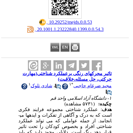
‎ 10.29252/mejds.0.0.53
‎ 20.1001.1.23222840.1399.0.0.54.3
تاثیر محرکهای رنگی برعملکرد شناختی(مهارت
حرکتی، حل مسئله،خلاقیت)
۱
۱
*
مجید ضرغام حاجبی
،
شادی تلوک
۱- دانشگاه آزاد اسلامی واحد قم
چکیده:
(۵۷۳۱ مشاهده)
هدف
: عملکرد شناختی مجموعه فرایند فکری
است که به درک و آگاهی از تفکرات و ایده­ها می­
انجامد. از جمله عواملی که می تواند عملکرد
شناختی افراد و بخصوص کودکان را تحت تاثیر
قرار دهد رنگ است. دلایلی وجود دارد که باید