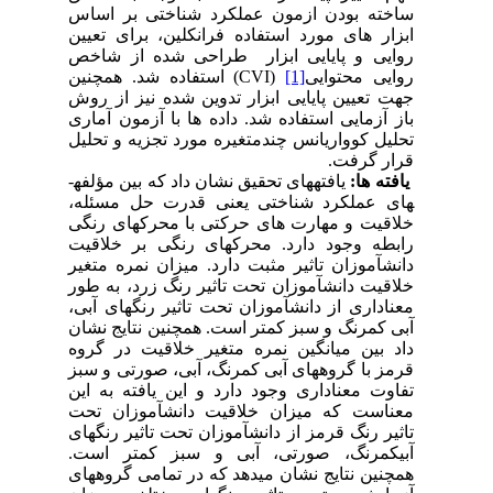
ساخته بودن ازمون عملکرد شناختی بر اساس
ابزار های مورد استفاده فرانکلین، برای تعیین
روایی و پایایی ابزار طراحی شده از شاخص
روایی محتوایی
[1]
(
CVI
) استفاده شد. همچنین
جهت تعیین پایایی ابزار تدوین شده نیز از روش
باز آزمایی استفاده شد. داده ها با آزمون آماری
تحلیل کوواریانس چندمتغیره مورد تجزیه و تحلیل
قرار گرفت.
یافته ها:
یافته­های تحقیق نشان داد که بین مؤلفه­
های عملکرد شناختی یعنی قدرت حل مسئله،
خلاقیت و مهارت های حرکتی با محرکهای رنگی
رابطه وجود دارد. محرک­های رنگی بر خلاقیت
دانش­آموزان تاثیر مثبت دارد. میزان نمره متغیر
خلاقیت دانش­آموزان تحت تاثیر رنگ زرد، به طور
معناداری از دانش­آموزان تحت تاثیر رنگ­های آبی،
آبی کمرنگ و سبز کمتر است. همچنین نتایج نشان
داد بین میانگین نمره متغیر خلاقیت در گروه
قرمز با گروه­های آبی کمرنگ، آبی، صورتی و سبز
تفاوت معناداری وجود دارد و این یافته به این
معناست که میزان خلاقیت دانش­آموزان تحت
تاثیر رنگ قرمز از دانش­آموزان تحت تاثیر رنگ­های
آبی­کمرنگ، صورتی، آبی و سبز کمتر است.
همچنین نتایج نشان می­دهد که در تمامی گروه­های