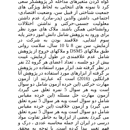
گواه کردن متغیرهای مداخله گر پژوهشگر سعی
کرد تا نمونه های انتخابی به لحاظ ویژگی های
جمعیت شناختی از قبیل سن، وضعیت اقتصادی-
اجتماعی، داشتن والدین (پدر-مادر)، عدم داشتن
معلولیت جسمی-حرکتی و نداشتن اختلالات
روانشناختی همگن باشند. ملاک های مورد نظر
برای ورود به پژوهش شامل دانش اموز دختر پایه
سوم ابتدایی، علاقمند بودن به شرکت در
آزمایش، سن بین 8 تا 10 سال، سلامت روانی
طبق ملاکهای
DSM5
و ملاکهای خروج از پژوهش
شامل عدم علاقمندی در طول آزمایش، غیبت
بیش از دو جلسه ، تعداد اعضای هر گروه 22 نفر
در نظر گرفته شد. ابزار مورد استفاده در پژوهش
بر گرفته از ابزارهای مورد استفاده در پژوهش آنا
فرانکلین (2016) است که عبارتند از: آزمون
مهارت حرکتی (این خرده آزمون شامل دو سوال
است وبه هر سوال 5 نمره تعلق می گیرد)،
آزمون مهارت حل مسئله (این خرده مقیاس
شامل دو سوال است وبه هر سوال 5 نمره تعلق
می گیرد) و آزمون خلاقیت (این خرده مقیاس
شامل دو سوال است وبه هر سوال 5 نمره تعلق
می گیرد). بعضی از ابزارها به خاطر تفاوت مواد
درسی در ایران از جمله محاسبه عددی ، درک و
فهم تغییر پیدا کرده است. با توجه به محقق