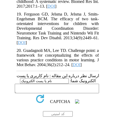
childhood: A systematic review. Biomed Res Int.
2017;2017:1–13. [
DOI
]
19. Ferguson GD, Jelsma D, Jelsma J, Smits-
Engelsman BCM. The efficacy of two task-
orientated interventions for children with
Developmental Coordination Disorder:
Neuromotor Task Training and Nintendo Wii Fit
Training. Res Dev Disabil. 2013;34(9):2449–61.
[
DOI
]
20. Guadagnoli MA, Lee TD. Challenge point: a
framework for conceptualizing the effects of
various practice conditions in motor learning. J
Mot Behav. 2004;36(2):212–24. [
DOI
]
ارسال نظر درباره این مقاله : نام کاربری یا پست
الکترونیک شما: