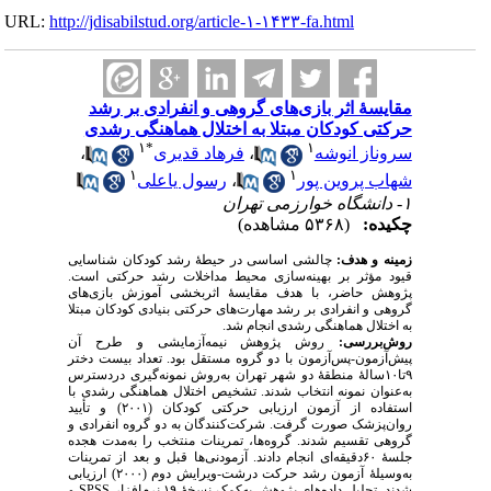
URL:
http://jdisabilstud.org/article-۱-۱۴۳۳-fa.html
مقایسهٔ اثر بازی‌های گروهی و انفرادی بر رشد
حرکتی کودکان مبتلا به اختلال هماهنگی رشدی
۱
*
۱
،
فرهاد قدیری
،
سروناز انوشه
۱
۱
رسول یاعلی
،
شهاب پروین پور
۱- دانشگاه خوارزمی تهران
چکیده:
(۵۳۶۸ مشاهده)
زمینه و هدف:
چالشی اساسی در حیطهٔ رشد کودکان شناسایی
قیود مؤثر بر بهینه‌سازی محیط مداخلات رشد حرکتی است.
پژوهش حاضر، با هدف مقایسۀ اثربخشی آموزش بازی‌های
گروهی و انفرادی بر رشد مهارت‌های حرکتی بنیادی کودکان مبتلا
به اختلال هماهنگی رشدی انجام شد.
روش‌بررسی:
روش پژوهش نیمه‌آزمایشی و طرح آن
پیش‌آزمون-پس‌آزمون با دو گروه مستقل بود. تعداد بیست دختر
۹تا۱۰سالهٔ منطقهٔ دو شهر تهران به‌روش نمونه‌گیری دردسترس
به‌‌عنوان نمونه انتخاب شدند. تشخیص اختلال هماهنگی رشدی با
استفاده از آزمون ارزیابی حرکتی کودکان (۲۰۰۱) و تأیید
روان‌پزشک صورت گرفت. شرکت‌کنندگان به دو گروه انفرادی و
گروهی تقسیم شدند. گروه‌ها، تمرینات منتخب را به‌مدت هجده
جلسهٔ ۶۰دقیقه‌ای انجام دادند. آزمودنی‌ها قبل و بعد از تمرینات
به‌وسیلهٔ آزمون رشد حرکت درشت-ویرایش دوم (۲۰۰۰) ارزیابی
و
SPSS
شدند. تحلیل داده‌های پژوهش به‌کمک نسخهٔ ۱۹ نرم‌افزار