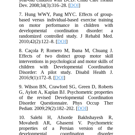
Dev. 2008;34(3):316–28. [
DOI
]
7. Hung WWY, Pang MYC. Effects of group-
based versus individual-based exercise training
on motor performance in children with
developmental coordination disorder: a
randomized controlled study. J Rehabil Med.
2010;42(2):122–8. [
DOI
]
8. Caçola P, Romero M, Ibana M, Chuang J.
Effects of two distinct group motor skill
interventions in psychological and motor skills of
children with Developmental Coordination
Disorder: A pilot study. Disabil Health J.
2016;9(1):172–8. [
DOI
]
9. Wilson BN, Crawford SG, Green D, Roberts
G, Aylott A, Kaplan BJ. Psychometric properties
of the revised Developmental Coordination
Disorder Questionnaire. Phys Occup Ther
Pediatr. 2009;29(2):182–202. [
DOI
]
10. Salehi H, Afsorde Bakhshayesh R,
Movahedi AR, Ghasemi V. Psychometric
properties of a Persian version of the
developmental coordination disorder