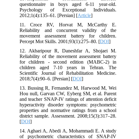
questionnaire in boys aged 6-11 year-old.
Psychology of Exceptional Individuals.
2012;1(4):135–61. [Persian] [
Article
]
11. Croce RV, Horvat M, McCarthy E.
Reliability and concurrent validity of the
movement assessment battery for children.
Percept Mot Skills. 2001;93(1):275–80. [
DOI
]
12. Akbaripour R, Daneshfar A, Shojaei M.
Reliability of the movement assessment battery
for children - second edition (MABC-2) in
children aged 7-10 years in Tehran. The
Scientific Journal of Rehabilitation Medicine.
2018;7(4):90–6. [Persian] [
DOI
]
13. Bussing R, Fernandez M, Harwood M, Wei
Hou null, Garvan CW, Eyberg SM, et al. Parent
and teacher SNAP-IV ratings of attention deficit
hyperactivity disorder symptoms: psychometric
properties and normative ratings from a school
district sample. Assessment. 2008;15(3):317–28.
[
DOI
]
14. Aghaei A, Abedi A, Mohammadi E. A study
of psychometric characteristics of SNAP-IV