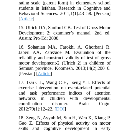
rating scale (parent form) in elementary school
students in Isfahan. Research in Cognitive and
Behavioral Sciences. 2011;1(1):43–58. [Persian]
[
Article
]
15. Ulrich DA, Sanford CB. Test of Gross Motor
Development 2: examiner’s manual. 2nd ed.
Austin: Pro-Ed; 2000.
16. Soltanian MA, Farokhi A, Ghorbani R,
Jaberi AA, Zarezade M. Evaluation of the
reliability and construct validity of test of gross
motor development-2 (Ulrich 2) in children of
Semnan province. Koomesh. 2013;14(2):200–6.
[Persian] [
Article
]
17. Tsai C-L, Wang C-H, Tseng Y-T. Effects of
exercise intervention on event-related potential
and task performance indices of attention
networks in children with developmental
coordination disorder. Brain Cogn.
2012;79(1):12–22. [
DOI
]
18. Zeng N, Ayyub M, Sun H, Wen X, Xiang P,
Gao Z. Effects of physical activity on motor
skills and cognitive development in early