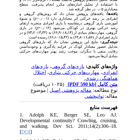
با استفاده از تحلیل اندازه‌های مکرر انجام پذیرفت. سطح
معناداری ۰٫۰۵ در نظر گرفته شد.
یافته‌ها:
یافته‌های پژوهش نشان داد که روش‌های گروهی و
) و شیوۀ
p
انفرادی بر رشد حرکتی اثر معنا‌داری دارد (۰٫۰۰۱>
آموزشی بازی گروهی درمقایسه با بازی انفرادی منجربه ارتقای
). در بازی
p
رشد حرکتی بهتری در کودکان می‌شود (۰٫۰۱۲=
گروهی، مهارت‌های بنیادی از (۸٫۱۴±۶۶٫۹۰) به (۳٫۳۲±۷۳٫۲۰) و در
بازی انفرادی از (۶٫۵۶±۶۴٫۸۰) به (۵٫۴۲±۶۶٫۱۰) رسیده است.
نتیجه‌گیری:
نتایج این پژوهش نشان داد که بازی‌های گروهی
به‌دلیل حضور معنادار کودک در فرایند یادگیری و وجودنداشتن
رقابت منفی با دیگران، موجب رشد بهتر مهارت‌های حرکتی
بنیادی آن‌ها می‌شود.
بازی‌های
،
بازی‌های گروهی
واژه‌های کلیدی:
اختلال
،
مهارت‌های حرکتی بنیادی
،
انفرادی
هماهنگی رشدی.
(۱۰۲۵ دریافت)
[PDF 590 kb]
متن کامل
نوع مطالعه:
مقاله پژوهشی اصیل
| موضوع
مقاله:
توانبخشی
فهرست منابع
1. Adolph KE, Berger SE, Leo AJ.
Developmental continuity? Crawling, cruising,
and walking. Dev Sci. 2011;14(2):306–18.
[
DOI
]