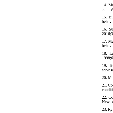
14. Ma
John W
15. Bi
behavi
16. Su
2016;3
17. Mu
behavi
18. La
1998;6
19. T
adoles
20. Me
21. Co
condit
22. Co
New se
23. Ry