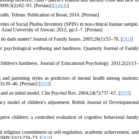
2009;3(2):82–93. [Persian] [
Article
]
ealth. Tehran: Publication of Besat; 2010. [Persian]
es of Social Phobia Inventory (SPIN) in non-clinical Iranian sample.
: Azad University of Ahwaz; 2012, pp:1–7. [Persian]
 do dads matter? Journal of Family Issues. 2005;26(1):55–78. [
DOI
]
s' psychological wellbeing and hardiness. Quarterly Journal of Family
children's hardiness. Journal of Educational Psychology. 2011;2(2):13–
d parenting styles as predictors of mental health among students:
.3):39–46. [Persian] [
DOI
]
and an initial model. Clin Psychol Rev. 2004;24(7):737–67. [
DOI
]
iency model of children's adjustment. British Journal of Developmental
ve children: a controlled evaluation of cognitive behavioral family
nd religious commitment on self-regulation, academic achievement, and
 2009;32(2):259–73. [
DOI
]