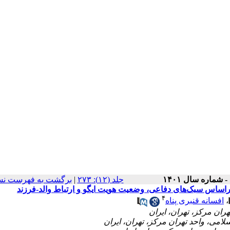
برگشت به فهرست نس
|
‫جلد (۱۲): ۲۷۳
راساس سبک‌های دفاعی، وضعیت هویت ایگو و ارتباط والد-فرزند
۴
افسانه قنبری پناه
،