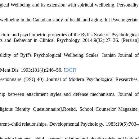
ical Wellbeing and its extension with spiritual wellbeing. Personality
llbeing in the Canadian study of health and aging. Int Psychogeriatr.
ture and psychometric properties of the Ryff's Scale of Psychological
s and Behavior in Clinical Psychology. 2014;9(32):27–36. [Persian]
ty of Ryff's Psychological Wellbeing Scales. Iranian Journal of
Ment Dis. 1993;181(4):246–56. [
DOI
]
Questionnaire (DSQ-40). Journal of Modern Psychological Researches.
ship between attachment styles and defense mechanisms. Journal of
igious Identity Questionnaire].Roshd, School Counselor Magazine.
rent–child relationships. Developmental Psychology. 1983;19(5):703–
hip between, child - parent's relation and identity crisis and lack of