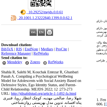
‎ 10.29252/mejds.0.0.61
‎ 20.1001.1.23222840.1399.0.0.62.1
ان دارای
تهران در سال تحصیلی ۹۷-۱۳۹۶ انجام شد. نمونۀ آماری، ۲۵۰ دانش‌آموز دارای
ان، ۱۹۹۳)، مقیاس بهزیستی
 والد-فرزند (فاین و همکاران، ۱۹۸۳) و سیاهۀ اضطراب اجتماعی (کانر و همکاران، ۲۰۰۰) را تکمیل کردند
).  والد
Download citation:
،
β
)
BibTeX
|
RIS
|
EndNote
|
Medlars
|
ProCite
|
)ن به‌طور
Reference Manager
|
RefWorks
). ندهٔ
Send citation to:
در طراحی
Mendeley
Zotero
RefWorks
Shahla R, Salehi M, Kouchak Entezar R, Ghanbari
Panah A. Compiling a Psychological Wellbeing
Model for Adolescents with Social Anxiety Based on
Defensive Styles, Ego Identity Status, and Parent-
Child Relationship. MEJDS 2022; 12 :273-273
URL:
http://jdisabilstud.org/article-1-1492-fa.html
شهلا رضا، صالحی مهدیه، کوچک انتظار رویا، قنبری
1. Fen
پناه افسانه. تدوین مدل بهزیستی روان‌شناختی
606. [