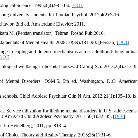
hological Science. 1995;4(4):99–104. [
DOI
]
ong university students. Int J Indian Psychol. 2017;4(2):5-16.
ehavior. 2nd ed. Amsterdam: Elsevier; 2011.
jkam M. (Persian translator). Tehran: Roshd Pub;2016.
undamentals of Mental Health. 2008;10(39):181–90. [Persian] [
DOI
]
e in coping and defense mechanisms across adulthood: longitudinal
DOI
]
logical wellbeing in hospital nurses. J Caring Sci. 2013;2(4):313–9.
l of Mental Disorders: DSM-5. 5th ed. Washington, D.C: American
in schools. Child Adolesc Psychiatr Clin N Am. 2012;21(1):105–18, ix.
Service utilization for lifetime mental disorders in U.S. adolescents:
 J Am Acad Child Adolesc Psychiatry. 2011;50(1):32–45. [
DOI
]
rlin Heidelberg; 2011, pp: 813–4.
al of Choice Theory and Reality Therapy. 2015;35(1):31–6.