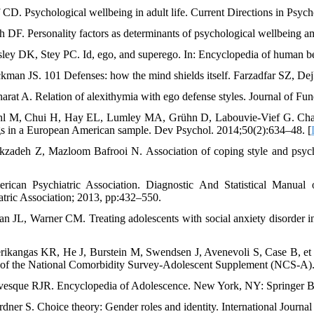
f CD. Psychological wellbeing in adult life. Current Directions in Psyc
ah DF. Personality factors as determinants of psychological wellbeing am
sley DK, Stey PC. Id, ego, and superego. In: Encyclopedia of human b
ckman JS. 101 Defenses: how the mind shields itself. Farzadfar SZ, De
harat A. Relation of alexithymia with ego defense styles. Journal of F
hl M, Chui H, Hay EL, Lumley MA, Grühn D, Labouvie-Vief G. Chang
gs in a European American sample. Dev Psychol. 2014;50(2):634–48. [
kzadeh Z, Mazloom Bafrooi N. Association of coping style and psycho
rican Psychiatric Association. Diagnostic And Statistical Manua
atric Association; 2013, pp:432–550.
an JL, Warner CM. Treating adolescents with social anxiety disorder 
rikangas KR, He J, Burstein M, Swendsen J, Avenevoli S, Case B, et al. 
s of the National Comorbidity Survey-Adolescent Supplement (NCS-A).
vesque RJR. Encyclopedia of Adolescence. New York, NY: Springer Be
rdner S. Choice theory: Gender roles and identity. International Journ