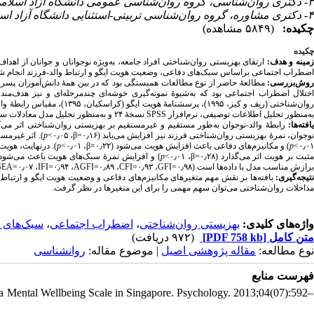
۳- دکتری روان‌شناسی، گروه روان‌شناسی عمومی دانشگاه آزاد اسلامی، واحد تهران مرکز، تهران، ایران
۴- دکتری مشاوره، گروه روان‌شناسی تربیتی-استثنایی دانشگاه آزاد اسلامی، واحد تهران مرکز، تهران، ایران
چکیده:
(۵۸۴۹ مشاهده)
چکیده
زمینه و هدف
ارتقای بهزیستی روان‌شناختی افراد جامعه، به‌ویژه نوجوانان و جوانان از اه
اضطراب اجتماعی براساس سبک‌های دفاعی، وضعیت هویت ایگو و ارتباط والد-فرزند انجام .
روش‌بررسی
مطالعهٔ حاضر از نوع
مطالعات همبستگی
ختلال اضطراب اجتماعی بود که به‌شیوۀ نمونه‌گیری خوشه‌ای چندمرحله‌ای و نیز هدف‌مند 
نسخۀ ۲۴ و به‌منظور تحلیل مدل معادلات ساختاری، نرم‌افزار
SPSS
به‌منظور تحلیل اطلاعات توصیفی، نرم‌افزار
یافته‌ها
رابطهٔ والد-نوجوان به‌طور مستقیم و غیرمستقیم بر بهزیستی روان‌شناختی اثر می‌گذارد>
اثر غیرمستقی=
p
، ۰٫۰۵>
β
نوجوان، نمرۀ بهزیستی روان‌شناختی فرزند نیز افزایش می‌یابد (۰٫۱۶
درنهایت، هویت، -=
p
، ۰٫۰۱>
β
) و مکانیزم‌های دفاعی باعث افزایش هویت می‌شود (۰٫۲۲=
p
۰٫۰۱
و افزایش نمرهٔ سبک‌های هویت باعث می‌شود بهز-=
p
، ۰٫۰۱>
β
مثبت بر هویت اثر می‌گذارد (۰٫۲۸
SEA
، ۰٫۰۷=
IFI
، ۰٫۹۴=
AGFI
، ۰٫۸۹=
CFI
، ۰٫۹۳=
GFI
برازش مناسب مدل با داده‌ها است (۰٫۹۸=
نتیجه‌گیری:
یافته‌ها بر نقش مهم متغیرهای مکانیزم‌های دفاعی و وضعیت هویت ایگو و ارتباط 
مداخلات روان‌شناختی می‌توان سهم مهمی را برای این متغیرها در نظر گرفت.
سبک‌های 
،
اضطراب اجتماعی
،
بهزیستی روان‌شناختی
واژه‌های کلیدی:
(۹۷۲ دریافت)
[PDF 758 kb]
متن کامل
نوع مطالعه:
مقاله پژوهشی اصیل
| موضوع مقاله:
روانشناسی
فهرست منابع
a Mental Wellbeing Scale in Singapore. Psychology. 2013;04(07):592–