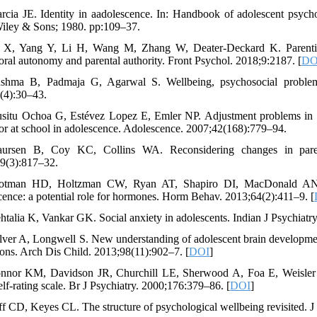
rcia JE. Identity in aadolescence. In: Handbook of adolescent psych
iley & Sons; 1980. pp:109–37.
 X, Yang Y, Li H, Wang M, Zhang W, Deater-Deckard K. Parenting s
oral autonomy and parental authority. Front Psychol. 2018;9:2187. [
DO
shma B, Padmaja G, Agarwal S. Wellbeing, psychosocial problems a
(4):30–43.
situ Ochoa G, Estévez Lopez E, Emler NP. Adjustment problems in the
or at school in adolescence. Adolescence. 2007;42(168):779–94.
ursen B, Coy KC, Collins WA. Reconsidering changes in parent-
9(3):817–32.
rotman HD, Holtzman CW, Ryan AT, Shapiro DI, MacDonald AN, G
cence: a potential role for hormones. Horm Behav. 2013;64(2):411–9. [
htalia K, Vankar GK. Social anxiety in adolescents. Indian J Psychiatr
lver A, Longwell S. New understanding of adolescent brain development
ions. Arch Dis Child. 2013;98(11):902–7. [
DOI
]
nnor KM, Davidson JR, Churchill LE, Sherwood A, Foa E, Weisler R
lf-rating scale. Br J Psychiatry. 2000;176:379–86. [
DOI
]
ff CD, Keyes CL. The structure of psychological wellbeing revisited. J