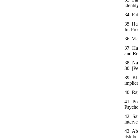
identit
34. Fat
35. Ha
In: Pr
36. Vi
37. Ha
and Re
38. Na
30. [Pe
39. Kh
implica
40. Ra
41. Pr
Psycho
42. Sa
interv
43. Ab
risk b