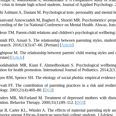
y crisis in female high school students. Journal of Applied Psychology. 
hi Ashtiani A, Dastani M. Psychological tests: personality and mental h
sanvand Amowzadeh M, Bagheri A, Shoeiri MR. Psychometrics' properti
oceeding of the 1st National Conference on Mental Health. Ahwaz, Iran
deon TM. Parent-child relations and children's psychological wellbeing:
midi PD, Ansari S. The relationship between parenting styles, student
search. 2016;13(3):47–66. [Persian] [
Article
]
ghipour M. The relationship between parents' child rearing styles and 
rsian] [
Article
]
odabakhsh MR, Kiani F, Ahmedbookani S. Psychological wellbeing an
tion for health promotion. International Journal of Pediatrics. 2014;2(3
pee RM, Spence SH. The etiology of social phobia: empirical evidence 
evatt FF. The contribution of parenting practices in a risk and resil
logy. 2003;21(4):469–80. [
DOI
]
nders MR, McFarland M. Treatment of depressed mothers with disrupti
ention. Behavior Therapy. 2000;31(1):89–112. [
DOI
]
ar B, Carter KL, Winsler A. The effects of maternal parenting style a
ehavior among African-American parochial college students. J Adolesc.