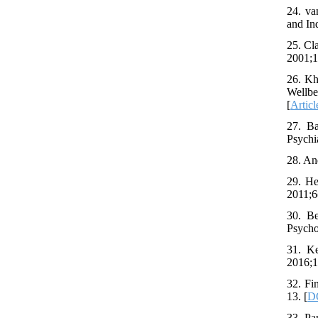
24. va
and In
25. Cl
2001;1
26. Kh
Wellbe
[
Articl
27. Ba
Psychi
28. An
29. He
2011;6
30. Be
Psycho
31. Ke
2016;1
32. Fi
13. [
D
33. Pa