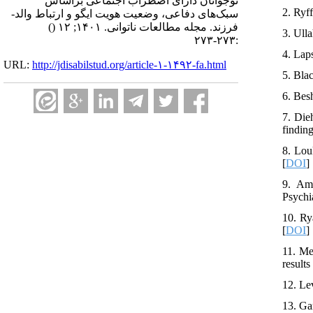
نوجوانان دارای اضطراب اجتماعی براساس
2. Ryf
سبک‌های دفاعی، وضعیت هویت ایگو و ارتباط والد-
()
فرزند. مجله مطالعات ناتوانی. ۱۴۰۱; ۱۲
3. Ull
:۲۷۳-۲۷۳
4. Lap
URL:
http://jdisabilstud.org/article-۱-۱۴۹۲-fa.html
5. Bla
6. Bes
7. Die
findin
8. Lou
[
DOI
]
9. Ame
Psychi
10. Ry
[
DOI
]
11. Me
result
12. Le
13. Ga