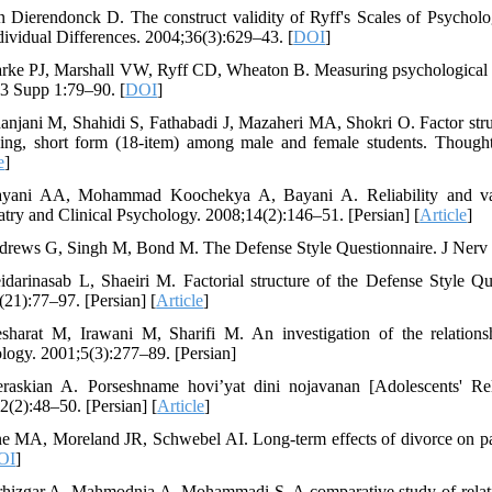
n Dierendonck D. The construct validity of Ryff's Scales of Psycholog
dividual Differences. 2004;36(3):629–43. [
DOI
]
arke PJ, Marshall VW, Ryff CD, Wheaton B. Measuring psychological we
3 Supp 1:79–90. [
DOI
]
anjani M, Shahidi S, Fathabadi J, Mazaheri MA, Shokri O. Factor struc
ing, short form (18-item) among male and female students. Thought
e
]
yani AA, Mohammad Koochekya A, Bayani A. Reliability and validi
atry and Clinical Psychology. 2008;14(2):146–51. [Persian] [
Article
]
drews G, Singh M, Bond M. The Defense Style Questionnaire. J Nerv 
idarinasab L, Shaeiri M. Factorial structure of the Defense Style 
(21):77–97. [Persian] [
Article
]
sharat M, Irawani M, Sharifi M. An investigation of the relation
logy. 2001;5(3):277–89. [Persian]
raskian A. Porseshname hovi’yat dini nojavanan [Adolescents' Rel
2(2):48–50. [Persian] [
Article
]
ne MA, Moreland JR, Schwebel AI. Long-term effects of divorce on pa
OI
]
rhizgar A, Mahmodnia A, Mohammadi S. A comparative study of relations