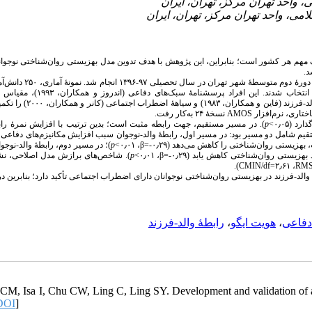
داف مهم هر کشور است؛ بنابراین، این پژوهش با هدف تدوین مدل بهزیستی روان‌شناختی نوجوان
شد
بود که در بین همهٔ دانش‌آموزان پسر دورۀ دوم متوسطهٔ شهر 
انتخاب شدند. این افراد پرسشنامهٔ
سبک‌های دفاعی (اندروز و همکار
روان‌شناختی (ریف و کیز، ۱۹۹۵)، پرسشنامهٔ هویت ایگو (کراسکیان، ۱۳۹۵)، مقیاس رابطهٔ.
نسخۀ ۲۴ به‌کار رفت.
AMOS
در مسیر مستقیم، جهت رابطه مثبت است؛ بدین ترتیب با افزایش نمرهٔ رابطۀ-
p
 (۰٫۰۵
. م شامل دو مسیر بود: در مسیر اول، رابطهٔ والد-نوجوان سبب افزایش مکانیزم‌های دفاعی (۰٫۲۴
؛ در مسیر دوم، رابطهٔ والد-نوجوا
p
، ۰٫۰۱>
β
). بهزیستی روان‌شناختی را کاهش می‌دهد (۰٫۲۹
شاخص‌های برازش مدل اصلاحی، نشان‌ده
p
، ۰٫۰۱>
β
) یستی روان‌شناختی کاهش یابد (۰٫۲۹
).
CMIN/df
، ۲٫۶۱=
RM
والد-فرزند در بهزیستی روان‌شناختی نوجوانان دارای اضطراب اجتماعی تأکید دارد؛ بنابرین 
رابطۀ والد-فرزند
،
هویت ایگو
،
دفاعی
 CM, Isa I, Chu CW, Ling C, Ling SY. Development and validation of 
DOI
]