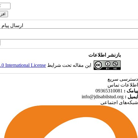
ارسال پیام 
بازنشر اطلاعات
این مقاله تحت شرایط
 International License
دسترسی سریع
اطلاعات تماس
پیامک :
09365310081
ایمیل :
info@jdisabilstud.org
شبکه‌های اجتماعی