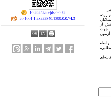
شد.
‎ 10.29252/mejds.0.0.72
 روده
‎ 20.1001.1.23222840.1399.0.0.74.3
ه­اند بودند. حجم نمونه پس از محاسبه و ریزش 79 نفر از مبتلایان
هش از
ای (فولکمن و لازاروس، 1980) استفاده شد. جهت
 آزمون
 رابطه
طلبی،
له‌ای