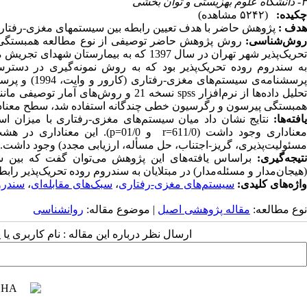
۳- دانشگاه علوم بهزیستی و توان بخشی
چکیده:
(۵۲۴۲ مشاهده)
هدف :
پژوهش حاضر با هدف تعیین رابطه بین سیستم­های مغزی-رفتاری سب
روش‌شناسی:
روش پژوهش حاضر توصیفی از نوع مطالعه همبستگی بود
به سندروم روده تحریک‌پذیر بود که به روش نمونه‌گیری در دس
حلیل داده‌‌ها از نرم‌افزار
spss
نسخه 21 و روش‌های آمار توصیفی 
همبستگی پیرسون و رگرسیون خطی چندگانه استفاده شد، سطح معناداری 01/0 در نظر گرفت
یافته‌ها:
نتایج نشان داد میان سیستم‌های مغزی-رفتاری با میزان استفا
عناداری وجود داشت (611/0
r=
و 01/0
p=
). این معنا‌داری در هش
مسئولیت‌پذیری، گریز-اجتناب، حل مسأله، ارزیابی مجدد) وجود داشت.
نتیجه‌گیری:
براساس یافته‌های این پژوهش می‌توان گفت که بین سیس
(هیجان‌مدار و مسئله‌مدار) در مبتلایان به سندروم روده تحریک‌پذیر رابط
واژه‌های کلیدی:
سیستم‌های مغزی-رفتاری
،
سبک‌های مقابله‌ای
،
سندروم
نوع مطالعه:
مقاله پژوهشی اصیل
| موضوع مقاله:
روانشناسی
ارسال نظر درباره این مقاله : نام کاربری ی