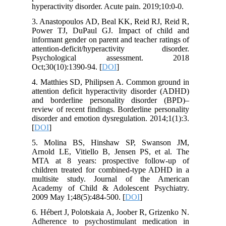
hyperactivity disorder. Acute pain. 2019;10:0-0.
3. Anastopoulos AD, Beal KK, Reid RJ, Reid R,
Power TJ, DuPaul GJ. Impact of child and
informant gender on parent and teacher ratings of
attention-deficit/hyperactivity disorder.
Psychological assessment. 2018
Oct;30(10):1390-94. [
DOI
]
4. Matthies SD, Philipsen A. Common ground in
attention deficit hyperactivity disorder (ADHD)
and borderline personality disorder (BPD)–
review of recent findings. Borderline personality
disorder and emotion dysregulation. 2014;1(1):3.
[
DOI
]
5. Molina BS, Hinshaw SP, Swanson JM,
Arnold LE, Vitiello B, Jensen PS, et al. The
MTA at 8 years: prospective follow-up of
children treated for combined-type ADHD in a
multisite study. Journal of the American
Academy of Child & Adolescent Psychiatry.
2009 May 1;48(5):484-500. [
DOI
]
6. Hébert J, Polotskaia A, Joober R, Grizenko N.
Adherence to psychostimulant medication in