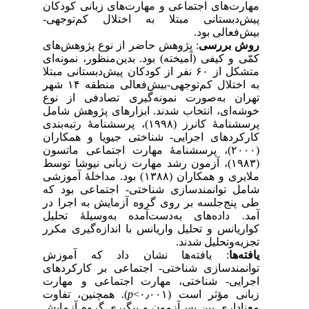
مهارت‌های اجتماعی و مهارت‌های زبانی کودکان
پیش‌دبستانی مبتلا به اختلال کم‌توجهی-
بیش‌فعالی بود.
روش بررسی
: پژوهش حاضر از نوع پژوهش‌های
کمّی و کیفی (آمیخته) بود. بدین‌منظور، نمونه‌ای
متشکل از ۶۰ نفر از کودکان پیش‌دبستانی مبتلا
به اختلال کم‌توجهی-بیش‌فعالی منطقه ۱۴ شهر
تهران به‌صورت نمونه‌گیری تصادفی از نوع
خوشه‌ای، انتخاب شدند. ابزارهای پژوهش شامل
پرسشنامهٔ کانرز (۱۹۹۸)، پرسشنامهٔ رتبه‌بندی
کارکردهای اجرایی- شناختی جیویا و همکاران
(۲۰۰۰)، پرسشنامهٔ مهارت اجتماعی ماتسون
(۱۹۸۳)، آزمون رشد مهارت زبانی نیوشا توسط
ملایری و همکاران (۱۳۸۸) بود. مداخلهٔ آموزشی
شامل توانمندسازی شناختی- اجتماعی بود که
طی پنج‌جلسه بر روی گروه آزمایش به اجرا در
آمد. داده‌های به‌دست‌آمده به‌وسیلهٔ تحلیل
کواریانس و تحلیل واریانس با اندازه‌گیری مکرر
تجزیه‌و‌تحلیل شدند.
یافته‌ها
: یافته‌ها نشان داد که آموزش
توانمندسازی شناختی- اجتماعی بر کارکردهای
اجرایی- شناختی، مهارت اجتماعی و مهارت
). همچنین، تفاوت
p
زبانی مؤثر است (۰٫۰۰۱>
معناداری بین پس‌آزمون و پیگیری گروه آزمایش