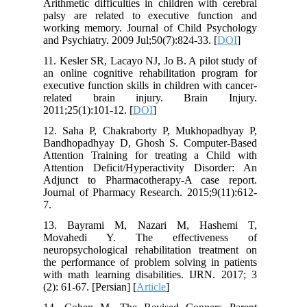
Arithmetic difficulties in children with cerebral
palsy are related to executive function and
working memory. Journal of Child Psychology
and Psychiatry. 2009 Jul;50(7):824-33. [
DOI
]
11. Kesler SR, Lacayo NJ, Jo B. A pilot study of
an online cognitive rehabilitation program for
executive function skills in children with cancer-
related brain injury. Brain Injury.
2011;25(1):101-12. [
DOI
]
12. Saha P, Chakraborty P, Mukhopadhyay P,
Bandhopadhyay D, Ghosh S. Computer-Based
Attention Training for treating a Child with
Attention Deficit/Hyperactivity Disorder: An
Adjunct to Pharmacotherapy-A case report.
Journal of Pharmacy Research. 2015;9(11):612-
7.
13. Bayrami M, Nazari M, Hashemi T,
Movahedi Y. The effectiveness of
neuropsychological rehabilitation treatment on
the performance of problem solving in patients
with math learning disabilities. IJRN. 2017; 3
(2): 61-67. [Persian] [
Article
]