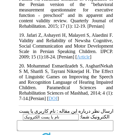
the Persian version of the "behavioral
measurement questionnaire for executive
function - preschool" and its apparent and
content validity review. Quarterly Journal of
Rehabilitation. 2015; 17 (1): 12-19. [Persian]
19. Jafari Z, Ashayeri H, Malayeri S, Alaedini F.
Validity and Reliability of Newsha Cognitive,
Social Communication and Motor Development
Scale in Persian Speaking Children. IJPCP.
2009; 15 (1):18-24. [Persian] [
Article
]
20. Mohammad Esmaeilzadeh S, AsghariNekah
S M, Sharifi S, Tayrani Niknejad H. The Effect
of Linguistic Games on Improving the Speech
and Recognition Language of Hearing Impaired
Children. Paramedical Sciences and
Rehabilitation Sciences of Mashhad, 2014; 4 (1):
7-14.[Persian] [
DOI
]
ارسال نظر درباره این مقاله : نام کاربری یا پست
الکترونیک شما: