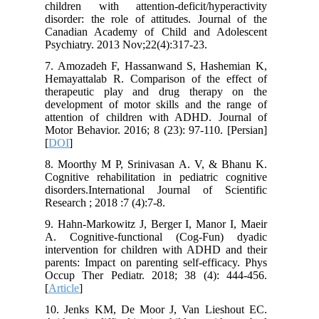
children with attention-deficit/hyperactivity
disorder: the role of attitudes. Journal of the
Canadian Academy of Child and Adolescent
Psychiatry. 2013 Nov;22(4):317-23.
7. Amozadeh F, Hassanwand S, Hashemian K,
Hemayattalab R. Comparison of the effect of
therapeutic play and drug therapy on the
development of motor skills and the range of
attention of children with ADHD. Journal of
Motor Behavior. 2016; 8 (23): 97-110. [Persian]
[
DOI
]
8. Moorthy M P, Srinivasan A. V, & Bhanu K.
Cognitive rehabilitation in pediatric cognitive
disorders.International Journal of Scientific
Research ; 2018 :7 (4):7-8.
9. Hahn-Markowitz J, Berger I, Manor I, Maeir
A. Cognitive-functional (Cog-Fun) dyadic
intervention for children with ADHD and their
parents: Impact on parenting self-efficacy. Phys
Occup Ther Pediatr. 2018; 38 (4): 444-456.
[
Article
]
10. Jenks KM, De Moor J, Van Lieshout EC.