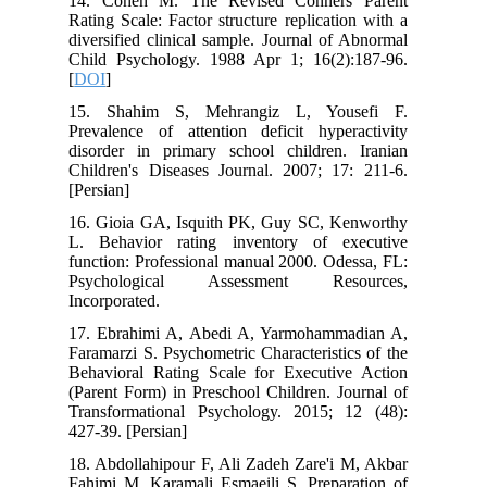
14. Cohen M. The Revised Conners Parent
Rating Scale: Factor structure replication with a
diversified clinical sample. Journal of Abnormal
Child Psychology. 1988 Apr 1; 16(2):187-96.
[
DOI
]
15. Shahim S, Mehrangiz L, Yousefi F.
Prevalence of attention deficit hyperactivity
disorder in primary school children. Iranian
Children's Diseases Journal. 2007; 17: 211-6.
[Persian]
16. Gioia GA, Isquith PK, Guy SC, Kenworthy
L. Behavior rating inventory of executive
function: Professional manual 2000. Odessa, FL:
Psychological Assessment Resources,
Incorporated.
17. Ebrahimi A, Abedi A, Yarmohammadian A,
Faramarzi S. Psychometric Characteristics of the
Behavioral Rating Scale for Executive Action
(Parent Form) in Preschool Children. Journal of
Transformational Psychology. 2015; 12 (48):
427-39. [Persian]
18. Abdollahipour F, Ali Zadeh Zare'i M, Akbar
Fahimi M, Karamali Esmaeili S. Preparation of