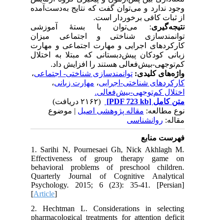
وجود ندارد و می‌توان گفت که نتایج به‌دست‌آمده
از ثبات کافی برخوردار است.
نتیجه‌گیری
: می‌توان با بستهٔ آموزشی
توانمندسازی شناختی و اجتماعی میزان
کارکردهای اجرایی و مهارت اجتماعی و مهارت
زبانی کودکان پیش‌دبستانی که مبتلا به اختلال
کم‌توجهی-بیش‌فعالی هستند را افزایش داد.
،
توانمندسازی شناختی- اجتماعی
واژه‌های کلیدی:
،
مهارت زبانی
،
کارکردهای شناختی-اجرایی
اختلال کم‌توجهی-بیش‌فعالی.
(۲۱۶۲ دریافت)
[PDF 723 kb]
متن کامل
نوع مطالعه:
مقاله پژوهشی اصیل
| موضوع
مقاله:
روانشناسی
فهرست منابع
1. Sarihi N, Pournesaei Gh, Nick Akhlagh M.
Effectiveness of group therapy game on
behavioral problems of preschool children.
Quarterly Journal of Cognitive Analytical
Psychology. 2015; 6 (23): 35-41. [Persian]
[
Article
]
2. Hechtman L. Considerations in selecting
pharmacological treatments for attention deficit