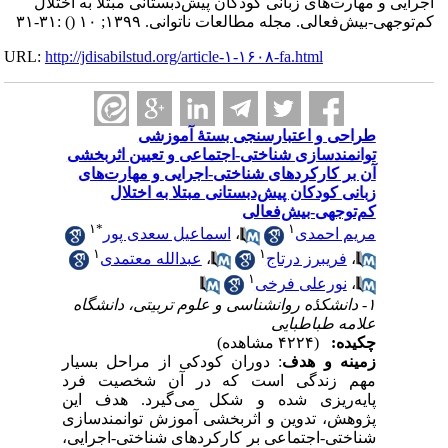
اجرایی و مهارت‌های زبانی کودکان پیش‌دبستانی مبتلا به اختلال
:۳۱-۳۱
()
کم‌توجهی‌-بیش‌فعالی. مجله مطالعات ناتوانی. ۱۳۹۹; ۱۰
URL:
http://jdisabilstud.org/article-۱-۱۶۰۸-fa.html
طراحی و اعتبارسنجی بستهٔ آموزشی
توانمندسازی شناختی-‌اجتماعی و تعیین اثربخشی
آن بر کارکردهای شناختی‌-اجرایی و مهارت‌های
زبانی کودکان پیش‌دبستانی مبتلا به اختلال
کم‌توجهی‌-بیش‌فعالی
۱
*
۱
اسماعیل سعدی پور
،
مریم احمدی
۱
۱
عبدالله معتمدی
،
فریبرز درتاج
،
۱
نورعلی فرخی
،
۱- دانشکدٔه روانشناسی و علوم تربیتی، دانشگاه
علامه طباطبایی
چکیده:
(۴۲۲۴ مشاهده)
زمینه و هدف
: دوران کودکی از مراحل بسیار
مهم زندگی است که در آن شخصیت فرد
پایه‌ریزی شده و شکل می‌گیرد. هدف این
پژوهش، تدوین و اثربخشی آموزش توانمندسازی
شناختی-اجتماعی بر کارکردهای شناختی-اجرایی،