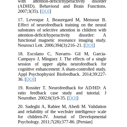
with attention-deficit/hyperactivity disorder
(ADHD). Behavioral and Brain Functions.
2007;3(35). [
DOI
]
17. Levesque J, Beauregard M, Mensour B.
Effect of neurofeedback training on the neural
substrates of selective attention in children with
attention-deficit/hyperactivity disorder: A
functional magnetic resonance imaging study.
Neurosci Lett. 2006;394(3):216–21. [
DOI
]
18. Escolano C, Navarro- Gil M, Garcia-
Campayo J, Minguez J. The effects of a single
session of upper alpha neurofeedback for
cognitive enhancement: A sham-controlled study.
Appl Psychophysiol Biofeedback. 2014;39:227-
36. [
DOI
]
19. Rossiter T. Neurofeedback for AD/HD: A
ratio feedback case study and tutorial. J
Neurother. 2002;6(3):9-35. [
DOI
]
20. Sadeghi A, Rabiee M, Abedi M. Validation
and reliability of the wechsler intelligence scale
for children-IV. Journal of Developmental
Psychology. 2011;7(28):377-86. [Persian]