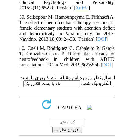
Clinical Psychology and Personality.
2015;2(11):85-98. [Persian] [
Article
]
39. Seilsepour M, Hamounpeyma E, Pirkhaefi A.
The effect of neurofeedback therapy sessions on
female elementary students with attention deficit
and hyperactivity in Varamin city, in 2013.
Navidno. 2013;18(60):24-33. [Persian] [
DOI
]
40. Cueli M, Rodríguez C, Cabaleiro P, García
T, González-Castro P. Differential efficacy of
neurofeedback in children with ADHD
presentations. J Clin Med. 2019;8(2):204. [
DOI
]
ارسال نظر درباره این مقاله : نام کاربری یا پست
الکترونیک شما: