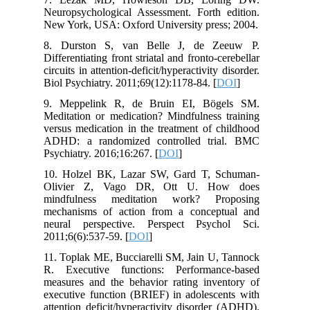
Neuropsychological Assessment. Forth edition.
New York, USA: Oxford University press; 2004.
8. Durston S, van Belle J, de Zeeuw P.
Differentiating front striatal and fronto-cerebellar
circuits in attention-deficit/hyperactivity disorder.
Biol Psychiatry. 2011;69(12):1178-84. [
DOI
]
9. Meppelink R, de Bruin EI, Bögels SM.
Meditation or medication? Mindfulness training
versus medication in the treatment of childhood
ADHD: a randomized controlled trial. BMC
Psychiatry. 2016;16:267. [
DOI
]
10. Holzel BK, Lazar SW, Gard T, Schuman-
Olivier Z, Vago DR, Ott U. How does
mindfulness meditation work? Proposing
mechanisms of action from a conceptual and
neural perspective. Perspect Psychol Sci.
2011;6(6):537-59. [
DOI
]
11. Toplak ME, Bucciarelli SM, Jain U, Tannock
R. Executive functions: Performance-based
measures and the behavior rating inventory of
executive function (BRIEF) in adolescents with
attention deficit/hyperactivity disorder (ADHD).