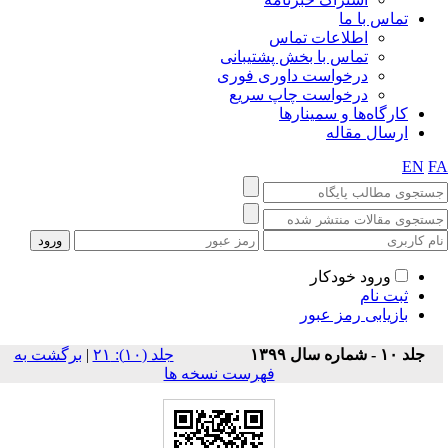
تماس با ما
اطلاعات تماس
تماس با بخش پشتیبانی
درخواست داوری فوری
درخواست چاپ سریع
کارگاه‌ها و سمینارها
ارسال مقاله
EN
F
ورود خودکار
ثبت نام
بازیابی رمز عبور
برگشت به
|
‫جلد (۱۰): ۲۱
جلد ۱۰ - شماره سال ۱۳۹۹
فهرست نسخه ها