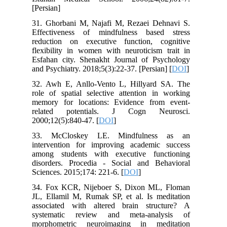
[Persian]
31. Ghorbani M, Najafi M, Rezaei Dehnavi S.
Effectiveness of mindfulness based stress
reduction on executive function, cognitive
flexibility in women with neuroticism trait in
Esfahan city. Shenakht Journal of Psychology
and Psychiatry. 2018;5(3):22-37. [Persian] [
DOI
]
32. Awh E, Anllo-Vento L, Hillyard SA. The
role of spatial selective attention in working
memory for locations: Evidence from event-
related potentials. J Cogn Neurosci.
2000;12(5):840-47. [
DOI
]
33. McCloskey LE. Mindfulness as an
intervention for improving academic success
among students with executive functioning
disorders. Procedia - Social and Behavioral
Sciences. 2015;174: 221-6. [
DOI
]
34. Fox KCR, Nijeboer S, Dixon ML, Floman
JL, Ellamil M, Rumak SP, et al. Is meditation
associated with altered brain structure? A
systematic review and meta-analysis of
morphometric neuroimaging in meditation