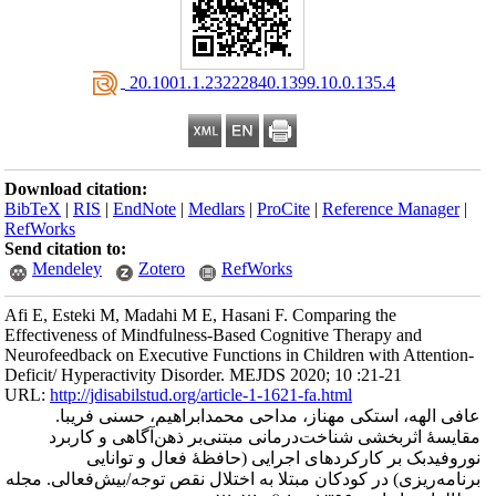
‎ 20.1001.1.23222840.1399.10.0.135.4
Download citation:
BibTeX
|
RIS
|
EndNote
|
Medlars
|
ProCite
|
Reference Manager
|
RefWorks
Send citation to:
Mendeley
Zotero
RefWorks
Afi E, Esteki M, Madahi M E, Hasani F. Comparing the
Effectiveness of Mindfulness-Based Cognitive Therapy and
Neurofeedback on Executive Functions in Children with Attention-
Deficit/ Hyperactivity Disorder. MEJDS 2020; 10 :21-21
URL:
http://jdisabilstud.org/article-1-1621-fa.html
عافی الهه، استکی مهناز، مداحی محمدابراهیم، حسنی فریبا.
مقایسهٔ اثربخشی شناخت‌‌درمانی مبتنی‌بر ذهن‌آگاهی و کاربرد
نوروفیدبک بر کارکردهای اجرایی (حافظهٔ فعال و توانایی
برنامه‌ریزی) در کودکان مبتلا به اختلال نقص توجه/بیش‌فعالی. مجله