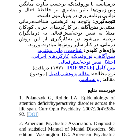
درمقایسه با نوروفیدبک، برحسب تفاوت میانگین
پس‌آزمون‌ها تأثیر بیشتری بر حافظهٔ فعال و
توانایی برنامه‌ریزی در پس‌آزمون داشت.
نتیجه‌گیری
: باتوجه به اثربخشی شناخت‌درمانی
مبتنی‌بر ذهن‌آگاهی بر کارکردهای اجرایی کودکان
مبتلا به نقص‌ توجه/بیش‌فعالی به درمانگران
توصیه می‌شود در به‌کارگیری از این روش
درمانی، در کنار سایر روش‌ها مبادرت ورزند.
واژه‌های کلیدی:
شناخت‌درمانی مبتنی‌بر
،
کارکرد‌های اجرایی
،
نوروفیدبک
،
ذهن‌آگاهی
اختلال نقص توجه/بیش‌فعالی.
(۱۱۷۳ دریافت)
[PDF 557 kb]
متن کامل
نوع مطالعه:
مقاله پژوهشی اصیل
| موضوع
مقاله:
روانشناسی
فهرست منابع
1. Polanczyk G, Rohde LA. Epidemiology of
attention deficit/hyperactivity disorder across the
life span. Curr Opin Psychiatry. 2007;20(4):386-
92. [
DOI
]
2. American Psychiatric Association. Diagnostic
and statistical Manual of Mental Disorders. 5th
edition. Washington DC: American Psychiatric