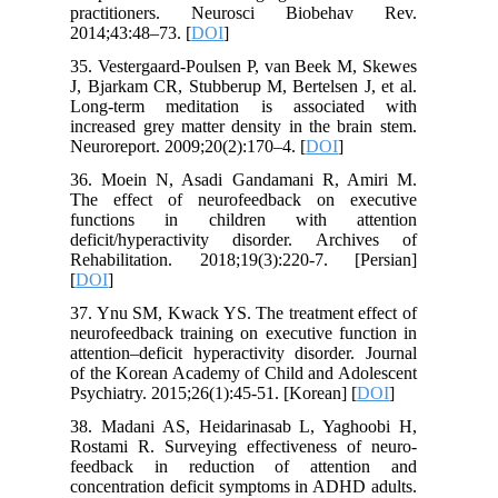
practitioners. Neurosci Biobehav Rev.
2014;43:48–73. [
DOI
]
35. Vestergaard-Poulsen P, van Beek M, Skewes
J, Bjarkam CR, Stubberup M, Bertelsen J, et al.
Long-term meditation is associated with
increased grey matter density in the brain stem.
Neuroreport. 2009;20(2):170–4. [
DOI
]
36. Moein N, Asadi Gandamani R, Amiri M.
The effect of neurofeedback on executive
functions in children with attention
deficit/hyperactivity disorder. Archives of
Rehabilitation. 2018;19(3):220-7. [Persian]
[
DOI
]
37. Ynu SM, Kwack YS. The treatment effect of
neurofeedback training on executive function in
attention–deficit hyperactivity disorder. Journal
of the Korean Academy of Child and Adolescent
Psychiatry. 2015;26(1):45-51. [Korean] [
DOI
]
38. Madani AS, Heidarinasab L, Yaghoobi H,
Rostami R. Surveying effectiveness of neuro-
feedback in reduction of attention and
concentration deficit symptoms in ADHD adults.