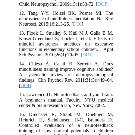
Child Neuropsychol. 2009;15(1):53-72. [
DOI
]
12. Tang Y-Y, Hölzel BK, Posner MI. The
neuroscience of mindfulness meditation. Nat Rev
Neurosci. 2015;16:213-25. [
DOI
]
13. Flook L, Smalley S, Kitil M J, Galla B M,
Kaiser-Greenland S, Locke J, et al. Effects of
mindful awareness practices on executive
functions in elementary school children. J Appl
Sch Psychol. 2010;26(1):70-95. [
DOI
]
14. Chiesa A, Calati R, Serretti A. Does
mindfulness training improve cognitive abilities?
A systematic review of neuropsychological
findings. Clin Psychol Rev. 2011;31(3):449–64.
[
DOI
]
15. Lawrence JT. Neurofeedback and your brain:
A beginner’s manual. Faculty, NYU medical
center & brain research lab, New York; 2002.
16. Drechsler R, Straub M, Doehnert M,
Heinrich H, Steinhausen H-C, Brandeis D.
Controlled evaluation of a neurofeedback
training of slow cortical potentials in children