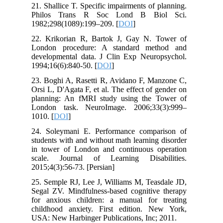
21. Shallice T. Specific impairments of planning.
Philos Trans R Soc Lond B Biol Sci.
1982;298(1089):199–209. [
DOI
]
22. Krikorian R, Bartok J, Gay N. Tower of
London procedure: A standard method and
developmental data. J Clin Exp Neuropsychol.
1994;16(6):840-50. [
DOI
]
23. Boghi A, Rasetti R, Avidano F, Manzone C,
Orsi L, D'Agata F, et al. The effect of gender on
planning: An fMRI study using the Tower of
London task. NeuroImage. 2006;33(3):999–
1010. [
DOI
]
24. Soleymani E. Performance comparison of
students with and without math learning disorder
in tower of London and continuous operation
scale. Journal of Learning Disabilities.
2015;4(3):56-73. [Persian]
25. Semple RJ, Lee J, Williams M, Teasdale JD,
Segal ZV. Mindfulness-based cognitive therapy
for anxious children: a manual for treating
childhood anxiety. First edition. New York,
USA: New Harbinger Publications, Inc; 2011.