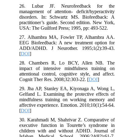
26. Lubar JF. Neurofeedback for the
management of attention- deficit/hyperactivity
disorders. In: Schwartz MS. Biofeedback: A
practitioner’s guide. Second edition. New York,
USA: The Guilford Press; 1995, pp: 493-522.
27. Alhambra MA, Fowler TP, Alhambra AA.
EEG Biofeedback: A new treatment option for
ADD/ADHD. J Neurother. 1995;1(2):39-43.
[
DOI
]
28. Chambers R, Lo BCY, Allen NB. The
impact of intensive mindfulness training on
attentional control, cognitive style, and affect.
Cognit Ther Res. 2008;32:303-22. [
DOI
]
29. Jha AP, Stanley EA, Kiyonaga A, Wong L,
Gelfand L. Examining the protective effects of
mindfulness training on working memory and
affective experience. Emotion. 2010;10(1):54-64.
[
DOI
]
30. Karahmadi M, Shahrivar Z. Comparative of
executive function in Tourette’s syndrome in
children with and without ADHD. Journal of
Isfahan Medical School. 2006;24(82):61-7.