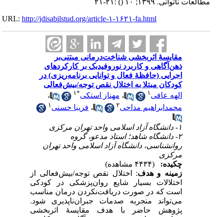
:۲۱-۲۱
()
مطالعات ناتوانی. ۱۳۹۹; ۱۰
URL:
http://jdisabilstud.org/article-۱-۱۶۲۱-fa.html
مقایسهٔ اثربخشی شناخت‌‌درمانی مبتنی‌بر
ذهن‌آگاهی و کاربرد نوروفیدبک بر کارکردهای
اجرایی (حافظهٔ فعال و توانایی برنامه‌ریزی) در
کودکان مبتلا به اختلال نقص توجه/بیش‌فعالی
۱
*
۱
،
مهناز استکی
،
الهه عافی
۱
۲
فریبا حسنی
،
محمدابراهیم مداحی
۱- دانشگاه آزاد اسلامی واحد تهران مرکزی
۲- دانشگاه شاهد؛ استاد مدعو، گروه
روانشناسی، دانشگاه آزاد اسلامی واحد تهران
مرکزی
چکیده:
(۴۴۳۴ مشاهده)
زمینه و هدف
: اختلال نقص ‌توجه/بیش‌فعالی از
اختلالات بسیار شایع‌ روان‌پزشکی در کودکی
است که در صورت دریافت‌نکردن درمان مناسب
می‌تواند منجربه صدمات جبران‌ناپذیری شود.
پژوهش حاضر با هدف مقایسهٔ اثربخشی