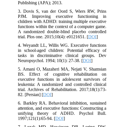
Publishing (APA); 2013.
3. Dovis S, van der Oord S, Wiers RW, Prins
PJM. Improving executive functioning in
children with ADHD: training multiple executive
functions within the context of a computer game.
A randomized double-blind placebo controlled
trial. Plos one. 2015;10(4): e0121651. [
DOI
]
4. Weyandt LL, Willis WG. Executive functions
in school-aged children: Potential efficacy of
tasks in discriminative clinical groups. Dev
Neuropsychol. 1994; 10(1): 27-38. [
DOI
]
5. Amani O, Mazaheri MA, Nejati V, Shamsian
BS. Effect of cognitive rehabilitation on
executive functions in adolescent survivors of
leukemia: A randomized and controlled clinical
trial. Archives of Rehabilitation. 2017;18(1):73-
82. [Persian] [
DOI
]
6. Barkley RA. Behavioral inhibition, sustained
attention, and executive functions: Constructing a
unifying theory of ADHD. Psychol Bull.
1997;121(1):65-94. [
DOI
]
7. Lezak MD, Howieson DB, Loring DW.