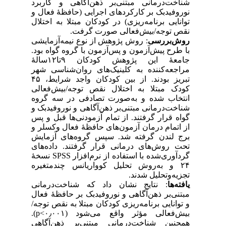
شناخت‌درمانی مبتنی‌بر ذهن‌آگاهی و کاربرد
نوروفیدبک بر کارکردهای اجرایی (حافظهٔ فعال و
توانایی برنامه‌ریزی) در کودکان مبتلا به اختلال
نقص توجه/بیش‌فعالی صورت گرفت.
روش‌بررسی
: روش پژوهش از نوع نیمه‌‌آزمایشی
با طرح پیش‌آزمون و پس‌آزمون با گروه گواه بود.
جامعهٔ این پژوهش کودکان ۹تا۱۲سالهٔ
مراجعه‌‌کننده به کلینیک‌های روان‌شناسی شهر
تبریز بودند. از بین کودکان واجد شرایط، ۴۵
کودک مبتلا به اختلال نقص‌ توجه/بیش‌فعالی
انتخاب شده و به‌صورت تصادفی در سه گروه
شناخت‌درمانی مبتنی‌بر ذهن‌آگاهی و نوروفیدبک و
گواه قرار گرفتند. از تمام آزمودنی‌ها قبل و پس
از اتمام درمان آزمون‌های حافظهٔ فعال وکسلر و
برج لندن گرفته شد. سپس گروه‌های آزمایش
تحت روش‌های درمانی قرار گرفتند. داده‌های
گرد‌آوری‌شده با استفاده از نرم‌افزار SPSS نسخهٔ
۲۴ و به‌روش تحلیل کوواریانس چندمتغیره
تجزیه‌وتحلیل شدند.
یافته‌ها
: نتایج نشان داد که شناخت‌درمانی
مبتنی‌بر ذهن‌‌آگاهی و نوروفیدبک بر حافظهٔ فعال
و توانایی برنامه‌ریزی کودکان مبتلا به نقص ‌توجه/
بیش‌فعالی مؤثر واقع می‌شود (۰٫۰۰۱>p).
همچنین شناخت‌درمانی مبتنی‌بر ذهن‌‌آگاهی