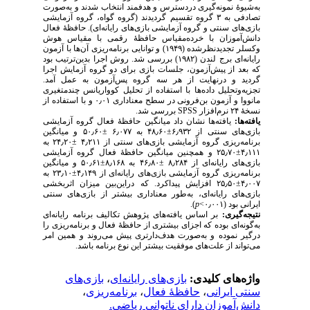
به‌شیوهٔ نمونه‌گیری دردسترس و هدفمند انتخاب شدند و به‌صورت
تصادفی به ۳ گروه تقسیم گردیدند (گروه گواه، گروه آزمایشی
بازی‌های سنتی و گروه آزمایشی بازی‌های رایانه‌ای). حافظهٔ فعال
دانش‌آموزان با خرده‌مقیاس حافظهٔ رقمی با مقیاس هوش
وکسلر تجدیدنظر‌شده (۱۹۴۹) و توانایی برنامه‌ریزی آن‌ها با آزمون
رایانه‌ای برج لندن (۱۹۸۲) بررسی شد. روش اجرا بدین‌ترتیب بود
که بعد از پیش‌آزمون، جلسات بازی برای دو گروه‌ آزمایش اجرا
گردید و درنهایت از هر سه گروه پس‌آزمون به عمل آمد.
تجزیه‌وتحلیل داده‌ها با استفاده از تحلیل کوواریانس چند‌متغیری
مانووا و آزمون بن‌فرونی در سطح معناداری ۰٫۰۱ و با استفاده از
نسخهٔ ۲۴ نرم‌افزار
SPSS
بررسی شد.
یافته‌ها:
یافته‌ها نشان داد میانگین حافظهٔ فعال گروه آزمایشی
بازی‌های سنتی از ۶٫۹۳۲±۴۸٫۶۰ به ۶٫۰۷۷ ±۵۰٫۶۰ و میانگین
برنامه‌ریزی گروه آزمایشی بازی‌های سنتی از
۴٫۲۱۱
±
۲۴٫۲۰ به
۴٫۱۱۱±۲۵٫۷۰ و همچنین میانگین حافظهٔ فعال گروه آزمایشی
بازی‌های رایانه‌ای از ۸٫۲۸۴ ±۴۶٫۸۰ به ۸٫۱۶۸±۵۰٫۶۱ و میانگین
برنامه‌ریزی گروه آزمایشی بازی‌های رایانه‌ای از ۴٫۱۴۹±۲۳٫۱۰ به
۴٫۰۰۷±۲۵٫۵۰ افزایش پیداکرد. که دراین‌بین میزان اثربخشی
بازی‌های رایانه‌ای، به‌طور معناداری بیشتر از بازی‌های سنتی
ایرانی بود (۰٫۰۰۱>
p
).
نتیجه‌گیری:
بر اساس یافته‌های پژوهش تکالیف برنامه رایانه‌ای
به‌گونه‌ای بوده که اجزای بیشتری از حافظهٔ فعال و برنامه‌ریزی را
درگیر نموده و به‌صورت هدف‌دارتری پیش می‌روند و همین امر
می‌تواند از علت‌های موفقیت بیشتر این نوع برنامه باشد.
واژه‌های کلیدی:
بازی‌های رایانه‌ای
،
بازی‌های
سنتی ایرانی
،
حافظهٔ فعال
،
برنامه‌ریزی
،
دانش‌آموزان دارای ناتوانی ریاضی.