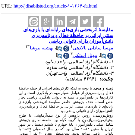
URL:
http://jdisabilstud.org/article-۱-۱۶۶۴-fa.html
مقایسهٔ اثربخشی بازی‌های رایانه‌ای با بازی‌های
سنتی ایرانی بر حافظهٔ فعال و برنامه‌ریزی
دانش‌آموزان دارای ناتوانی ریاضی
۲
*
۱
مهسا ساداتی بالادهی
،
بهشته نیوشا
۳
،
مهناز استکی
۱- دانشگاه آزاد اسلامی، واحد ساوه
۲- دانشگاه آزاد اسلامی واحد ساوه
۳- دانشگاه آزاد اسلامی واحد تهران
چکیده:
(۴۶۹۴ مشاهده)
زمینه و هدف:
با توجه به اینکه کارکردهای اجرایی از جمله حافظهٔ
فعال و برنامه‌ریزی از عوامل بسیار مهم در یادگیری است و این
کارکردها در دانش‌آموزان مبتلا به ناتوانی یادگیری ریاضی دچار
نقص است، هدف پژوهش حاضر مقایسهٔ اثربخشی بازی‌های
رایانه‌ای با بازی‌های سنتی ایرانی بر حافظهٔ فعال و برنامه‌ریزی
دانش‌آموزان دارای ناتوانی ریاضی بود.
روش‌بررسی:
روش پژوهش از نوع نیمه‌آزمایشی با طرح
پیش‌آزمون-پس‌آزمون با گروه گواه بود. جامعهٔ آماری پژوهش
شامل تمامی دانش‌آموزان پایهٔ چهارم تا ششم دبستان در شهر
تهران با سنین ۱۲-۱۰ سال بود که در سال تحصیلی ۹۷-۹۶ با
ناتوانی ریاضی مواجه بودند. بدین‌منظور تعداد ۳۰ نفر آزمودنی