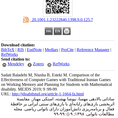
‎ 20.1001.1.23222840.1398.9.0.125.7
Download citation:
BibTeX
|
RIS
|
EndNote
|
Medlars
|
ProCite
|
Reference Manager
|
RefWorks
Send citation to:
Mendeley
Zotero
RefWorks
Sadati Baladehi M, Niusha B, Esteki M. Comparison of the
Effectiveness of Computer Games with Traditional Iranian Games
on Working Memory and Planning for Students with Mathematical
disability. MEJDS 2019; 9 :99-99
URL:
http://jdisabilstud.org/article-1-1664-fa.html
ساداتی بالادهی مهسا، نیوشا بهشته، استکی مهناز. مقایسهٔ
اثربخشی بازی‌های رایانه‌ای با بازی‌های سنتی ایرانی بر حافظهٔ
فعال و برنامه‌ریزی دانش‌آموزان دارای ناتوانی ریاضی. مجله
مطالعات ناتوانی. ۱۳۹۸; ۹
()
:۹۹-۹۹