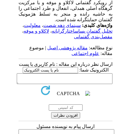
از رویکرد گفتمانی لاکلاو و موفه و با مرکزیت
گره­گاه اصلی همدلی، انفعال و طرد اجتماعی را
به حاشیه رانده و منجر به تسلط هژمونیک
گفتمان حمایت­گرانه شده است.
واژه‌های کلیدی:
سینمای دهه شصت
،
معلولیت
،
تحلیل گفتمان پساساختارگرایانه
،
لاکلاو و موفه
،
مفصل‌بندی گفتمانی
نوع مطالعه:
مقاله پژوهشی اصیل
| موضوع
مقاله:
علوم اجتماعی
ارسال نظر درباره این مقاله : نام کاربری یا پست
الکترونیک شما:
ارسال پیام به نویسنده مسئول