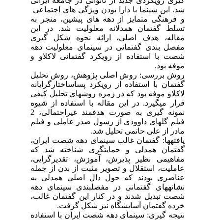
گیری رویکردی جدید از ناتوانی در جامعه ایرانی
شد. این سینما با دارا بودن ویژگی های اجتماعی
و فرهنگی متمایز از دهه های پیشین، منجر به
تسلط گفتمان همدلانه معلولیت شد. در این
مقاله، هدف اصلی، ارائه نحوه شکل گیری
مفصل بندی گفتمانی در سینمای معلولیت دهه
شصت با استفاده از رویکرد گفتمانی لاکلاو و
موفه بود.
روش بررسی: روش اصلی پژوهش، روش تحلیل
گفتمان با استفاده از رویکرد پساساختارگرایانه
لاکلاو موفه بود که در زمره روش­های تحلیل کیفی
قرار می­گیرد. در این مقاله با استفاده از شیوه
نمونه گیری به صورت هدفمند غیراحتمالی، 2
فیلم گل­های داوودی از رسول صدر عاملی و فیلم
مادر از علی حاتمی تحلیل شد.
یافته­ها: گفتمان غالب سینمای دهه شصت ایران،
گفتمان همدلی و حمایت­گری شناخته شد که
مفاهیمی نظیر پذیرش، آموزش، تقدیرگرایی،
عاملیت، استقلال و تصویر مثبت از بدن از جمله
عناصری بودند که حول دال اصلی همدلی به
نشانه­های گفتمانی در مفصل­بندی سینمای دهه
شصت تبدیل شدند و در کنار این گفتمان غالب،
خرده گفتمان آسایشگاه نیز شکل گرفت.
نتیجه گیری: سینمای دهه شصت ایران با استفاده