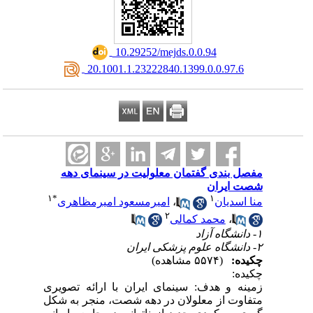
‎ 10.29252/mejds.0.0.94
‎ 20.1001.1.23222840.1399.0.0.97.6
مفصل بندی گفتمان معلولیت در سینمای دهه
شصت ایران
۱
*
۱
منا اسدیان
،
امیرمسعود امیرمظاهری
۲
،
محمد کمالی
۱- دانشگاه آزاد
۲- دانشگاه علوم پزشکی ایران
چکیده:
(۵۵۷۴ مشاهده)
چکیده:
زمینه و هدف: سینمای ایران با ارائه تصویری
متفاوت از معلولان در دهه شصت، منجر به شکل