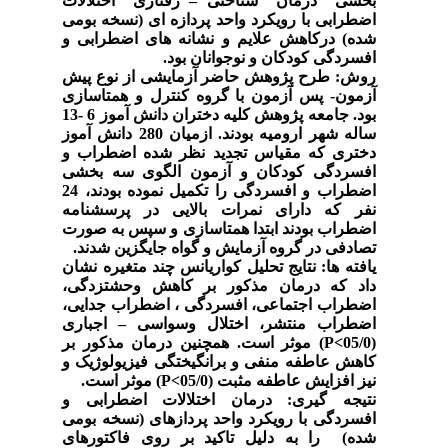
بخشی درمان شناختی
–
رفتاری اختلالات
اضطرابی با رویکرد واحد پردازه ای (نسخه بومی
شده) درکاهش علایم و نشانه های اضطرابی و
افسردگی کودکان و نوجوانان بود.
روش:
طرح پژوهش حاضر آزمایشی از نوع پیش
آزمون- پس آزمون با گروه کنترل و همتاسازی
بود. جامعه پژوهش کلیه دختران دانش آموز 6 -13
ساله شهر ارومیه بودند. ازمیان 280 دانش آموز
دختری که مقیاس تجدید نظر شده اضطراب و
افسردگی کودکان و آزمون الگوی سه بخشی
اضطراب و افسردگی را تکمیل نموده بودند، 24
نفر که دارای نمرات بالایی در پرسشنامه
اضطراب بودند ابتدا همتاسازی و سپس به صورت
تصادفی در گروه آزمایش و گواه جایگزین شدند.
یافته ها:
نتایج تحلیل کواریانس چند متغیره نشان
داد که درمان مذکور بر کاهش وحشتزدگی،
اضطراب اجتماعی، افسردگی ، اضطراب جدایی،
اضطراب منتشر، اختلال وسواسی
–
اجباری
(05/0
P<
) موثر است. همچنین درمان مذکور بر
کاهش عاطفه منفی و برانگیختگی فیزیولوژیک و
نیز افزایش عاطفه مثبت (05/0
P<
) موثر است.
نتیجه گیری:
درمان اختلالات اضطرابی و
افسردگی با رویکرد واحد پردازه­ای (نسخه بومی
شده) را به دلیل تاکید بر روی فاکتورهای