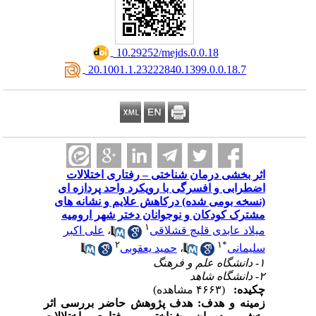
‎ 10.29252/mejds.0.0.18
‎ 20.1001.1.23222840.1399.0.0.18.7
اثر بخشی درمان شناختی – رفتاری اختلالات
اضطرابی و افسرگی با رویکرد واحد پردازه ای
(نسخه بومی شده) درکاهش علایم و نشانه های
مشترک کودکان و نوجوانان دختر شهر ارومیه
۱
میلاد عابدی قلیچ قشلاقی
،
علی اکبر
۲
۱
*
سلیمانی
،
حمید یعقوبی
۱- دانشگاه علم و فرهنگ
۲- دانشگاه شاهد
چکیده:
(۴۶۶۳ مشاهده)
زمینه و هدف:
هدف پژوهش حاضر بررسی اثر