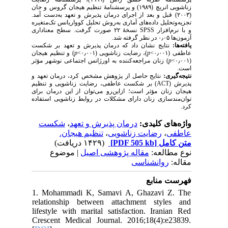
زناشویی انریچ (۱۹۸۹) و پرسشنامهٔ تنظیم هیجان گروس و جان
(۲۰۰۳) قبل و بعد از اجرای درمان پذیرش و تعهد به‌دست آمد.
تجزیه‌و‌تحلیل داده‌های آماری به‌روش تحلیل کوواریانس تک‌متغیره
نسخهٔ ۲۲ صورت گرفت. سطح معناداری
SPSS
و با نرم‌افزار
آزمون‌ها ۰٫۰۵ در نظر گرفته شد.
یافته‌ها:
نتایج نشان داد که درمان پذیرش و تعهد بر شکست
) و تنظیم هیجان
p
)، رضایت زناشویی (۰٫۰۰۱>
p
عاطفی (۰٫۰۰۱>
) زنان مراجعه‌کننده به اورژانس اجتماعی نوشهر مؤثر
p
(۰٫۰۰۱>
است.
نتیجه‌گیری:
نتایج حاصل از پژوهش مشخص کرد، درمان تعهد و
) بر شکست عاطفی، رضایت زناشویی و تنظیم
ACT
پذیرش (
هیجان زنان مؤثر است؛ ازاین‌رو می‌توان از این درمان برای
توان‌مند‌سازی زنان دارای مشکلات در روابط زناشویی استفاده
کرد.
شکست
،
درمان پذیرش و تعهد
واژه‌های کلیدی:
تنظیم هیجان.
،
رضایت زناشویی
،
عاطفی
(۱۴۲۹ دریافت)
[PDF 505 kb]
متن کامل
نوع مطالعه:
مقاله پژوهشی اصیل
| موضوع
مقاله:
روانشناسی
فهرست منابع
1. Mohammadi K, Samavi A, Ghazavi Z. The
relationship between attachment styles and
lifestyle with marital satisfaction. Iranian Red
Crescent Medical Journal. 2016;18(4):e23839.