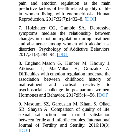
pain and emotion regulation as the main
predictive factors of health-related quality of life
in women living with endometriosis. Human
Reproduction. 2017;32(7):1432–8. [
DOI
]
7. Holzhauer CG, Gamble SA. Depressive
symptoms mediate the relationship between
changes in emotion regulation during treatment
and abstinence among women with alcohol use
disorders. Psychology of Addictive Behaviors.
2017;31(3):284–94. [
DOI
]
8. England-Mason G, Kimber M, Khoury J,
Atkinson L, MacMillan H, Gonzalez A.
Difficulties with emotion regulation moderate the
association between childhood history of
maltreatment and cortisol reactivity to
psychosocial challenge in postpartum women.
Hormones and Behavior. 2017;95:44–56. [
DOI
]
9. Masoumi SZ, Garousian M, Khani S, Oliaei
SR, Shayan A. Comparison of quality of life,
sexual satisfaction and marital satisfaction
between fertile and infertile couples. International
Journal of Fertility and Sterility. 2016;10(3).
[
DOI
]