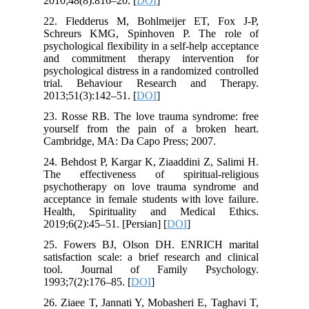
2010;48(8):816–20. [
DOI
]
22. Fledderus M, Bohlmeijer ET, Fox J-P,
Schreurs KMG, Spinhoven P. The role of
psychological flexibility in a self-help acceptance
and commitment therapy intervention for
psychological distress in a randomized controlled
trial. Behaviour Research and Therapy.
2013;51(3):142–51. [
DOI
]
23. Rosse RB. The love trauma syndrome: free
yourself from the pain of a broken heart.
Cambridge, MA: Da Capo Press; 2007.
24. Behdost P, Kargar K, Ziaaddini Z, Salimi H.
The effectiveness of spiritual-religious
psychotherapy on love trauma syndrome and
acceptance in female students with love failure.
Health, Spirituality and Medical Ethics.
2019;6(2):45–51. [Persian] [
DOI
]
25. Fowers BJ, Olson DH. ENRICH marital
satisfaction scale: a brief research and clinical
tool. Journal of Family Psychology.
1993;7(2):176–85. [
DOI
]
26. Ziaee T, Jannati Y, Mobasheri E, Taghavi T,