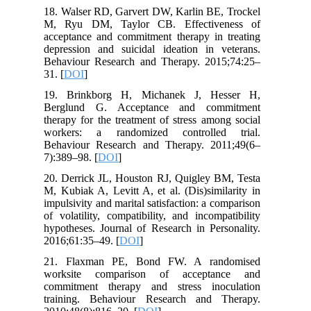
18. Walser RD, Garvert DW, Karlin BE, Trockel
M, Ryu DM, Taylor CB. Effectiveness of
acceptance and commitment therapy in treating
depression and suicidal ideation in veterans.
Behaviour Research and Therapy. 2015;74:25–
31. [
DOI
]
19. Brinkborg H, Michanek J, Hesser H,
Berglund G. Acceptance and commitment
therapy for the treatment of stress among social
workers: a randomized controlled trial.
Behaviour Research and Therapy. 2011;49(6–
7):389–98. [
DOI
]
20. Derrick JL, Houston RJ, Quigley BM, Testa
M, Kubiak A, Levitt A, et al. (Dis)similarity in
impulsivity and marital satisfaction: a comparison
of volatility, compatibility, and incompatibility
hypotheses. Journal of Research in Personality.
2016;61:35–49. [
DOI
]
21. Flaxman PE, Bond FW. A randomised
worksite comparison of acceptance and
commitment therapy and stress inoculation
training. Behaviour Research and Therapy.