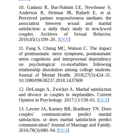
10. Gadassi R, Bar-Nahum LE, Newhouse S,
Anderson R, Heiman JR, Rafaeli E, et al.
Perceived partner responsiveness mediates the
association between sexual and marital
satisfaction: a daily diary study in newlywed
couples. Archives of Sexual Behavior.
2016;45(1):109–20.. [
DOI
]
11. Fang S, Chung MC, Watson C. The impact
of posttraumatic stress symptoms, posttraumatic
stress cognitions and interpersonal dependency
on psychological co-morbidities following
relationship dissolution among college students.
Journal of Mental Health. 2018;27(5):424–31.
10.1080/09638237.2018.1437600
12. DeLongis A, Zwicker A. Marital satisfaction
and divorce in couples in stepfamilies. Current
Opinion in Psychology. 2017;13:158–61. [
DOI
]
13. Lavner JA, Karney BR, Bradbury TN. Does
couples’ communication predict marital
satisfaction, or does marital satisfaction predict
communication? Journal of Marriage and Family.
2016;78(3):680–94. [
DOI
]