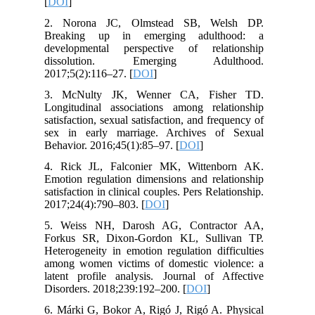
[
DOI
]
2. Norona JC, Olmstead SB, Welsh DP.
Breaking up in emerging adulthood: a
developmental perspective of relationship
dissolution. Emerging Adulthood.
2017;5(2):116–27. [
DOI
]
3. McNulty JK, Wenner CA, Fisher TD.
Longitudinal associations among relationship
satisfaction, sexual satisfaction, and frequency of
sex in early marriage. Archives of Sexual
Behavior. 2016;45(1):85–97. [
DOI
]
4. Rick JL, Falconier MK, Wittenborn AK.
Emotion regulation dimensions and relationship
satisfaction in clinical couples. Pers Relationship.
2017;24(4):790–803. [
DOI
]
5. Weiss NH, Darosh AG, Contractor AA,
Forkus SR, Dixon-Gordon KL, Sullivan TP.
Heterogeneity in emotion regulation difficulties
among women victims of domestic violence: a
latent profile analysis. Journal of Affective
Disorders. 2018;239:192–200. [
DOI
]
6. Márki G, Bokor A, Rigó J, Rigó A. Physical