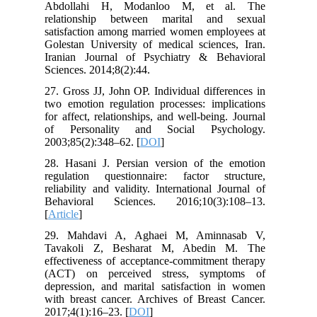
Abdollahi H, Modanloo M, et al. The
relationship between marital and sexual
satisfaction among married women employees at
Golestan University of medical sciences, Iran.
Iranian Journal of Psychiatry & Behavioral
Sciences. 2014;8(2):44.
27. Gross JJ, John OP. Individual differences in
two emotion regulation processes: implications
for affect, relationships, and well-being. Journal
of Personality and Social Psychology.
2003;85(2):348–62. [
DOI
]
28. Hasani J. Persian version of the emotion
regulation questionnaire: factor structure,
reliability and validity. International Journal of
Behavioral Sciences. 2016;10(3):108–13.
[
Article
]
29. Mahdavi A, Aghaei M, Aminnasab V,
Tavakoli Z, Besharat M, Abedin M. The
effectiveness of acceptance-commitment therapy
(ACT) on perceived stress, symptoms of
depression, and marital satisfaction in women
with breast cancer. Archives of Breast Cancer.
2017;4(1):16–23. [
DOI
]