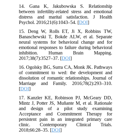
14. Gana K, Jakubowska S. Relationship
between infertility-related stress and emotional
distress and marital satisfaction. J Health
Psychol. 2016;21(6):1043–54. [
DOI
]
15. Deng W, Rolls ET, Ji X, Robbins TW,
Banaschewski T, Bokde ALW, et al. Separate
neural systems for behavioral change and for
emotional responses to failure during behavioral
inhibition. Human Brain Mapping.
2017;38(7):3527–37. [
DOI
]
16. Ogolsky BG, Surra CA, Monk JK. Pathways
of commitment to wed: the development and
dissolution of romantic relationships. Journal of
Marriage and Family. 2016;78(2):293–310.
[
DOI
]
17. Kanzler KE, Robinson PJ, McGeary DD,
Mintz J, Potter JS, Muñante M, et al. Rationale
and design of a pilot study examining
Acceptance and Commitment Therapy for
persistent pain in an integrated primary care
clinic. Contemporary Clinical Trials.
2018;66:28–35. [
DOI
]