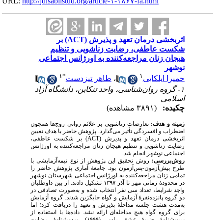
URL:
http://jdisabilstud.org/article-۱-۱۸۶۷-fa.html
اثربخشی درمان تعهد و پذیرش (ACT) بر
شکست عاطفی، رضایت زناشویی و تنظیم
هیجان زنان مراجعه‌کننده به اورژانس اجتماعی
نوشهر
۱
*
۱
طاهر تیزدست
،
حمیرا ایلکایی
۱- گروه روان‌شناسی، واحد تنکابن، دانشگاه آزاد
اسلامی
چکیده:
(۳۸۹۱ مشاهده)
زمینه و هدف:
تعارضات زناشویی بر علائم روانی زوج‌ها همچون
اضطراب و افسردگی تأثیر می‌گذارد. پژوهش حاضر با هدف تعیین
) بر شکست عاطفی،
ACT
اثربخشی درمان تعهد و پذیرش (
رضایت زناشویی و تنظیم هیجان زنان مراجعه‌کننده به اورژانس
اجتماعی نوشهر انجام شد.
روش‌بررسی:
روش تحقیق این پژوهش از نوع نیمه‌آزمایشی با
طرح پیش‌آزمون-پس‌آزمون بود. جامعهٔ آماری پژوهش حاضر را
تمامی زنان مراجعه‌کننده به اورژانس اجتماعی شهرستان نوشهر
در محدودهٔ زمانی مهر تا آذر ۱۳۹۷ تشکیل دادند. از بین داوطلبان
واجد شرایط، تعداد سی نفر انتخاب شده و به‌صورت تصادفی در
دو گروه پانزده‌نفرهٔ آزمایش و گواه جایگزین شدند. گروه آزمایش
به‌مدت هشت جلسه مداخلهٔ پذیرش و تعهد را دریافت کرد؛ اما
برای گروه گواه هیچ مداخله‌ای ارائه نشد. داده‌ها با استفاده از
پرسشنامهٔ ضربهٔ عشق راس (۱۹۹۹)، پرسشنامهٔ رضایت