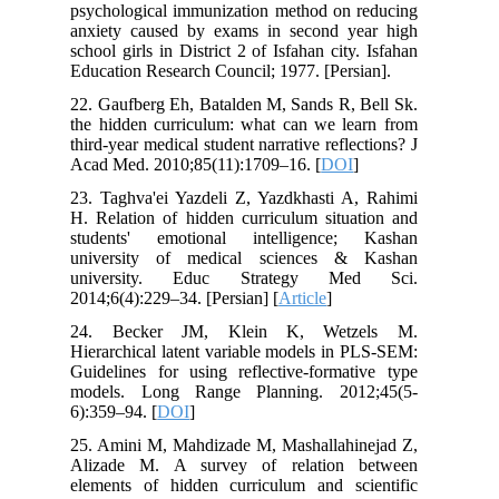
psychological immunization method on reducing
anxiety caused by exams in second year high
school girls in District 2 of Isfahan city. Isfahan
Education Research Council; 1977. [Persian].
22. Gaufberg Eh, Batalden M, Sands R, Bell Sk.
the hidden curriculum: what can we learn from
third-year medical student narrative reflections? J
Acad Med. 2010;85(11):1709–16. [
DOI
]
23. Taghva'ei Yazdeli Z, Yazdkhasti A, Rahimi
H. Relation of hidden curriculum situation and
students' emotional intelligence; Kashan
university of medical sciences & Kashan
university. Educ Strategy Med Sci.
2014;6(4):229–34. [Persian] [
Article
]
24. Becker JM, Klein K, Wetzels M.
Hierarchical latent variable models in PLS-SEM:
Guidelines for using reflective-formative type
models. Long Range Planning. 2012;45(5-
6):359–94. [
DOI
]
25. Amini M, Mahdizade M, Mashallahinejad Z,
Alizade M. A survey of relation between
elements of hidden curriculum and scientific