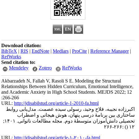
Download citation:
BibTeX
|
RIS
|
EndNote
|
Medlars
|
ProCite
|
Reference Manager
|
RefWorks
Send citation to:
Mendeley
Zotero
RefWorks
Akbarzadeh N, Fallah V, Rasoli S E. Modeling the Structural
Relationships Between Hidden Curriculum, Emotional Intelligence,
and Academic Anxiety in High School Students. MEJDS 2022; 12
:266-266
URL:
http://jdisabilstud.org/article-1-2010-fa.html
اکبرزاده نجیبه، فلاح وحید، رسولی سیده عصمت. مدل‌یابی روابط
ساختاری بین برنامهٔ درسی پنهان، هوش هیجانی و اضطراب
تحصیلی دانش‌آموزان متوسطهٔ دوم. مجله مطالعات ناتوانی. ۱۴۰۱;
:۲۶۶-۲۶۶
()
۱۲
URL:
http://jdisabilstud.org/article-۱-۲۰۱۰-fa.html