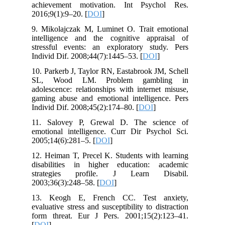
achievement motivation. Int Psychol Res.
2016;9(1):9–20. [
DOI
]
9. Mikolajczak M, Luminet O. Trait emotional
intelligence and the cognitive appraisal of
stressful events: an exploratory study. Pers
Individ Dif. 2008;44(7):1445–53. [
DOI
]
10. Parkerb J, Taylor RN, Eastabrook JM, Schell
SL, Wood LM. Problem gambling in
adolescence: relationships with internet misuse,
gaming abuse and emotional intelligence. Pers
Individ Dif. 2008;45(2):174–80. [
DOI
]
11. Salovey P, Grewal D. The science of
emotional intelligence. Curr Dir Psychol Sci.
2005;14(6):281–5. [
DOI
]
12. Heiman T, Precel K. Students with learning
disabilities in higher education: academic
strategies profile. J Learn Disabil.
2003;36(3):248–58. [
DOI
]
13. Keogh E, French CC. Test anxiety,
evaluative stress and susceptibility to distraction
form threat. Eur J Pers. 2001;15(2):123–41.
[
DOI
]