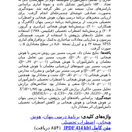
تعداد ۱۵۳۰۰ دانش‌آموز تشکیل دادند و نمونهٔ آماری براساس
پارامترهای مدل، سیصد نفر در نظر گرفته شد. نمونه‌گیری
به‌صورت تصادفی خوشه‌ای چندمرحله‌ای انجام گرفت. برای
ارزیابی متغیرهای برنامهٔ درسی پنهان، هوش هیجانی و اضطراب
تحصیلی به‌ترتیب از پرسش‌نامهٔ برنامهٔ درسی پنهان (گافبرگ و
همکاران، ۲۰۱۰)، پرسش‌نامهٔ هوش هیجانی (برادبری و گریوز،
۲۰۰۴) و پرسش‌نامهٔ اضطراب تحصیلی (فیلیپس، ۱۹۷۸) استفاده
شد. تحلیل داده‌های پژوهش با استفاده از ضریب همبستگی
پیرسون و مدل‌یابی معادلات ساختاری به‌کمک نرم‌افزارهای آماری
نسخهٔ ۲۲ و و لیزرل نسخهٔ ۸٫۸۰ در سطح معناداری ۰٫۰۵
SPS
S
صورت گرفت.
یافته‌ها:
نتایج نشان داد، ضریب مسیر بین روش تدریس با هوش
)، ضریب مسیر بین تعامل میان
β
، ۰٫۹۰=
p
هیجانی (۰٫۰۰۱>
)،
β
، ۰٫۶۷=
p
معلمان و دانش‌آموزان با هوش هیجانی (۰٫۰۰۱>
ضریب مسیر بین شیوه‌های ارزشیابی معلمان با هوش هیجانی
) و ضریب مسیر بین قوانین و مقررات مدارس
β
، ۰٫۷۳=
p
(۰٫۰۰۱>
معنا‌دار بود. همچنین
و
مثبت
)،
β
، ۰٫۵۱=
p
با هوش هیجانی (۰٫۰۰۱>
ضریب مسیر بین هوش هیجانی با اضطراب تحصیلی دانش‌آموزان
معنا‌دار بود. شاخص‌های برازش
و
منفی
)
β
، ۱٫۱۵-=
p
(۰٫۰۰۱>
2
X
/df
تحلیل مسیر، حاکی‌از برازش کلی مدل پژوهش بود (۱٫۹۷=
).
RMSEA
، ۰٫۰۰۵=
CFI
، ۰٫۹۸=
GFI
، ۰٫۹۶=
AGFI
و ۰٫۹۴=
نتیجه‌گیری:
براساس یافته‌های این پژوهش، برنامهٔ درسی پنهان
بر هوش هیجانی و هوش هیجانی بر کاهش اضطراب تحصیلی
دانش‌آموزان اثر معنادار دارد.
هوش
،
برنامهٔ درسی پنهان
واژه‌های کلیدی:
اضطراب تحصیلی
،
هیجانی
(۸۵۴ دریافت)
[PDF 414 kb]
متن کامل