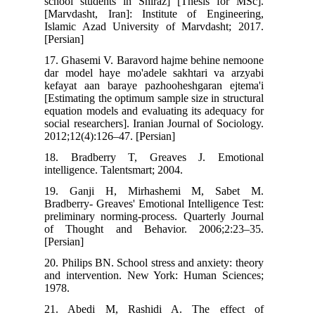
school students in Shiraz] [Thesis for MSc].
[Marvdasht, Iran]: Institute of Engineering,
Islamic Azad University of Marvdasht; 2017.
[Persian]
17. Ghasemi V. Baravord hajme behine nemoone
dar model haye mo'adele sakhtari va arzyabi
kefayat aan baraye pazhooheshgaran ejtema'i
[Estimating the optimum sample size in structural
equation models and evaluating its adequacy for
social researchers]. Iranian Journal of Sociology.
2012;12(4):126–47. [Persian]
18. Bradberry T, Greaves J. Emotional
intelligence. Talentsmart; 2004.
19. Ganji H, Mirhashemi M, Sabet M.
Bradberry- Greaves' Emotional Intelligence Test:
preliminary norming-process. Quarterly Journal
of Thought and Behavior. 2006;2:23–35.
[Persian]
20. Philips BN. School stress and anxiety: theory
and intervention. New York: Human Sciences;
1978.
21. Abedi M, Rashidi A. The effect of