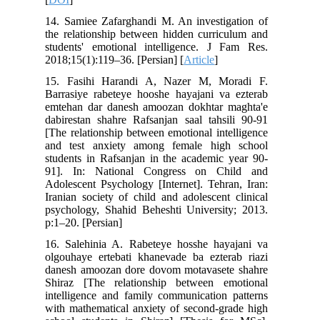
14. Samiee Zafarghandi M. An investigation of
the relationship between hidden curriculum and
students' emotional intelligence. J Fam Res.
2018;15(1):119–36. [Persian] [
Article
]
15. Fasihi Harandi A, Nazer M, Moradi F.
Barrasiye rabeteye hooshe hayajani va ezterab
emtehan dar danesh amoozan dokhtar maghta'e
dabirestan shahre Rafsanjan saal tahsili 90-91
[The relationship between emotional intelligence
and test anxiety among female high school
students in Rafsanjan in the academic year 90-
91]. In: National Congress on Child and
Adolescent Psychology [Internet]. Tehran, Iran:
Iranian society of child and adolescent clinical
psychology, Shahid Beheshti University; 2013.
p:1–20. [Persian]
16. Salehinia A. Rabeteye hosshe hayajani va
olgouhaye ertebati khanevade ba ezterab riazi
danesh amoozan dore dovom motavasete shahre
Shiraz [The relationship between emotional
intelligence and family communication patterns
with mathematical anxiety of second-grade high