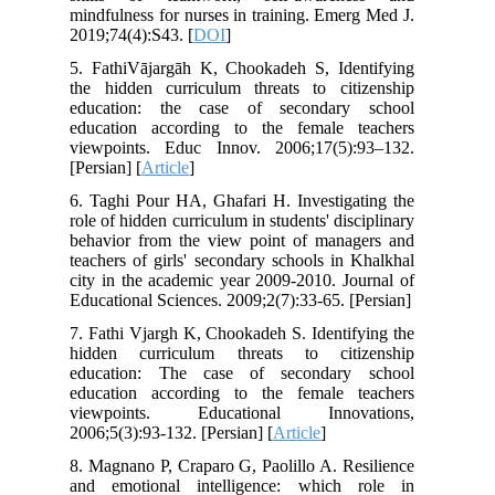
mindfulness for nurses in training. Emerg Med J.
2019;74(4):S43. [
DOI
]
5. FathiVājargāh K, Chookadeh S, Identifying
the hidden curriculum threats to citizenship
education: the case of secondary school
education according to the female teachers
viewpoints. Educ Innov. 2006;17(5):93–132.
[Persian] [
Article
]
6. Taghi Pour HA, Ghafari H. Investigating the
role of hidden curriculum in students' disciplinary
behavior from the view point of managers and
teachers of girls' secondary schools in Khalkhal
city in the academic year 2009-2010. Journal of
Educational Sciences. 2009;2(7):33-65. [Persian]
7. Fathi Vjargh K, Chookadeh S. Identifying the
hidden curriculum threats to citizenship
education: The case of secondary school
education according to the female teachers
viewpoints. Educational Innovations,
2006;5(3):93-132. [Persian] [
Article
]
8. Magnano P, Craparo G, Paolillo A. Resilience
and emotional intelligence: which role in