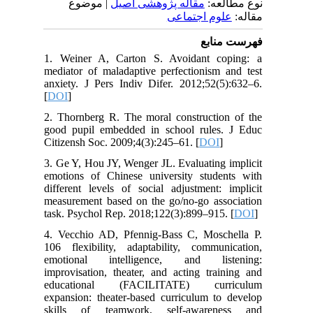
نوع مطالعه:
مقاله پژوهشی اصیل
| موضوع
مقاله:
علوم اجتماعی
فهرست منابع
1. Weiner A, Carton S. Avoidant coping: a
mediator of maladaptive perfectionism and test
anxiety. J Pers Indiv Difer. 2012;52(5):632–6.
[
DOI
]
2. Thornberg R. The moral construction of the
good pupil embedded in school rules. J Educ
Citizensh Soc. 2009;4(3):245–61. [
DOI
]
3. Ge Y, Hou JY, Wenger JL. Evaluating implicit
emotions of Chinese university students with
different levels of social adjustment: implicit
measurement based on the go/no-go association
task. Psychol Rep. 2018;122(3):899–915. [
DOI
]
4. Vecchio AD, Pfennig-Bass C, Moschella P.
106 flexibility, adaptability, communication,
emotional intelligence, and listening:
improvisation, theater, and acting training and
educational (FACILITATE) curriculum
expansion: theater-based curriculum to develop
skills of teamwork, self-awareness and