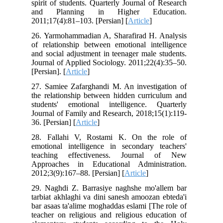
spirit of students. Quarterly Journal of Research
and Planning in Higher Education.
2011;17(4):81–103. [Persian] [
Article
]
26. Yarmohammadian A, Sharafirad H. Analysis
of relationship between emotional intelligence
and social adjustment in teenager male students.
Journal of Applied Sociology. 2011;22(4):35–50.
[Persian]. [
Article
]
27. Samiee Zafarghandi M. An investigation of
the relationship between hidden curriculum and
students' emotional intelligence. Quarterly
Journal of Family and Research, 2018;15(1):119-
36. [Persian] [
Article
]
28. Fallahi V, Rostami K. On the role of
emotional intelligence in secondary teachers'
teaching effectiveness. Journal of New
Approaches in Educational Administration.
2012;3(9):167–88. [Persian] [
Article
]
29. Naghdi Z. Barrasiye naghshe mo'allem bar
tarbiat akhlaghi va dini sanesh amoozan ebteda'i
bar asaas ta'alime moghaddas eslami [The role of
teacher on religious and religious education of