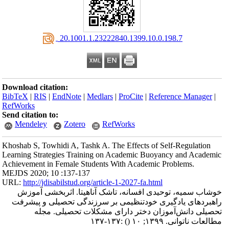
‎ 20.1001.1.23222840.1399.10.0.198.7
Download citation:
BibTeX
|
RIS
|
EndNote
|
Medlars
|
ProCite
|
Reference Manager
|
RefWorks
Send citation to:
Mendeley
Zotero
RefWorks
Khoshab S, Towhidi A, Tashk A. The Effects of Self-Regulation
Learning Strategies Training on Academic Buoyancy and Academic
Achievement in Female Students With Academic Problems.
MEJDS 2020; 10 :137-137
URL:
http://jdisabilstud.org/article-1-2027-fa.html
خوشاب سمیه، توحیدی افسانه، تاشک آناهیتا. اثربخشی آموزش
راهبردهای یادگیری خودتنظیمی بر سرزندگی تحصیلی و پیشرفت
تحصیلی دانش‌آموزان دختر دارای مشکلات تحصیلی. مجله
:۱۳۷-۱۳۷
()
مطالعات ناتوانی. ۱۳۹۹; ۱۰