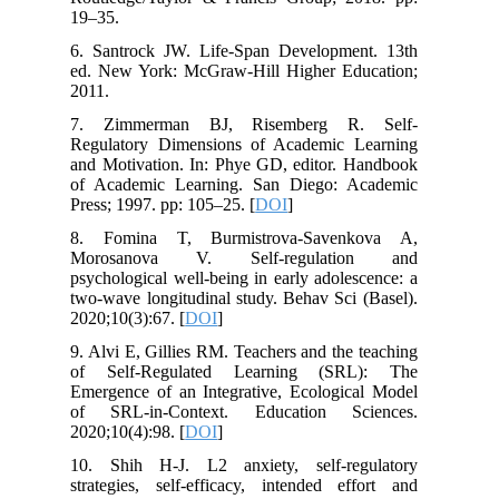
19–35.
6. Santrock JW. Life-Span Development. 13th
ed. New York: McGraw-Hill Higher Education;
2011.
7. Zimmerman BJ, Risemberg R. Self-
Regulatory Dimensions of Academic Learning
and Motivation. In: Phye GD, editor. Handbook
of Academic Learning. San Diego: Academic
Press; 1997. pp: 105–25. [
DOI
]
8. Fomina T, Burmistrova-Savenkova A,
Morosanova V. Self-regulation and
psychological well-being in early adolescence: a
two-wave longitudinal study. Behav Sci (Basel).
2020;10(3):67. [
DOI
]
9. Alvi E, Gillies RM. Teachers and the teaching
of Self-Regulated Learning (SRL): The
Emergence of an Integrative, Ecological Model
of SRL-in-Context. Education Sciences.
2020;10(4):98. [
DOI
]
10. Shih H-J. L2 anxiety, self-regulatory
strategies, self-efficacy, intended effort and