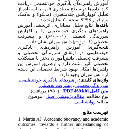
آموزش راهبردهای یادگیری خودتنظیمی دریافت
کرد. داده‌ها در سطح معناداری ۰٫۰۵ با استفاده از
تحلیل کوواریانس چندمتغیری (مانکوا) و به‌کمک
نرم‌افزار SPSS نسخهٔ ۲۰ تحلیل شدند.
یافته‌ها
: نتایج تحلیل معناداری، اثربخشی آموزش
راهبردهای یادگیری خودتنظیمی را بر افزایش
) و پیشرفت
p
سرزندگی تحصیلی (۰٫۰۰۱>
) دانش‌آموزان نشان داد.
p
تحصیلی (۰٫۰۰۱>
نتیجه‌گیری
: آموزش راهبردهای یادگیری
خودتنظیمی در ارتقای سرزندگی تحصیلی و
پیشرفت تحصیلی دانش‌آموزان دختر با مشکلات
تحصیلی تأثیر مثبت دارد و ازطریق آموزش این
راهبردها امکان بهبود شرایط تحصیلی این دسته
از دانش‌آموزان وجود دارد.
،
راهبردهای یادگیری خودتنظیمی
واژه‌های کلیدی:
پیشرفت تحصیلی.
،
سرزندگی تحصیلی
(۱۹۵۰ دریافت)
[PDF 469 kb]
متن کامل
نوع مطالعه:
مقاله پژوهشی اصیل
| موضوع
مقاله:
روانشناسی
فهرست منابع
1. Martin AJ. Academic buoyancy and academic
outcomes: towards a further understanding of