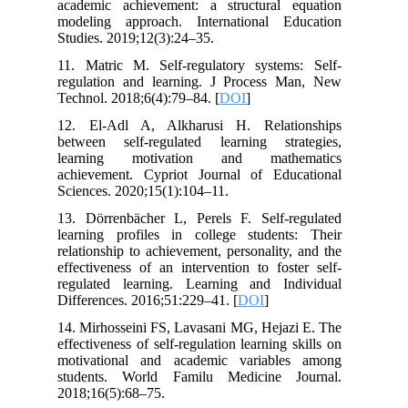
academic achievement: a structural equation
modeling approach. International Education
Studies. 2019;12(3):24–35.
11. Matric M. Self-regulatory systems: Self-
regulation and learning. J Process Man, New
Technol. 2018;6(4):79–84. [
DOI
]
12. El-Adl A, Alkharusi H. Relationships
between self-regulated learning strategies,
learning motivation and mathematics
achievement. Cypriot Journal of Educational
Sciences. 2020;15(1):104–11.
13. Dörrenbächer L, Perels F. Self-regulated
learning profiles in college students: Their
relationship to achievement, personality, and the
effectiveness of an intervention to foster self-
regulated learning. Learning and Individual
Differences. 2016;51:229–41. [
DOI
]
14. Mirhosseini FS, Lavasani MG, Hejazi E. The
effectiveness of self-regulation learning skills on
motivational and academic variables among
students. World Familu Medicine Journal.
2018;16(5):68–75.