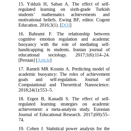
15. Yıldızlı H, Saban A. The effect of self-
regulated learning on sixth-grade Turkish
students’ mathematics achievements and
motivational beliefs. Ewing BF, editor. Cogent
Education. 2016;3(1). [
DOI
]
16. Bahrami F. The relationship between
cognitive emotion regulation and academic
buoyancy with the role of mediating self-
handicapping in students. Iranian journal of
educational sociology. 2017;1(6):114–24.
[Persian] [
Article
]
17. Rameli MR Kosnin A. Predicting model of
academic buoyancy: The roles of achievement
goals and self-regulation. Journal of
Computational and Theoretical Nanoscience.
2018;24(1):553–5.
18. Ergen B, Kanadli S. The effect of self-
regulated learning strategies on academic
achievement: a meta-analysis study. Eurasian
Journal of Educational Research. 2017;(69):55–
74.
19. Cohen J. Statistical power analysis for the