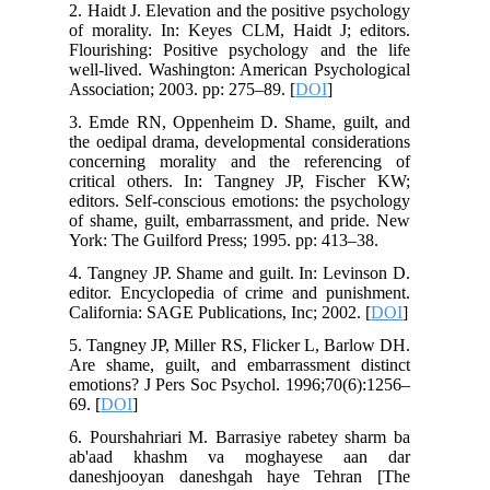
2. Haidt J. Elevation and the positive psychology
of morality. In: Keyes CLM, Haidt J; editors.
Flourishing: Positive psychology and the life
well-lived. Washington: American Psychological
Association; 2003. pp: 275–89. [
DOI
]
3. Emde RN, Oppenheim D. Shame, guilt, and
the oedipal drama, developmental considerations
concerning morality and the referencing of
critical others. In: Tangney JP, Fischer KW;
editors. Self-conscious emotions: the psychology
of shame, guilt, embarrassment, and pride. New
York: The Guilford Press; 1995. pp: 413–38.
4. Tangney JP. Shame and guilt. In: Levinson D.
editor. Encyclopedia of crime and punishment.
California: SAGE Publications, Inc; 2002. [
DOI
]
5. Tangney JP, Miller RS, Flicker L, Barlow DH.
Are shame, guilt, and embarrassment distinct
emotions? J Pers Soc Psychol. 1996;70(6):1256–
69. [
DOI
]
6. Pourshahriari M. Barrasiye rabetey sharm ba
ab'aad khashm va moghayese aan dar
daneshjooyan daneshgah haye Tehran [The