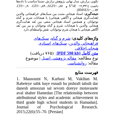
نکویی برازش، مدل نهایی پژوهش برازش نسبتاً مناسب با داده‌ها
2
،
CFI
=
۹۰
، ۰٫
GFI
=
۸۹
، ۰٫
AGFI
۰٫۸۷=
/df و
داشت (۲٫۳۳۱= X
).
RMSEA
۰٫۰۵۲=
نتیجه‌گیری:
اسناد هیجانی مثبت بین سبک‌های فراهیجانی والدین
(هدایت‌گری هیجانی و آگاهی هیجانی) با هیجانات شرم و گناه
نوجوانان و همچنین اسناد هیجانی منفی بین بُعد هدایت‌گری
هیجانی والدین با هیجانات شرم و گناه نوجوانان و نیز بین بُعد
آگاهی هیجانی با هیجان شرم نوجوانان، نقش واسطه‌ای دارد.
سبک‌های
،
شرم و گناه
واژه‌های کلیدی:
سبک‌های اسنادی
،
فراهیجانی والدین
هیجانی‌اخلاقی
(۷۶۵ دریافت)
[PDF 598 kb]
متن کامل
نوع مطالعه:
مقاله پژوهشی اصیل
| موضوع
مقاله:
روانشناسی
فهرست منابع
1. Maasoumi N, Karbasi M, Vakilian M.
Rabeteye sabk haye esnadi ba pishraft tahsili dar
danesh amoozan sal sevom doreye motavasete
aval shahre Hamedan [The relationship between
attributional styles and academic achievement in
third grade high school students in Hamadan].
Journal of Psychological Research.
2015;22(6):55–70. [Persian]