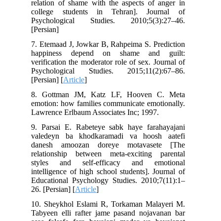
relation of shame with the aspects of anger in
college students in Tehran]. Journal of
Psychological Studies. 2010;5(3):27–46.
[Persian]
7. Etemaad J, Jowkar B, Rahpeima S. Prediction
happiness depend on shame and guilt:
verification the moderator role of sex. Journal of
Psychological Studies. 2015;11(2):67–86.
[Persian] [
Article
]
8. Gottman JM, Katz LF, Hooven C. Meta
emotion: how families communicate emotionally.
Lawrence Erlbaum Associates Inc; 1997.
9. Parsai E. Rabeteye sabk haye farahayajani
valedeyn ba khodkaramadi va hoosh aatefi
danesh amoozan doreye motavasete [The
relationship between meta-exciting parental
styles and self-efficacy and emotional
intelligence of high school students]. Journal of
Educational Psychology Studies. 2010;7(11):1–
26. [Persian] [
Article
]
10. Sheykhol Eslami R, Torkaman Malayeri M.
Tabyeen elli rafter jame pasand nojavanan bar