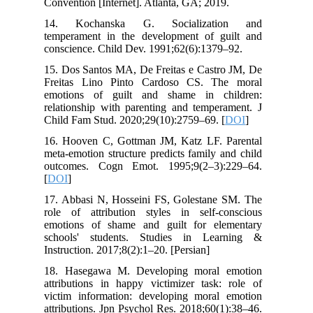
Convention [Internet]. Atlanta, GA; 2019.
14. Kochanska G. Socialization and
temperament in the development of guilt and
conscience. Child Dev. 1991;62(6):1379–92.
15. Dos Santos MA, De Freitas e Castro JM, De
Freitas Lino Pinto Cardoso CS. The moral
emotions of guilt and shame in children:
relationship with parenting and temperament. J
Child Fam Stud. 2020;29(10):2759–69. [
DOI
]
16. Hooven C, Gottman JM, Katz LF. Parental
meta-emotion structure predicts family and child
outcomes. Cogn Emot. 1995;9(2–3):229–64.
[
DOI
]
17. Abbasi N, Hosseini FS, Golestane SM. The
role of attribution styles in self-conscious
emotions of shame and guilt for elementary
schools' students. Studies in Learning &
Instruction. 2017;8(2):1–20. [Persian]
18. Hasegawa M. Developing moral emotion
attributions in happy victimizer task: role of
victim information: developing moral emotion
attributions. Jpn Psychol Res. 2018;60(1):38–46.