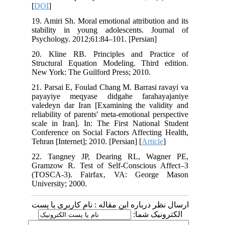
[
DOI
]
19. Amiri Sh. Moral emotional attribution and its
stability in young adolescents. Journal of
Psychology. 2012;61:84–101. [Persian]
20. Kline RB. Principles and Practice of
Structural Equation Modeling. Third edition.
New York: The Guilford Press; 2010.
21. Parsai E, Foulad Chang M. Barrasi ravayi va
payayiye meqyase didgahe farahayajaniye
valedeyn dar Iran [Examining the validity and
reliability of parents' meta-emotional perspective
scale in Iran]. In: The First National Student
Conference on Social Factors Affecting Health,
Tehran [Internet]; 2010. [Persian] [
Article
]
22. Tangney JP, Dearing RL, Wagner PE,
Gramzow R. Test of Self-Conscious Affect–3
(TOSCA-3). Fairfax‚ VA: George Mason
University; 2000.
ارسال نظر درباره این مقاله : نام کاربری یا پست
الکترونیک شما: