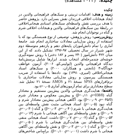
چکیده:
(۳۰۳۲ مشاهده)
چکیده
زمینه و هدف:
اقدامات تربیتی و سبک‌های فراهیجانی والدین در
ایجاد هیجانات اخلاقی فرزندان نقش بسزایی دارد. پژوهش حاضر
با هدف بررسی نقش واسطه‌ای سبک‌های اسنادی هیجانی‌اخلاقی
در رابطهٔ بین سبک‌های فراهیجانی والدین و هیجانات اخلاقی شرم
و گناه در نوجوانان انجام شد.
روش‌بررسی:
روش پژوهش، توصیفی از نوع همبستگی بود که با
استفاده از روش مدل‌یابی معادلات ساختاری انجام شد. جامعهٔ
آماری را تمام دانش‌آموزان پایه‌های دهم و یازدهم متوسطهٔ دوم
شهر شیراز در سال تحصیلی ۹۷-۱۳۹۶ تشکیل دادند که از این
میان ۴۲۲ دانش‌آموز (۲۴۰ پسر و ۱۸۲ دختر) با روش نمونه‌گیری
خوشه‌ای چندمرحله‌ای انتخاب شدند. ابزارها شامل پرسش‌نامۀ
دیدگاه فراهیجانی والدین (ایولینی‌کو‌، ۲۰۰۶)، آزمون عواطف
خودآگاه-۳ (تانجنی و همکاران، ۲۰۰۰) و سبک‌های اسناد
هیجانی‌اخلاقی (امیری، ۱۳۹۱) بود. داده‌ها با استفاده از ضریب
همبستگی پیرسون و روش مدل‌یابی معادلات ساختاری با
نسخهٔ ۲۱ تحلیل شد.
AMOS
نسخهٔ ۲۱ و
SPS
S
نرم‌افزارهای
بود.
α
سطح معنا‌داری برای تمام آزمون‌های آماری ۰٫۰۵=
یافته‌ها:
هدایت‌گری هیجانی والدین پیش‌بین مستقیم و معنادار
) و پیش‌بین معکوس و معنادار شرم
β
، ۰٫۱۱=
p
گناه (038/0=
) بود. آگاهی هیجانی پیش‌بین معنادار شرم و
β
، ۰٫۰۹-=
p
(۰۴۵/0=
). اسناد هیجانی مثبت نقش واسطه‌ای بین
p
گناه نبود (۰٫۰۵<
،
p
) و گناه (۰٫۰۳۰=
β
، ۰٫۰۳=
p
هدایت‌گری هیجانی با شرم (۰٫۰۴۰=
،
p
) و نقش واسطه‌ای بین آگاهی هیجانی با شرم (۰٫۰۱۳=
β
۰٫۰۹=
) داشت. اسناد هیجانی منفی
β
، ۰٫۰۷=
p
) و گناه (۰٫۰۰۲=
β
۰٫۰۵۳=
،
p
نقش واسطه‌ای بین هدایت‌گری هیجانی با شرم (۰٫۰۵۰=
) و نقش واسطه‌ای بین آگاهی
β
، ۰٫۰۳=
p
) و گناه (۰٫۰۱۰=
β
۰٫۰۴=
). براساس شاخص‌های
β
، ۰٫۱۰=
p
هیجانی با شرم داشت (۰٫۰۰۱=