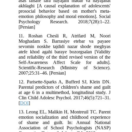
asas falsafe fara hayajani madar va hayajanat
akhlaghi [A causal explanation of adolescents'
prosocial behavior based on mother's meta-
emotion philosophy and moral emotions]. Social
Psychology Research. 2018;7(28):1–22.
[Persian]
11. Roshan Chesli R, Atrifard M, Noori
Moghadam S. Barrasiye etebar va payaee
sevomin noskhe tajdidi nazar shode meghyas
atefe khod agahi baraye bozorgsalan [Validity
and reliability of the third revised version of the
Self-Awareness Affect Scale for adults].
Scientific-Research (Ministry of Science).
2007;25:31–46. [Persian]
12. Parisette-Sparks A, Bufferd SJ, Klein DN.
Parental predictors of children's shame and guilt
at age 6 in a multimethod, longitudinal study. J
Clin Child Adolesc Psychol. 2017;46(5):721–31.
[
DOI
]
13. Leong EL, Malikin H, Montreuil TC. Parent
emotion socialization and childhood experience
of shame and guilt. In: Annual National
Association of School Psychologists (NASP)