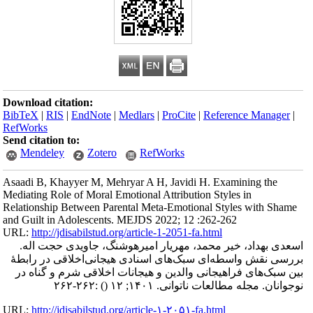
Download citation:
BibTeX
|
RIS
|
EndNote
|
Medlars
|
ProCite
|
Reference Manager
|
RefWorks
Send citation to:
Mendeley
Zotero
RefWorks
Asaadi B, Khayyer M, Mehryar A H, Javidi H. Examining the
Mediating Role of Moral Emotional Attribution Styles in
Relationship Between Parental Meta-Emotional Styles with Shame
and Guilt in Adolescents. MEJDS 2022; 12 :262-262
URL:
http://jdisabilstud.org/article-1-2051-fa.html
اسعدی بهداد، خیر محمد، مهریار امیرهوشنگ، جاویدی حجت اله.
بررسی نقش واسطه‌ای سبک‌های اسنادی هیجانی‌اخلاقی در رابطهٔ
بین سبک‌های فراهیجانی والدین و هیجانات اخلاقی شرم و گناه در
:۲۶۲-۲۶۲
()
نوجوانان. مجله مطالعات ناتوانی. ۱۴۰۱; ۱۲
URL:
http://jdisabilstud.org/article-۱-۲۰۵۱-fa.html