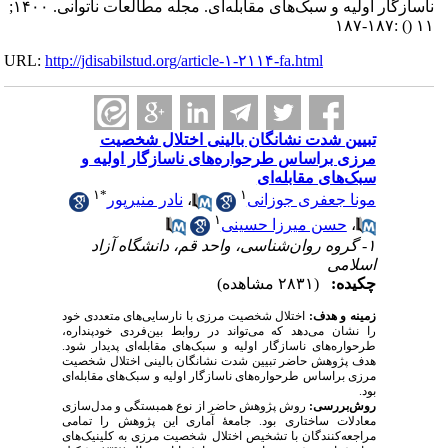
ناسازگار اولیه و سبک‌های مقابله‌ای. مجله مطالعات ناتوانی. ۱۴۰۰;
:۱۸۷-۱۸۷
()
۱۱
URL:
http://jdisabilstud.org/article-۱-۲۱۱۴-fa.html
تبیین شدت نشانگان بالینی اختلال شخصیت
مرزی براساس طرحواره‌های ناسازگار اولیه و
سبک‌های مقابله‌ای
۱
*
۱
مونا جعفری جوزانی
،
نادر منیرپور
۱
،
حسن میرزا حسینی
۱- گروه روان‌شناسی، واحد قم، دانشگاه آزاد
اسلامی
چکیده:
(۲۸۳۱ مشاهده)
زمینه ‌و‌ هدف:
اختلال شخصیت مرزی با نارسایی‌‌های متعددی خود
را نشان می‌دهد که می‌تواند در روابط بین‌فردی خودپنداره،
طرحواره‌های ناسازگار اولیه و سبک‌های مقابله‌ای پدیدار ‌شود.
هدف پژوهش حاضر تبیین شدت نشانگان بالینی اختلال شخصیت
مرزی براساس طرحواره‌های ناسازگار اولیه و سبک‌های مقابله‌ای
بود.
روش‌بررسی:
روش پژوهش حاضر از نوع همبستگی و مدل‌سازی
معادلات ساختاری بود. جامعهٔ آماری این پژوهش را تمامی
مراجعه‌کنندگان با تشخیص اختلال شخصیت مرزی به کلینیک‌های