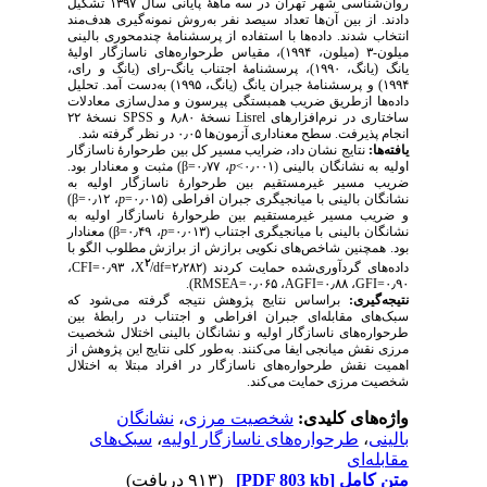
روان‌شناسی شهر تهران در سه ماههٔ پایانی سال ۱۳۹۷ تشکیل
دادند. از بین ‌آن‌ها تعداد سیصد نفر به‌‌روش نمونه‌گیری هدف‌مند
انتخاب شدند. داده‌ها با استفاده از پرسشنامۀ چندمحوری بالینی
میلون-۳ (میلون، ۱۹۹۴)، مقیاس طرحواره‌های ناسازگار اولیۀ
یانگ (یانگ، ۱۹۹۰)، پرسشنامهٔ اجتناب یانگ-رای (یانگ و رای،
۱۹۹۴) و پرسشنامهٔ جبران یانگ (یانگ، ۱۹۹۵) به‌دست آمد. تحلیل
داده‌ها ازطریق ضریب همبستگی پیرسون و مدل‌سازی معادلات
ساختاری در نرم‌افزارهای
Lisrel
نسخهٔ ۸٫۸۰ و
SPSS
نسخهٔ ۲۲
انجام پذیرفت. سطح معناداری آزمون‌ها ۰٫۰۵ در نظر گرفته شد.
یافته‌ها:
نتایج نشان داد، ضرایب مسیر کل بین طرحوارهٔ ناسازگار
اولیه به نشانگان بالینی (۰٫۰۰۱>
p
، ۰٫۷۷=
β
(
مثبت و معنادار بود.
ضریب مسیر غیرمستقیم بین طرحوارهٔ ناسازگار اولیه به
نشانگان بالینی با میانجیگری جبران افراطی (۰٫۰۱۵=
p
، ۰٫۱۲=
β
(
و ضریب مسیر غیرمستقیم بین طرحوارهٔ ناسازگار اولیه به
نشانگان بالینی با میانجیگری اجتناب (۰٫۰۱۳=
p
، ۰٫۴۹=
β
(
معنادار
بود. همچنین شاخص‌های نکویی برازش از برازش مطلوب الگو با
۲
داده‌های گردآوری‌شده حمایت کردند (۲٫۲۸۲=
df
/
X
، ۰٫۹۳=
CFI
،
).
RMSEA
، ۰٫۰۶۵=
AGFI
، ۰٫۸۸=
GFI
۰٫۹۰=
نتیجه‌گیری:
براساس نتایج پژوهش نتیجه گرفته می‌شود که
سبک‌های مقابله‌ای جبران افراطی و اجتناب در رابطۀ بین
طرحواره‌های ناسازگار اولیه و نشانگان بالینی اختلال شخصیت
مرزی نقش میانجی ایفا می‌کنند. به‌طور کلی نتایج این پژوهش از
اهمیت نقش طرحواره‌های ناسازگار در افراد مبتلا به اختلال
شخصیت مرزی حمایت می‌کند.
واژه‌های کلیدی:
شخصیت مرزی
،
نشانگان
بالینی
،
طرحواره‌های ناسازگار اولیه
،
سبک‌های
مقابله‌ای
متن کامل
[PDF 803 kb]
(۹۱۳ دریافت)