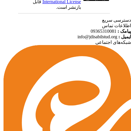
International License
قابل
بازنشر است.
ترسی سریع
لاعات تماس
امک :
09365310081
میل :
info@jdisabilstud.org
که‌های اجتماعی