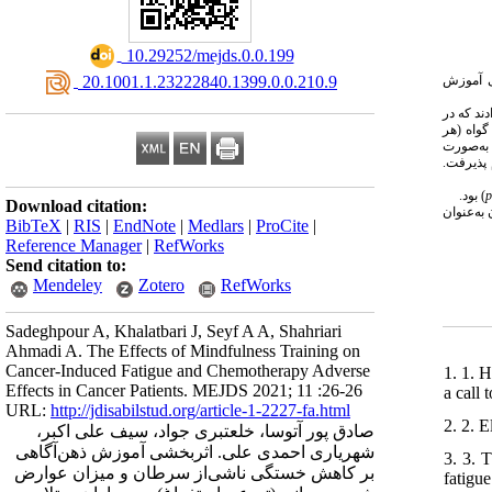
‎ 10.29252/mejds.0.0.199
شی آموزش
‎ 20.1001.1.23222840.1399.0.0.210.9
ند که در
ه آزمایش و گواه (هر
 و همکاران، ۲۰۰۰) و پرسـشنامهٔ ارزیابی تهـوع و استفراغ (رودز و مک‌دنیل، ۱۹۹۹) بود که به‌صورت
ً برای گروه آزمایش انجام پذیرفت
) بود.
p
Download citation:
به‌عنوان
BibTeX
|
RIS
|
EndNote
|
Medlars
|
ProCite
|
Reference Manager
|
RefWorks
Send citation to:
Mendeley
Zotero
RefWorks
Sadeghpour A, Khalatbari J, Seyf A A, Shahriari
Ahmadi A. The Effects of Mindfulness Training on
Cancer-Induced Fatigue and Chemotherapy Adverse
1. 1. 
Effects in Cancer Patients. MEJDS 2021; 11 :26-26
a call 
URL:
http://jdisabilstud.org/article-1-2227-fa.html
2. 2. E
صادق پور آتوسا، خلعتبری جواد، سیف علی اکبر،
شهریاری احمدی علی. اثربخشی آموزش ذهن‌آگاهی
3. 3. 
بر کاهش خستگی ناشی‌از سرطان و میزان عوارض
fatigu