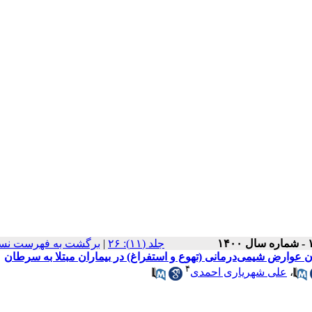
برگشت به فهرست نسخ
|
‫جلد (۱۱): ۲۶
وارض شیمی‌درمانی (تهوع و استفراغ) در بیماران مبتلا به سرطان
۴
علی شهریاری احمدی
،