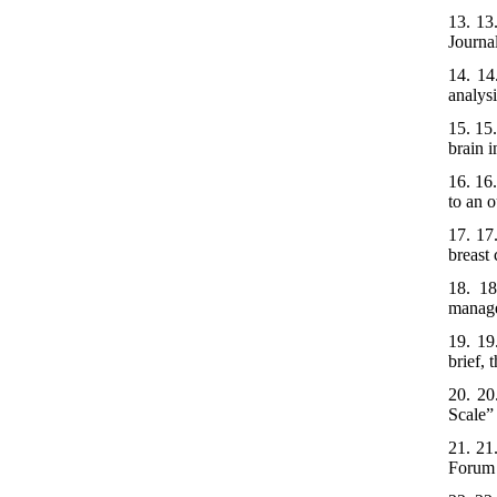
13. 13
Journa
14. 14
analys
15. 15
brain 
16. 16
to an o
17. 17
breast
18. 18
manage
19. 19
brief,
20. 20
Scale”
21. 21
Forum 