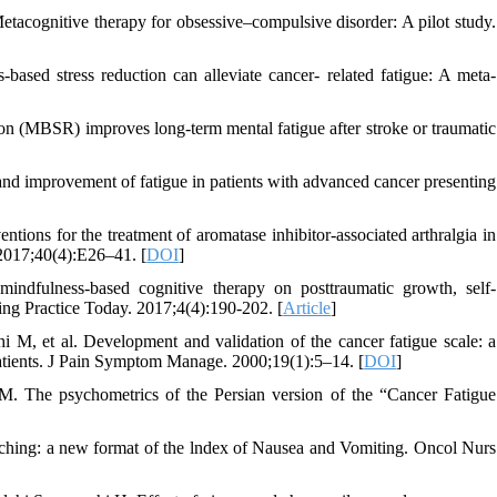
cognitive therapy for obsessive–compulsive disorder: A pilot study.
sed stress reduction can alleviate cancer- related fatigue: A meta-
on (MBSR) improves long-term mental fatigue after stroke or traumatic
and improvement of fatigue in patients with advanced cancer presenting
ons for the treatment of aromatase inhibitor-associated arthralgia in
 2017;40(4):E26–41. [
DOI
]
indfulness-based cognitive therapy on posttraumatic growth, self-
ing Practice Today. 2017;4(4):190-202. [
Article
]
 et al. Development and validation of the cancer fatigue scale: a
r patients. J Pain Symptom Manage. 2000;19(1):5–14. [
DOI
]
 The psychometrics of the Persian version of the “Cancer Fatigue
hing: a new format of the lndex of Nausea and Vomiting. Oncol Nurs