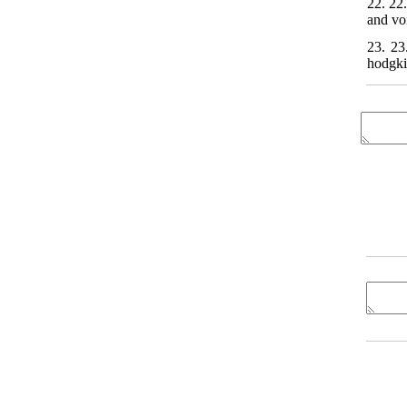
22. 22
and vo
23. 23
hodgki