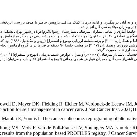
 دارد و به آنان در پیگیری و ادامهٔ درمان کمک می‌کند. پژوهش حاضر با هدف بررسی اثربخ
در بیماران مبتلا به سرطان انجام شد
. جامعهٔ آماری را تمامی بیماران سرطانی بیمارستان رسول‌اکرم‌(ص) در شهر تهران تشکیل داد
سال ۱۳۹۶ به‌منظور دریافت شیمی‌درمانی به این بیمارستان مراجعه کرده بودند. به‌روش نمونه‌گیری تصادفی ۳۰ نفر به‌عنوان نمونه انتخاب شدند و به‌طور تصادفی در دو گرو
گروه ۱۵ نفر) قرار گرفتند. ابزارهای پژوهش شامل مقیاس خستگی ناشی‌از سرطان (اوکمیاما
پیش‌آزمون و پس‌آزمون روی هر دو گروه اجرا شد. آموزش ذهن‌آگاهی با استفاده از بستهٔ آموزشی نوروزی و همکاران (۲۰۱۷) در هشت جلسۀ ۹۰ دقیقه‌ای صرفا.
 صورت گرفت
) و میزان عوارض شیمی‌درمانی (تهوع و استفراغ) (۰٫۰۰۱>
p
ستگی ناشی‌از سرطان (۰٫۰۰۱
شی‌از سرطان و میزان عوارض شیمی‌درمانی (تهوع و استفراغ) تأثیر دارد و می‌توان از آن 
Howell D, Mayer DK, Fielding R, Eicher M, Verdonck-de Leeuw IM, Johan
to action for self-management in cancer care. J Nat Cancer Inst. 2021;1
l Marabti E, Younis I. The cancer spliceome: reprograming of alternativ
Thong MS, Mols F, van de Poll-Franse LV, Sprangers MA, van der Rijt
e: results from the population-based PROFILES registry. J Cancer Survi