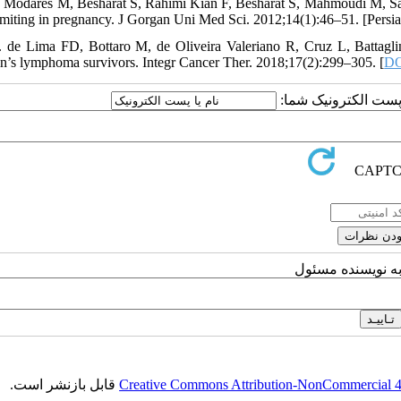
. Modares M, Besharat S, Rahimi Kian F, Besharat S, Mahmoudi M, Sa
miting in pregnancy. J Gorgan Uni Med Sci. 2012;14(1):46–51. [Persia
. de Lima FD, Bottaro M, de Oliveira Valeriano R, Cruz L, Battaglin
n’s lymphoma survivors. Integr Cancer Ther. 2018;17(2):299–305. [
D
یا پست الکترونیک شما
به نویسنده مسئول
قابل بازنشر است.
Creative Commons Attribution-NonCommercial 4.0