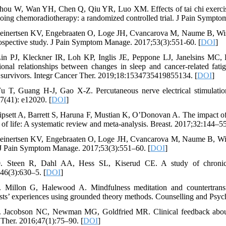
Zhou W, Wan YH, Chen Q, Qiu YR, Luo XM. Effects of tai chi exercise
oing chemoradiotherapy: a randomized controlled trial. J Pain Sympto
Reinertsen KV, Engebraaten O, Loge JH, Cvancarova M, Naume B, Wist E
spective study. J Pain Symptom Manage. 2017;53(3):551-60. [
DOI
]
Lin PJ, Kleckner IR, Loh KP, Inglis JE, Peppone LJ, Janelsins MC, 
ional relationships between changes in sleep and cancer-related fati
 survivors. Integr Cancer Ther. 2019;18:1534735419855134. [
DOI
]
Fu T, Guang H-J, Gao X-Z. Percutaneous nerve electrical stimulatio
7(41): e12020. [
DOI
]
Lipsett A, Barrett S, Haruna F, Mustian K, O’Donovan A. The impact of 
y of life: A systematic review and meta-analysis. Breast. 2017;32:144–55
Reinertsen KV, Engebraaten O, Loge JH, Cvancarova M, Naume B, Wist E
 J Pain Symptom Manage. 2017;53(3):551–60. [
DOI
]
0. Steen R, Dahl AA, Hess SL, Kiserud CE. A study of chronic f
46(3):630–5. [
DOI
]
. Millon G, Halewood A. Mindfulness meditation and countertransfer
ists’ experiences using grounded theory methods. Counselling and Psy
. Jacobson NC, Newman MG, Goldfried MR. Clinical feedback about e
Ther. 2016;47(1):75–90. [
DOI
]