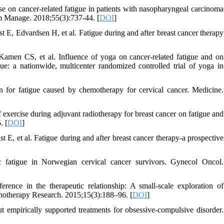
 on cancer-related fatigue in patients with nasopharyngeal carcinoma
m Manage. 2018;55(3):737-44. [
DOI
]
, Edvardsen H, et al. Fatigue during and after breast cancer therapy
Kamen CS, et al. Influence of yoga on cancer-related fatigue and on
gue: a nationwide, multicenter randomized controlled trial of yoga in
n for fatigue caused by chemotherapy for cervical cancer. Medicine.
exercise during adjuvant radiotherapy for breast cancer on fatigue and
. [
DOI
]
, et al. Fatigue during and after breast cancer therapy-a prospective
atigue in Norwegian cervical cancer survivors. Gynecol Oncol.
ence in the therapeutic relationship: A small-scale exploration of
chotherapy Research. 2015;15(3):188–96. [
DOI
]
mpirically supported treatments for obsessive-compulsive disorder.