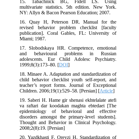
15. Tabachnick BG, Fidell LS. Using
multivariate statistics. 5th edition. New York.
NY: Allyn & Bacon Pearson Education; 2007.
16. Quay H, Peterson DR. Manual for the
revised behavior problem checklist [faculty
publication]. Coral Gables, FL: University of
Miami; 1987.
17. Slobodskaya HR. Competence, emotional
and behavioural problems in Russian
adolescents. Eur Child Adolesc Psychiatry.
1999;8(3):173–80. [
DOI
]
18. Minaee A. Adaptation and standardization of
child behavior checklist youth self-report, and
teacher’s report forms. Journal of Exceptional
Children. 2006;19(1):529–58. [Persian] [
Article
]
19. Saberi H. Hame gir shenasi ekhtelalate atefi
va raftari dar koodakan maghta ebtedaei [The
epidemiology of behavioral and effective
disorders amongst the primary-level students].
Thought and Behavior in Clinical Psychology.
2008;2(8):19. [Persian]
20. Yazdkhasti F, Oreyzi H. Standardization of