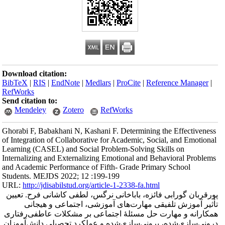
Download citation:
BibTeX
|
RIS
|
EndNote
|
Medlars
|
ProCite
|
Reference Manager
|
RefWorks
Send citation to:
Mendeley
Zotero
RefWorks
Ghorabi F, Babakhani N, Kashani F. Determining the Effectiveness
of Integration of Collaborative for Academic, Social, and Emotional
Learning (CASEL) and Social Problem-Solving Skills on
Internalizing and Externalizing Emotional and Behavioral Problems
and Academic Performance of Fifth- Grade Primary School
Students. MEJDS 2022; 12 :199-199
URL:
http://jdisabilstud.org/article-1-2338-fa.html
پورقربان گورابی فائزه، باباخانی نرگس، لطفی کاشانی فرح. تعیین
تأثیر آموزش تلفیقی مهارت‌های آموزشی، اجتماعی و هیجانی
همکارانه و مهارت‌ حل مسئلهٔ اجتماعی بر مشکلات عاطفی‌رفتاری
درونی‌سازی‌شده، برونی‌سازی‌شده و عملکرد تحصیلی دانش‌آموزان