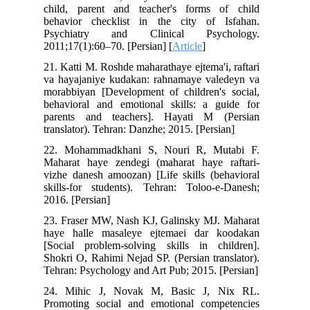
child, parent and teacher's forms of child
behavior checklist in the city of Isfahan.
Psychiatry and Clinical Psychology.
2011;17(1):60–70. [Persian] [
Article
]
21. Katti M. Roshde maharathaye ejtema'i, raftari
va hayajaniye kudakan: rahnamaye valedeyn va
morabbiyan [Development of children's social,
behavioral and emotional skills: a guide for
parents and teachers]. Hayati M (Persian
translator). Tehran: Danzhe; 2015. [Persian]
22. Mohammadkhani S, Nouri R, Mutabi F.
Maharat haye zendegi (maharat haye raftari-
vizhe danesh amoozan) [Life skills (behavioral
skills-for students). Tehran: Toloo-e-Danesh;
2016. [Persian]
23. Fraser MW, Nash KJ, Galinsky MJ. Maharat
haye halle masaleye ejtemaei dar koodakan
[Social problem-solving skills in children].
Shokri O, Rahimi Nejad SP. (Persian translator).
Tehran: Psychology and Art Pub; 2015. [Persian]
24. Mihic J, Novak M, Basic J, Nix RL.
Promoting social and emotional competencies