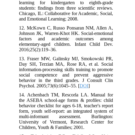
learning for kindergarten to eighth-grade
students: findings from three scientiﬁc reviews.
Chicago, IL: Collaborative for Academic, Social,
and Emotional Learning; 2008.
12. McKown C, Russo Ponsaran NM, Allen A,
Johnson JK, Warren-Khot HK. Social-emotional
factors and academic outcomes among
elementary-aged children. Infant Child Dev.
2016;25(2):119–36.
13. Fraser MW, Galinsky MJ, Smokowski PR,
Day SH, Terzian MA, Rose RA, et al. Social
information-processing skills training to promote
social competence and prevent aggressive
behavior in the third grades. J Consult Clin
Psychol. 2005;73(6):1045–55. [
DOI
]
14. Achenbach TM, Rescorla LA. Manual for
the ASEBA school-age forms & profiles: child
behavior checklist for ages 6-18, teacher's report
form, youth self-report: an integrated system of
multi-informant assessment. Burlington:
University of Vermont, Research Center for
Children, Youth & Families; 2001.