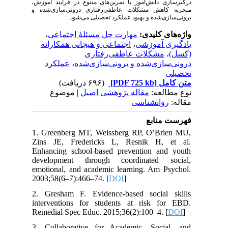
درگیرسازی دانش‌آموز با تمرین‌های متنوع در فرایند آموزش،
منجربه کاهش مشکلات عاطفی‌رفتاری درونی‌سازی‌شده و
برونی‌سازی‌شده و بهبود عملکرد تحصیلی می‌شود.
،
مهارت حل مسئلهٔ اجتماعی
واژه‌های کلیدی:
اجتماعی و هیجانی همکارانه
،
یادگیری آموزشی
مشکلات عاطفی‌رفتاری
،
(کسل)
عملکرد
،
درونی‌سازی‌شده‌ و برونی‌سازی‌شده
تحصیلی
(۶۹۶ دریافت)
[PDF 725 kb]
متن کامل
نوع مطالعه:
مقاله پژوهشی اصیل
| موضوع
مقاله:
روانشناسی
فهرست منابع
1. Greenberg MT, Weissberg RP, O’Brien MU,
Zins JE, Fredericks L, Resnik H, et al.
Enhancing school-based prevention and youth
development through coordinated social,
emotional, and academic learning. Am Psychol.
2003;58(6–7):466–74. [
DOI
]
2. Gresham F. Evidence-based social skills
interventions for students at risk for EBD.
Remedial Spec Educ. 2015;36(2):100–4. [
DOI
]
3. Collaborative for Academic, Social, and