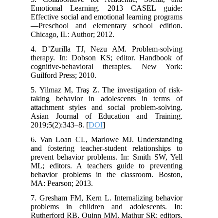
Emotional Learning. 2013 CASEL guide:
Effective social and emotional learning programs
—Preschool and elementary school edition.
Chicago, IL: Author; 2012.
4. D’Zurilla TJ, Nezu AM. Problem-solving
therapy. In: Dobson KS; editor. Handbook of
cognitive-behavioral therapies. New York:
Guilford Press; 2010.
5. Yilmaz M, Traş Z. The investigation of risk-
taking behavior in adolescents in terms of
attachment styles and social problem-solving.
Asian Journal of Education and Training.
2019;5(2):343–8. [
DOI
]
6. Van Loan CL, Marlowe MJ. Understanding
and fostering teacher-student relationships to
prevent behavior problems. In: Smith SW, Yell
ML; editors. A teachers guide to preventing
behavior problems in the classroom. Boston,
MA: Pearson; 2013.
7. Gresham FM, Kern L. Internalizing behavior
problems in children and adolescents. In:
Rutherford RB, Quinn MM, Mathur SR; editors.