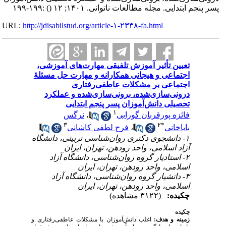
:۱۹۹-۱۹۹
()
پسر پنجم ابتدایی. مجله مطالعات ناتوانی. ۱۴۰۱; ۱۲
URL:
http://jdisabilstud.org/article-۱-۲۳۳۸-fa.html
تعیین تأثیر آموزش تلفیقی مهارت‌های آموزشی،
اجتماعی و هیجانی همکارانه و مهارت‌ حل مسئلهٔ
اجتماعی بر مشکلات عاطفی‌رفتاری
درونی‌سازی‌شده، برونی‌سازی‌شده و عملکرد
تحصیلی دانش‌آموزان پسر پنجم ابتدایی
۱
نرگس
،
فائزه پورقربان گورابی
۳
۲
*
فرح لطفی کاشانی
،
باباخانی
۱- دانشجوی دکتری روان‌شناسی تربیتی، دانشگاه
آزاد اسلامی، واحد رودهن، تهران، ایران
۲- استادیار گروه روان‌شناسی، دانشگاه آزاد
اسلامی، واحد رودهن، تهران، ایران
۳- دانشیار گروه روان‌شناسی، دانشگاه آزاد
اسلامی، واحد رودهن، تهران، ایران
چکیده:
(۳۱۲۲ مشاهده)
چکیده
زمینه و هدف:
اغلب دانش‌آموزان با مشکلات عاطفی‌رفتاری و