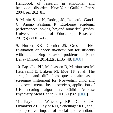
Handbook of research in emotional and
behavioral disorders. New York: Guilford Press;
2004. pp: 262–81.
8. Martin Sanz N, RodrigoIG, Izquierdo García
C, Ajenjo Pastrana P. Exploring academic
performance: looking beyond numerical grades.
Universal Journal of Educational Research.
2017;5(7):1105–12.
9. Hunter KK, Chenier JS, Gresham FM.
Evaluation of check in/check out for students
with internalizing behavior problems. J Emot
Behav Disord. 2014;22(3):135–48. [
DOI
]
10. Brøndbo PH, Mathiassen B, Martinussen M,
Heiervang E, Eriksen M, Moe TF, et al. The
strengths and difficulties questionnaire as a
screening instrument for Norwegian child and
adolescent mental health services, application of
UK scoring algorithms. Child Adolesc
Psychiatry Ment Health. 2011;5(1):32. [
DOI
]
11. Payton J, Weissberg RP, Durlak JA,
Dymnicki AB, Taylor RD, Schellinger KB, et al.
The positive impact of social and emotional