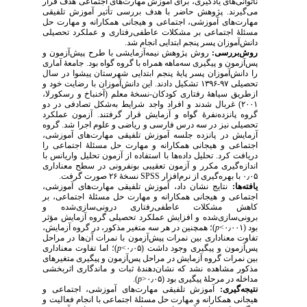
ناتوانی‌های یادگیری، برای آموزش مهارت‌های اجتماعی هدف قرار
می‌گیرند. پژوهش حاضر با هدف بررسی تأثیر آموزش تلفیقی
مهارت‌های آموزشی،
اجتماعی و هیجانی همکارانه و مهارت حل
مسئلهٔ اجتماعی بر مشکلات عاطفی‌رفتاری و عملکرد تحصیلی
دانش‌آموزان پسر پنجم ابتدایی انجام شد.
روش‌‌بررسی:
روش پژوهش نیمه‌آزمایشی با طرح پیش‌آزمون و
پس‌آزمون و پیگیری سه‌ماهه همراه با گروه گواه بود. جامعه‌ٔ آماری
را دانش‌آموزان پسر پایهٔ پنجم ابتدایی شهرستان پیشوا در سال
تحصیلی ۹۷-۱۳۹۶ تشکیل دادند. این دانش‌آموزان با رضایت خود و
ازطریق سیاههٔ رفتاری کودکان-نسخهٔ معلم (آخنباخ و رسکورلا،
۲۰۰۱) غربال شدند و افراد واجد شرایط
به‌شکل تصادفی در دو
گروه پانزده‌نفرهٔ گواه و آزمایش قرار گرفتند.
آزمون عملکرد
تحصیلی نیز در سه درس فارسی و ریاضی و علوم
اجرا شد. گروه‌
آزمایش در پانزده جلسه آموزش
تلفیقی مهارت‌های آموزشی،
اجتماعی و هیجانی همکارانه و مهارت حل مسئلهٔ اجتماعی را
دریافت کرد.
تحلیل داده‌ها با استفاده از آزمون تحلیل واریانس با
اندازه‌گیری مکرر و آزمون تعقیبی بونفرونی در سطح معناداری
نسخهٔ ۲۶ صورت گرفت.
SPS
S
۰٫۰۵ با بهره‌گیری از نرم‌افزار
یافته‌ها:
نتایج نشان داد، آموزش تلفیقی مهارت‌های آموزشی،
اجتماعی و هیجانی همکارانه و مهارت حل مسئلهٔ اجتماعی، بر
کاهش مشکلات عاطفی‌رفتاری درونی‌سازی‌شده و
برونی‌سازی‌شده و افزایش عملکرد تحصیلی گروه آزمایش مؤثر
، در گروه آزمایش،
مذکور
در هر سه متغیر
)؛ همچنین
p
بود (۰٫۰۰۱>
تفاوت معناداری بین نمرات پیش‌آزمون با نمرات آن‌ها در مراحل
)؛ اما تفاوت معناداری
p
پس‌آزمون و پیگیری وجود داشت (۰٫۰۵>
بین نمرات گروه آزمایش در مراحل پس‌آزمون و پیگیری متغیرهای
مذکور مشاهده نشد که نشان‌دهندهٔ ثبات و ماندگاری اثربخشی
).
p
مداخله در مرحلۀ پیگیری بود (۰٫۰۵<
نتیجه‌گیری:
آموزش
تلفیقی مهارت‌های آموزشی، اجتماعی و
هیجانی همکارانه و مهارت حل مسئلهٔ اجتماعی
با انجام فعالیت و