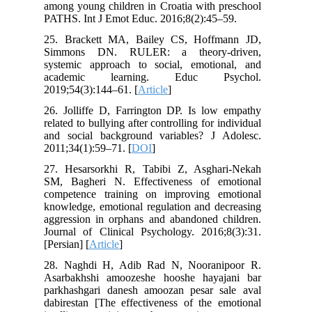
among young children in Croatia with preschool
PATHS. Int J Emot Educ. 2016;8(2):45–59.
25. Brackett MA, Bailey CS, Hoffmann JD,
Simmons DN. RULER: a theory-driven,
systemic approach to social, emotional, and
academic learning. Educ Psychol.
2019;54(3):144–61. [
Article
]
26. Jolliffe D, Farrington DP. Is low empathy
related to bullying after controlling for individual
and social background variables? J Adolesc.
2011;34(1):59–71. [
DOI
]
27. Hesarsorkhi R, Tabibi Z, Asghari-Nekah
SM, Bagheri N. Effectiveness of emotional
competence training on improving emotional
knowledge, emotional regulation and decreasing
aggression in orphans and abandoned children.
Journal of Clinical Psychology. 2016;8(3):31.
[Persian] [
Article
]
28. Naghdi H, Adib Rad N, Nooranipoor R.
Asarbakhshi amoozeshe hooshe hayajani bar
parkhashgari danesh amoozan pesar sale aval
dabirestan [The effectiveness of the emotional