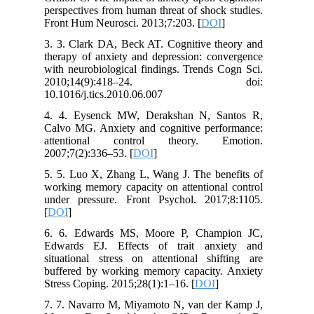
perspectives from human threat of shock studies.
Front Hum Neurosci. 2013;7:203. [
DOI
]
3. 3. Clark DA, Beck AT. Cognitive theory and
therapy of anxiety and depression: convergence
with neurobiological findings. Trends Cogn Sci.
2010;14(9):418–24. doi:
10.1016/j.tics.2010.06.007
4. 4. Eysenck MW, Derakshan N, Santos R,
Calvo MG. Anxiety and cognitive performance:
attentional control theory. Emotion.
2007;7(2):336–53. [
DOI
]
5. 5. Luo X, Zhang L, Wang J. The benefits of
working memory capacity on attentional control
under pressure. Front Psychol. 2017;8:1105.
[
DOI
]
6. 6. Edwards MS, Moore P, Champion JC,
Edwards EJ. Effects of trait anxiety and
situational stress on attentional shifting are
buffered by working memory capacity. Anxiety
Stress Coping. 2015;28(1):1–16. [
DOI
]
7. 7. Navarro M, Miyamoto N, van der Kamp J,