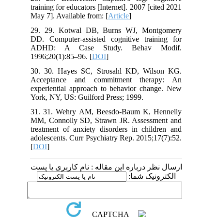
training for educators [Internet]. 2007 [cited 2021
May 7]. Available from: [
Article
]
29. 29. Kotwal DB, Burns WJ, Montgomery
DD. Computer-assisted cognitive training for
ADHD: A Case Study. Behav Modif.
1996;20(1):85–96. [
DOI
]
30. 30. Hayes SC, Strosahl KD, Wilson KG.
Acceptance and commitment therapy: An
experiential approach to behavior change. New
York, NY, US: Guilford Press; 1999.
31. 31. Wehry AM, Beesdo-Baum K, Hennelly
MM, Connolly SD, Strawn JR. Assessment and
treatment of anxiety disorders in children and
adolescents. Curr Psychiatry Rep. 2015;17(7):52.
[
DOI
]
ارسال نظر درباره این مقاله : نام کاربری یا پست
الکترونیک شما: