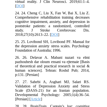
virtual reality. J Clin Neurosci. 2019;61:1–4.
[
DOI
]
24. 24. Cheng C, Liu X, Fan W, Bai X, Liu Z.
Comprehensive rehabilitation training decreases
cognitive impairment, anxiety, and depression in
poststroke patients: a randomized, controlled
study. J Stroke Cerebrovasc Dis.
2018;27(10):2613–22. [
DOI
]
25. 25. Lovibond SH, Lovibond PF. Manual for
the depression anxiety stress scales. Psychology
Foundation of Australia; 1996.
26. 26. Delavar A. Mabani nazari va elmi
pazhouhesh dar oloum ensani va ejtemaie [Basis
of theoretical and practical research in social &
human sciences]. Tehran: Roshd Pub; 2014,
p:131. [Persian]
27. 27. Sahebi A, Asghari MJ, Salari RS.
Validation of Depression Anxiety and Stress
Scale (DASS-21) for an Iranian population.
Developmental Psychology: 2005;1(4):36–54.
[Persian] [
Article
]
28. 28. BrainTrain. Captain’s log: cognitive