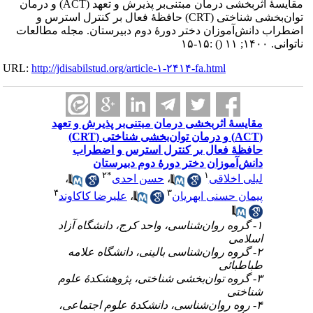
مقایسهٔ اثربخشی درمان مبتنی‌بر پذیرش و تعهد (ACT) و درمان
توان‌بخشی شناختی (CRT) حافظهٔ فعال بر کنترل استرس و
اضطراب دانش‌آموزان دختر دورهٔ دوم دبیرستان. مجله مطالعات
:۱۵-۱۵
()
ناتوانی. ۱۴۰۰; ۱۱
URL:
http://jdisabilstud.org/article-۱-۲۴۱۴-fa.html
مقایسهٔ اثربخشی درمان مبتنی‌بر پذیرش و تعهد
(ACT) و درمان توان‌بخشی شناختی (CRT)
حافظهٔ فعال بر کنترل استرس و اضطراب
دانش‌آموزان دختر دورهٔ دوم دبیرستان
۲
*
۱
،
حسن احدی
،
لیلی اخلاقی
۴
۳
علیرضا کاکاوند
،
پیمان حسنی ابهریان
۱- گروه روان‌شناسی، واحد کرج، دانشگاه آزاد
اسلامی
۲- گروه روان‌شناسی بالینی، دانشگاه علامه
طباطبائی
۳- گروه توان‌بخشی شناختی، پژوهشکدهٔ علوم
شناختی
۴- روه روان‌شناسی، دانشکدهٔ علوم اجتماعی،