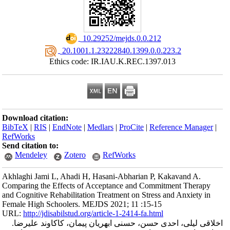
‎ 10.29252/mejds.0.0.212
‎ 20.1001.1.23222840.1399.0.0.223.2
Ethics code: IR.IAU.K.REC.1397.013
Download citation:
BibTeX
|
RIS
|
EndNote
|
Medlars
|
ProCite
|
Reference Manager
|
RefWorks
Send citation to:
Mendeley
Zotero
RefWorks
Akhlaghi Jami L, Ahadi H, Hasani-Abharian P, Kakavand A.
Comparing the Effects of Acceptance and Commitment Therapy
and Cognitive Rehabilitation Treatment on Stress and Anxiety in
Female High Schoolers. MEJDS 2021; 11 :15-15
URL:
http://jdisabilstud.org/article-1-2414-fa.html
اخلاقی لیلی، احدی حسن، حسنی ابهریان پیمان، کاکاوند علیرضا.