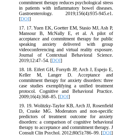
commitment therapy reduces psychological stress
in patients with inflammatory bowel diseases.
Gastroenterology. 2019;156(4):935-945.e1.
[
DOI
]
17. 17. Yuen EK, Goetter EM, Stasio MJ, Ash P,
Mansour B, McNally E, et al. A pilot of
acceptance and commitment therapy for public
speaking anxiety delivered with group
videoconferencing and virtual reality exposure.
Journal of Contextual Behavioral Science.
2019;12:47–54. [
DOI
]
18. 18. Eifert GH, Forsyth JP, Arch J, Espejo E,
Keller M, Langer D. Acceptance and
commitment therapy for anxiety disorders: three
case studies exemplifying a unified treatment
protocol. Cognitive and Behavioral Practice.
2009;16(4):368–85. [
DOI
]
19. 19. Wolitzky-Taylor KB, Arch JJ, Rosenfield
D, Craske MG. Moderators and non-specific
predictors of treatment outcome for anxiety
disorders: a comparison of cognitive behavioral
therapy to acceptance and commitment therapy. J
Consult Clin Psychol. 2012;80(5):786–99. [
DOI
]