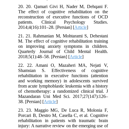
20. 20. Qamari Givi H, Nader M, Dehqani F.
The effect of cognitive rehabilitation on the
reconstruction of executive functions of OCD
patients. Clinical Psychology Studies.
2014;4(16):101–28. [Persian] [
Article
]
21. 21. Rahmanian M, Mohtarami S, Dehestani
M. The effect of cognitive rehabilitation training
on improving anxiety symptoms in children.
Quarterly Journal of Child Mental Health.
2018;5(1):48–58. [Persian] [
Article
]
22. 22. Amani O, Mazaheri MA, Nejati V,
Shamsian S. Effectiveness of cognitive
rehabilitation in executive functions (attention
and working memory) in adolescents survived
from acute lymphoblastic leukemia with a history
of chemotherapy: a randomized clinical trial. J
Mazandaran Uni Med Sci. 2017;27(147):126–
38. [Persian] [
Article
]
23. 23. Maggio MG, De Luca R, Molonia F,
Porcari B, Destro M, Casella C, et al. Cognitive
rehabilitation in patients with traumatic brain
injury: A narrative review on the emerging use of