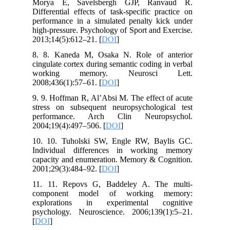
Morya E, Savelsbergh GJP, Ranvaud R.
Differential effects of task-specific practice on
performance in a simulated penalty kick under
high-pressure. Psychology of Sport and Exercise.
2013;14(5):612–21. [
DOI
]
8. 8. Kaneda M, Osaka N. Role of anterior
cingulate cortex during semantic coding in verbal
working memory. Neurosci Lett.
2008;436(1):57–61. [
DOI
]
9. 9. Hoffman R, Al’Absi M. The effect of acute
stress on subsequent neuropsychological test
performance. Arch Clin Neuropsychol.
2004;19(4):497–506. [
DOI
]
10. 10. Tuholski SW, Engle RW, Baylis GC.
Individual differences in working memory
capacity and enumeration. Memory & Cognition.
2001;29(3):484–92. [
DOI
]
11. 11. Repovs G, Baddeley A. The multi-
component model of working memory:
explorations in experimental cognitive
psychology. Neuroscience. 2006;139(1):5–21.
[
DOI
]