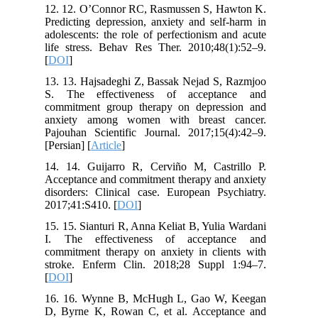
12. 12. O’Connor RC, Rasmussen S, Hawton K.
Predicting depression, anxiety and self-harm in
adolescents: the role of perfectionism and acute
life stress. Behav Res Ther. 2010;48(1):52–9.
[
DOI
]
13. 13. Hajsadeghi Z, Bassak Nejad S, Razmjoo
S. The effectiveness of acceptance and
commitment group therapy on depression and
anxiety among women with breast cancer.
Pajouhan Scientific Journal. 2017;15(4):42–9.
[Persian] [
Article
]
14. 14. Guijarro R, Cerviño M, Castrillo P.
Acceptance and commitment therapy and anxiety
disorders: Clinical case. European Psychiatry.
2017;41:S410. [
DOI
]
15. 15. Sianturi R, Anna Keliat B, Yulia Wardani
I. The effectiveness of acceptance and
commitment therapy on anxiety in clients with
stroke. Enferm Clin. 2018;28 Suppl 1:94–7.
[
DOI
]
16. 16. Wynne B, McHugh L, Gao W, Keegan
D, Byrne K, Rowan C, et al. Acceptance and