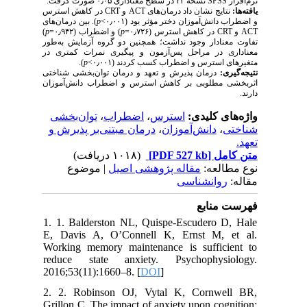
نسخهٔ ۲۳ در سطح معناداری ۰٫۰۵ صورت گرفت.
SPSS
نرم‌افزار
در کاهش استرس
CRT
و
ACT
نتایج نشان داد درمان‌های
یافته‌ها:
). بین درمان‌های
p
و اضطراب دانش‌آموزان دختر مؤثر بود (۰٫۰۰۱>
)
p
) و اضطراب (۰٫۹۴۲=
p
در کاهش استرس (۰٫۷۲۶=
CRT
و
ACT
تفاوت معنا‌دار وجود نداشت؛ همچنین دو گروه آزمایش به‌طور
معناداری در مراحل پس‌آزمون و پیگیری نمرات کمتری در
).
p
متغیرهای استرس و اضطراب کسب کردند (۰٫۰۰۱>
نتیجه‌گیری:
درمان پذیرش و تعهد و درمان توان‌بخشی شناختی
اثربخشی مطلوبی بر کاهش استرس و اضطراب دانش‌آموزان
دارند.
توان‌بخشی
،
اضطراب
،
استرس
واژه‌های کلیدی:
درمان مبتنی‌بر پذیرش و
،
دانش‌آموزان
،
شناختی
تعهد.
(۱۰۱۸ دریافت)
[PDF 527 kb]
متن کامل
نوع مطالعه:
مقاله پژوهشی اصیل
| موضوع
مقاله:
روانشناسی
فهرست منابع
1. 1. Balderston NL, Quispe-Escudero D, Hale
E, Davis A, O’Connell K, Ernst M, et al.
Working memory maintenance is sufficient to
reduce state anxiety. Psychophysiology.
2016;53(11):1660–8. [
DOI
]
2. 2. Robinson OJ, Vytal K, Cornwell BR,
Grillon C. The impact of anxiety upon cognition: