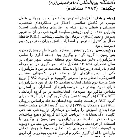
دانشگاه بین‌المللی امام‌خمینی(ره)
چکیده:
(۲۷۸۳ مشاهده)
زمینه و هدف:
افزایش استرس و اضطراب در نوجوانان عامل
مهمی در کاهش سلامتی، اختلال در عملکردهای شخصی،
تحصیلی و شغلی و نیز اقدام به رفتارهای مخاطره‌آمیز است؛
بنابراین هدف از این پژوهش مقایسهٔ اثربخشی درمان مبتنی‌بر
) حافظهٔ
CRT
) با درمان توان‌بخشی شناختی (
ACT
پذیرش و تعهد (
فعال بر کنترل استرس و اضطراب دانش‌آموزان دختر دورهٔ دوم
دبیرستان بود.
روش‌بررسی:
روش پژوهش، نیمه‌آزمایشی با طرح پیش‌آزمون و
پس‌آزمون با گروه گواه و پیگیری بود. جامعهٔ آماری را تمامی
دانش‌آموزان دختر متوسطهٔ دوم منطقهٔ بیست شهر تهران در
سال تحصیلی ۹۸-۱۳۹۷ تشکیل دادند. نمونه‌گیری در دو مرحله
انجام پذیرفت: در مرحلهٔ اول به‌شکل هدف‌مند در بین دانش‌آموزان
یکی از دبیرستان‌های آن منطقه فرم 21سؤالی مقیاس
افسردگی، اضطراب و استرس (لاویبوند و لاویبوند، ۱۹۹۵) توزیع
شد؛ مرحلهٔ دوم شامل انتخاب تصادفی ۴۵ نفر از بین دانش‌آموزان
دارای نمرهٔ بیشتر در خرده‌مقیاس‌های اضطراب و استرس
مقیاس مذکور بود. نمونه‌های انتخاب‌شده در دو گروه آزمایشی
(هر گروه ۱۵ نفر) و یک‌ گروه گواه قرار گرفتند. برای
CRT
و
ACT
در هشت جلسه‌ٔ نوددقیقه‌ای مداخله براساس پروتکل
ACT
گروه
در هشت جلسه‌ٔ
CRT
(هیز و همکاران، ۱۹۹۹) ارائه شد. گروه
ACT
نوددقیقه‌ای آموزش را براساس نرم‌افزار توان‌بخشی شناختی
کاپیتان لاگ نسخۀ ۲۰۱۸ دریافت کرد؛ اما گروه گواه هیچ مداخله‌ای
دریافت نکرد. داده‌ها در پیش‌آزمون، پس‌آزمون و پیگیری با
استفاده از خرده‌مقیاس‌های اضطراب و استرس مقیاس لاویبوند
و لاویبوند (۱۹۹۵) جمع‌آوری شد. تحلیل داده‌ها با روش تحلیل
واریانس با اندازه‌گیری مکرر و آزمون تعقیبی بونفرونی ازطریق