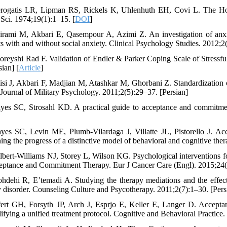
rogatis LR, Lipman RS, Rickels K, Uhlenhuth EH, Covi L. The Hop
Sci. 1974;19(1):1–15. [
DOI
]
irami M, Akbari E, Qasempour A, Azimi Z. An investigation of anxie
ts with and without social anxiety. Clinical Psychology Studies. 2012;2(
oreyshi Rad F. Validation of Endler & Parker Coping Scale of Stressful 
sian] [
Article
]
isi J, Akbari F, Madjian M, Atashkar M, Ghorbani Z. Standardization 
. Journal of Military Psychology. 2011;2(5):29–37. [Persian]
yes SC, Strosahl KD. A practical guide to acceptance and commitm
yes SC, Levin ME, Plumb-Vilardaga J, Villatte JL, Pistorello J. Ac
ing the progress of a distinctive model of behavioral and cognitive th
bert-Williams NJ, Storey L, Wilson KG. Psychological interventions for p
eptance and Commitment Therapy. Eur J Cancer Care (Engl). 2015;24(
hdehi R, E’temadi A. Studying the therapy mediations and the effec
y disorder. Counseling Culture and Psycotherapy. 2011;2(7):1–30. [Pers
fert GH, Forsyth JP, Arch J, Esprjo E, Keller E, Langer D. Acceptan
ifying a unified treatment protocol. Cognitive and Behavioral Practice.