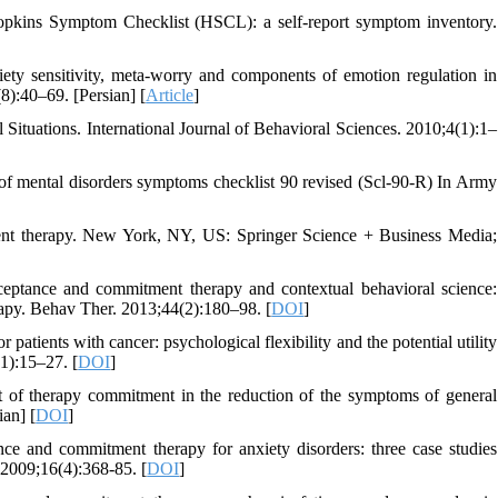
kins Symptom Checklist (HSCL): a self-report symptom inventory.
ty sensitivity, meta-worry and components of emotion regulation in
8):40–69. [Persian] [
Article
]
Situations. International Journal of Behavioral Sciences. 2010;4(1):1–
of mental disorders symptoms checklist 90 revised (Scl-90-R) In Army
ent therapy. New York, NY, US: Springer Science + Business Media;
ceptance and commitment therapy and contextual behavioral science:
erapy. Behav Ther. 2013;44(2):180–98. [
DOI
]
atients with cancer: psychological flexibility and the potential utility
1):15–27. [
DOI
]
t of therapy commitment in the reduction of the symptoms of general
ian] [
DOI
]
ce and commitment therapy for anxiety disorders: three case studies
 2009;16(4):368-85. [
DOI
]