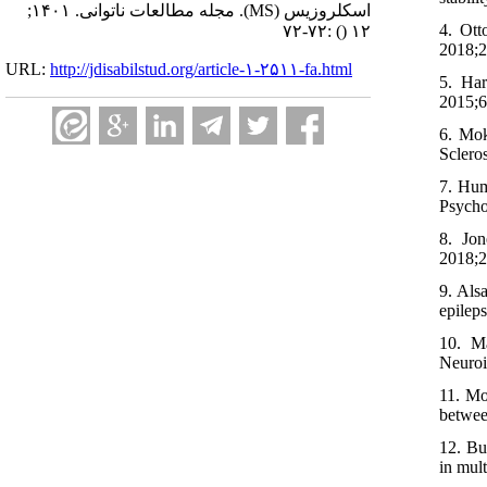
اسکلروزیس (MS). مجله مطالعات ناتوانی. ۱۴۰۱;
4. Ott
:۷۲-۷۲
()
۱۲
2018;2
URL:
http://jdisabilstud.org/article-۱-۲۵۱۱-fa.html
5. Har
2015;6
6. Mok
Sclero
7. Hum
Psycho
8. Jo
2018;2
9. Als
epilep
10. M
Neuroi
11. Mo
betwee
12. Bu
in mul