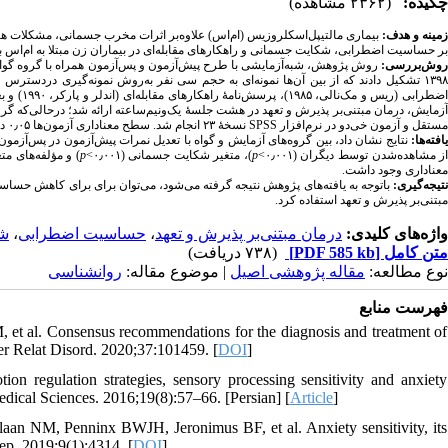
چکیده:
(۲۳۶۲ مشاهده)
زمینه و هدف
بیماری
مالتیپل‌اسکلروزیس
ام‌اس) علاوه‌بر اثرات مخرب جسمانی، مشکلات هیجان
بر حساسیت اضطرابی، شکایت جسمانی و راهکارهای مقابله‌ای در بیماران زن مبتلا به ام‌اس
.
روش‌بررسی
تشکیل دادند که از بین آ‌ن‌ها نمونه‌ای به حجم سی نفر به‌روش نمونه‌گیری دردسترس وار
آزمایش، درمان مبتنی‌بر پذیرش و تعهد در هشت جلسۀ یک‌ونیم‌ساعته ارائه شد؛ درحالی‌که گروه
نسخهٔ ۲۳ انجام شد. سطح معناداری آزمون‌ها ۰٫۰۵ درنظر گرفته شد.
SPSS
‌مستقل و آزمون خی‌دو در نرم‌افزار
یافته‌ها:
نتایج نشان داد، بین گروه‌های آزمایش و گواه با تعدیل نمرات پیش‌آزمون در پس‌آز
و مؤلفه‌های متغیر>
p
)، متغیر شکایت جسمانی (۰٫۰۰۱>
p
از مشاهده‌شدن توسط دیگران (۰٫۰۰۱
معناداری وجود داشت.
نتیجه‌گیری:
باتوجه به یافته‌های پژوهش نتیجه گرفته می‌شود، می‌توان برای برای کاهش حساسی
مبتنی‌بر پذیرش و تعهد استفاده کرد.
شک
،
حساسیت اضطرابی
،
درمان مبتنی‌بر پذیرش و تعهد
واژه‌های کلیدی:
(۷۳۸ دریافت)
[PDF 585 kb]
متن کامل
نوع مطالعه:
مقاله پژوهشی اصیل
| موضوع مقاله:
روانشناسی
فهرست منابع
et al. Consensus recommendations for the diagnosis and treatment of
r Relat Disord. 2020;37:101459. [
DOI
]
n regulation strategies, sensory processing sensitivity and anxiety
Medical Sciences. 2016;19(8):57–66. [Persian] [
Article
]
 NM, Penninx BWJH, Jeronimus BF, et al. Anxiety sensitivity, its
Rep. 2019;9(1):4314. [
DOI
]