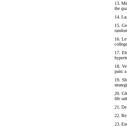
13. Mi
the qu
14. La
15. Gr
random
16. Le
colleg
17. Eb
hypert
18. Ve
pain: 
19. Sh
strate
20. Gh
life s
21. De
22. Re
23. En