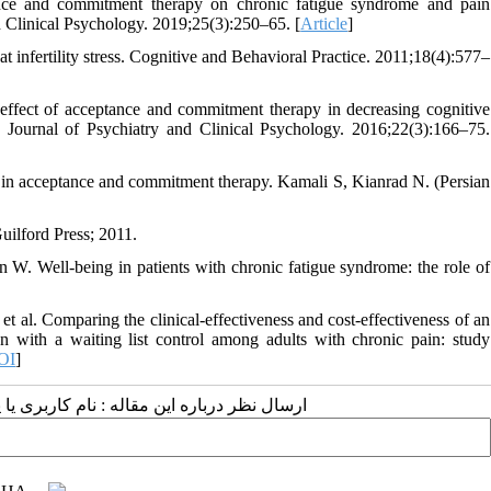
nce and commitment therapy on chronic fatigue syndrome and pain
nd Clinical Psychology. 2019;25(3):250–65. [
Article
]
infertility stress. Cognitive and Behavioral Practice. 2011;18(4):577–
ffect of acceptance and commitment therapy in decreasing cognitive
 Journal of Psychiatry and Clinical Psychology. 2016;22(3):166–75.
in acceptance and commitment therapy. Kamali S, Kianrad N. (Persian
ilford Press; 2011.
Well-being in patients with chronic fatigue syndrome: the role of
l. Comparing the clinical-effectiveness and cost-effectiveness of an
 with a waiting list control among adults with chronic pain: study
OI
]
ارسال نظر درباره این مقاله : نام کاربری :