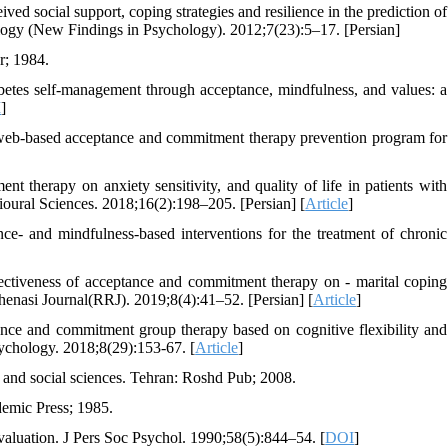
 social support, coping strategies and resilience in the prediction of
chology (New Findings in Psychology). 2012;7(23):5–17. [Persian]
r; 1984.
es self-management through acceptance, mindfulness, and values: a
I
]
e web-based acceptance and commitment therapy prevention program for
 therapy on anxiety sensitivity, and quality of life in patients with
ioural Sciences. 2018;16(2):198–205. [Persian] [
Article
]
 and mindfulness-based interventions for the treatment of chronic
ctiveness of acceptance and commitment therapy on - marital coping
shenasi Journal(RRJ). 2019;8(4):41–52. [Persian] [
Article
]
ce and commitment group therapy based on cognitive flexibility and
sychology. 2018;8(29):153-67. [
Article
]
s and social sciences. Tehran: Roshd Pub; 2008.
demic Press; 1985.
valuation. J Pers Soc Psychol. 1990;58(5):844–54. [
DOI
]