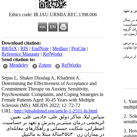
( و تعهد
Ethics code: IR.IAU.URMIA.REC.1398.006
م‌اس شهر ارومیه در سال
۱۳۹۸ سیت
 ۱۹۹۰) و بعد شکایت جسمانی چک‌لیست نشانه‌های اختلالات روانی (دراگوتیس و همکاران، ۱۹۷۴) بود. برای گروه
زمون‌ تی
Download citation:
تی و ترس
) تفاوت
p
BibTeX
|
RIS
|
EndNote
|
Medlars
|
ProCite
|
Reference Manager
|
RefWorks
از درمان
Send citation to:
Mendeley
Zotero
RefWorks
Sepas L, Shaker Dioulag A, Khademi A.
Determining the Effectiveness of Acceptance and
Commitment Therapy on Anxiety Sensitivity,
Psychosomatic Complaints, and Coping Strategies in
Female Patients Aged 30-45 Years with Multiple
1. Yam
Sclerosis (MS). MEJDS 2022; 12 :72-72
multip
URL:
http://jdisabilstud.org/article-1-2511-fa.html
2. Sol
سپاس لیلا، شاکر دولق علی، خادمی علی. تعیین
sensiti
اثربخشی درمان مبتنی‌بر پذیرش و تعهد بر حساسیت
اضطرابی، شکایت جسمانی و راهکارهای مقابله‌ای
3. Hov
در بیماران زن ۳۰تا۴۵سالهٔ مبتلا به مالتیپل
stabili