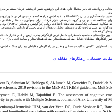
ی و روان‌شناختی نیز به‌دنبال دارد. هدف این پژوهش، تعیین اثربخشی درمان مبتنی‌بر پذیرش
بود
روش پژوهش، شبه‌آزمایشی با طرح پیش‌آزمون و پس‌آزمون همراه با گروه گواه بود. جامعۀ آماری را زنان ۳۰تا۴۵سالۀ مبتلا به ام‌اس مراجعه‌کننده به انجمن ا
د مطالعه شدند و در دو گروه پانزده‌نفره قرار گرفتند. برای جمع‌آوری داده‌ها از شاخص حسا
اضطرابی (ریس و مک‌نالی، ۱۹۸۵)، پرسش‌نامهٔ راهکارهای مقابله‌ای (اندلر و پارکر،
 گواه آموزشی دریافت نکرد. به‌منظور تحلیل داده‌ها از آزمون تحلیل کوواریانس تک‌متغیری، آ
مون، بین مؤلفه‌های حساسیت اضطرابی شامل ترس از نگرانی‌ بدنی، ترس از عدم کنترل شناخ
)  راهکارهای مقابله‌ای شامل مقابلۀ مسئله‌مدار، مقابلۀ هیجان‌مدار و مقابلۀ اجتنابی (۰٫۰۰۱
ت اضطرابی، کاهش شکایت جسمانی و تغییر در راهکارهای مقابله‌ای بیماران مبتلا به ام‌اس، 
راهکارهای مقابله‌‌ای
،
ایت جسمانی
out B, Sahraian M, Bohlega S, Al-Jumah M, Goueider R, Dahdaleh M, 
le sclerosis: 2019 revisions to the MENACTRIMS guidelines. Mult Scle
eymani E, Habibi M, Tajoddini E. The assessment of cognitive emotio
vity in patients with Multiple Sclerosis. Journal of Arak University of 
enkamp-Hermelink JHM, van der Veen DC, Oude Voshaar RC, Batelaan
ty and longitudinal association with severity of anxiety symptoms. Sci 