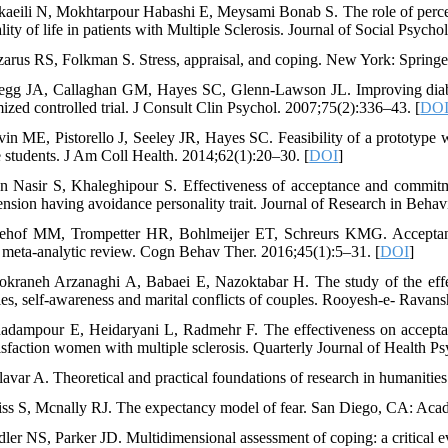
kaeili N, Mokhtarpour Habashi E, Meysami Bonab S. The role of perceived
ality of life in patients with Multiple Sclerosis. Journal of Social Psy
zarus RS, Folkman S. Stress, appraisal, and coping. New York: Springe
egg JA, Callaghan GM, Hayes SC, Glenn-Lawson JL. Improving diabet
ized controlled trial. J Consult Clin Psychol. 2007;75(2):336–43. [
DO
vin ME, Pistorello J, Seeley JR, Hayes SC. Feasibility of a prototyp
e students. J Am Coll Health. 2014;62(1):20–30. [
DOI
]
n Nasir S, Khaleghipour S. Effectiveness of acceptance and commitment
ension having avoidance personality trait. Journal of Research in Behav
ehof MM, Trompetter HR, Bohlmeijer ET, Schreurs KMG. Acceptance-
a meta-analytic review. Cogn Behav Ther. 2016;45(1):5–31. [
DOI
]
okraneh Arzanaghi A, Babaei E, Nazoktabar H. The study of the effe
gies, self-awareness and marital conflicts of couples. Rooyesh-e- Ravan
adampour E, Heidaryani L, Radmehr F. The effectiveness on acceptan
atisfaction women with multiple sclerosis. Quarterly Journal of Health P
lavar A. Theoretical and practical foundations of research in humanitie
iss S, Mcnally RJ. The expectancy model of fear. San Diego, CA: Aca
dler NS, Parker JD. Multidimensional assessment of coping: a critical e