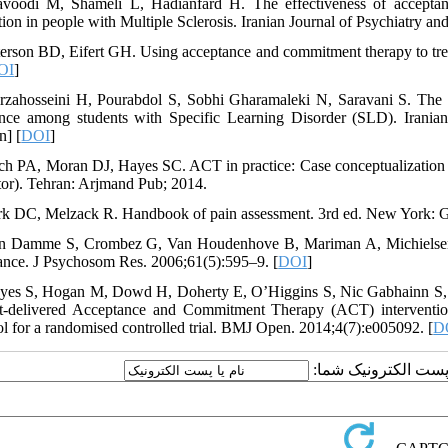
voodi M, Shameli L, Hadianfard H. The effectiveness of accepta
tion in people with Multiple Sclerosis. Iranian Journal of Psychiatry a
terson BD, Eifert GH. Using acceptance and commitment therapy to treat 
OI
]
rzahosseini H, Pourabdol S, Sobhi Gharamaleki N, Saravani S. The e
nce among students with Specific Learning Disorder (SLD). Iranian
n] [
DOI
]
ch PA, Moran DJ, Hayes SC. ACT in practice: Case conceptualization 
ator). Tehran: Arjmand Pub; 2014.
rk DC, Melzack R. Handbook of pain assessment. 3rd ed. New York: Gu
n Damme S, Crombez G, Van Houdenhove B, Mariman A, Michielsen W. 
ance. J Psychosom Res. 2006;61(5):595–9. [
DOI
]
yes S, Hogan M, Dowd H, Doherty E, O’Higgins S, Nic Gabhainn S, et a
et-delivered Acceptance and Commitment Therapy (ACT) intervention
ol for a randomised controlled trial. BMJ Open. 2014;4(7):e005092. [
D
یا پست الکترونیک شما