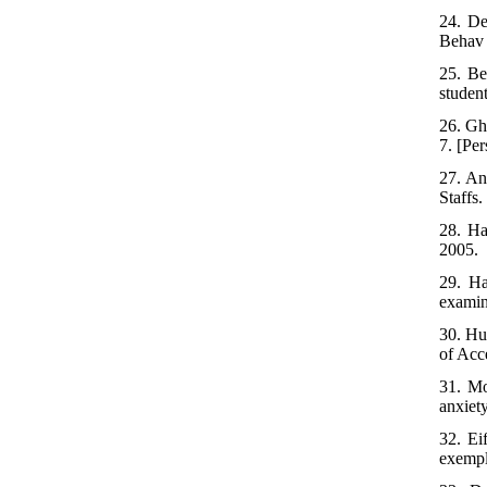
24. De
Behav 
25. Be
studen
26. Gh
7. [Per
27. An
Staffs
28. Ha
2005.
29. Ha
examin
30. Hul
of Acc
31. Mo
anxiet
32. Ei
exempl