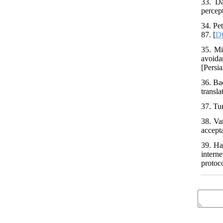
33. Da
percep
34. Pe
87. [
D
35. Mi
avoida
[Persia
36. Ba
transl
37. Tu
38. Va
accept
39. Ha
intern
protoc