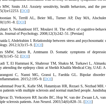
o MW, Smits JAJ. Anxiety sensitivity, health behaviors, and the pr
5(3):e12253. [
DOI
]
toonian N, Terrill AL, Beier ML, Turner AP, Day MA, Alschuler K
0(1):91–8. [
DOI
]
htari S, Neshatdoust HT, Moulavi H. The effect of cognitive-behavio
sis. Journal of Psychology. 2008;12(3):242–51. [Persian]
aida I, Abdelrahim I. Relationship between stress and psychosomatic 
logy. 2012;1(3):15–9. [
DOI
]
nes SMW, Salem R, Amtmann D. Somatic symptoms of depression a
0(3):145–52. [
DOI
]
aadi T, El Hammasi K, Shahrour TM, Shakra M, Turkawi L, Almaskari 
sy attending the epilepsy clinic at Sheikh Khalifa Medical City, UAE: A
arangoni C, Nanni MG, Grassi L, Faedda GL. Bipolar disorder p
nflammation. 2015;2:195–9. [
DOI
]
ahmmad Pour K, Kafie SM, Hatamiyan HR, Rezaei S, Nezhad MH. Comp
n patients with multiple sclerosis and normal matched people. Jundisha
ljevac D, Verkooyen RP, Jacobs BC, Hop W, van der Zwaan LA, van D
tiple sclerosis patients. Ann Neurol. 2003;54(6):828–31. [
DOI
]