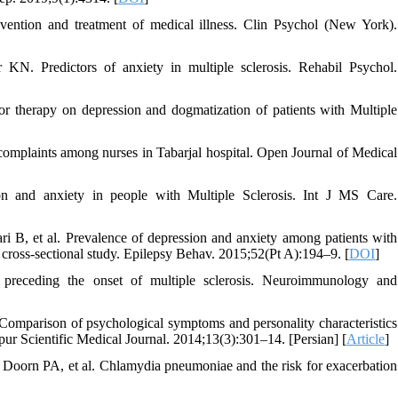
evention and treatment of medical illness. Clin Psychol (New York).
N. Predictors of anxiety in multiple sclerosis. Rehabil Psychol.
r therapy on depression and dogmatization of patients with Multiple
complaints among nurses in Tabarjal hospital. Open Journal of Medical
nd anxiety in people with Multiple Sclerosis. Int J MS Care.
B, et al. Prevalence of depression and anxiety among patients with
 cross-sectional study. Epilepsy Behav. 2015;52(Pt A):194–9. [
DOI
]
receding the onset of multiple sclerosis. Neuroimmunology and
arison of psychological symptoms and personality characteristics
pur Scientific Medical Journal. 2014;13(3):301–14. [Persian] [
Article
]
oorn PA, et al. Chlamydia pneumoniae and the risk for exacerbation