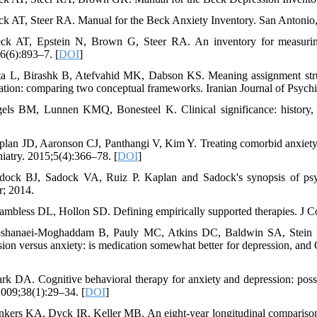
ck AT, Steer RA. Manual for the Beck Anxiety Inventory. San Antonio
ck AT, Epstein N, Brown G, Steer RA. An inventory for measuring c
6(6):893–7. [
DOI
]
ta L, Birashk B, Atefvahid MK, Dabson KS. Meaning assignment struc
ation: comparing two conceptual frameworks. Iranian Journal of Psychi
els BM, Lunnen KMQ, Bonesteel K. Clinical significance: history, a
plan JD, Aaronson CJ, Panthangi V, Kim Y. Treating comorbid anxiety
hiatry. 2015;5(4):366–78. [
DOI
]
dock BJ, Sadock VA, Ruiz P. Kaplan and Sadock's synopsis of psychia
; 2014.
ambless DL, Hollon SD. Defining empirically supported therapies. J Co
shanaei-Moghaddam B, Pauly MC, Atkins DC, Baldwin SA, Stein M
sion versus anxiety: is medication somewhat better for depression, an
ark DA. Cognitive behavioral therapy for anxiety and depression: possib
2009;38(1):29–34. [
DOI
]
nkers KA, Dyck IR, Keller MB. An eight-year longitudinal comparison 