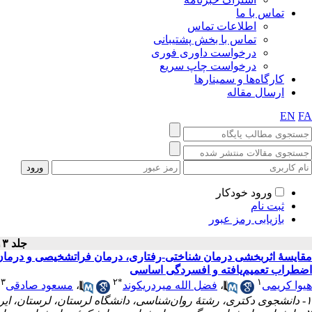
تماس با ما
اطلاعات تماس
تماس با بخش پشتیبانی
درخواست داوری فوری
درخواست چاپ سریع
کارگاه‌ها و سمینارها
ارسال مقاله
EN
FA
ورود خودکار
ثبت نام
بازیابی رمز عبور
جلد ۱۳ - شماره سال ۱۴۰۲
مقایسهٔ اثربخشی درمان شناختی-رفتاری، درمان فراتشخیصی و درمان دا
اضطراب تعمیم‌یافته و افسردگی اساسی
۳
۲
*
۱
مسعود صادقی
،
فضل الله میردریکوند
،
هیوا کریمی
۱- دانشجوی دکتری، رشتهٔ روان‌شناسی، دانشگاه لرستان، لرستان، ایران