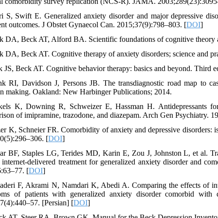
al comorbidity survey replication (NCS-R). JAMA. 2003;289(23):3095
ri S, Swift E. Generalized anxiety disorder and major depressive dis
ent outcomes. J Obstet Gynaecol Can. 2015;37(9):798–803. [
DOI
]
rk DA, Beck AT, Alford BA. Scientific foundations of cognitive theory 
rk DA, Beck AT. Cognitive therapy of anxiety disorders; science and p
k JS, Beck AT. Cognitive behavior therapy: basics and beyond. Third 
nk RI, Davidson J, Persons JB. The transdiagnostic road map to case
on making. Oakland: New Harbinger Publications; 2014.
kels K, Downing R, Schweizer E, Hassman H. Antidepressants for th
ison of imipramine, trazodone, and diazepam. Arch Gen Psychiatry. 1
zer K, Schneier FR. Comorbidity of anxiety and depressive disorders: iss
0(5):296–306. [
DOI
]
ar BF, Staples LG, Terides MD, Karin E, Zou J, Johnston L, et al. Tran
 internet-delivered treatment for generalized anxiety disorder and com
:63–77. [
DOI
]
aderi F, Akrami N, Namdari K, Abedi A. Comparing the effects of inte
ms of patients with generalized anxiety disorder comorbid with d
7(4):440–57. [Persian] [
DOI
]
ck AT, Steer RA, Brown GK. Manual for the Beck Depression Inventor