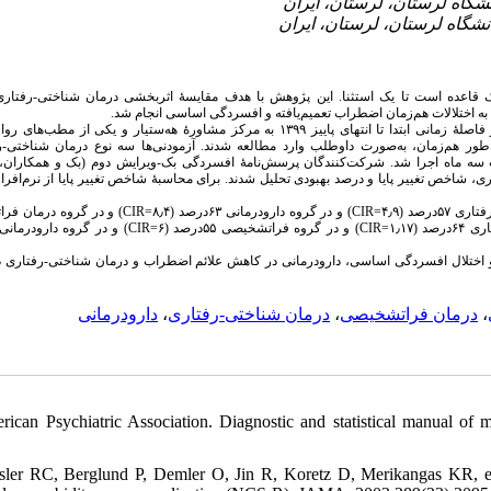
 قاعده است تا یک استثنا. این پژوهش با هدف مقایسهٔ اثربخشی درمان شناختی-رفتاری
ا به اختلالات هم‌زمان اضطراب تعمیم‌یافته و افسردگی اساسی انجام شد
فاصلهٔ زمانی ابتدا تا انتهای پاییز ۱۳۹۹ به
مرکز مشاورهٔ
هه‌ستیار
و یکی از مطب‌های روا
ر هم‌زمان، به‌صورت داوطلب وارد مطالعه شدند. آزمودنی‌ها سه نوع درمان شناختی-ر
مدت سه ماه اجرا شد. شرکت‌کنندگان پرسش‌نامهٔ افسردگی بک-ویرایش دوم (بک و همکارا
ه‌ها با استفاده از تحلیل دیداری، شاخص تغییر پایا و درصد بهبودی تحلیل شدند. برای محاسبهٔ شاخص تغییر پایا از نرم
و در گروه درمان فرات
CI
R
) و در گروه دارودرمانی ۶۳درصد (۸٫۴=
CI
R
صد (۴٫۹
CI
R
) و در گروه فراتشخیصی ۵۵درصد (۶=
CI
R
) ۱٫۱
و اختلال افسردگی اساسی، دارودرمانی در کاهش علائم اضطراب و درمان شناختی-رفتاری 
دارودرمانی
،
درمان شناختی-رفتاری
،
درمان فراتشخیصی
،
rican Psychiatric Association. Diagnostic and statistical manual of m
sler RC, Berglund P, Demler O, Jin R, Koretz D, Merikangas KR, et 