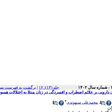
برگشت به فهرست نسخ
|
‫جلد (۱۳): ۱۲
رویی بر علائم اضطراب و افسردگی در زنان مبتلا به اختلالات همبود
۳
محمدعلی سپهوندی
،