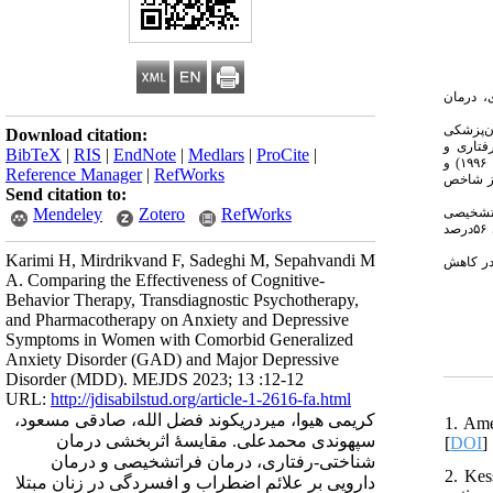
، درمان
ن‌پزشکی
Download citation:
فتاری و
BibTeX
|
RIS
|
EndNote
|
Medlars
|
ProCite
|
ن
۱۹۹۶) و
Reference Manager
|
RefWorks
‌افراز شاخص
Send citation to:
) شخیصی
Mendeley
Zotero
RefWorks
) و در گروه دارودرمانی ۵۶درصد
Karimi H, Mirdrikvand F, Sadeghi M, Sepahvandi M
در کاهش
A. Comparing the Effectiveness of Cognitive-
Behavior Therapy, Transdiagnostic Psychotherapy,
and Pharmacotherapy on Anxiety and Depressive
Symptoms in Women with Comorbid Generalized
Anxiety Disorder (GAD) and Major Depressive
Disorder (MDD). MEJDS 2023; 13 :12-12
URL:
http://jdisabilstud.org/article-1-2616-fa.html
کریمی هیوا، میردریکوند فضل الله، صادقی مسعود،
1. Ame
سپهوندی محمدعلی. مقایسهٔ اثربخشی درمان
[
DOI
]
شناختی-رفتاری، درمان فراتشخیصی و درمان
2. Kes
دارویی بر علائم اضطراب و افسردگی در زنان مبتلا