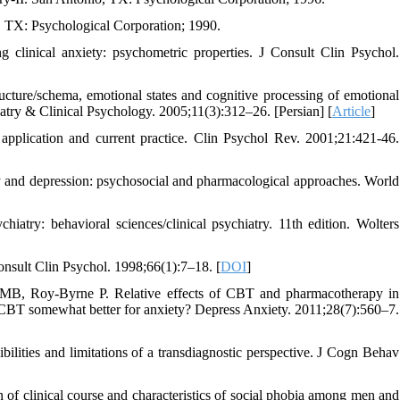
, TX: Psychological Corporation; 1990.
linical anxiety: psychometric properties. J Consult Clin Psychol.
ture/schema, emotional states and cognitive processing of emotional
atry & Clinical Psychology. 2005;11(3):312–26. [Persian] [
Article
]
pplication and current practice. Clin Psychol Rev. 2001;21:421-46.
 and depression: psychosocial and pharmacological approaches. World
try: behavioral sciences/clinical psychiatry. 11th edition. Wolters
nsult Clin Psychol. 1998;66(1):7–18. [
DOI
]
B, Roy-Byrne P. Relative effects of CBT and pharmacotherapy in
d CBT somewhat better for anxiety? Depress Anxiety. 2011;28(7):560–7.
ilities and limitations of a transdiagnostic perspective. J Cogn Behav
of clinical course and characteristics of social phobia among men and