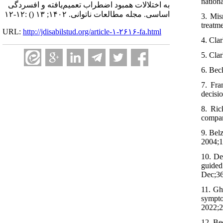
nation
به اختلالات همبود اضطراب تعمیم‌یافته و افسردگی
:۱۲-۱۲
()
اساسی. مجله مطالعات ناتوانی. ۱۴۰۲; ۱۳
3. Mis
treatm
URL:
http://jdisabilstud.org/article-۱-۲۶۱۶-fa.html
4. Cla
5. Cla
6. Bec
7. Fra
decisi
8. Ric
compar
9. Bel
2004;1
10. De
guided
Dec;36
11. Gh
sympto
2022;2
12. Be