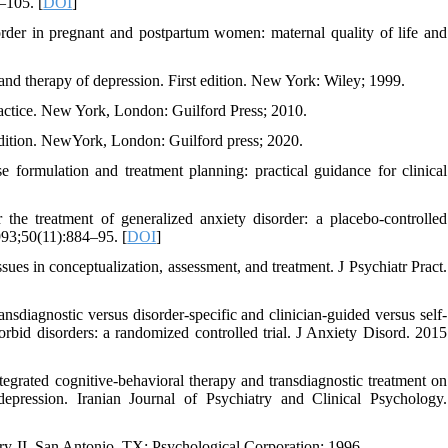
–105. [
DOI
]
order in pregnant and postpartum women: maternal quality of life and
and therapy of depression. First edition. New York: Wiley; 1999.
ractice. New York, London: Guilford Press; 2010.
edition. NewYork, London: Guilford press; 2020.
 formulation and treatment planning: practical guidance for clinical
e treatment of generalized anxiety disorder: a placebo-controlled
993;50(11):884–95. [
DOI
]
ues in conceptualization, assessment, and treatment. J Psychiatr Pract.
sdiagnostic versus disorder-specific and clinician-guided versus self-
orbid disorders: a randomized controlled trial. J Anxiety Disord. 2015
grated cognitive-behavioral therapy and transdiagnostic treatment on
epression. Iranian Journal of Psychiatry and Clinical Psychology.
y-II. San Antonio, TX: Psychological Corporation; 1996.