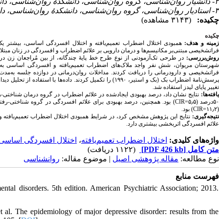
۲- دانشیار روان‌شناسی، گروه روان‌شناسی، دانشکدهٔ روان‌شناسی، دانشگاه لرستان، لرستان، ایران
۳- استادیار روان‌شناسی، گروه روان‌شناسی، دانشکدهٔ روان‌شناسی، دانشگاه لرستان، لرستان، ایران
چکیده:
(۳۱۴۳ مشاهده)
چکیده
زمینه و هدف
همبودی اختلال اضطراب تعمیم‌یافته و اختلال افسردگی اساسی، بیشتر یک
فراتشخیصی مبتنی‌بر مکانیسم‌ها و درمان دارویی بر علائم اضطراب و افسردگی در زنان مبتل.
روش‌بررسی
در طرحی تک‌آزمودنی از نوع طرح خط پایهٔ چندگانه، از بین مُراجعان زن
در 
شهرستان مریوان، شش نفر واجد ملاک‌های اضطراب تعمیم‌یافته و افسردگی اساسی به‌طو
فراتشخیصی و دارودرمانی را دریافت کردند. مداخلات روان‌درمانی در دوازده جلسه به‌
پرسش‌نامهٔ اضطراب بک (بک و استیر، ۱۹۹۰) را تکمیل کردند. داد
تغییر پایای لیدز استفاده شد.
یافته‌ها
نتایج نشان داد، درصد بهبودی ایجادشده در علائم اضطراب در گروه درمان شناختی-رفتاری ۵۷در=
بود. همچنین، درصد بهبودی برای علائم افسردگی در گروه شناختی-رفتاری ۶۴درصد (۷=
CI
R
۵۰درصد (۵٫۵
) بود.
CI
R
(۱۱٫۲=
نتیجه‌گیری:
نتایج این پژوهش مشخص کرد، در شرایط همبودی اختلال اضطراب تعمیم‌یافته 
علائم افسردگی اثربخشی بیشتری دارد.
اختلال افسردگی اساسی
،
اختلال اضطراب تعمیم‌یافته
واژه‌های کلیدی:
(۱۱۲۲ دریافت)
[PDF 426 kb]
متن کامل
نوع مطالعه:
مقاله پژوهشی اصیل
| موضوع مقاله:
روانشناسی
فهرست منابع
ental disorders. 5th edition. American Psychiatric Association; 2013.
al. The epidemiology of major depressive disorder: results from the