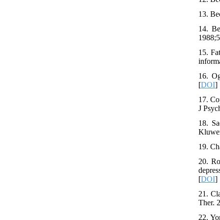
13. Be
14. Be
1988;5
15. Fa
inform
16. Og
[
DOI
]
17. Co
J Psyc
18. Sa
Kluwer
19. Ch
20. Ro
depres
[
DOI
]
21. Cl
Ther. 
22. Yo