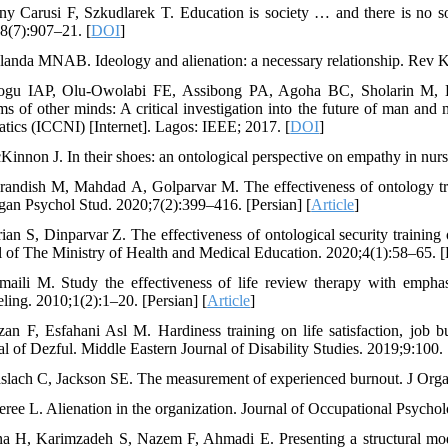
ny Carusi F, Szkudlarek T. Education is society … and there is no soc
8(7):907–21. [
DOI
]
landa MNAB. Ideology and alienation: a necessary relationship. Rev K
gu IAP, Olu-Owolabi FE, Assibong PA, Agoha BC, Sholarin M, Elegbe
ms of other minds: A critical investigation into the future of man a
atics (ICCNI) [Internet]. Lagos: IEEE; 2017. [
DOI
]
Kinnon J. In their shoes: an ontological perspective on empathy in nur
randish M, Mahdad A, Golparvar M. The effectiveness of ontology tra
gan Psychol Stud. 2020;7(2):399–416. [Persian] [
Article
]
ian S, Dinparvar Z. The effectiveness of ontological security training o
l of The Ministry of Health and Medical Education. 2020;4(1):58–65. [P
maili M. Study the effectiveness of life review therapy with emph
ling. 2010;1(2):1–20. [Persian] [
Article
]
zan F, Esfahani Asl M. Hardiness training on life satisfaction, job
l of Dezful. Middle Eastern Journal of Disability Studies. 2019;9:100. 
slach C, Jackson SE. The measurement of experienced burnout. J Orga
eree L. Alienation in the organization. Journal of Occupational Psycho
na H, Karimzadeh S, Nazem F, Ahmadi E. Presenting a structural mode