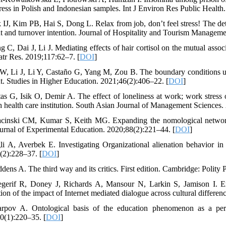
tress in Polish and Indonesian samples. Int J Environ Res Public Health
k IJ, Kim PB, Hai S, Dong L. Relax from job, don’t feel stress! The detr
t and turnover intention. Journal of Hospitality and Tourism Managem
g C, Dai J, Li J. Mediating effects of hair cortisol on the mutual assoc
atr Res. 2019;117:62–7. [
DOI
]
 W, Li J, Li Y, Castaño G, Yang M, Zou B. The boundary conditions und
t. Studies in Higher Education. 2021;46(2):406–22. [
DOI
]
tas G, Isik O, Demir A. The effect of loneliness at work; work stres
h health care institution. South Asian Journal of Management Sciences.
acinski CM, Kumar S, Keith MG. Expanding the nomological network
urnal of Experimental Education. 2020;88(2):221–44. [
DOI
]
li A, Averbek E. Investigating Organizational alienation behavior in
(2):228–37. [
DOI
]
dens A. The third way and its critics. First edition. Cambridge: Polity 
gerif R, Doney J, Richards A, Mansour N, Larkin S, Jamison I. Exp
ion of the impact of Internet mediated dialogue across cultural differen
rpov A. Ontological basis of the education phenomenon as a perfor
0(1):220–35. [
DOI
]