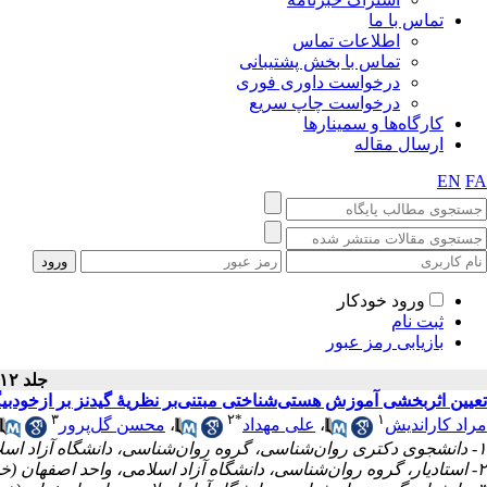
تماس با ما
اطلاعات تماس
تماس با بخش پشتیبانی
درخواست داوری فوری
درخواست چاپ سریع
کارگاه‌ها و سمینارها
ارسال مقاله
EN
FA
ورود خودکار
ثبت نام
بازیابی رمز عبور
جلد ۱۲ - شماره سال ۱۴۰۱
تعیین اثربخشی آموزش هستی‌شناختی مبتنی‌بر نظریهٔ گیدنز بر ازخود
۳
۲
*
۱
محسن گل‌پرور
،
علی مهداد
،
مراد کاراندیش
۱- دانشجوی دکتری روان‌شناسی، گروه روان‌شناسی، دانشگاه آزاد اسلامی، واحد اصفهان (خوراسگان)، اصفهان، ایران
۲- استادیار، گروه روان‌شناسی، دانشگاه آزاد اسلامی، واحد اصفهان (خوراسگان)، اصفهان، ایران