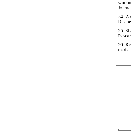
workin
Journa
24. Ak
Busine
25. Sh
Resear
26. Re
marita