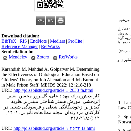
ن می‌شود
روش این مطالعه، نیمه‌آزمایشی با طرح پیش‌آزمون و پس‌آزمون همراه با گروه گواه بود. جامعهٔ پژوهش را کارکنان مرد زندان‌های استان کهگیلویه و بویراحمد در سال ۱۳۹۷ تشکیل
س به‌روش
Download citation:
روه گواه
BibTeX
|
RIS
|
EndNote
|
Medlars
|
ProCite
|
اده‌ها با
Reference Manager
|
RefWorks
).
p
Send citation to:
Mendeley
Zotero
RefWorks
شاوران و
Karandish M, Mahdad A, Golparvar M. Determining
the Effectiveness of Ontological Education Based on
Giddens' Theory on Job Alienation and Job Burnout
in Male Prison Staff. MEJDS 2022; 12 :218-218
URL:
http://jdisabilstud.org/article-1-2633-fa.html
کاراندیش مراد، مهداد علی، گل‌پرور محسن. تعیین
اثربخشی آموزش هستی‌شناختی مبتنی‌بر نظریهٔ
1. Lam
گیدنز بر ازخودبیگانگی شغلی و فرسودگی شغلی در
Law Cr
کارکنان مرد زندان. مجله مطالعات ناتوانی. ۱۴۰۱;
2. Sør
:۲۱۸-۲۱۸
()
۱۲
Norway
URL:
http://jdisabilstud.org/article-۱-۲۶۳۳-fa.html
3. Syg