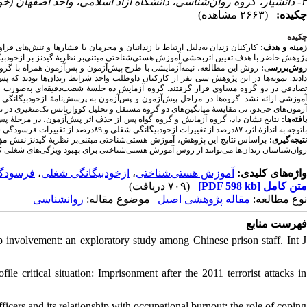
۳- دانشیار، گروه روان‌شناسی، دانشگاه آزاد اسلامی، واحد اصفهان (خوراسگان)، اصفهان، ایران
چکیده:
(۲۶۶۳ مشاهده)
چکیده
زمینه و هدف
کارکنان زندان به‌دلیل ارتباط با زندانیان و مجرمان با فشارها و تنش‌های.
پژوهش حاضر با هدف تعیین اثربخشی آموزش هستی‌شناختی مبتنی‌بر نظریهٔ گیدنز بر ازخودب.
روش‌بررسی
دادند. نمونه‌ها در این پژوهش سی نفر از کارکنان داوطلب واجد شرایط زندان‌ها بودند که
صادفی در دو گروه مساوی قرار گرفتند. گروه آزمایش ده جلسهٔ شصت‌دقیقه‌ای به‌صورت
موزشی ارائه نشد. گروه‌ها در مراحل پیش‌آزمون و پس‌آزمون به پرسش‌نامهٔ‌
ازخودبیگانگی شغل
آزمون‌های خی‌دو، تی مقایسهٔ میانگین‌های دو گروه مستقل و تحلیل کوواریانس تک‌متغیری در نر
یافته‌ها
نتایج نشان داد، گروه‌ آزمایش و گروه گواه پس از حذف اثر پیش‌آزمون، در مرحلهٔ پ>
باتوجه به اندازهٔ اثر، ۸۷درصد از تغییرات ازخودبیگانگی شغلی و ۸۹درصد از تغییرات فرسودگی شغلی نتیجهٔ آموزش هستی‌شناختی بود.
نتیجه‌گیری
براساس نتایج این پژوهش،
آموزش هستی‌شناختی مبتنی‌بر نظریهٔ گیدنز
نقش مؤ
روان‌شناسان زندان‌ها می‌توانند از روش آموزش هستی‌شناختی برای بهبود ویژگی‌های شغلی
.
فرسودگ
،
ازخودبیگانگی شغلی
،
آموزش هستی‌شناختی
واژه‌های کلیدی:
(۷۰۹ دریافت)
[PDF 598 kb]
متن کامل
نوع مطالعه:
مقاله پژوهشی اصیل
| موضوع مقاله:
روانشناسی
فهرست منابع
 involvement: an exploratory study among Chinese prison staff. Int J
le critical situation: Imprisonment after the 2011 terrorist attacks in
ers and its relationship with occupational burnout: the role of coping