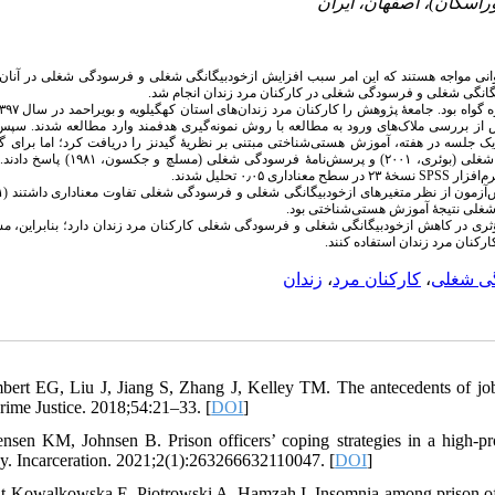
 فراوانی مواجه هستند که این امر سبب افزایش ازخودبیگانگی شغلی و فرسودگی شغلی در آنا
یگانگی شغلی و فرسودگی شغلی در کارکنان مرد زندان انجام شد
 پس از بررسی ملاک‌های ورود به مطالعه با روش نمونه‌گیری هدفمند وارد مطالعه شدند. سپ
 یک جلسه در هفته، آموزش هستی‌شناختی
مبتنی بر نظریهٔ گیدنز
را دریافت کرد؛ اما برای گ
ی (بوئری، ۲۰۰۱) و
پرسش‌نامهٔ‌
فرسودگی شغلی (مسلچ و جکسون، ۱۹۸۱)
پاسخ دادند. د
نسخهٔ ۲۳ در سطح معناداری ۰٫۰۵ تحلیل شدند.
SPSS
م‌افزار
س‌آزمون از نظر متغیرهای ازخودبیگانگی شغلی و فرسودگی شغلی تفاوت معناداری داشتند (۰٫۰۰۱
ثری در
کاهش ازخودبیگانگی شغلی و فرسودگی شغلی کارکنان مرد زندان
دارد؛ بنابراین، م
کارکنان مرد زندان استفاده کنند
زندان
،
کارکنان مرد
،
ی شغلی
bert EG, Liu J, Jiang S, Zhang J, Kelley TM. The antecedents of job
ime Justice. 2018;54:21–33. [
DOI
]
ensen KM, Johnsen B. Prison officers’ coping strategies in a high-profi
. Incarceration. 2021;2(1):263266632110047. [
DOI
]
it-Kowalkowska E, Piotrowski A, Hamzah I. Insomnia among prison offic