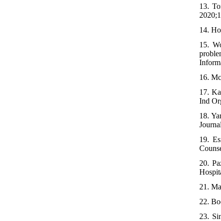
13. To
2020;1
14. Ho
15. Wo
proble
Inform
16. Mc
17. Ka
Ind Or
18. Yar
Journa
19. Es
Counse
20. Pa
Hospita
21. Ma
22. Bo
23. Si