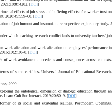
. 2021;18(8):4282. [
DOI
]
imental effects of job stress and buffering effects of coworker trust on
ent. 2020;45:559–68. [
DOI
]
iation of job burnout and insomnia: a retrospective exploratory study. J
er which teaching–research conflict leads to university teachers’ job
s on work alienation and work alienation on employees’ performance in
 2016;10(2):30–8. [
DOI
]
 of work avoidance: antecedents and consequences across contexts.
 terms of some variables. Universal Journal of Educational Research.
Press; 2000.
loring the ontological dimension of dialogic education through an
ce. Learn Cult Soc Interact. 2019;20:80–9. [
DOI
]
mer of its social and existential realities. Postmodern Openings.