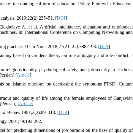
iety: the ontological turn of education. Policy Futures in Education.
atálysis. 2019;22(2):235–51. [
DOI
]
leye A, et al. Artificial intelligence, alienation and ontological
nd machines. In: International Conference on Computing Networking and
sing practice. J Clin Nurs. 2018;27(21–22):3882–93. [
DOI
]
ining based on Giddens theory on role ambiguity and role conflict. J
n religious identity, psychological safety, and job security in teachers.
ersian] [
Article
]
asis on Islamic ontology on decreasing the symptoms PTSD. Culture
 burnout and quality of life among the female employees of Ganjavian
[Persian] [
Article
]
niz Behav. 1981;2(2):99–113. [
DOI
]
logy. 2001;49:193-202.
l for predicting dimensions of job burnout on the base of quality of