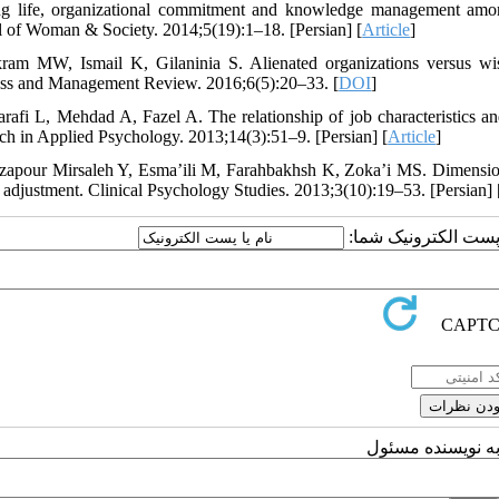
g life, organizational commitment and knowledge management among
l of Woman & Society. 2014;5(19):1–18. [Persian] [
Article
]
ram MW, Ismail K, Gilaninia S. Alienated organizations versus wis
ss and Management Review. 2016;6(5):20–33. [
DOI
]
arafi L, Mehdad A, Fazel A. The relationship of job characteristics a
ch in Applied Psychology. 2013;14(3):51–9. [Persian] [
Article
]
zapour Mirsaleh Y, Esma’ili M, Farahbakhsh K, Zoka’i MS. Dimensions 
l adjustment. Clinical Psychology Studies. 2013;3(10):19–53. [Persian] 
یا پست الکترونیک شما
به نویسنده مسئول