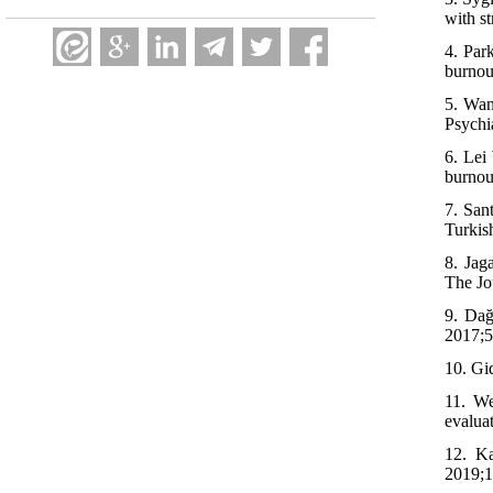
with s
4. Par
burnou
5. Wan
Psychi
6. Lei
burnou
7. San
Turkis
8. Jag
The Jo
9. Dağ
2017;5
10. Gid
11. We
evaluat
12. Ka
2019;1