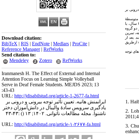
درونی بر
 متوسطهٔ
با
 دو گروه
، تمرین
. بعد از
Download citation:
ازطریق
BibTeX
|
RIS
|
EndNote
|
Medlars
|
ProCite
|
Reference Manager
|
RefWorks
)های توجه
Send citation to:
Mendeley
Zotero
RefWorks
Iranmanesh H. The Effect of External and Internal
Attention Focus on Learning Simple Volleyball
Serve in Deaf Female Students. MEJDS 2023; 13
:43-43
URL:
http://jdisabilstud.org/article-1-2677-fa.html
1. Hai
ایرانمنش هانیه. تعیین تأثیر توجه بیرونی و درونی بر
یادگیری سرویس سادهٔ والیبال در دانش‌آموزان دختر
2. Loh
:۴۳-۴۳
()
ناشنوا. مجله مطالعات ناتوانی. ۱۴۰۲; ۱۳
2011;4
URL:
http://jdisabilstud.org/article-۱-۲۶۷۷-fa.html
3. Chu
enhanc