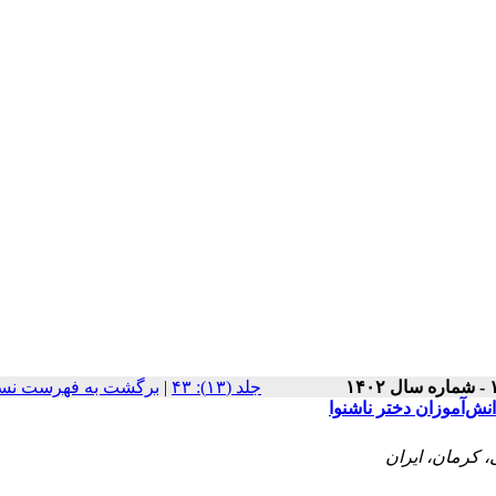
برگشت به فهرست نسخ
|
‫جلد (۱۳): ۴۳
انش‌آموزان دختر ناشنوا
، کرمان، ایران