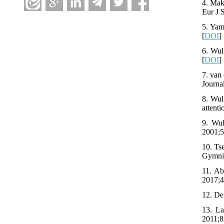
4. Mak
Eur J 
5. Yam
[
DOI
]
6. Wul
[
DOI
]
7. van
Journa
8. Wul
attent
9. Wul
2001;5
10. Ts
Gymnic
11. Ab
2017;4
12. De
13. La
2011;8