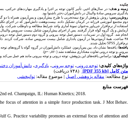
چکیده
زمینه و هدف
در سال‌های اخیر، تأثیر کانون توجه بر اجرا و یادگیری مهارت‌های حرکتی، بس
یادگیری سرویس سادهٔ والیبال در دانش‌آموزان دختر ناشنوا بود.
روش‌بررسی:
روش پژوهش از نوع نیمه‌تجربی با طرح پیش‌آزمون و پس‌آزمون همراه با دو گرو
دوم مجتمع آموزشی فرزانه در کرمان تشکیل دادند. بیست‌وهفت دانش‌آموز که در اجرای تکلیف مدنظر
ستفاده از نرم‌افزار جی‌پاور به‌عنوان نمونهٔ آماری واجد شرایط مطالعه و داوطلب شرکت، 
آزمایش و یک گروه گواه قرار گرفتند
پس از اجرای پیش‌آزمون شامل بیست سرویس والیبال بد
انجام شد. گروه اول در تمرینات، دستورعمل توجه بیرونی و گروه دوم دستورعمل توجه درونی ر
۴۸ ساعت
همۀ آزمودنی‌ها
در آزمون یادداری شامل بیست سرویس ساده، شرکت کردند. داده‌ه
تحلیل شدند.
SPSS
نرم‌افزار
یافته‌ها
یافته‌ها نشان داد،
بین پس‌آزمون عملکرد دانش‌آموزان در گروه گواه با گروه‌های توجه بی=
).
p
بیرونی و توجه درونی تفاوت معناداری مشاهده نشد (۰٫۸۶۰=
نتیجه‌گیری:
براساس یافته‌های این پژوهش، توجه درونی و توجه بیرونی مانند هم عمل می‌کند و .
دانش‌آموزان دختر 
،
یادگیری
،
توجه بیرونی
،
توجه درونی
واژه‌های کلیدی:
(۷۴۸ دریافت)
[PDF 355 kb]
متن کامل
نوع مطالعه:
مقاله پژوهشی اصیل
| موضوع مقاله:
توانبخشی
فهرست منابع
 2nd ed. Champaign, IL: Human Kinetics; 2018.
 focus of attention in a simple force production task. J Mot Behav.
 G. Practice variability promotes an external focus of attention and