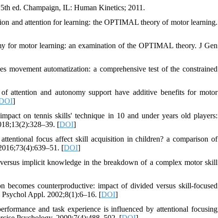
 5th ed. Champaign, IL: Human Kinetics; 2011.
ion and attention for learning: the OPTIMAL theory of motor learning.
omy for motor learning: an examination of the OPTIMAL theory. J Gen
es movement automatization: a comprehensive test of the constrained
f attention and autonomy support have additive benefits for motor
DOI
]
mpact on tennis skills' technique in 10 and under years old players:
2018;13(2):328–39. [
DOI
]
tional focus affect skill acquisition in children? a comparison of
 2016;73(4):639–51. [
DOI
]
ersus implicit knowledge in the breakdown of a complex motor skill
becomes counterproductive: impact of divided versus skill-focused
p Psychol Appl. 2002;8(1):6–16. [
DOI
]
ormance and task experience is influenced by attentional focusing
xercise Psychology. 2009;7(4):488–502. [
DOI
]