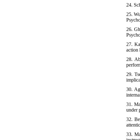
24. Sc
25. Wu
Psycho
26. Gh
Psycho
27. Ka
action
28. Ab
perfor
29. Ts
implic
30. Ag
intern
31. Ma
under 
32. Be
attent
33. Ma
instru