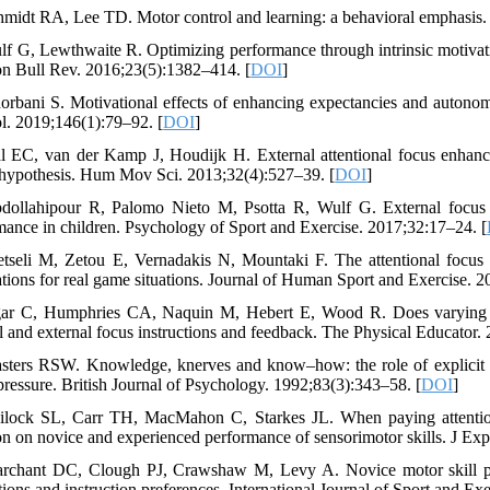
hmidt RA, Lee TD. Motor control and learning: a behavioral emphasis.
lf G, Lewthwaite R. Optimizing performance through intrinsic motivat
n Bull Rev. 2016;23(5):1382–414. [
DOI
]
orbani S. Motivational effects of enhancing expectancies and auton
l. 2019;146(1):79–92. [
DOI
]
l EC, van der Kamp J, Houdijk H. External attentional focus enhanc
 hypothesis. Hum Mov Sci. 2013;32(4):527–39. [
DOI
]
dollahipour R, Palomo Nieto M, Psotta R, Wulf G. External focus o
mance in children. Psychology of Sport and Exercise. 2017;32:17–24. [
etseli M, Zetou E, Vernadakis N, Mountaki F. The attentional focus i
ations for real game situations. Journal of Human Sport and Exercise. 
ar C, Humphries CA, Naquin M, Hebert E, Wood R. Does varying atten
al and external focus instructions and feedback. The Physical Educator.
sters RSW. Knowledge, knerves and know–how: the role of explicit v
pressure. British Journal of Psychology. 1992;83(3):343–58. [
DOI
]
ilock SL, Carr TH, MacMahon C, Starkes JL. When paying attention 
ion on novice and experienced performance of sensorimotor skills. J Ex
rchant DC, Clough PJ, Crawshaw M, Levy A. Novice motor skill perf
ctions and instruction preferences. International Journal of Sport and E