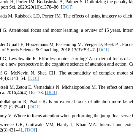
aruk H, Porter JM, Bodasińska A, Palmer S. Optimizing the penalty kic
Sport Sci. 2020;20(10):1378–86. [
DOI
]
ada M, Raisbeck LD, Porter JM. The effects of using imagery to elicit
f G. Attentional focus and motor learning: a review of 15 years. Int
 der Graaff E, Hoozemans M, Pasteuning M, Veeger D, Beek PJ. Focus of a
l of Sports Science & Coaching. 2018;13(3):391–7. [
DOI
]
f G, Lewthwaite R. Effortless motor learning? An external focus of at
ion: a new perspective in the cognitive science of attention and actio
f G, McNevin N, Shea CH. The automaticity of complex motor skill
4(4):1143–54. [
DOI
]
etseli M, Zetou E, Vernadakis N, Michalopoulou M. The effect of intern
a. 2016;46(4):162–73. [
DOI
]
dollahipour R, Psotta R. Is an external focus of attention more benefi
9.(2.):235–41. [
DOI
]
nny V. Where to focus attention when performing the jump float serve i
wrence GR, Gottwald VM, Hardy J, Khan MA. Internal and externa
2(3):431–41. [
DOI
]