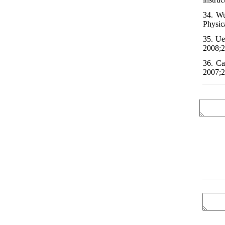
34. Wu
Physic
35. Ue
2008;2
36. Ca
2007;2