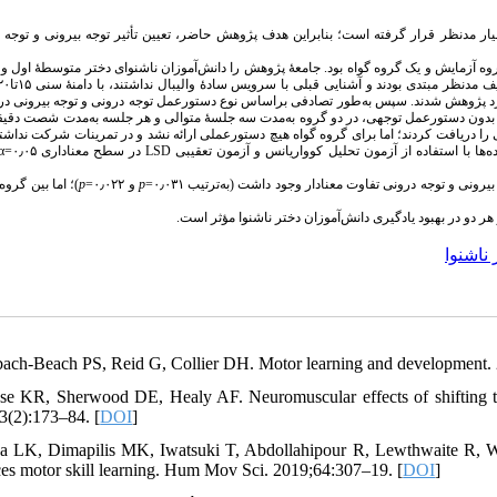
یار مدنظر قرار گرفته است؛ بنابراین هدف پژوهش حاضر، تعیین تأثیر توجه بیرونی و توجه 
ه آزمایش و یک گروه گواه بود. جامعهٔ پژوهش را دانش‌آموزان ناشنوای دختر متوسطهٔ اول و
 مبتدی بودند و آشنایی قبلی با سرویس سادهٔ والیبال نداشتند، با دامنهٔ سنی ۱۵تا۲۰ سال
وارد پژوهش شدند. سپس به‌طور تصادفی
براساس نوع دستورعمل توجه درونی و توجه بیرونی در
ون دستورعمل توجهی، در دو گروه به‌مدت سه جلسهٔ متوالی و هر جلسه به‌مدت شصت دقیقه
ا دریافت کردند؛ اما برای گروه گواه هیچ دستورعملی ارائه نشد و در تمرینات شرکت نداشتند
α
۰٫۰۵=
در سطح معناداری
LSD
ا با استفاده از آزمون تحلیل کوواریانس و آزمون تعقیبی
؛ اما بین گروه‌
p
و ۰٫۰۲۲=
p
رونی و توجه درونی تفاوت معنادار وجود داشت (به‌ترتیب ۰٫۰۳۱
هر دو در بهبود یادگیری دانش‌آموزان دختر ناشنوا مؤثر است
ناشنوا
bach-Beach PS, Reid G, Collier DH. Motor learning and development.
se KR, Sherwood DE, Healy AF. Neuromuscular effects of shifting the
3(2):173–84. [
DOI
]
a LK, Dimapilis MK, Iwatsuki T, Abdollahipour R, Lewthwaite R, Wulf
es motor skill learning. Hum Mov Sci. 2019;64:307–19. [
DOI
]