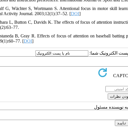
lf G, Wächter S, Wortmann S. Attentional focus in motor skill lear
al Activity Journal. 2003;12(1):37–52. [
DOI
]
hara L, Button C, Davids K. The effects of focus of attention instructi
(2):63–77.
staneda B, Gray R. Effects of focus of attention on baseball batting pe
9(1):60–77. [
DOI
]
یا پست الکترونیک شما
به نویسنده مسئول