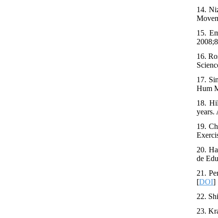
14. Ni
Moveme
15. Em
2008;8
16. Ro
Scienc
17. Si
Hum Mo
18. Hi
years.
19. Ch
Exerci
20. Ha
de Edu
21. Pe
[
DOI
]
22. Sh
23. Kr