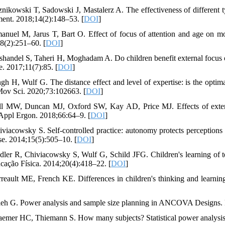
znikowski T, Sadowski J, Mastalerz A. The effectiveness of differen
nt. 2018;14(2):148–53. [
DOI
]
anuel M, Jarus T, Bart O. Effect of focus of attention and age on moto
8(2):251–60. [
DOI
]
shandel S, Taheri H, Moghadam A. Do children benefit external focus o
e. 2017;11(7):85. [
DOI
]
ngh H, Wulf G. The distance effect and level of expertise: is the optima
v Sci. 2020;73:102663. [
DOI
]
ll MW, Duncan MJ, Oxford SW, Kay AD, Price MJ. Effects of externa
 Appl Ergon. 2018;66:64–9. [
DOI
]
iviacowsky S. Self-controlled practice: autonomy protects perception
se. 2014;15(5):505–10. [
DOI
]
dler R, Chiviacowsky S, Wulf G, Schild JFG. Children's learning of tenni
cação Física. 2014;20(4):418–22. [
DOI
]
rreault ME, French KE. Differences in children's thinking and learni
ieh G. Power analysis and sample size planning in ANCOVA Designs. 
aemer HC, Thiemann S. How many subjects? Statistical power analysis 