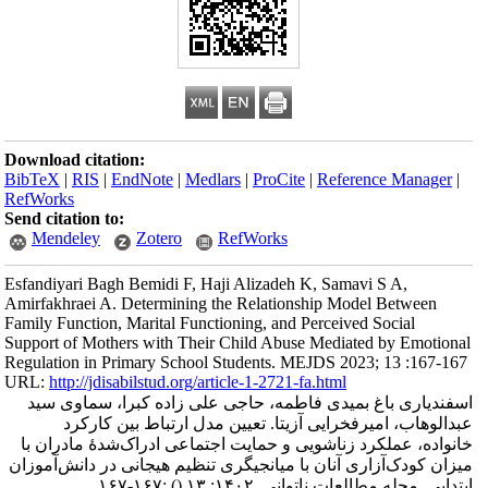
Download citation:
BibTeX
|
RIS
|
EndNote
|
Medlars
|
ProCite
|
Reference Manager
|
RefWorks
Send citation to:
Mendeley
Zotero
RefWorks
Esfandiyari Bagh Bemidi F, Haji Alizadeh K, Samavi S A,
Amirfakhraei A. Determining the Relationship Model Between
Family Function, Marital Functioning, and Perceived Social
Support of Mothers with Their Child Abuse Mediated by Emotional
Regulation in Primary School Students. MEJDS 2023; 13 :167-167
URL:
http://jdisabilstud.org/article-1-2721-fa.html
اسفندیاری باغ بمیدی فاطمه، حاجی علی زاده کبرا، سماوی سید
عبدالوهاب، امیرفخرایی آزیتا. تعیین مدل ارتباط بین کارکرد
خانواده، عملکرد زناشویی و حمایت اجتماعی ادراک‌شدهٔ مادران با
میزان کودک‌آزاری آنان با میانجیگری تنظیم هیجانی در دانش‌آموزان
:۱۶۷-۱۶۷
()
ابتدایی. مجله مطالعات ناتوانی. ۱۴۰۲; ۱۳