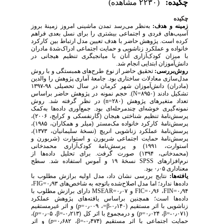
چکیده:
(۲۲۳۰ مشاهده)
چکیده
زمینه و هدف:
به‌نظر می‌رسد تمدن ماشینی امروز زمینهٔ بروز
آسیب‌های فردی و اجتماعی بیشتری را برای نسل بعدی فراهم
کرده است. پژوهش
حاضر با هدف تعیین مدل ارتباط بین کارکرد
خانواده و عملکرد زناشویی و حمایت اجتماعی ادراک‌شدهٔ مادران
با میزان کودک‌آزاری آنان با میانجیگری تنظیم هیجانی در
دانش‌آموزان ابتدایی انجام شد.
روش‌بررسی:
تحقیق حاضر از نوع طرح‌های همبستگی و با روش
مدل‌سازی معادلات ساختاری بود. جامعهٔ آماری پژوهش را والدین
(مادران) دانش‌آموزان شهر کرمان در سال تحصیلی ۹۸-۱۳۹۷
تشکیل دادند (۸۹۵۰=N
). حجم نمونه در پژوهش حاضر براساس
تعداد متغیرهای پژوهش (۲۸۰=n
) در نظر گرفته شد. روش
نمونه‌گیری خوشه‌ای چندمرحله‌ای بود. جمع‌آوری داده‌ها به‌کمک
پرسش‌نامهٔ تنظیم شناختی هیجان (گارنفسکی و کرایج، ۲۰۰۶)،
پرسش‌نامهٔ کارکرد خانواده مک‌مستر (میلر و همکاران، ۱۹۸۵)،
پرسش‌نامهٔ عملکرد زناشویی انریچ (نسخهٔ سلیمانیان، ۱۳۷۳)،
پرسش‌نامهٔ حمایت اجتماعی شربورن و استوارت (شربورن و
استوارت، ۱۹۹۱) و پرسش‌نامهٔ کودک‌آزاری محمدخانی
(محمدخانی، ۱۳۹۴) صورت گرفت. برای تحلیل داده‌ها از
نرم‌افزارهای SPSS
نسخهٔ ۱۹ و آموس استفاده شد. سطح
معناداری ۰٫۰۵ بود.
یافته‌ها:
نتایج بررسی نشان داد، مدل اولیه برازش مطلوب با
،
FI
G
داده‌ها ندارد؛ اما مدل اصلاح‌شده باتوجه به شاخص‌های ۰٫۹۳=
دارای برازش مطلوب با
MSEA
R
و ۰٫۰۷=
FI
C
، ۰٫۹۶=
FI
N
۰٫۹۴=
داده‌ها است؛ همچنین براساس یافته‌های پژوهش عملکرد
) و اثر غیرمستقیم
p
، ۰٫۰۰۹=
=
β
زناشویی با اثر مستقیم (۰٫۱۴۰-
)،
p
، ۰٫۰۵=
β
) و درمجموع با اثر کل (۰٫۲۱۳-=
p
، ۰٫۰۲۴=
β
(۰٫۰۷۱-=
) و اثر
p
، ۰٫۶۸۲=
β
حمایت اجتماعی با اثر مستقیم (۰٫۴۷۴-=