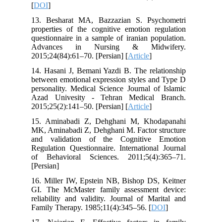
[
DOI
]
13. Besharat MA, Bazzazian S. Psychometri
properties of the cognitive emotion regulation
questionnaire in a sample of iranian population.
Advances in Nursing & Midwifery.
2015;24(84):61–70. [Persian] [
Article
]
14. Hasani J, Bemani Yazdi B. The relationship
between emotional expression styles and Type D
personality. Medical Science Journal of Islamic
Azad Univesity - Tehran Medical Branch.
2015;25(2):141–50. [Persian] [
Article
]
15. Aminabadi Z, Dehghani M, Khodapanahi
MK, Aminabadi Z, Dehghani M. Factor structure
and validation of the Cognitive Emotion
Regulation Questionnaire. International Journal
of Behavioral Sciences. 2011;5(4):365–71.
[Persian]
16. Miller IW, Epstein NB, Bishop DS, Keitner
GI. The McMaster family assessment device:
reliability and validity. Journal of Marital and
Family Therapy. 1985;11(4):345–56. [
DOI
]