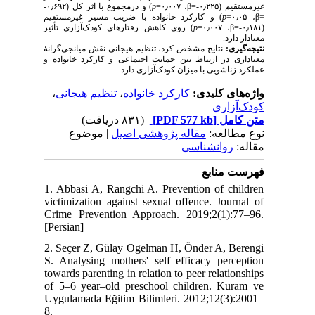
) و درمجموع با اثر کل (۰٫۶۹۲-
p
، ۰٫۰۰۷=
β
غیرمستقیم (۰٫۲۲۵-=
) و کارکرد خانواده با ضریب مسیر غیرمستقیم
p
، ۰٫۰۵=
β
=
) روی کاهش رفتارهای کودک‌آزاری تأثیر
p
، ۰٫۰۰۷=
β
(۰٫۱۸۱-=
معنا‌دار دارد.
نتیجه‌گیری:
نتایج مشخص کرد، تنظیم هیجانی نقش میانجی‌گرانهٔ
معناداری در ارتباط بین حمایت اجتماعی و کارکرد خانواده و
عملکرد زناشویی با میزان کودک‌آزاری دارد.
،
تنظیم هیجانی
،
کارکرد خانواده
واژه‌های کلیدی:
کودک‌آزاری
(۸۳۱ دریافت)
[PDF 577 kb]
متن کامل
نوع مطالعه:
مقاله پژوهشی اصیل
| موضوع
مقاله:
روانشناسی
فهرست منابع
1. Abbasi A, Rangchi A. Prevention of children
victimization against sexual offence. Journal of
Crime Prevention Approach. 2019;2(1):77–96.
[Persian]
2. Seçer Z, Gülay Ogelman H, Önder A, Berengi
S. Analysing mothers' self–efficacy perception
towards parenting in relation to peer relationships
of 5–6 year–old preschool children. Kuram ve
Uygulamada Eğitim Bilimleri. 2012;12(3):2001–
8.