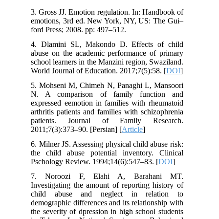
3. Gross JJ. Emotion regulation. In: Handbook of
emotions, 3rd ed. New York, NY, US: The Gui–
ford Press; 2008. pp: 497–512.
4. Dlamini SL, Makondo D. Effects of child
abuse on the academic performance of primary
school learners in the Manzini region, Swaziland.
World Journal of Education. 2017;7(5):58. [
DOI
]
5. Mohseni M, Chimeh N, Panaghi L, Mansoori
N. A comparison of family function and
expressed eemotion in families with rheumatoid
arthritis patients and families with schizophrenia
patients. Journal of Family Research.
2011;7(3):373–90. [Persian] [
Article
]
6. Milner JS. Assessing physical child abuse risk:
the child abuse potential inventory. Clinical
Pschology Review. 1994;14(6):547–83. [
DOI
]
7. Noroozi F, Elahi A, Barahani MT.
Investigating the amount of reporting history of
child abuse and neglect in relation to
demographic differences and its relationship with
the severity of dpression in high school students