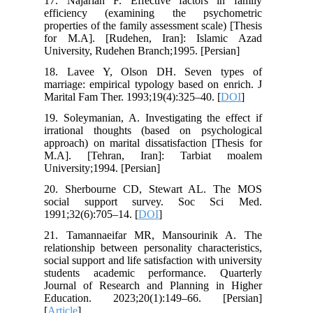
17. Najarian F. Effective factors in family
efficiency (examining the psychometric
properties of the family assessment scale) [Thesis
for M.A]. [Rudehen, Iran]: Islamic Azad
University, Rudehen Branch;1995. [Persian]
18. Lavee Y, Olson DH. Seven types of
marriage: empirical typology based on enrich. J
Marital Fam Ther. 1993;19(4):325–40. [
DOI
]
19. Soleymanian, A. Investigating the effect if
irrational thoughts (based on psychological
approach) on marital dissatisfaction [Thesis for
M.A]. [Tehran, Iran]: Tarbiat moalem
University;1994. [Persian]
20. Sherbourne CD, Stewart AL. The MOS
social support survey. Soc Sci Med.
1991;32(6):705–14. [
DOI
]
21. Tamannaeifar MR, Mansourinik A. The
relationship between personality characteristics,
social support and life satisfaction with university
students academic performance. Quarterly
Journal of Research and Planning in Higher
Education. 2023;20(1):149–66. [Persian]
[
Article
]