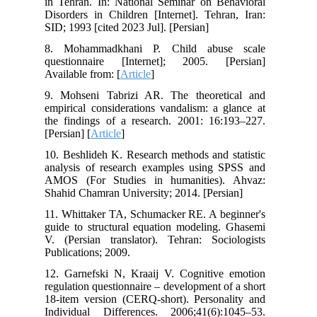
in Tehran. In: National Seminar on Behavioral
Disorders in Children [Internet]. Tehran, Iran:
SID; 1993 [cited 2023 Jul]. [Persian]
8. Mohammadkhani P. Child abuse scale
questionnaire [Internet]; 2005. [Persian]
Available from: [
Article
]
9. Mohseni Tabrizi AR. The theoretical and
empirical considerations vandalism: a glance at
the findings of a research. 2001: 16:193–227.
[Persian] [
Article
]
10. Beshlideh K. Research methods and statistic
analysis of research examples using SPSS and
AMOS (For Studies in humanities). Ahvaz:
Shahid Chamran University; 2014. [Persian]
11. Whittaker TA, Schumacker RE. A beginner's
guide to structural equation modeling. Ghasemi
V. (Persian translator). Tehran: Sociologists
Publications; 2009.
12. Garnefski N, Kraaij V. Cognitive emotion
regulation questionnaire – development of a short
18-item version (CERQ-short). Personality and
Individual Differences. 2006;41(6):1045–53.