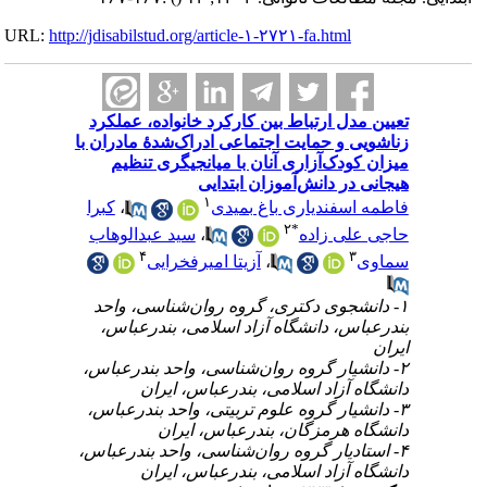
URL:
http://jdisabilstud.org/article-۱-۲۷۲۱-fa.html
تعیین مدل ارتباط بین کارکرد خانواده، عملکرد
زناشویی و حمایت اجتماعی ادراک‌شدهٔ مادران با
میزان کودک‌آزاری آنان با میانجیگری تنظیم
هیجانی در دانش‌آموزان ابتدایی
۱
کبرا
،
فاطمه اسفندیاری باغ بمیدی
۲
*
سید عبدالوهاب
،
حاجی علی زاده
۴
۳
آزیتا امیرفخرایی
،
سماوی
۱- دانشجوی دکتری، گروه روان‌شناسی، واحد
بندرعباس، دانشگاه آزاد اسلامی، بندرعباس،
ایران
۲- دانشیار گروه روان‌شناسی، واحد بندرعباس،
دانشگاه آزاد اسلامی، بندرعباس، ایران
۳- دانشیار گروه علوم تربیتی، واحد بندرعباس،
دانشگاه هرمزگان، بندرعباس، ایران
۴- استادیار گروه روان‌شناسی، واحد بندرعباس،
دانشگاه آزاد اسلامی، بندرعباس، ایران