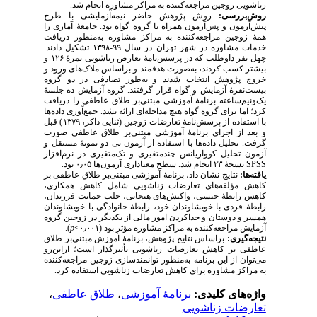
زناشویی زوجین مراجعه‌کننده به مراکز مشاوره انجام شد.
روش‌بررسی:
روش پژوهش حاضر نیمه‌آزمایشی با طرح
پیش‌آزمون و پس‌آزمون همراه با گروه گواه بود. جامعهٔ آماری را
همهٔ زوجین مراجعه‌کننده به مراکز مشاوره به‌منظور دریافت
خدمات مشاوره در شهر تهران در سال ۹۹-۱۳۹۸ تشکیل دادند.
چهل نفر داوطلب که در پرسش‌نامهٔ تعارض زناشویی نمرهٔ ۱۲۶ و
بیشتر کسب کردند، به‌صورت هدفمند و براساس ملاک‌های ورود و
خروج پژوهش انتخاب شدند و به‌طور تصادفی در دو گروه
بیست‌نفرهٔ آزمایش و گواه قرار گرفتند. گروه آزمایش ده جلسهٔ
یک‌ونیم‌ساعته برنامهٔ آموزشی مبتنی‌بر طلاق عاطفی را دریافت
کرد؛ اما برای گروه گواه هیچ مداخله‌ای ارائه نشد. جمع‌آوری داده‌ها
با استفاده از پرسش‌نامهٔ تعارضات زوجین (ثنایی ذاکر، ۱۳۷۹) قبل
و بعد از اجرای برنامهٔ آموزشی مبتنی‌بر طلاق عاطفی صورت
گرفت. تحلیل داده‌ها با استفاده از آزمون تی دو نمونۀ مستقل و
آزمون تحلیل کوواریانس چندمتغیری و تک‌متغیری در نرم‌افزار
SPSS
نسخهٔ ۲۳ انجام شد. سطح معناداری آزمون‌ها ۰٫۰۵ بود.
یافته‌ها:
نتایج نشان داد، برنامهٔ آموزشی مبتنی‌بر طلاق عاطفی بر
کاهش مؤلفه‌های تعارضات زناشویی شامل
کاهش همکاری،
کاهش رابطهٔ جنسی، واکنش‌های هیجانی، جلب حمایت فرزندان،
رابطهٔ فردی با خویشاوندان خود، رابطهٔ خانوادگی با خویشاوندان
همسر و دوستان و جداکردن امور مالی از یکدیگر در
زوجین گروه
آزمایش مراجعه‌کننده به مراکز مشاوره مؤثر بود (۰٫۰۰۱>
p
).
نتیجه‌گیری:
براساس نتایج پژوهش، برنامهٔ آموزش مبتنی‌بر طلاق
عاطفی بر کاهش تعارضات زناشویی تأثیرگذار است؛ ازاین‌رو
می‌توان از این برنامه به‌منظور توانمند‌سازی زوجین مراجعه‌کننده
به مراکز مشاوره برای کاهش تعارضات زناشویی استفاده کرد.
واژه‌های کلیدی:
برنامهٔ آموزشی
،
طلاق عاطفی
،
تعارضات زناشویی