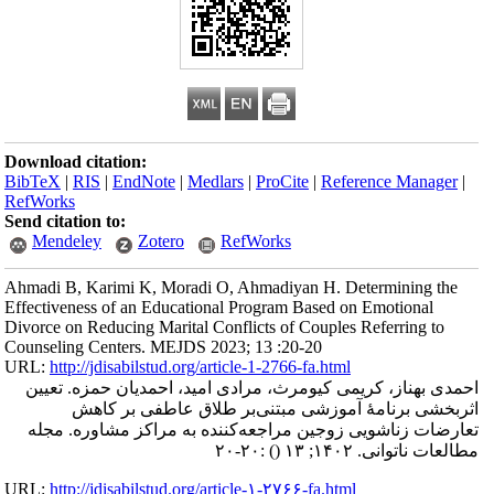
Download citation:
BibTeX
|
RIS
|
EndNote
|
Medlars
|
ProCite
|
Reference Manager
|
RefWorks
Send citation to:
Mendeley
Zotero
RefWorks
Ahmadi B, Karimi K, Moradi O, Ahmadiyan H. Determining the
Effectiveness of an Educational Program Based on Emotional
Divorce on Reducing Marital Conflicts of Couples Referring to
Counseling Centers. MEJDS 2023; 13 :20-20
URL:
http://jdisabilstud.org/article-1-2766-fa.html
احمدی بهناز، کریمی کیومرث، مرادی امید، احمدیان حمزه. تعیین
اثربخشی برنامهٔ آموزشی مبتنی‌بر طلاق عاطفی بر کاهش
تعارضات زناشویی زوجین مراجعه‌کننده به مراکز مشاوره. مجله
مطالعات ناتوانی. ۱۴۰۲; ۱۳
()
:۲۰-۲۰
URL:
http://jdisabilstud.org/article-۱-۲۷۶۶-fa.html