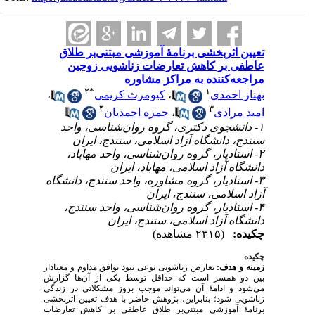
تعیین اثربخشی برنامهٔ آموزشی مبتنی‌بر طلاق
عاطفی بر کاهش تعارضات زناشویی زوجین
مراجعه‌کننده به مراکز مشاوره
۲
*
۱
بهناز احمدی
،
کیومرث کریمی
،
۴
۳
امید مرادی
،
حمزه احمدیان
۱- دانشجوی دکتری، گروه روان‌شناسی، واحد
سنندج، دانشگاه آزاد اسلامی، سنندج، ایران
۲- استادیار، گروه روان‌شناسی، واحد مهاباد،
دانشگاه آزاد اسلامی، مهاباد، ایران
۳- استادیار، گروه مشاوره، واحد سنندج، دانشگاه
آزاد اسلامی، سنندج، ایران
۴- استادیار، گروه روان‌شناسی، واحد سنندج،
دانشگاه آزاد اسلامی، سنندج، ایران
چکیده:
(۲۳۱۵ مشاهده)
چکیده
زمینه و هدف:
تعارض زناشویی نوعی نبود توافق مداوم و معنادار
بین دو همسر است که حداقل توسط یکی از آن‌ها گزارش
می‌شود و ادامهٔ آن می‌تواند موجب بروز مشکلاتی در زندگی
زناشویی شود؛ بنابراین، پژوهش حاضر با هدف تعیین اثربخشی
برنامهٔ آموزشی مبتنی‌بر طلاق عاطفی بر کاهش تعارضات