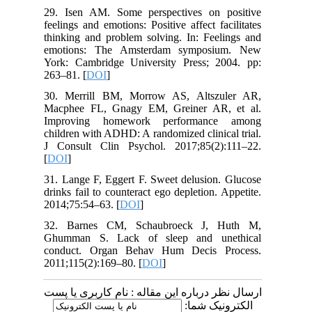
29. Isen AM. Some perspectives on positive
feelings and emotions: Positive affect facilitates
thinking and problem solving. In: Feelings and
emotions: The Amsterdam symposium. New
York: Cambridge University Press; 2004. pp:
263–81. [
DOI
]
30. Merrill BM, Morrow AS, Altszuler AR,
Macphee FL, Gnagy EM, Greiner AR, et al.
Improving homework performance among
children with ADHD: A randomized clinical trial.
J Consult Clin Psychol. 2017;85(2):111–22.
[
DOI
]
31. Lange F, Eggert F. Sweet delusion. Glucose
drinks fail to counteract ego depletion. Appetite.
2014;75:54–63. [
DOI
]
32. Barnes CM, Schaubroeck J, Huth M,
Ghumman S. Lack of sleep and unethical
conduct. Organ Behav Hum Decis Process.
2011;115(2):169–80. [
DOI
]
ارسال نظر درباره این مقاله : نام کاربری یا پست
الکترونیک شما: