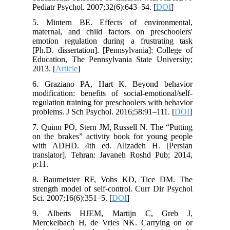
Pediatr Psychol. 2007;32(6):643–54. [
DOI
]
5. Mintern BE. Effects of environmental,
maternal, and child factors on preschoolers'
emotion regulation during a frustrating task
[Ph.D. dissertation]. [Pennsylvania]: College of
Education, The Pennsylvania State University;
2013. [
Article
]
6. Graziano PA, Hart K. Beyond behavior
modification: benefits of social-emotional/self-
regulation training for preschoolers with behavior
problems. J Sch Psychol. 2016;58:91–111. [
DOI
]
7. Quinn PO, Stern JM, Russell N. The “Putting
on the brakes” activity book for young people
with ADHD. 4th ed. Alizadeh H. [Persian
translator]. Tehran: Javaneh Roshd Pub; 2014,
p:11.
8. Baumeister RF, Vohs KD, Tice DM. The
strength model of self-control. Curr Dir Psychol
Sci. 2007;16(6):351–5. [
DOI
]
9. Alberts HJEM, Martijn C, Greb J,
Merckelbach H, de Vries NK. Carrying on or