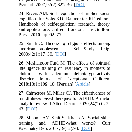
Psychol. 2007;92(2):325–36. [
DOI
]
24. Rivers AM. Self–regulation of implicit social
cognition. In: Vohs KD, Baumeister RF, editors.
Handbook of self-regulation: research, theory,
and applications. 3rd ed. London: The Guilford
Press; 2016. pp: 62–75.
25. Smith C. Theorizing religious effects among
american adolescents. J Sci Study Relig.
2003;42(1):17–30. [
DOI
]
26. Mashalpoor Fard M. The effects of spiritual
intelligence training on resiliency in mothers of
children with attention deficit/hyperactivity
disorder. Journal of Exceptional Children.
2018;18(1):109–18. [Persian] [
Article
]
27. Cairncross M, Miller CJ. The effectiveness of
mindfulness-based therapies for ADHD: A meta-
analytic review. J Atten Disord. 2020;24(5):627–
43. [
DOI
]
28. Mikami AY, Smit S, Khalis A. Social skills
training and ADHD-what works? Curr
Psychiatry Rep. 2017;19(12):93. [
DOI
]