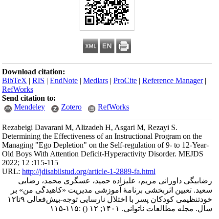
Download citation:
BibTeX
|
RIS
|
EndNote
|
Medlars
|
ProCite
|
Reference Manager
|
RefWorks
Send citation to:
Mendeley
Zotero
RefWorks
Rezabeigi Davarani M, Alizadeh H, Asgari M, Rezayi S.
Determining the Effectiveness of an Instructional Program on the
Managing "Ego Depletion" on the Self-regulation of 9- to 12-Year-
Old Boys With Attention Deficit-Hyperactivity Disorder. MEJDS
2022; 12 :115-115
URL:
http://jdisabilstud.org/article-1-2889-fa.html
رضابیگی داورانی مریم، علیزاده حمید، عسگری محمد، رضایی
سعید. تعیین اثربخشی برنامهٔ آموزشی مدیریت «کاهیدگی من» بر
خودتنظیمی کودکان پسر با اختلال نارسایی توجه-بیش‌فعالی ۹تا۱۲
:۱۱۵-۱۱۵
()
سال. مجله مطالعات ناتوانی. ۱۴۰۱; ۱۲