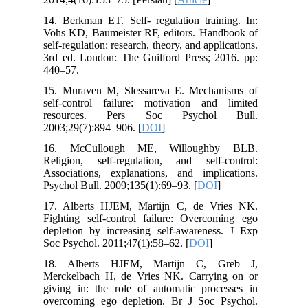
14. Berkman ET. Self- regulation training. In:
Vohs KD, Baumeister RF, editors. Handbook of
self-regulation: research, theory, and applications.
3rd ed. London: The Guilford Press; 2016. pp:
440–57.
15. Muraven M, Slessareva E. Mechanisms of
self-control failure: motivation and limited
resources. Pers Soc Psychol Bull.
2003;29(7):894–906. [
DOI
]
16. McCullough ME, Willoughby BLB.
Religion, self-regulation, and self-control:
Associations, explanations, and implications.
Psychol Bull. 2009;135(1):69–93. [
DOI
]
17. Alberts HJEM, Martijn C, de Vries NK.
Fighting self-control failure: Overcoming ego
depletion by increasing self-awareness. J Exp
Soc Psychol. 2011;47(1):58–62. [
DOI
]
18. Alberts HJEM, Martijn C, Greb J,
Merckelbach H, de Vries NK. Carrying on or
giving in: the role of automatic processes in
overcoming ego depletion. Br J Soc Psychol.