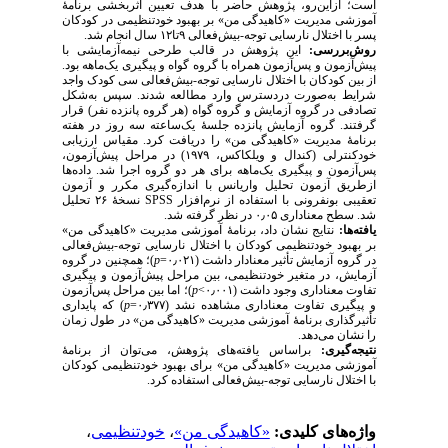
است؛ ازاین‌رو، پژوهش حاضر با هدف تعیین اثربخشی برنامهٔ
آموزشی مدیریت «کاهیدگی من» بر بهبود خودتنظیمی در کودکان
پسر با اختلال نارسایی توجه-بیش‌فعالی ۹تا۱۲ سال انجام شد.
روش‌بررسی:
این پژوهش در قالب طرحی نیمه‌آزمایشی با
پیش‌آزمون و پس‌آزمون همراه با گروه گواه و پیگیری یک‌ماهه بود.
از بین کودکان با اختلال نارسایی توجه-بیش‌فعالی سی کودک واجد
شرایط به‌صورت دردسترس وارد مطالعه شدند. سپس به‌‌شکل
تصادفی در گروه آزمایش و گروه گواه (هر گروه پانزده نفر) قرار
گرفتند. گروه آزمایش پانزده جلسهٔ یک‌ساعته سه روز در هفته
برنامهٔ مدیریت «کاهیدگی من» را دریافت کرد. مقیاس ارزیابی
خودکنترلی (کندال و ویلکاکس، ۱۹۷۹) در مراحل پیش‌آزمون،
پس‌آزمون و پیگیری یک‌ماهه برای هر دو گروه اجرا شد. داده‌ها
ازطریق آزمون تحلیل واریانس با اندازه‌گیری مکرر و آزمون
نسخهٔ ۲۶ تحلیل
SPSS
تعقیبی بونفرونی با استفاده از نرم‌افزار
شد. سطح معنا‌داری ۰٫۰۵ در نظر گرفته شد.
یافته‌ها:
نتایج نشان داد، برنامهٔ آموزشی مدیریت «کاهیدگی من»
بر بهبود خودتنظیمی کودکان با اختلال نارسایی توجه-بیش‌فعالی
)؛ همچنین در گروه
p
در گروه آزمایش تأثیر معنادار داشت (۰٫۰۲۱=
آزمایش، در متغیر خودتنظیمی، بین مراحل پیش‌آزمون و پیگیری
)؛ اما بین مراحل پس‌آزمون
p
>
تفاوت معناداری وجود داشت (۰٫۰۰۱
) که پایداری
p
=
۰٫۳۷۷
و پیگیری تفاوت معناداری مشاهده نشد (
تأثیرگذاری برنامۀ آموزشی مدیریت «کاهیدگی من» در طول زمان
را نشان می‌دهد.
نتیجه‌گیری:
براساس یافته‌های پژوهش، می‌توان از برنامهٔ
آموزشی مدیریت «کاهیدگی من» برای بهبود خودتنظیمی کودکان
با اختلال نارسایی توجه-بیش‌فعالی استفاده کرد.
،
خودتنظیمی
،
«کاهیدگی من»
واژه‌های کلیدی: