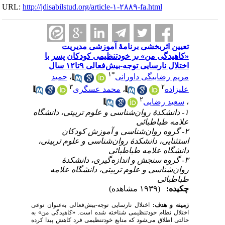
URL:
http://jdisabilstud.org/article-۱-۲۸۸۹-fa.html
تعیین اثربخشی برنامهٔ آموزشی مدیریت
«کاهیدگی من» بر خودتنظیمی کودکان پسر با
اختلال نارسایی توجه-بیش‌فعالی ۹تا۱۲ سال
۱
*
حمید
،
مریم رضابیگی داورانی
۳
۲
محمد عسگری
،
علیزاده
۲
سعید رضایی
،
۱- دانشکدهٔ روان‌شناسی و علوم تربیتی، دانشگاه
علامه طباطبائی
۲- گروه روان‌شناسی و آموزش کودکان
استثنایی، دانشکدهٔ روان‌شناسی و علوم تربیتی،
دانشگاه علامه طباطبائی
۳- گروه سنجش و اندازه‌گیری، دانشکدهٔ
روان‌شناسی و علوم تربیتی، دانشگاه علامه
طباطبائی
چکیده:
(۱۹۳۹ مشاهده)
زمینه و هدف:
اختلال نارسایی توجه-بیش‌فعالی به‌عنوان نوعی
اختلال نظام خودتنظیمی شناخته شده است. «کاهیدگی من» به
حالتی اطلاق می‌شود که منابع خودتنظیمی فرد کاهش پیدا کرده