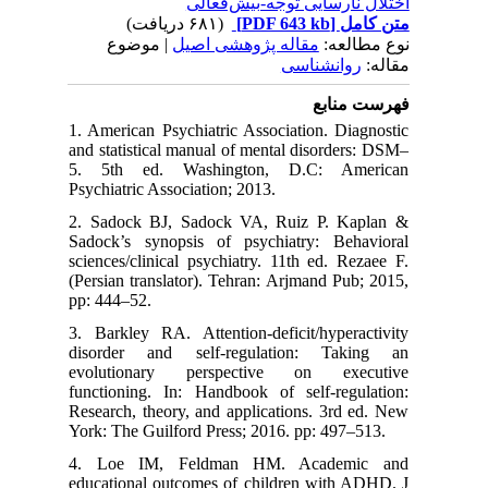
اختلال نارسایی توجه-بیش‌فعالی
(۶۸۱ دریافت)
[PDF 643 kb]
متن کامل
نوع مطالعه:
مقاله پژوهشی اصیل
| موضوع
مقاله:
روانشناسی
فهرست منابع
1. American Psychiatric Association. Diagnostic
and statistical manual of mental disorders: DSM–
5. 5th ed. Washington, D.C: American
Psychiatric Association; 2013.
2. Sadock BJ, Sadock VA, Ruiz P. Kaplan &
Sadock’s synopsis of psychiatry: Behavioral
sciences/clinical psychiatry. 11th ed. Rezaee F.
(Persian translator). Tehran: Arjmand Pub; 2015,
pp: 444–52.
3. Barkley RA. Attention-deficit/hyperactivity
disorder and self-regulation: Taking an
evolutionary perspective on executive
functioning. In: Handbook of self-regulation:
Research, theory, and applications. 3rd ed. New
York: The Guilford Press; 2016. pp: 497–513.
4. Loe IM, Feldman HM. Academic and
educational outcomes of children with ADHD. J