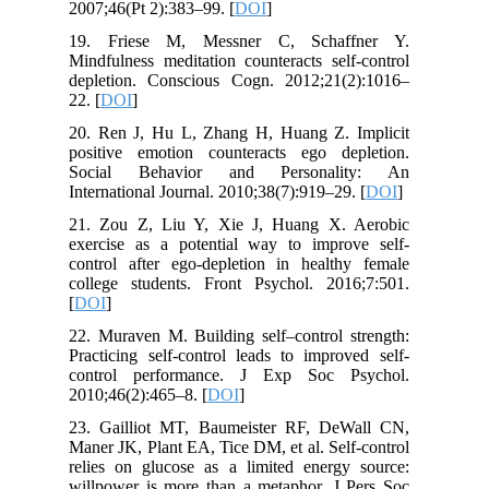
2007;46(Pt 2):383–99. [
DOI
]
19. Friese M, Messner C, Schaffner Y.
Mindfulness meditation counteracts self-control
depletion. Conscious Cogn. 2012;21(2):1016–
22. [
DOI
]
20. Ren J, Hu L, Zhang H, Huang Z. Implicit
positive emotion counteracts ego depletion.
Social Behavior and Personality: An
International Journal. 2010;38(7):919–29. [
DOI
]
21. Zou Z, Liu Y, Xie J, Huang X. Aerobic
exercise as a potential way to improve self-
control after ego-depletion in healthy female
college students. Front Psychol. 2016;7:501.
[
DOI
]
22. Muraven M. Building self–control strength:
Practicing self-control leads to improved self-
control performance. J Exp Soc Psychol.
2010;46(2):465–8. [
DOI
]
23. Gailliot MT, Baumeister RF, DeWall CN,
Maner JK, Plant EA, Tice DM, et al. Self-control
relies on glucose as a limited energy source:
willpower is more than a metaphor. J Pers Soc