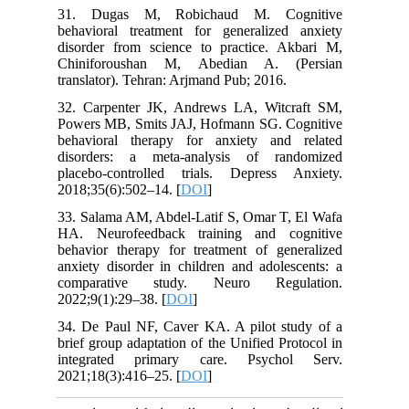
31. Dugas M, Robichaud M. Cognitive
behavioral treatment for generalized anxiety
disorder from science to practice. Akbari M,
Chiniforoushan M, Abedian A. (Persian
translator). Tehran: Arjmand Pub; 2016.
32. Carpenter JK, Andrews LA, Witcraft SM,
Powers MB, Smits JAJ, Hofmann SG. Cognitive
behavioral therapy for anxiety and related
disorders: a meta‐analysis of randomized
placebo‐controlled trials. Depress Anxiety.
2018;35(6):502–14. [
DOI
]
33. Salama AM, Abdel-Latif S, Omar T, El Wafa
HA. Neurofeedback training and cognitive
behavior therapy for treatment of generalized
anxiety disorder in children and adolescents: a
comparative study. Neuro Regulation.
2022;9(1):29–38. [
DOI
]
34. De Paul NF, Caver KA. A pilot study of a
brief group adaptation of the Unified Protocol in
integrated primary care. Psychol Serv.
2021;18(3):416–25. [
DOI
]