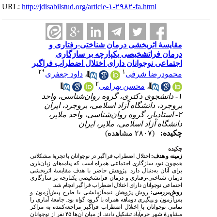
URL:
http://jdisabilstud.org/article-۱-۲۹۸۲-fa.html
مقایسهٔ اثربخشی درمان شناختی-رفتاری و
درمان فراتشخیصی یکپارچه بر سازگاری
اجتماعی نوجوانان دارای اختلال اضطراب فراگیر
۲
*
۱
داود جعفری
،
محمودرضا شرفی
۲
محسن بهرامی
،
۱- دانشجوی دکتری، گروه روان‌شناسی، واحد
بروجرد، دانشگاه آزاد اسلامی، بروجرد، ایران
۲- استادیار، گروه روان‌شناسی، واحد ملایر،
دانشگاه آزاد اسلامی، ملایر، ایران
چکیده:
(۲۸۰۷ مشاهده)
چکیده
زمینه و هدف:
اختلال اضطراب فراگیر در نوجوانان با تجربهٔ مشکلاتی
همچون نبود سازگاری اجتماعی همراه است که پیامدهای زیان‌باری
برای آنان به‌دنبال دارد. پژوهش حاضر با هدف
مقایسهٔ اثربخشی
درمان شناختی-رفتاری و درمان فراتشخیصی یکپارچه بر سازگاری
اجتماعی نوجوانان دارای اختلال اضطراب فراگیر
انجام شد.
روش‌بررسی:
روش پژوهش نیمه‌آزمایشی با طرح پیش‌آزمون و
پس‌آزمون و پیگیری دوماهه همراه با گروه گواه بود.
جامعهٔ آماری را
تمامی نوجوانان با اختلال اضطراب فراگیر مراجعه‌کننده به مراکز
مشاورهٔ
شهر خرم‌آباد تشکیل دادند.
از میان آن‌ها ۴۵
نفر از نوجوانان