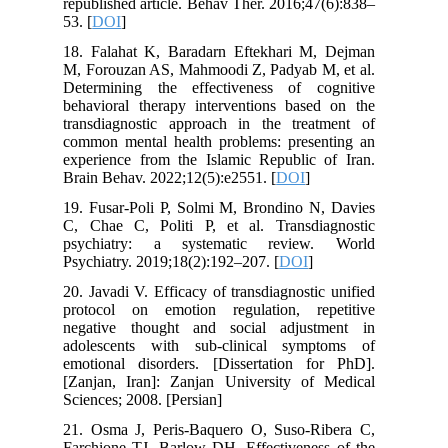
republished article. Behav Ther. 2016;47(6):838–
53. [
DOI
]
18. Falahat K, Baradarn Eftekhari M, Dejman
M, Forouzan AS, Mahmoodi Z, Padyab M, et al.
Determining the effectiveness of cognitive
behavioral therapy interventions based on the
transdiagnostic approach in the treatment of
common mental health problems: presenting an
experience from the Islamic Republic of Iran.
Brain Behav. 2022;12(5):e2551. [
DOI
]
19. Fusar‐Poli P, Solmi M, Brondino N, Davies
C, Chae C, Politi P, et al. Transdiagnostic
psychiatry: a systematic review. World
Psychiatry. 2019;18(2):192–207. [
DOI
]
20. Javadi V. Efficacy of transdiagnostic unified
protocol on emotion regulation, repetitive
negative thought and social adjustment in
adolescents with sub-clinical symptoms of
emotional disorders. [Dissertation for PhD].
[Zanjan, Iran]: Zanjan University of Medical
Sciences; 2008. [Persian]
21. Osma J, Peris-Baquero O, Suso-Ribera C,
Farchione TJ, Barlow DH. Effectiveness of the