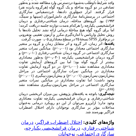
واجد شرایط داوطلب به‌شیوهٔ دردسترس وارد مطالعه شدند و به‌‌طور
تصادفی در دو گروه
مداخله
و یک گروه گواه (هرگروه پانزده نفر)
قرار گرفتند. ابزار جمع‌آوری داده‌ها،
خرده‌مقیاس سازگاری
اجتماعی در پرسش‌نامه‌ٔ سازگاری دانش‌آموزان
(سینها و سینگ،
۱۹۹۳) بود. گروه‌های مداخله، درمان شناختی-رفتاری و درمان
فراتشخیصی یکپارچه را هرکدام به‌مدت دوازده جلسه دریافت کردند؛
اما برای گروه گواه هیچ مداخلهٔ درمانی ارائه نشد. تحلیل داده‌ها با
روش تحلیل واریانس با اندازه‌گیری مکرر و آزمون تعقیبی بونفرونی
نسخهٔ ۲۵ در سطح معناداری ۰٫۰۵ صورت گرفت.
SPS
S
در نرم‌افزار
یافته‌ها:
اثر زمان، اثر گروه و اثر متقابل زمان و گروه بر متغیر
). میانگین نمرات متغیر
p
سازگاری اجتماعی معنادار بود (۰٫۰۰۱>
) و
p
سازگاری اجتماعی در گروه درمان شناختی-رفتاری (۰٫۰۱۰=
) به‌طور معناداری
p
گروه درمان فراتشخیصی یکپارچه (۰٫۰۴۰=
بیشتر از گروه گواه بود؛ اما بین گروه‌های آزمایش تفاوت
). در دو گروه آزمایش تفاوت
p
معناداری مشاهده نشد (۱٫۰۰۰=
معناداری در میانگین نمرات سازگاری اجتماعی در مراحل
)
p
) و پیش‌‌آزمون-پیگیری (۰٫۰۰۱>
p
پیش‌آزمون-پس‌آزمون (۰٫۰۰۱>
وجود داشت؛ اما تفاوت معناداری در میانگین نمرات متغیر
سازگاری اجتماعی در مراحل پس‌آزمون-پیگیری مشاهده نشد
).
p
(۰٫۶۶۷=
نتیجه‌گیری:
باتوجه به یافته‌های پژوهش، بین میزان اثربخشی درمان
شناختی-رفتاری و درمان فراتشخیصی یکپارچه تفاوت معناداری
وجود ندارد؛ ازاین‌رو
می‌توان از این دو رویکرد درمانی به‌عنوان
مداخلات مؤثر بر سازگاری نوجوانان دارای اختلال اضطراب
فراگیر بهره‌مند شد.
درمان
،
اختلال اضطراب فراگیر
واژه‌های کلیدی:
،
درمان فراتشخیصی یکپارچه
،
شناختی-رفتاری
نوجوانان
،
سازگاری اجتماعی