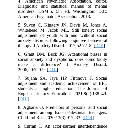
4. American Psychiatric Association, editor.
Diagnostic and statistical manual of mental
disorders: DSM-5. 5th ed. Washington, D.C:
American Psychiatric Association; 2013.
5. Suveg C, Kingery JN, Davis M, Jones A,
Whitehead M, Jacob ML. Still lonely: social
adjustment of youth with and without social
anxiety disorder following cognitive behavioral
therapy. J Anxiety Disord. 2017;52:72–8. [
DOI
]
6. Grant DM, Beck JG. Attentional biases in
social anxiety and dysphoria: does comorbidity
make a difference? J Anxiety Disord.
2006;20:520-9. [
DOI
]
7. Sujana SA, Jaya HP, Fiftinova F. Social
adjustment and academic achievement of EFL
students at higher education. The Journal of
English Literacy Education. 2021;8(2):138–49.
[
DOI
]
8. Agbaria Q. Predictors of personal and social
adjustment among Israeli-Palestinian teenagers.
Child Ind Res. 2020;13(3):917–33. [
DOI
]
9. Curran T. An actor-partner interdependence