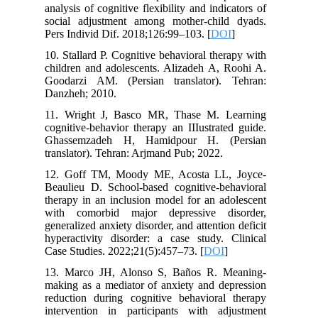
analysis of cognitive flexibility and indicators of
social adjustment among mother-child dyads.
Pers Individ Dif. 2018;126:99–103. [
DOI
]
10. Stallard P. Cognitive behavioral therapy with
children and adolescents. Alizadeh A, Roohi A.
Goodarzi AM. (Persian translator). Tehran:
Danzheh; 2010.
11. Wright J, Basco MR, Thase M. Learning
cognitive-behavior therapy an IIIustrated guide.
Ghassemzadeh H, Hamidpour H. (Persian
translator). Tehran: Arjmand Pub; 2022.
12. Goff TM, Moody ME, Acosta LL, Joyce-
Beaulieu D. School-based cognitive-behavioral
therapy in an inclusion model for an adolescent
with comorbid major depressive disorder,
generalized anxiety disorder, and attention deficit
hyperactivity disorder: a case study. Clinical
Case Studies. 2022;21(5):457–73. [
DOI
]
13. Marco JH, Alonso S, Baños R. Meaning‐
making as a mediator of anxiety and depression
reduction during cognitive behavioral therapy
intervention in participants with adjustment