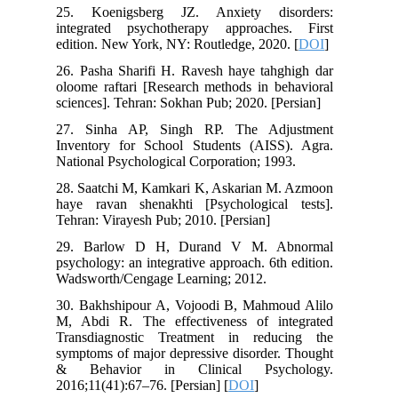
25. Koenigsberg JZ. Anxiety disorders:
integrated psychotherapy approaches. First
edition. New York, NY: Routledge, 2020. [
DOI
]
26. Pasha Sharifi H. Ravesh haye tahghigh dar
oloome raftari [Research methods in behavioral
sciences]. Tehran: Sokhan Pub; 2020. [Persian]
27. Sinha AP, Singh RP. The Adjustment
Inventory for School Students (AISS). Agra.
National Psychological Corporation; 1993.
28. Saatchi M, Kamkari K, Askarian M. Azmoon
haye ravan shenakhti [Psychological tests].
Tehran: Virayesh Pub; 2010. [Persian]
29. Barlow D H, Durand V M. Abnormal
psychology: an integrative approach. 6th edition.
Wadsworth/Cengage Learning; 2012.
30. Bakhshipour A, Vojoodi B, Mahmoud Alilo
M, Abdi R. The effectiveness of integrated
Transdiagnostic Treatment in reducing the
symptoms of major depressive disorder. Thought
& Behavior in Clinical Psychology.
2016;11(41):67–76. [Persian] [
DOI
]