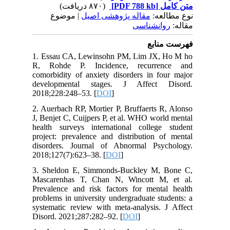
(۸۷۰ دریافت)
[PDF 788 kb]
متن کامل
نوع مطالعه:
مقاله پژوهشی اصیل
| موضوع
مقاله:
روانشناسی
فهرست منابع
1. Essau CA, Lewinsohn PM, Lim JX, Ho M ho
R, Rohde P. Incidence, recurrence and
comorbidity of anxiety disorders in four major
developmental stages. J Affect Disord.
2018;228:248–53. [
DOI
]
2. Auerbach RP, Mortier P, Bruffaerts R, Alonso
J, Benjet C, Cuijpers P, et al. WHO world mental
health surveys international college student
project: prevalence and distribution of mental
disorders. Journal of Abnormal Psychology.
2018;127(7):623–38. [
DOI
]
3. Sheldon E, Simmonds-Buckley M, Bone C,
Mascarenhas T, Chan N, Wincott M, et al.
Prevalence and risk factors for mental health
problems in university undergraduate students: a
systematic review with meta-analysis. J Affect
Disord. 2021;287:282–92. [
DOI
]