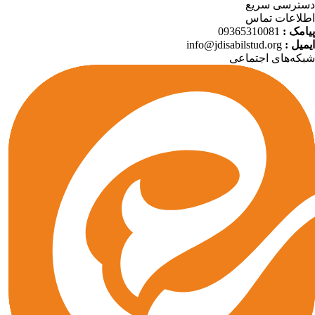
ترسی سریع
لاعات تماس
09365310081
پیامک
info@jdisabilstud.org
ایمیل
که‌های اجتماعی