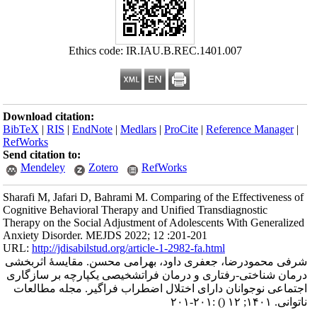
Ethics code: IR.IAU.B.REC.1401.007
Download citation:
BibTeX
|
RIS
|
EndNote
|
Medlars
|
ProCite
|
Reference Manager
|
RefWorks
Send citation to:
Mendeley
Zotero
RefWorks
Sharafi M, Jafari D, Bahrami M. Comparing of the Effectiveness of
Cognitive Behavioral Therapy and Unified Transdiagnostic
Therapy on the Social Adjustment of Adolescents With Generalized
Anxiety Disorder. MEJDS 2022; 12 :201-201
URL:
http://jdisabilstud.org/article-1-2982-fa.html
شرفی محمودرضا، جعفری داود، بهرامی محسن. مقایسهٔ اثربخشی
درمان شناختی-رفتاری و درمان فراتشخیصی یکپارچه بر سازگاری
اجتماعی نوجوانان دارای اختلال اضطراب فراگیر. مجله مطالعات
:۲۰۱-۲۰۱
()
ناتوانی. ۱۴۰۱; ۱۲