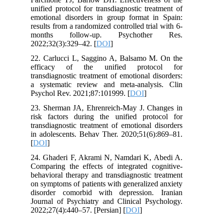
unified protocol for transdiagnostic treatment of
emotional disorders in group format in Spain:
results from a randomized controlled trial with 6-
months follow-up. Psychother Res.
2022;32(3):329–42. [
DOI
]
22. Carlucci L, Saggino A, Balsamo M. On the
efficacy of the unified protocol for
transdiagnostic treatment of emotional disorders:
a systematic review and meta-analysis. Clin
Psychol Rev. 2021;87:101999. [
DOI
]
23. Sherman JA, Ehrenreich-May J. Changes in
risk factors during the unified protocol for
transdiagnostic treatment of emotional disorders
in adolescents. Behav Ther. 2020;51(6):869–81.
[
DOI
]
24. Ghaderi F, Akrami N, Namdari K, Abedi A.
Comparing the effects of integrated cognitive-
behavioral therapy and transdiagnostic treatment
on symptoms of patients with generalized anxiety
disorder comorbid with depression. Iranian
Journal of Psychiatry and Clinical Psychology.
2022;27(4):440–57. [Persian] [
DOI
]