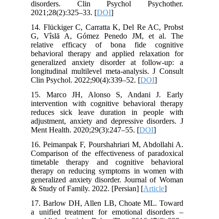
disorders. Clin Psychol Psychother.
2021;28(2):325–33. [
DOI
]
14. Flückiger C, Carratta K, Del Re AC, Probst
G, Vîslă A, Gómez Penedo JM, et al. The
relative efficacy of bona fide cognitive
behavioral therapy and applied relaxation for
generalized anxiety disorder at follow-up: a
longitudinal multilevel meta-analysis. J Consult
Clin Psychol. 2022;90(4):339–52. [
DOI
]
15. Marco JH, Alonso S, Andani J. Early
intervention with cognitive behavioral therapy
reduces sick leave duration in people with
adjustment, anxiety and depressive disorders. J
Ment Health. 2020;29(3):247–55. [
DOI
]
16. Peimanpak F, Pourshahriari M, Abdollahi A.
Comparison of the effectiveness of paradoxical
timetable therapy and cognitive behavioral
therapy on reducing symptoms in women with
generalized anxiety disorder. Journal of Woman
& Study of Family. 2022. [Persian] [
Article
]
17. Barlow DH, Allen LB, Choate ML. Toward
a unified treatment for emotional disorders –