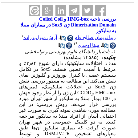
‫بررسی ناحیه HMG-box و Coiled Coil
Dimerization Domain ژن Sox5 در بیماران مبتلا
به سایکوز
۱
زیبا نریمان صالح فام
،
آرش میراب زاده
۱
*
،
مینا اوحدی
۱- دانشیار دانشگاه علوم بهزیستی و توانبخشی
چکیده:
(۱۴۵۸۵ مشاهده)
هدف: اختلالات سایکوتیک دارای شیوع ۳٫۸۴٪ و
مرتبط با آسیب عصبی هستند. Sox5 در تکامل
سیستم عصبی با کنترل نوروژنز و گلیوژنز ایفای
نقش می‌کند. این مطالعه به منظور بررسی نقش
ژن Sox5 در اختلالات سایکوتیک، دُمین‌های
HMG-box وCCDD این ژن را از نظر وجود جهش
در 100 بیمار مبتلا به سایکوز از شهر تهران مورد
بررسی قرار می‌دهد. روش بررسی: در این
مطالعه مورد- شاهدی نمونه گیری به صورت غیر
احتمالی آسان از افراد مبتلا به سایکوز مراجعه
کننده به دو کلینیک خصوصی در شهر تهران
صورت گرفت که بیماری سایکوز آن‌ها طبق
معیارهای تشخیص DSM-IV-TR و توسط