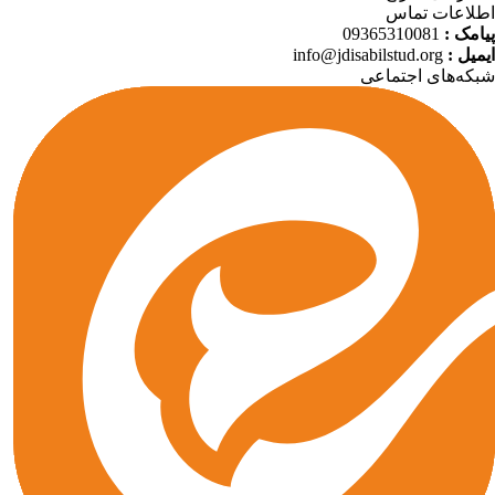
لاعات تماس
امک :
09365310081
میل :
info@jdisabilstud.org
که‌های اجتماعی