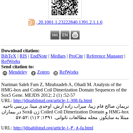
‎ 20.1001.1.23222840.1391.2.1.1.6
Download citation:
BibTeX
|
RIS
|
EndNote
|
Medlars
|
ProCite
|
Reference Manager
|
RefWorks
Send citation to:
Mendeley
Zotero
RefWorks
Nariman Saleh Fam Z, Mirabzadeh A, Ohadi M. Analysis of the
HMG-box and Coiled Coil Dimerization Domain Sequences of the
Sox5 Gene. MEJDS 2012; 2 (1) :52-57
URL:
http://jdisabilstud.org/article-1-308-fa.html
نریمان صالح فام زیبا، میراب زاده آرش، اوحدی مینا. ‫بررسی ناحیه
HMG-box و Coiled Coil Dimerization Domain ژن Sox۵ در بیماران
مبتلا به سایکوز. مجله مطالعات ناتوانی. ۱۳۹۱; ۲ (۱) :۵۲-۵۷
URL:
http://jdisabilstud.org/article-۱-۳۰۸-fa.html