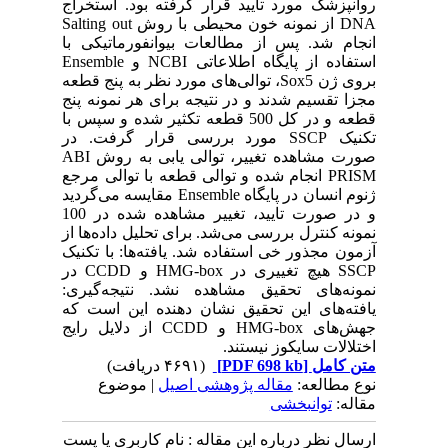
روانپزشک مورد تایید قرار گرفته بود. استخراج
DNA از نمونه خون محیطی با روش Salting out
انجام شد. پس از مطالعات بیوانفورماتیکی با
استفاده از پایگاه اطلاعاتی NCBI و Ensemble
بروی ژن Sox5، توالی‌های مورد نظر به پنج قطعه
مجزا تقسیم شدند و در نتیجه برای هر نمونه پنج
قطعه و در کل 500 قطعه تکثیر شده و سپس با
تکنیک SSCP مورد بررسی قرار گرفت. در
صورت مشاهده تغییر، توالی یابی به روش ABI
PRISM انجام شده و توالی قطعه با توالی مرجع
ژنوم انسان در پایگاه Ensemble مقایسه می‌گردید
و در صورت تایید، تغییر مشاهده شده در 100
نمونه کنترل بررسی می‌شد. برای تحلیل داده‌ها از
آزمون مجذور خی استفاده شد. یافته‌ها: با تکنیک
SSCP هیچ تغییری در HMG-box و CCDD در
نمونه‌های تحقیق مشاهده نشد. نتیجه‌گیری:
یافته‌های این تحقیق نشان دهنده این است که
جهش‌های HMG-box و CCDD از دلایل رایج
اختلالات سایکوز نیستند.
متن کامل
[PDF 698 kb]
(۴۶۹۱ دریافت)
نوع مطالعه:
مقاله پژوهشی اصیل
| موضوع
مقاله:
توانبخشی
ارسال نظر درباره این مقاله : نام کاربری یا پست