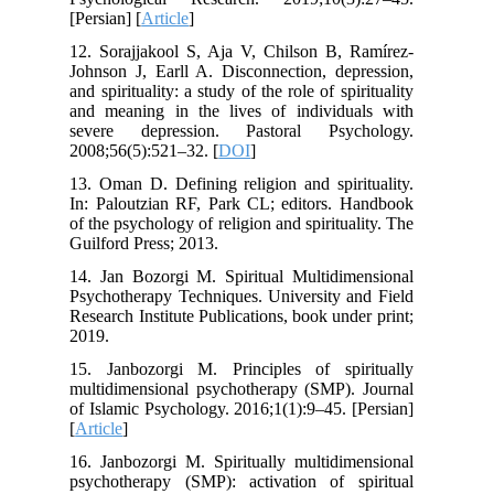
[Persian] [
Article
]
12. Sorajjakool S, Aja V, Chilson B, Ramírez-
Johnson J, Earll A. Disconnection, depression,
and spirituality: a study of the role of spirituality
and meaning in the lives of individuals with
severe depression. Pastoral Psychology.
2008;56(5):521–32. [
DOI
]
13. Oman D. Defining religion and spirituality.
In: Paloutzian RF, Park CL; editors. Handbook
of the psychology of religion and spirituality. The
Guilford Press; 2013.
14. Jan Bozorgi M. Spiritual Multidimensional
Psychotherapy Techniques. University and Field
Research Institute Publications, book under print;
2019.
15. Janbozorgi M. Principles of spiritually
multidimensional psychotherapy (SMP). Journal
of Islamic Psychology. 2016;1(1):9–45. [Persian]
[
Article
]
16. Janbozorgi M. Spiritually multidimensional
psychotherapy (SMP): activation of spiritual