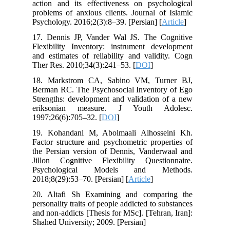
action and its effectiveness on psychological
problems of anxious clients. Journal of Islamic
Psychology. 2016;2(3):8–39. [Persian] [
Article
]
17. Dennis JP, Vander Wal JS. The Cognitive
Flexibility Inventory: instrument development
and estimates of reliability and validity. Cogn
Ther Res. 2010;34(3):241–53. [
DOI
]
18. Markstrom CA, Sabino VM, Turner BJ,
Berman RC. The Psychosocial Inventory of Ego
Strengths: development and validation of a new
eriksonian measure. J Youth Adolesc.
1997;26(6):705–32. [
DOI
]
19. Kohandani M, Abolmaali Alhosseini Kh.
Factor structure and psychometric properties of
the Persian version of Dennis, Vanderwaal and
Jillon Cognitive Flexibility Questionnaire.
Psychological Models and Methods.
2018;8(29):53–70. [Persian] [
Article
]
20. Altafi Sh Examining and comparing the
personality traits of people addicted to substances
and non-addicts [Thesis for MSc]. [Tehran, Iran]:
Shahed University; 2009. [Persian]