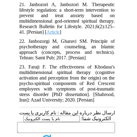
21. Janbozori A, Janbozori M. Therapeutic
lifestyle regulation: a short-term intervention to
prevent and treat anxiety based on
multidimensional god-oriented spiritual therapy.
Research Bulletin for Lifestyle. 2021;6(2):125–
41. [Persian] [
Article
]
22. Janbozorgi M, Gharavi SM. Principle of
psychotherapy and counseling, an Islamic
approach (concepts, process and technics).
Tehran: Samt Pub; 2017. [Persian]
23. Faraji F. The effectiveness of Khodasu's
multidimensional spiritual therapy (cognitive
activation and perception from the origin) on the
psycho-spiritual components of Red Crescent
employees with symptoms of post-traumatic
stress disorder [PhD dissertation]. [Shahrood,
Iran]: Azad University; 2020. [Persian]
ارسال نظر درباره این مقاله : نام کاربری یا پست
الکترونیک شما: