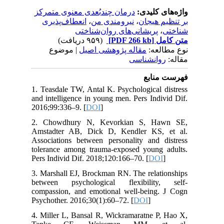
واژه‌های کلیدی:
درمان چندبُعدی معنوی متمرکز
انعطاف‌پذیری
،
نیرومندی من
،
بر تنظیم هیجان
پریشانی‌های روان‌شناختی
،
شناختی
(۹۵۹ دریافت)
[PDF 266 kb]
متن کامل
نوع مطالعه:
مقاله پژوهشی اصیل
| موضوع
مقاله:
روانشناسی
فهرست منابع
1. Teasdale TW, Antal K. Psychological distress
and intelligence in young men. Pers Individ Dif.
2016;99:336–9. [
DOI
]
2. Chowdhury N, Kevorkian S, Hawn SE,
Amstadter AB, Dick D, Kendler KS, et al.
Associations between personality and distress
tolerance among trauma-exposed young adults.
Pers Individ Dif. 2018;120:166–70. [
DOI
]
3. Marshall EJ, Brockman RN. The relationships
between psychological flexibility, self-
compassion, and emotional well-being. J Cogn
Psychother. 2016;30(1):60–72. [
DOI
]
4. Miller L, Bansal R, Wickramaratne P, Hao X,