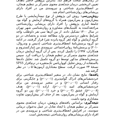
در زمان‌های سخت فراهم کند؛ بنابراین پژوهش حاضر باهدف
تعیین اثربخشی درمان چندبُعدی معنوی متمرکز بر تنظیم هیجان،
بر انعطاف‌پذیری شناختی و نیرومندی من در افراد دارای
پریشانی‌های روان‌شناختی انجام شد.
روش‌بررسی:
روش این پژوهش از نوع نیمه‌آزمایشی با طرح
پیش‌آزمون و پس‌آزمون همراه با گروه‌های آزمایش و گواه بود.
جامعهٔ آماری پژوهش را افراد دارای پریشانی روان‌شناختی
مراجعه‌کننده به کلینیک‌های مشاوره و روان‌شناسی شهر تهران
در سال ۱۴۰۰ تشکیل دادند.
از بین آن‌ها سی نفر داوطلب واجد
شرایط به‌طور دردسترس وارد مطالعه شدند و به‌تصادف در دو
در ادامه
.
گروه آزمایش و گواه (هر گروه پانزده نفر) قرار گرفتند
دو گروه پرسش‌نامه‌ٔ انعطاف‌پذیری شناختی (دنیس و وندروال،
۲۰۱۰) و پرسش‌نامهٔ روانی‌اجتماعی نیرومندی من (مارکستروم و
همکاران، ۱۹۹۷) را تکمیل کردند. پس از آن گروه آزمایش درمان
چندبُعدی معنوی متمرکز بر تنظیم هیجان را دریافت کرد. سپس
پرسش‌نامه‌های مذکور توسط دو گروه تکمیل شد. تحلیل داده‌ها
SPSS
بااستفاده از روش تحلیل کوواریانس تک‌متغیره در نرم‌افزار
نسخهٔ ۲۴ صورت گرفت. سطح معناداری آزمون‌ها ۰٫۰۵ در نظر
گرفته شد.
یافته‌ها:
نتایج نشان داد، در متغیر انعطاف‌پذیری شناختی برای
و جایگزینی برای
)
p
خرده‌مقیاس‌های ادراک گواه‌پذیری (۰٫۰۰۱>
) و در متغیر نیرومندی من برای
p
رفتار انسانی (۰٫۰۰۱>
)، هدف
p
)، اراده (۰٫۰۰۱>
p
خرده‌مقیاس‌های امید (۰٫۰۰۱>
)، بین دو گروه
p
) و خرد (۰٫۰۰۱>
p
)، عشق (۰٫۰۰۲=
p
(۰٫۰۰۸=
آزمایش و گواه در پس
آزمون، بعد از حذف اثر پیش‌آزمون تفاوت
معناداری وجود داشت.
نتیجه‌گیری:
براساس یافته‌های پژوهش، درمان چندبُعدی معنوی
متمرکز بر تنظیم هیجان با ایجاد تعادل در عمل به‌عنوان درمانی
سودمند، در افزایش انعطاف‌پذیری شناختی و نیرومندی من در
افراد دارای پریشانی‌های روان‌شناختی نتیجه‌بخش است.