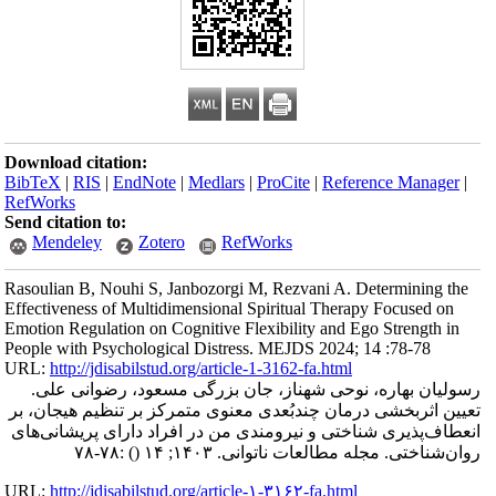
Download citation:
BibTeX
|
RIS
|
EndNote
|
Medlars
|
ProCite
|
Reference Manager
|
RefWorks
Send citation to:
Mendeley
Zotero
RefWorks
Rasoulian B, Nouhi S, Janbozorgi M, Rezvani A. Determining the
Effectiveness of Multidimensional Spiritual Therapy Focused on
Emotion Regulation on Cognitive Flexibility and Ego Strength in
People with Psychological Distress. MEJDS 2024; 14 :78-78
URL:
http://jdisabilstud.org/article-1-3162-fa.html
رسولیان بهاره، نوحی شهناز، جان بزرگی مسعود، رضوانی علی.
تعیین اثربخشی درمان چندبُعدی معنوی متمرکز بر تنظیم هیجان، بر
انعطاف‌پذیری شناختی و نیرومندی من در افراد دارای پریشانی‌های
:۷۸-۷۸
()
روان‌شناختی. مجله مطالعات ناتوانی. ۱۴۰۳; ۱۴
URL:
http://jdisabilstud.org/article-۱-۳۱۶۲-fa.html