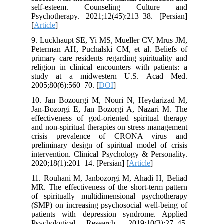
self-esteem. Counseling Culture and
Psychotherapy. 2021;12(45):213–38. [Persian]
[
Article
]
9. Luckhaupt SE, Yi MS, Mueller CV, Mrus JM,
Peterman AH, Puchalski CM, et al. Beliefs of
primary care residents regarding spirituality and
religion in clinical encounters with patients: a
study at a midwestern U.S. Acad Med.
2005;80(6):560–70. [
DOI
]
10. Jan Bozourgi M, Nouri N, Heydarizad M,
Jan-Bozorgi E, Jan Bozorgi A, Nazari M. The
effectiveness of god-oriented spiritual therapy
and non-spiritual therapies on stress management
crisis prevalence of CRONA virus and
preliminary design of spiritual model of crisis
intervention. Clinical Psychology & Personality.
2020;18(1):201–14. [Persian] [
Article
]
11. Rouhani M, Janbozorgi M, Ahadi H, Beliad
MR. The effectiveness of the short-term pattern
of spiritually multidimensional psychotherapy
(SMP) on increasing psychosocial well-being of
patients with depression syndrome. Applied
Psychological Research. 2019;10(3):27–45.