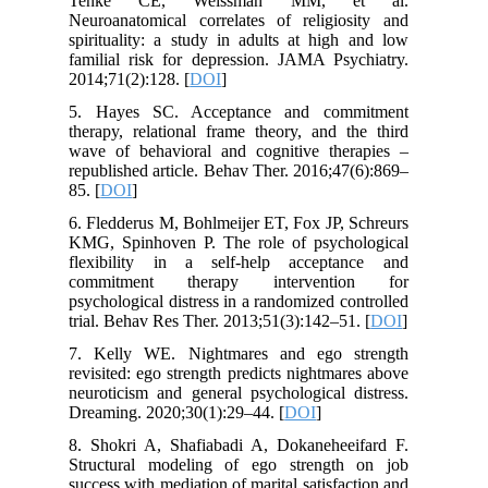
Tenke CE, Weissman MM, et al.
Neuroanatomical correlates of religiosity and
spirituality: a study in adults at high and low
familial risk for depression. JAMA Psychiatry.
2014;71(2):128. [
DOI
]
5. Hayes SC. Acceptance and commitment
therapy, relational frame theory, and the third
wave of behavioral and cognitive therapies –
republished article. Behav Ther. 2016;47(6):869–
85. [
DOI
]
6. Fledderus M, Bohlmeijer ET, Fox JP, Schreurs
KMG, Spinhoven P. The role of psychological
flexibility in a self-help acceptance and
commitment therapy intervention for
psychological distress in a randomized controlled
trial. Behav Res Ther. 2013;51(3):142–51. [
DOI
]
7. Kelly WE. Nightmares and ego strength
revisited: ego strength predicts nightmares above
neuroticism and general psychological distress.
Dreaming. 2020;30(1):29–44. [
DOI
]
8. Shokri A, Shafiabadi A, Dokaneheeifard F.
Structural modeling of ego strength on job
success with mediation of marital satisfaction and