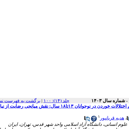
برگشت به فهرست نس
|
‫جلد (۱۴): ۱۰۰
مدل ساختاری رابطهٔ حمایت از خودمختاری و کنترلگری والدین با علائم اختلالات خوردن در نوجوانان ۱۳تا۱۸ سال: نقش میانج
۱
هدیه قربانپور
،