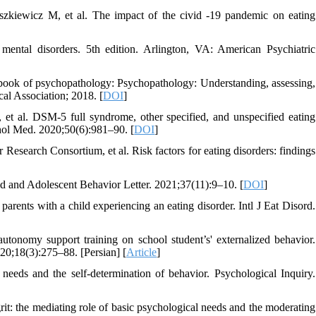
kiewicz M, et al. The impact of the civid ‐19 pandemic on eating
 mental disorders. 5th edition. Arlington, VA: American Psychiatric
dbook of psychopathology: Psychopathology: Understanding, assessing,
al Association; 2018. [
DOI
]
et al. DSM-5 full syndrome, other specified, and unspecified eating
ychol Med. 2020;50(6):981–90. [
DOI
]
esearch Consortium, et al. Risk factors for eating disorders: findings
ld and Adolescent Behavior Letter. 2021;37(11):9–10. [
DOI
]
ents with a child experiencing an eating disorder. Intl J Eat Disord.
tonomy support training on school student’s' externalized behavior.
020;18(3):275–88. [Persian] [
Article
]
ds and the self-determination of behavior. Psychological Inquiry.
it: the mediating role of basic psychological needs and the moderating