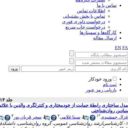
تماس با ما
اطلاعات تماس
تماس با بخش پشتیبانی
درخواست داوری فوری
درخواست چاپ سریع
کارگاه‌ها و سمینارها
ارسال مقاله
EN
FA
ورود خودکار
ثبت نام
بازیابی رمز عبور
جلد ۱۴ - شماره سال ۱۴۰۳
بنیادین روان‌شناختی
۳
۲
۱
*
سحر قربان پور
،
سینا غلامی
،
غزال جمشیدی
۱- کارشناسی‌ارشد روان‌شناسی عمومی، گروه روان‌شناسی، دانشکدهٔ علوم انسانی، دانشگاه آزاد اسلامی واحد شهر قدس، تهران، ایران