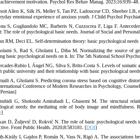
f achievement motivation. Psychol Res Behav Manag. 2023;16:939–48.
noit Allen K, Silk JS, Meller S, Tan PZ, Ladouceur CD, Sheeber LB, et 
eryday emotional experience of anxious youth. J Child Psychol Psychia
sta S, Gugliandolo MC, Barberis N, Cuzzocrea F, Liga F. Anteceden
t: The role of psychological basic needs. Journal of Social and Persona
an RM, Deci EL. Self-determination theory: basic psychological needs i
olami S, Rad S, Gholami L, Diba M. Normalizing the source of genera
ying basic psychological needs on it. In: The 5th National School Psych
rcader-Rubio I, Ángel NG, Silva S, Brito-Costa S. Levels of somatic anxi
h public university and their relationship with basic psychological need
maili A, Gholami S. Predicting corona stress based on cognitive disto
nternational Conference of Modern Researches in Psychology, Counseli
[Persian]
mshidi G, Shokouhi Amirabadi L, Ghasemi M. The structural relati
logical needs: the mediating role of body image and mindfulness. Ra
e
]
kan D, Žuljević D, Rokvić N. The role of basic psychological needs in
ctive. Front Public Health. 2020;8:583181. [
DOI
]
th-Király I, Gajdos P, Román N, Vass N, Rigó A. The associations betw