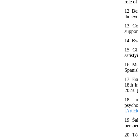
role o
12. Be
the ev
13. Co
suppor
14. Ry
15. Gh
satisf
16. Me
Spanis
17. Es
18th I
2023. 
18. Ja
psycho
[
Articl
19. Ša
perspe
20. Tó