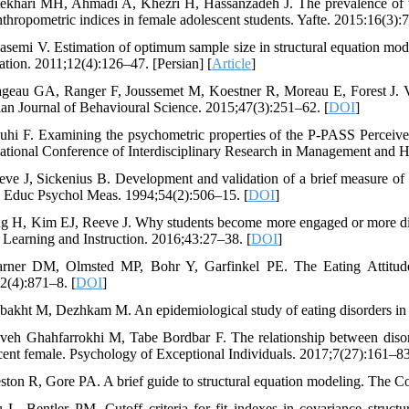
tekhari MH, Ahmadi A, Khezri H, Hassanzadeh J. The prevalence of wei
nthropometric indices in female adolescent students. Yafte. 2015:16(3):7
asemi V. Estimation of optimum sample size in structural equation model
ation. 2011;12(4):126–47. [Persian] [
Article
]
geau GA, Ranger F, Joussemet M, Koestner R, Moreau E, Forest J. Va
an Journal of Behavioural Science. 2015;47(3):251–62. [
DOI
]
uhi F. Examining the psychometric properties of the P-PASS Perceive
National Conference of Interdisciplinary Research in Management and Hu
eve J, Sickenius B. Development and validation of a brief measure of 
. Educ Psychol Meas. 1994;54(2):506–15. [
DOI
]
ng H, Kim EJ, Reeve J. Why students become more engaged or more dise
 Learning and Instruction. 2016;43:27–38. [
DOI
]
rner DM, Olmsted MP, Bohr Y, Garfinkel PE. The Eating Attitudes 
2(4):871–8. [
DOI
]
bakht M, Dezhkam M. An epidemiological study of eating disorders in I
veh Ghahfarrokhi M, Tabe Bordbar F. The relationship between disor
cent female. Psychology of Exceptional Individuals. 2017;7(27):161–83.
ston R, Gore PA. A brief guide to structural equation modeling. The C
 L, Bentler PM. Cutoff criteria for fit indexes in covariance structu