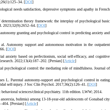
1;26(1):125–34. [
DOI
]
logical needs satisfaction, depressive symptoms and apathy in French
 determination theory framework: the interplay of psychological basic
d. 2023;32(9):2652–64. [
DOI
]
 autonomy granting and psychological control in predicting anxiety and
 al. Autonomy support and autonomous motivation in the outpatient
66. [
DOI
]
l anxiety based on perfectionism, social self-efficacy, and cognitive
 Research. 2022;13(4):187–202. [Persian] [
Article
]
l psychological control: the mediating role of mindfulness. Journal of
 L. Parental autonomy-support and psychological control in eating
idal self-injury. J Soc Clin Psychol. 2017;36(2):126–41. [
DOI
]
behavioral sciences/clinical psychiatry. 11th edition. LWW; 2014.
anorexia, bulimia) among 13-18-year-old adolescents of Gonabad city
–404. [Persian] [
Article
]