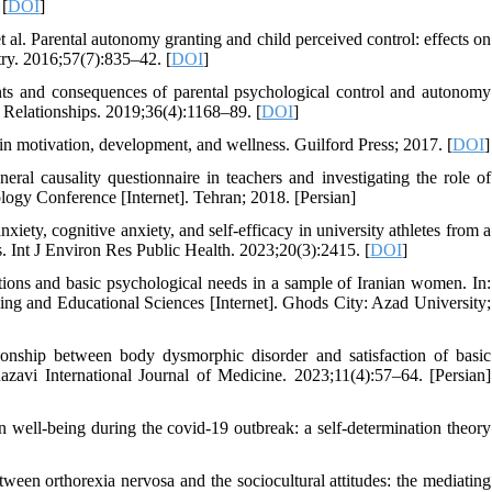
 [
DOI
]
al. Parental autonomy granting and child perceived control: effects on
try. 2016;57(7):835–42. [
DOI
]
ts and consequences of parental psychological control and autonomy
l Relationships. 2019;36(4):1168–89. [
DOI
]
n motivation, development, and wellness. Guilford Press; 2017. [
DOI
]
l causality questionnaire in teachers and investigating the role of
ology Conference [Internet]. Tehran; 2018. [Persian]
ety, cognitive anxiety, and self-efficacy in university athletes from a
s. Int J Environ Res Public Health. 2023;20(3):2415. [
DOI
]
rtions and basic psychological needs in a sample of Iranian women. In:
ng and Educational Sciences [Internet]. Ghods City: Azad University;
onship between body dysmorphic disorder and satisfaction of basic
zavi International Journal of Medicine. 2023;11(4):57–64. [Persian]
 well-being during the covid-19 outbreak: a self-determination theory
een orthorexia nervosa and the sociocultural attitudes: the mediating