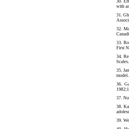
30. Ef
with a
31. Gh
Associ
32. Ma
Canadi
33. Ro
First 
34. Re
Scales
35. Ja
model.
36. Ga
1982;1
37. No
38. Ka
adoles
39. We
40. Hu