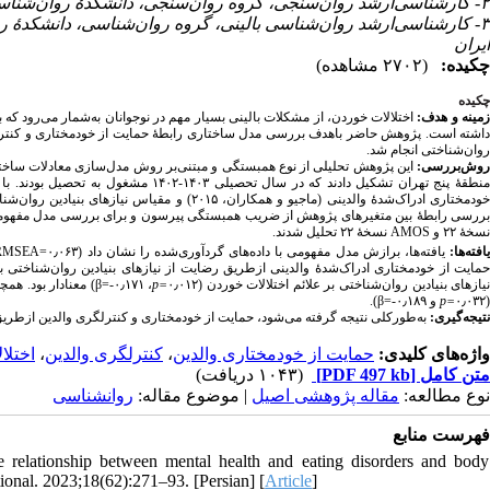
۲- کارشناسی‌ارشد روان‌سنجی، گروه روان‌سنجی، دانشکدهٔ روان‌شناسی و علوم تربیتی، دانشگاه آزاد اسلامی واحد تهران مرکزی، تهران، ایران
کارشناسی‌ارشد روان‌شناسی بالینی، گروه روان‌شناسی، دانشکدهٔ روا،
ایران
چکیده:
(۲۷۰۲ مشاهده)
چکیده
زمینه و هدف
اختلالات خوردن، از مشکلات بالینی بسیار مهم در نوجوانان به‌شمار می‌رود که
روان‌شناختی انجام شد.
روش‌بررسی
ررسی رابطهٔ بین متغیرهای پژوهش از ضریب همبستگی پیرسون و برای بررسی مدل مفهومی از مدل‌سازی 
نسخهٔ ۲۲ تحلیل شدند.
AMOS
نسخهٔ ۲۲ و
RMSEA
یافته‌ها، برازش مدل مفهومی با داده‌های گردآوری‌شده را نشان داد (۰٫۰۶۳=
یافته‌ها
حمایت از خودمختاری ادراک‌شدهٔ والدینی ازطریق رضایت از نیازهای بنیادین روان‌شناختی بر علا
معنادار بود. همچنی
β
، ۰٫۱۷۱-=
p
=
یازهای بنیادین روان‌شناختی بر علائم اختلالات خوردن (۰٫۰۱۲
).
β
و ۰٫۱۸۹-=
p
=
(۰٫۰۳۲
نتیجه‌گیری:
به‌طورکلی نتیجه گرفته می‌شود، حمایت از خودمختاری و کنترلگری والدین ازطریق رضایت از نیا.
اختلا
،
کنترلگری والدین
،
حمایت از خودمختاری والدین
واژه‌های کلیدی:
(۱۰۴۳ دریافت)
[PDF 497 kb]
متن کامل
نوع مطالعه:
مقاله پژوهشی اصیل
| موضوع مقاله:
روانشناسی
فهرست منابع
lationship between mental health and eating disorders and body
ional. 2023;18(62):271–93. [Persian] [
Article
]