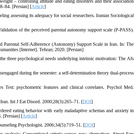
ght – controlling attitude and eating disorders and their association
8–84. [Persian] [
Article
]
ing assessing its adequacy for social researchers. Iranian Sociological
lidation of the perceived parental autonomy support scale (P-PASS).
d Parental Self-Adherence (Autonomy) Support Scale in Iran. In: The
manities [Internet]. Tehran; 2020. [Persian]
the three psychological needs underlying intrinsic motivation: The Afs
ngaged during the semester: a self-determination theory dual-process
Test: psychometric features and clinical correlates. Psychol Med.
ran. Int J Eat Disord. 2000;28(3):265–71. [
DOI
]
dered eating behavior with early maladaptive schemas and anxiety in
 [Persian] [
Article
]
ounseling Psychologist. 2006;34(5):719–51. [
DOI
]
re analysis: Conventional criteria versus new alternatives. Struct Equ