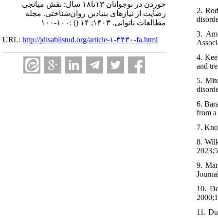
خوردن در نوجوانان ۱۳تا۱۸ سال: نقش میانجی
2. Rod
رضایت از نیازهای بنیادین روان‌شناختی. مجله
disord
:۱۰۰-۱۰۰
()
مطالعات ناتوانی. ۱۴۰۳; ۱۴
3. Ame
URL:
http://jdisabilstud.org/article-۱-۳۴۳۰-fa.html
Associ
4. Kee
and tr
5. Mit
disord
6. Bar
from a 
7. Kno
8. Wil
2023;5
9. Man
Journa
10. De
2000;1
11. Du