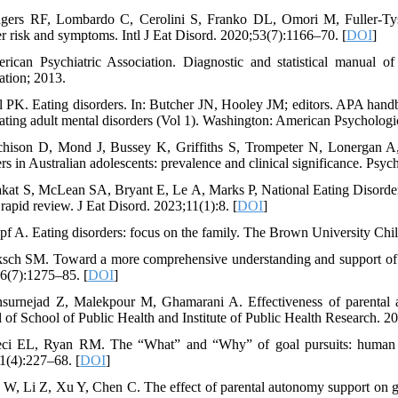
gers RF, Lombardo C, Cerolini S, Franko DL, Omori M, Fuller‐Tysz
er risk and symptoms. Intl J Eat Disord. 2020;53(7):1166–70. [
DOI
]
rican Psychiatric Association. Diagnostic and statistical manual of
ation; 2013.
l PK. Eating disorders. In: Butcher JN, Hooley JM; editors. APA han
eating adult mental disorders (Vol 1). Washington: American Psychologic
chison D, Mond J, Bussey K, Griffiths S, Trompeter N, Lonergan A, 
ers in Australian adolescents: prevalence and clinical significance. Ps
akat S, McLean SA, Bryant E, Le A, Marks P, National Eating Disorder R
rapid review. J Eat Disord. 2023;11(1):8. [
DOI
]
pf A. Eating disorders: focus on the family. The Brown University Chi
ksch SM. Toward a more comprehensive understanding and support of par
6(7):1275–85. [
DOI
]
surnejad Z, Malekpour M, Ghamarani A. Effectiveness of parental au
l of School of Public Health and Institute of Public Health Research. 2
ci EL, Ryan RM. The “What” and “Why” of goal pursuits: human nee
1(4):227–68. [
DOI
]
 W, Li Z, Xu Y, Chen C. The effect of parental autonomy support on gr