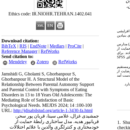
۳
Ethics code: IR.NIOHR.TEHRAN.1402.041
 افزایشی
 میانجیگری رضایت از نیازهای بنیادین
Download citation:
عادلات ساختاری بود. جامعهٔ آماری پژوهش را تمامی دانش‌آموزان مقاطع متوسطهٔ اول و دوم (۱۳تا۱۸ سال) مدارس
BibTeX
|
RIS
|
EndNote
|
Medlars
|
ProCite
|
 سپس به مقیاس حمایت از
Reference Manager
|
RefWorks
ی (ریو و سیکینیوس، ۱۹۹۴) و آزمون نگرش به خوردن (گارنر و همکاران، ۱۹۸۲) پاسخ دادند. برای
Send citation to:
SPSS
Mendeley
Zotero
RefWorks
). ستقیم
) یت از
Jamshidi G, Gholami S, Ghorbanpour S,
) ست آمد
Ghorbanpour H. A Structural Model of the
Relationship Between Parental Autonomy Support
and Parental Control with Symptoms of Eating
Disorders in 13 to 18 Years Old Adolescents: The
Mediating Role of Satisfaction of Basic
Psychological Needs. MEJDS 2024; 14 :100-100
URL:
http://jdisabilstud.org/article-1-3430-fa.html
جمشیدی غزال، غلامی سینا، قربان پور سحر،
قربانپور هدیه. مدل ساختاری رابطهٔ حمایت از
1. Shu
خودمختاری و کنترلگری والدین با علائم اختلالات
checki