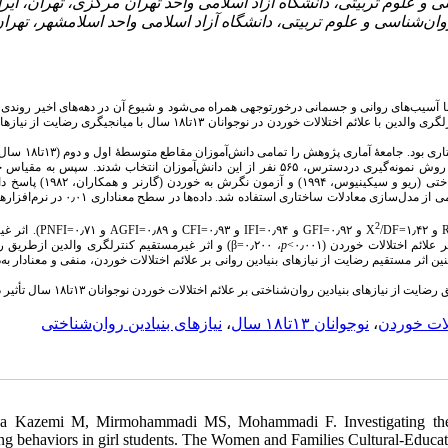
- ن‌شناسی و علوم تربیتی، دانشگاه آزاد اسلامی واحد اسلامشهر، تهران
 با آسیب‌های روانی و جسمانی درخورتوجهی همراه می‌شود و شیوع آن‌ در دهه‌های اخیر روندی
داشته است. پژوهش حاضر باهدف بررسی مدل ساختاری رابطهٔ حمایت از خودمختاری و کنترلگری والدین با علائم اختلالات خوردن در نوجوانان ۱۳تا۱۸ سال با
این پژوهش تحلیلی از نوع همبستگی و مبتنی‌بر روش مدل‌سازی م
منطقهٔ پنج تهران تشکیل دادند که در سال تحصیلی ۱۴۰۳-۱۴۰۲ مشغول به تحصیل بودند. با روش نمونه‌گیری دردسترس، ۵۶۵ نفر از این دانش‌آموزان انتخاب شدند.
خودمختاری ادراک‌شدهٔ والدینی (ماجیو و همکاران، ۲۰۱۵) و مقیاس نیازهای بنیادین روان‌شناخت
معادلات ساختاری استفاده شد. داده‌ها در سطح معناداری ۰٫۰۱ در نرم‌افزارهای
2
اثر غیرم
PNFI
و ۰٫۷۱=
AGFI
و ۰٫۸۹=
CFI
و ۰٫۹۳=
IFI
و ۰٫۹۴=
GFI
و ۰٫۹۲=
X
/DF
و ۱٫۴۲=
و اثر غیرمستقیم کنترلگری والدین ازطریق رضا
β
، ۰٫۲۰۰=
p
ئم اختلالات خوردن (۰٫۰۰۱
ن اثر مستقیم رضایت از نیازهای بنیادین روانی بر علائم اختلالات خوردن، منفی و معنادار به‌د
زهای بنیادین روان‌شناختی بر علائم اختلالات خوردن نوجوانان ۱۳تا۱۸ سال تأثیر دارد
نیازهای بنیادین روان‌شناختی
،
نوجوانان ۱۳تا۱۸ سال
،
لات خوردن
a Kazemi M, Mirmohammadi MS, Mohammadi F. Investigating the re
ng behaviors in girl students. The Women and Families Cultural-Educat