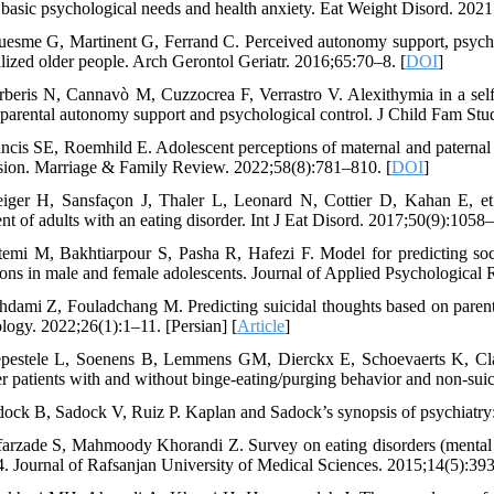
f basic psychological needs and health anxiety. Eat Weight Disord. 202
uesme G, Martinent G, Ferrand C. Perceived autonomy support, psycho
alized older people. Arch Gerontol Geriatr. 2016;65:70–8. [
DOI
]
rberis N, Cannavò M, Cuzzocrea F, Verrastro V. Alexithymia in a self
 parental autonomy support and psychological control. J Child Fam Stu
ancis SE, Roemhild E. Adolescent perceptions of maternal and paternal
sion. Marriage & Family Review. 2022;58(8):781–810. [
DOI
]
eiger H, Sansfaçon J, Thaler L, Leonard N, Cottier D, Kahan E, et
nt of adults with an eating disorder. Int J Eat Disord. 2017;50(9):1058–
temi M, Bakhtiarpour S, Pasha R, Hafezi F. Model for predicting socia
tions in male and female adolescents. Journal of Applied Psychological
hdami Z, Fouladchang M. Predicting suicidal thoughts based on parenta
logy. 2022;26(1):1–11. [Persian] [
Article
]
pestele L, Soenens B, Lemmens GM, Dierckx E, Schoevaerts K, Claes
er patients with and without binge-eating/purging behavior and non-suic
dock B, Sadock V, Ruiz P. Kaplan and Sadock’s synopsis of psychiatry: 
farzade S, Mahmoody Khorandi Z. Survey on eating disorders (mental 
4. Journal of Rafsanjan University of Medical Sciences. 2015;14(5):393