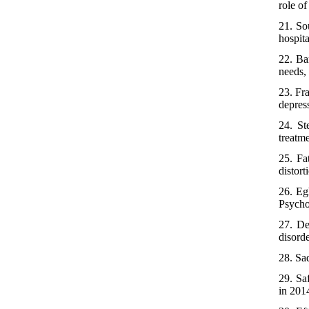
role o
21. So
hospit
22. Ba
needs,
23. Fr
depres
24. St
treatme
25. Fa
distor
26. Eg
Psycho
27. De
disord
28. Sa
29. Sa
in 201