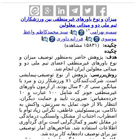
میزان و نوع باورهای غیرمنطقی بین ورزشکاران
تیم ملی دو و میدانی معلولین
۱
*
سمیه بهرامی
،
سید محمدکاظم واعظ
موسوی
،
فرزانه داوری
چکیده:
(۱۵۸۳۱ مشاهده)
چکیده
هدف
: پژوهش حاضر به‌منظور توصیف میزان و
نوع باورهای غیرمنطقی اعضای تیم ملی دو‌ و‌
میدانی معلولین ایران انجام شد.
روش‌بررسی
: پژوهش از نوع توصیفی-پیمایشی
است. شرکت‌کنندگان ۷۱ ورزشکار زن و مرد با
میانگین سنی ۳۰٫۲ سال بودند. از آزمون باورهای
غیرمنطقی جونز که شامل ۱۰۰ عبارت و ۱۰
خرده‌مقیاس: ضرورت تأیید و حمایت دیگران،
انتظار بالا از خود، تمایل به سرزنش، واکنش به
ناکامی، بی‌مسئولیتی عاطفی، نگرانی زیاد توأم با
اضطراب، اجتناب از مشکل، وابستگی، درماندگی
در مقابل تغییر و کمال‌گرایی است برای گردآوری
اطلاعات استفاده شد. شاخص‌های آمار توصیفی
نیز برای توصیف داده‌هابه کار برده شد.