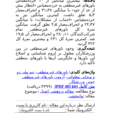
یافته‌ها
: بیشترین میانگین از ۱۰ خرده‌مقیاس
باورهای غیرمنطقی به خرده‌مقیاس «انتظار بیش
از حد از خود» با میانگین ۳۱٫۳۸ و انحراف‌معیار
۵٫۳ تعلق داشت. کمترین میانگین نیز به
خرده‌مقیاس «اجتناب از مشکلات» با میانگین
۲۴٫۳۷ و انحراف‌معیار ۴٫۵ تعلق گرفت. میانگین
نمرهٔ کل باورهای غیرمنطقی تمام
شرکت‌کنندگان ۲۸۰٫۱۱ و انحراف‌معیار آن ۱۹٫۵
شد. کمترین نمرهٔ کل ۲۳۱ و بیشترین نمرهٔ کل
۳۲۲ گردید.
نتیجه‌گیری
: وجود باورهای غیرمنطقی در بین
ورزشکاران معلول بر لزوم شناسایی و اصلاح
این باورها و جایگزینی آن‌ها با باورهای منطقی
تأکید دارد.
واژه‌های کلیدی:
باورهای غیرمنطقی
،
تیم ملی دو
و میدانی معلولین
،
آزمون باورهای غیرمنطقی
جونز
،
ورزشکار.
متن کامل
[PDF 405 kb]
(۴۳۹۹ دریافت)
نوع مطالعه:
مقاله پژوهشی اصیل
| موضوع
مقاله:
توانبخشی
ارسال نظر درباره این مقاله : نام کاربری یا پست
الکترونیک شما: