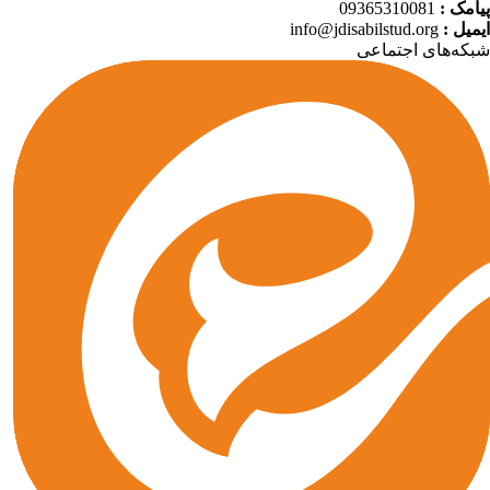
امک :
09365310081
میل :
info@jdisabilstud.org
که‌های اجتماعی