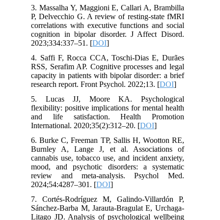
3. Massalha Y, Maggioni E, Callari A, Brambilla
P, Delvecchio G. A review of resting-state fMRI
correlations with executive functions and social
cognition in bipolar disorder. J Affect Disord.
2023;334:337–51. [
DOI
]
4. Saffi F, Rocca CCA, Toschi-Dias E, Durães
RSS, Serafim AP. Cognitive processes and legal
capacity in patients with bipolar disorder: a brief
research report. Front Psychol. 2022;13. [
DOI
]
5. Lucas JJ, Moore KA. Psychological
flexibility: positive implications for mental health
and life satisfaction. Health Promotion
International. 2020;35(2):312–20. [
DOI
]
6. Burke C, Freeman TP, Sallis H, Wootton RE,
Burnley A, Lange J, et al. Associations of
cannabis use, tobacco use, and incident anxiety,
mood, and psychotic disorders: a systematic
review and meta-analysis. Psychol Med.
2024;54:4287–301. [
DOI
]
7. Cortés-Rodríguez M, Galindo-Villardón P,
Sánchez-Barba M, Jarauta-Bragulat E, Urchaga-
Litago JD. Analysis of psychological wellbeing