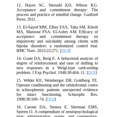
12. Hayes SC, Strosahl KD, Wilson KG.
Acceptance and commitment therapy: The
process and practice of mindful change. Guilford
Press; 2011.
13. El-Sayed MM, Elhay ESA, Taha SM, Khedr
MA, Mansour FSA, El-Ashry AM. Efficacy of
acceptance and commitment therapy on
impulsivity and suicidality among clients with
bipolar disorders: a randomized control trial.
BMC Nurs. 2023;22:271. [
DOI
]
14. Grant DA, Berg E. A behavioral analysis of
degree of reinforcement and ease of shifting to
new responses in a Weigl-type card-sorting
problem. J Exp Psychol. 1948;38:404–11. [
DOI
]
15. Wilder KE, Weinberger DR, Goldberg TE.
Operant conditioning and the orbitofrontal cortex
in schizophrenic patients: unexpected evidence
for intact functioning. Schizophr Res.
1998;30:169–74. [
DOI
]
16. Carone DA, Strauss E, Sherman EMS,
Spreen O. A compendium of neuropsychological
tests: administration, norms, and commentary.