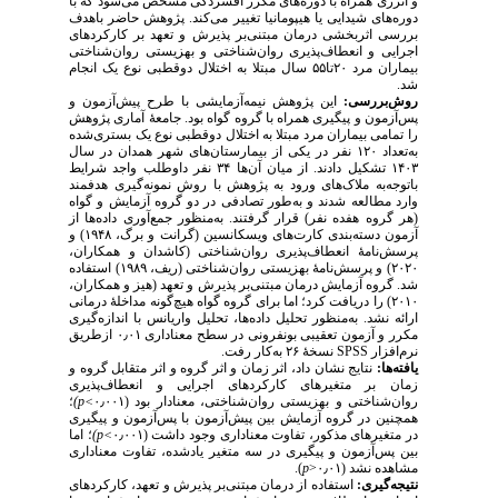
و انرژی همراه با دوره‌های مکرر افسردگی مشخص می‌شود که با
دوره‌های شیدایی یا هیپومانیا تغییر می‌کند. پژوهش حاضر باهدف
بررسی
اثربخشی درمان مبتنی‌بر پذیرش و تعهد بر کارکردهای
اجرایی و
انعطاف‌پذیری روان‌شناختی و بهزیستی روان‌شناختی
بیماران مرد ۲۰تا۵۵ سال
مبتلا به اختلال دوقطبی نوع یک انجام
شد.
روش‌بررسی:
این پژوهش نیمه‌آزمایشی با طرح پیش‌آزمون و
پس‌آزمون و پیگیری همراه با گروه گواه بود. جامعهٔ آماری پژوهش
را تمامی بیماران مرد مبتلا به اختلال دوقطبی نوع یک بستری‌شده
به‌تعداد ۱۲۰ نفر در یکی از بیمارستان‌های شهر همدان در سال
۱۴۰۳ تشکیل دادند. از میان آن‌ها ۳۴ نفر داوطلب واجد شرایط
باتوجه‌به ملاک‌های ورود به پژوهش با روش نمونه‌گیری هدفمند
وارد مطالعه شدند و به‌طور تصادفی در دو گروه آزمایش و گواه
(هر گروه هفده نفر) قرار گرفتند. به‌منظور جمع‌آوری داده‌ها از
آزمون دسته‌بندی کارت‌های ویسکانسین (گرانت و برگ، ۱۹۴۸) و
پرسش‌نامهٔ
انعطاف‌پذیری روان‌شناختی
(کاشدان و همکاران،
ریف، ۱۹۸۹) استفاده
بهزیستی روان‌شناختی (
پرسش‌نامهٔ
و
۲۰۲۰)
شد. گروه آزمایش درمان
مبتنی‌بر پذیرش و تعهد
(هیز و همکاران،
۲۰۱۰) را دریافت کرد؛ اما برای گروه گواه هیچ‌گونه مداخلهٔ درمانی
ارائه نشد. به‌منظور تحلیل داده‌ها،
تحلیل واریانس با اندازه‌گیری
مکرر و آزمون تعقیبی بونفرونی در سطح معناداری ۰٫۰۱ ازطریق
نرم‌افزار SPSS
نسخهٔ ۲۶ به‌کار رفت.
یافته‌ها:
نتایج نشان داد، اثر زمان و اثر گروه و اثر متقابل گروه و
زمان بر متغیرهای کارکردهای اجرایی و انعطاف‌پذیری
؛
>p)
روان‌شناختی و بهزیستی روان‌شناختی، معنادار بود (۰٫۰۰۱
همچنین در گروه آزمایش
بین پیش‌آزمون با پس‌آزمون و پیگیری
؛ اما
>p)
در متغیرهای مذکور، تفاوت معناداری وجود داشت (۰٫۰۰۱
بین پس‌آزمون و پیگیری
در سه متغیر یادشده،
تفاوت معناداری
).
p
<
۱
مشاهده نشد (۰٫۰
نتیجه‌گیری:
استفاده از
درمان مبتنی‌بر پذیرش و تعهد، کارکردهای