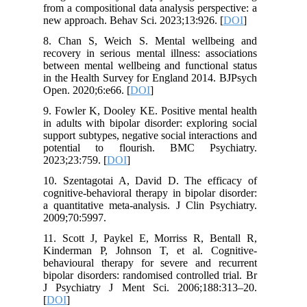
from a compositional data analysis perspective: a
new approach. Behav Sci. 2023;13:926. [
DOI
]
8. Chan S, Weich S. Mental wellbeing and
recovery in serious mental illness: associations
between mental wellbeing and functional status
in the Health Survey for England 2014. BJPsych
Open. 2020;6:e66. [
DOI
]
9. Fowler K, Dooley KE. Positive mental health
in adults with bipolar disorder: exploring social
support subtypes, negative social interactions and
potential to flourish. BMC Psychiatry.
2023;23:759. [
DOI
]
10. Szentagotai A, David D. The efficacy of
cognitive-behavioral therapy in bipolar disorder:
a quantitative meta-analysis. J Clin Psychiatry.
2009;70:5997.
11. Scott J, Paykel E, Morriss R, Bentall R,
Kinderman P, Johnson T, et al. Cognitive-
behavioural therapy for severe and recurrent
bipolar disorders: randomised controlled trial. Br
J Psychiatry J Ment Sci. 2006;188:313–20.
[
DOI
]