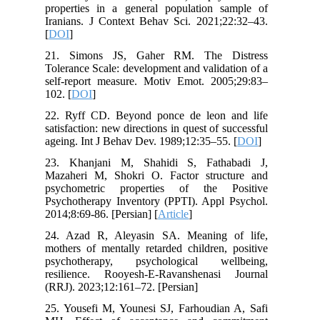
properties in a general population sample of
Iranians. J Context Behav Sci. 2021;22:32–43.
[
DOI
]
21. Simons JS, Gaher RM. The Distress
Tolerance Scale: development and validation of a
self-report measure. Motiv Emot. 2005;29:83–
102. [
DOI
]
22. Ryff CD. Beyond ponce de leon and life
satisfaction: new directions in quest of successful
ageing. Int J Behav Dev. 1989;12:35–55. [
DOI
]
23. Khanjani M, Shahidi S, Fathabadi J,
Mazaheri M, Shokri O. Factor structure and
psychometric properties of the Positive
Psychotherapy Inventory (PPTI). Appl Psychol.
2014;8:69-86. [Persian] [
Article
]
24. Azad R, Aleyasin SA. Meaning of life,
mothers of mentally retarded children, positive
psychotherapy, psychological wellbeing,
resilience. Rooyesh-E-Ravanshenasi Journal
(RRJ). 2023;12:161–72. [Persian]
25. Yousefi M, Younesi SJ, Farhoudian A, Safi