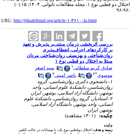
(۰)
اختلال دو قطبی نوع ۱. مجله مطالعات ناتوانی. ۱۴۰۴; ۱۵
:۹۶-۹۶
URL:
http://jdisabilstud.org/article-۱-۳۶۱۰-fa.html
بررسی اثربخشی درمان مبتنی‌بر پذیرش و تعهد
بر کارکردهای اجرایی، انعطاف‌پذیری
روان‌شناختی و بهزیستی روان‌شناختی مردان
مبتلا به اختلال دو قطبی نوع ۱
۱
سید اصغر
،
صادق کریم سلطانی
۲
۲
*
ناصر امینی
،
موسوی
۱- دانشجوی دکتری روان‌شناسی، گروه
روان‌شناسی، دانشکدهٔ علوم انسانی، واحد
بوشهر، دانشگاه آزاد اسلامی، بوشهر، ایران
۲- استادیار، گروه روان‌شناسی، دانشکدهٔ علوم
انسانی، واحد بوشهر، دانشگاه آزاد اسلامی،
بوشهر، ایران
چکیده:
(۱۳۰۱ مشاهده)
چکیده
زمینه و هدف:
اختلال دوقطبی نوع یک، با نوسانات در حالت خُلقی