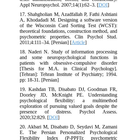
Appl Neuropsychol. 2007;14(1):62–3. [
DOI
]
17. Shahgholian M, Azadfallah P, Fathi Ashtiani
A, Khodadadi M. Designing a software version
of the Wisconsin Card Sorting Test (WCST):
theoretical foundations, construction method, and
psychometric properties. Clin Psychol Stud.
2011;4:111–34. [Persian] [
Article
]
18. Naderi N. Study of information processing
and some neuropsychological functions in
patients with obsessive-compulsive disorder
[Thesis for M.A. in Clinical Psychology].
[Tehran]: Tehran Institute of Psychiatry; 1994.
pp: 18-31. [Persian]
19. Kashdan TB, Disabato DJ, Goodman FR,
Doorley JD, McKnight PE. Understanding
psychological flexibility: a multimethod
exploration of pursuing valued goals despite the
presence of distress. Psychol Assess.
2020;32:829. [
DOI
]
20. Akbari M, Disabato D, Seydavi M, Zamani
E. The Persian Personalized Psychological
Flexibility Index (P-PPFI): psychometric