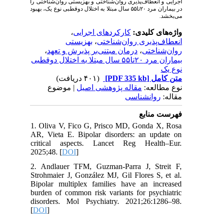
اجرایی و
انعطاف‌پذیری روان‌شناختی و بهزیستی روان‌شناختی را
در بیماران مرد ۲۰تا۵۵ سال
مبتلا به اختلال دوقطبی نوع یک، بهبود
می‌بخشد.
،
کارکردهای اجرایی
واژه‌های کلیدی:
بهزیستی
،
انعطاف‌پذیری روان‌شناختی
،
درمان مبتنی‌بر پذیرش و تعهد
،
روان‌شناختی
بیماران مرد ۲۰تا۵۵ سال مبتلا به اختلال دوقطبی
نوع یک
(۴۰۱ دریافت)
[PDF 335 kb]
متن کامل
نوع مطالعه:
مقاله پژوهشی اصیل
| موضوع
مقاله:
روانشناسی
فهرست منابع
1. Oliva V, Fico G, Prisco MD, Gonda X, Rosa
AR, Vieta E. Bipolar disorders: an update on
critical aspects. Lancet Reg Health–Eur.
2025;48. [
DOI
]
2. Andlauer TFM, Guzman-Parra J, Streit F,
Strohmaier J, González MJ, Gil Flores S, et al.
Bipolar multiplex families have an increased
burden of common risk variants for psychiatric
disorders. Mol Psychiatry. 2021;26:1286–98.
[
DOI
]