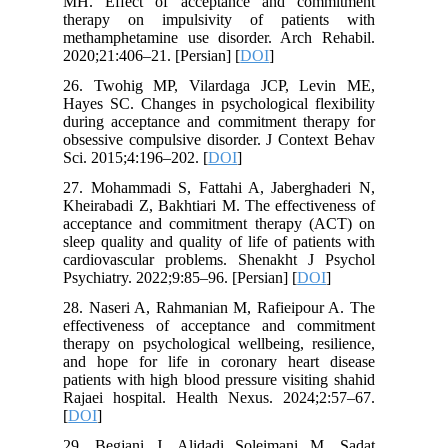
MH. Effect of acceptance and commitment
therapy on impulsivity of patients with
methamphetamine use disorder. Arch Rehabil.
2020;21:406–21. [Persian] [
DOI
]
26. Twohig MP, Vilardaga JCP, Levin ME,
Hayes SC. Changes in psychological flexibility
during acceptance and commitment therapy for
obsessive compulsive disorder. J Context Behav
Sci. 2015;4:196–202. [
DOI
]
27. Mohammadi S, Fattahi A, Jaberghaderi N,
Kheirabadi Z, Bakhtiari M. The effectiveness of
acceptance and commitment therapy (ACT) on
sleep quality and quality of life of patients with
cardiovascular problems. Shenakht J Psychol
Psychiatry. 2022;9:85–96. [Persian] [
DOI
]
28. Naseri A, Rahmanian M, Rafieipour A. The
effectiveness of acceptance and commitment
therapy on psychological wellbeing, resilience,
and hope for life in coronary heart disease
patients with high blood pressure visiting shahid
Rajaei hospital. Health Nexus. 2024;2:57–67.
[
DOI
]
29. Begjani J, Alidadi Soleimani M, Sadat