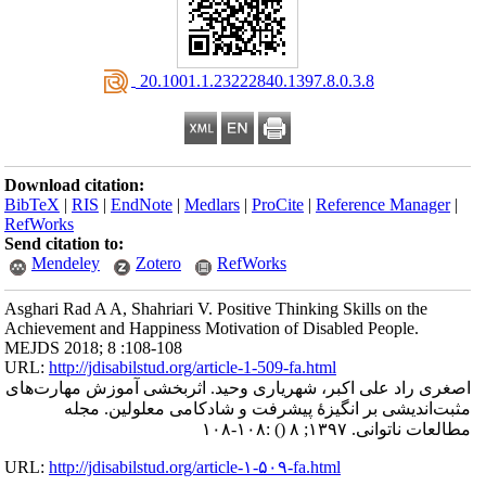
‎ 20.1001.1.23222840.1397.8.0.3.8
Download citation:
BibTeX
|
RIS
|
EndNote
|
Medlars
|
ProCite
|
Reference Manager
|
RefWorks
Send citation to:
Mendeley
Zotero
RefWorks
Asghari Rad A A, Shahriari V. Positive Thinking Skills on the
Achievement and Happiness Motivation of Disabled People.
MEJDS 2018; 8 :108-108
URL:
http://jdisabilstud.org/article-1-509-fa.html
اصغری راد علی اکبر، شهریاری وحید. اثربخشی آموزش مهارت‌های
مثبت‌اندیشی بر انگیزۀ پیشرفت و شادکامی معلولین. مجله
مطالعات ناتوانی. ۱۳۹۷; ۸
()
:۱۰۸-۱۰۸
URL:
http://jdisabilstud.org/article-۱-۵۰۹-fa.html