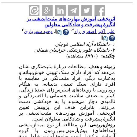
اثربخشی آموزش مهارت‌های مثبت‌اندیشی بر
انگیزۀ پیشرفت و شادکامی معلولین
۲
۱
*
علی اکبر اصغری راد
،
وحید شهریاری
۱- دانشگاه آزاد اسلامی قوچان
۲- دانشگاه علوم پزشکی خراسان شمالی
چکیده:
(۸۷۹۰ مشاهده)
زمینه و هدف
: مطالعات دربارۀ مثبت‌نگری نشان
می‌دهد که افراد دارای سبک تبیینی خوش‌بینانه و
به‌عبارت دیگر، افراد مثبت‌نگر، در مقایسه با
افراد دارای سبک تبیینی بدبینانه، به هنگام
رویارویی با رویداد‌های استرس‌زای عمدۀ زندگی،
کمتر به ضعف سلامت جسمانی یا افسردگی و
ناامیدی دچار می‌شوند یا به خودکشی دست
می‌زنند. بنابراین هدف این پژوهش تعیین
اثربخشی آموزش مهارت‌های مثبت‌اندیشی بر
انگیزۀ پیشرفت و شادکامی معلولان است.
روش‌بررسی
: این مطالعه از نوع نیمه‌آزمایشی
(مداخله‌ای) پیش‌آزمون-پس‌آزمون با گروه
آزمایش و کنترل است. جامعهٔ آماری شامل همهٔ