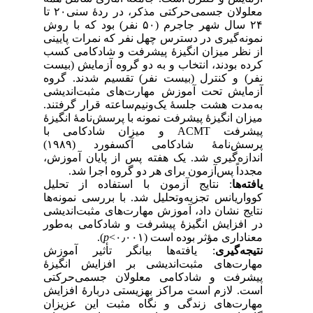
معلولان جسمی‌حرکتی مذکر، در ردۀ سنی۲۰ تا
۲۴ سال شهر جاجرم (۵۰ نفر) بود که با روش
نمونه‌گیری در دسترس چهل نفر که نمرات پایینی
از نظر میزان انگیزۀ پیشرفت و شادکامی کسب
کرده بودند، انتخاب و به دو گروه آزمایش (بیست
نفر) و کنترل (بیست نفر) تقسیم شدند. گروه
آزمایش تحت آموزش مهارت‌های مثبت‌اندیشی
به‌مدت هشت جلسۀ یک‌ونیم‌ساعته قرار گرفتند.
میزان انگیزۀ پیشرفت نمونه با پرسش‌نامۀ انگیزۀ
پیشرفت ACMT و میزان شادکامی با
پرسش‌نامهٔ شادکامی آکسفورد (۱۹۸۹)
اندازه‌گیری شد. یک هفته پس از پایان آموزش‌،
مجدداً پس‌‌آزمون برای هر دو گروه اجرا شد.
یافته‌ها
: نتایج آزمون با استفاده از تحلیل
کوواریانس تجزیه‌وتحلیل شد. با بررسی نمونه‌ها
نتایج نشان داد، آموزش مهارت‌های مثبت‌اندیشی
در افزایش انگیزۀ پیشرفت و شادکامی به‌طور
معناداری مؤثر بوده است (۰٫۰۰۱>
p
).
نتیجه‌گیری
: یافته‌ها بیانگر تأثیر آموزش
مهارت‌های مثبت‌اندیشی بر افزایش انگیزۀ
پیشرفت و شادکامی معلولان جسمی‌حرکتی
است. لازم است مراکز بهزیستی دربارۀ افزایش
مهارت‌های زندگی و نگاه مثبت این عزیزان