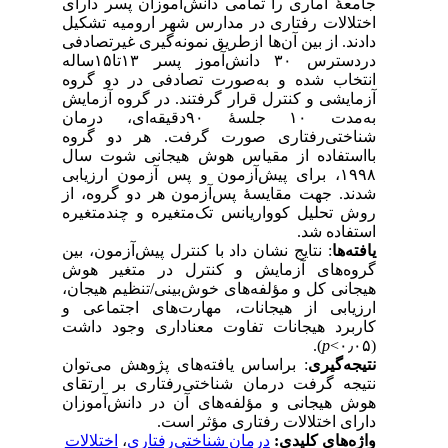
جامعهٔ آماری را تمامی دانش‌آموزان پسر دارای
اختلالات رفتاری در مدارس شهر ارومیه تشکیل
دادند. از بین آن‌ها ازطریق نمونه‌گیری غیرتصادفی
دردسترس ۳۰ دانش‌آموز پسر ۱۳تا۱۵ساله
انتخاب ‌شده و به‌صورت تصادفی در دو گروه
آزمایشی و کنترل قرار گرفتند. در گروه آزمایش
به‌مدت ۱۰ جلسهٔ ۹۰دقیقه‌ای، درمان
شناختی‌رفتاری صورت گرفت. هر دو گروه
بااستفاده از مقیاس هوش هیجانی شوت سال
۱۹۹۸، برای پیش‌آزمون و پس آزمون ارزیابی
شدند. جهت مقایسهٔ پس‌آزمون هر دو گروه، از
روش تحلیل کوواریانس تک‌متغیره و چندمتغیره
استفاده شد.
یافته‌ها
: نتایج نشان داد با کنترل پیش‌آزمون، بین
گروه‌های آزمایش و کنترل در متغیر هوش
هیجانی کل و مؤلفه‌های خوش‌بینی/تنظیم هیجان،
ارزیابی از هیجانات، مهارت‌های اجتماعی و
کاربرد هیجانات تفاوت معناداری وجود داشت
).
p
(۰٫۰۵>
نتیجه‌گیری
: براساس یافته‌های پژوهش می‌توان
نتیجه گرفت درمان شناختی‌رفتاری بر ارتقای
هوش هیجانی و مؤلفه‌های آن در دانش‌آموزان
دارای اختلالات رفتاری مؤثر است.
واژه‌های کلیدی:
درمان شناختی‌رفتاری
،
اختلالات