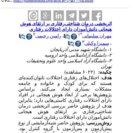
URL:
http://jdisabilstud.org/article-۱-۵۴۰-fa.html
اثربخشی درمان شناختی‌رفتاری بر ارتقای هوش
هیجانی دانش‌آموزان دارای اختلالات رفتاری
۲
۱
*
مهران سلیمانی
،
رامین رحیمی
۳
،
سمیرا وکیلی
۱- دانشگاه شهید مدنی آذربایجان
۲- دانشگاه آزاداسلامی واحد ارومیه
۳- دانشگاه آزاد اسلامی واحد علوم وتحقیقات
تهران
چکیده:
(۶۰۲۲ مشاهده)
هدف
: اختلال‌های رفتاری اختلالات ناتوان‌کننده‌ای
هستند که برای کودک و خانواده و جامعه
مشکلات بسیاری ایجاد می‌کنند. براساس
پژوهش‌ها برخی از ابعاد هوش هیجانی در افراد
دارای اختلالات رفتاری کاستی‌هایی دارد؛ بنابراین
هدف از پژوهش حاضر بررسی اثربخشی درمان
شناختی‌رفتاری بر ارتقای هوش هیجانی
دانش‌آموزان دارای اختلالات رفتاری است.
روش‌بررسی
: پژوهش حاضر شبه‌آزمایشی از نوع
پیش‌آزمون و پس‌آزمون با گروه کنترل بود.