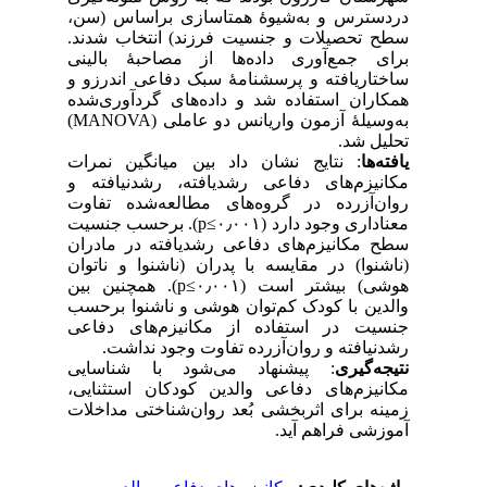
در‌دسترس و به‌شیوهٔ همتاسازی براساس (سن،
سطح تحصیلات و جنسیت فرزند) انتخاب شدند.
برای جمع‌آوری داده‌ها از مصاحبهٔ بالینی
ساختاریافته و پرسشنامهٔ سبک دفاعی اندرزو و
همکاران استفاده شد و داده‌های گردآوری‌شده
به‌وسیلهٔ آزمون واریانس دو عاملی (MANOVA)
تحلیل شد.
یافته‌ها
: نتایج نشان داد بین میانگین نمرات
مکانیزم‌های دفاعی رشدیافته، رشدنیافته و
روان‌‌آزرده در گروه‌های مطالعه‌شده تفاوت
معنا‌داری وجود دارد (۰٫۰۰۱≥p). برحسب جنسیت
سطح مکانیزم‌های دفاعی رشدیافته در مادران
(ناشنوا) در مقایسه با پدران (ناشنوا و ناتوان
هوشی) بیشتر است (۰٫۰۰۱≥p). همچنین بین
والدین با کودک کم‌توان هوشی و ناشنوا برحسب
جنسیت در استفاده از مکانیزم‌های دفاعی
رشدنیافته و روان‌آزرده تفاوت وجود نداشت.
نتیجه‌گیری
: پیشنهاد می‌شود با شناسایی
مکانیزم‌های دفاعی والدین کودکان استثنایی،
زمینه برای اثربخشی بُعد روان‌شناختی مداخلات
آموزشی فراهم آید.