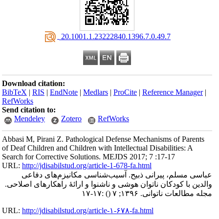
‎ 20.1001.1.23222840.1396.7.0.49.7
Download citation:
BibTeX
|
RIS
|
EndNote
|
Medlars
|
ProCite
|
Reference Manager
|
RefWorks
Send citation to:
Mendeley
Zotero
RefWorks
Abbasi M, Pirani Z. Pathological Defense Mechanisms of Parents
of Deaf Children and Children with Intellectual Disabilities: A
Search for Corrective Solutions. MEJDS 2017; 7 :17-17
URL:
http://jdisabilstud.org/article-1-678-fa.html
عباسی مسلم، پیرانی ذبیح. آسیب‌شناسی مکانیزم‌های دفاعی
والدین با کودکان ناتوان هوشی و ناشنوا و ارائهٔ راهکارهای اصلاحی.
مجله مطالعات ناتوانی. ۱۳۹۶; ۷
()
:۱۷-۱۷
URL:
http://jdisabilstud.org/article-۱-۶۷۸-fa.html