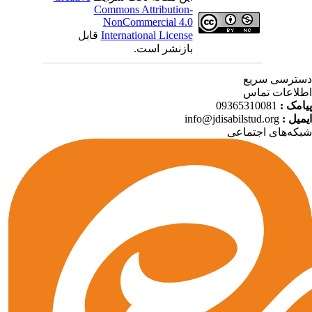
Commons Attribution-
NonCommercial 4.0
International License
قابل
بازنشر است.
ترسی سریع
لاعات تماس
امک :
09365310081
میل :
info@jdisabilstud.org
که‌های اجتماعی