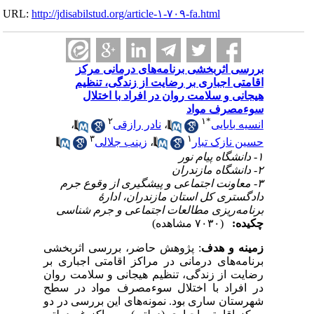
URL:
http://jdisabilstud.org/article-۱-۷۰۹-fa.html
بررسی اثربخشی برنامه‌های درمانی مرکز
اقامتی اجباری بر رضایت از زندگی، تنظیم
هیجانی و سلامت روان در افراد با اختلال
سوء‌مصرف مواد
۲
۱
*
انسیه بابایی
،
نادر رازقی
،
۳
۱
حسین نازک تبار
،
زینب جلالی
۱- دانشگاه پیام نور
۲- دانشگاه مازندران
۳- معاونت اجتماعی و پیشگیری از وقوع جرم
دادگستری کل استان مازندران، ادارهٔ
برنامه‌ریزی مطالعات اجتماعی و جرم شناسی
چکیده:
(۷۰۳۰ مشاهده)
زمینه و هدف
: پژوهش حاضر، بررسی اثربخشی
برنامه‌های درمانی در مراکز اقامتی اجباری بر
رضایت از زندگی، تنظیم هیجانی و سلامت روان
در افراد با اختلال سوء‌مصرف مواد در سطح
شهرستان ساری بود. نمونه‌های این بررسی در دو