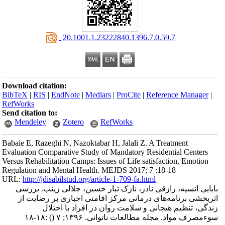
‎ 20.1001.1.23222840.1396.7.0.59.7
Download citation:
BibTeX
|
RIS
|
EndNote
|
Medlars
|
ProCite
|
Reference Manager
|
RefWorks
Send citation to:
Mendeley
Zotero
RefWorks
Babaie E, Razeghi N, Nazoktabar H, Jalali Z. A Treatment
Evaluation Comparative Study of Mandatory Residential Centers
Versus Rehabilitation Camps: Issues of Life satisfaction, Emotion
Regulation and Mental Health. MEJDS 2017; 7 :18-18
URL:
http://jdisabilstud.org/article-1-709-fa.html
بابایی انسیه، رازقی نادر، نازک تبار حسین، جلالی زینب. بررسی
اثربخشی برنامه‌های درمانی مرکز اقامتی اجباری بر رضایت از
زندگی، تنظیم هیجانی و سلامت روان در افراد با اختلال
سوء‌مصرف مواد. مجله مطالعات ناتوانی. ۱۳۹۶; ۷
()
:۱۸-۱۸