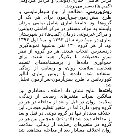
مرکز اقامتی اجباری (دولتی) و مراکز غیر‌دولتی
(کمپ‌ها) به‌سر می‌بردند.
روش‌بررسی
: مطالعه از نوع شبه‌آزمایشی با
طرح پیش‌آزمون-پس‌آزمون برای هر یک از
گروه‌ها بود. جامعهٔ آماری شامل تمامی مردان
وابسته به مواد، مستقر در مرکز اقامتی (دولتی)
و مراکز غیر‌دولتی درمان (کمپ‌ها) در شهرستان
ساری در نیمهٔ دوم سال ۱۳۹۳ و نیمهٔ اول ۱۳۹۴
بود. از هر گروه ۱۳۰ نفر به‌شیوهٔ نمونه‌گیری
در‌دسترس انتخاب شدند. هر دو گروه از نظر
سن، تحصیلات با یکدیگر همتا شدند. برای
جمع‌آوری داده‌ها از پرسشنامه‌های تنظیم
هیجانی، سلامت روان، و رضایت از زندگی
استفاده شد. داده‌ها با روش آماری آنالیز
کوواریانس با طرح پیش‌آزمون-پس‌آزمون تحلیل
شد.
یافته‌ها
: نتایج نشان داد اختلاف معناداری بین
میانگین نمرات متغیرهای رضایت از زندگی،
سلامت روان در قبل و بعد از مداخله در هر دو
گروه وجود دارد؛ اما در متغیر تنظیم هیجانی، این
اختلاف معنادار تنها در گروه دولتی در قبل و بعد
از مداخله دیده شد (۰٫۰۵>
p
). همچنین بین هر دو
گروه در متغیرهای رضایت از زندگی، سلامت
روان اختلاف معنادار بعد از مداخله مشاهده شد