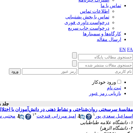
تماس با ما
اطلاعات تماس
تماس با بخش پشتیبانی
درخواست داوری فوری
درخواست چاپ سریع
کارگاه‌ها و سمینارها
ارسال مقاله
EN
FA
ورود خودکار
ثبت نام
بازیابی رمز عبور
جلد ۸ - شماره سال ۱۳۹۷
مقایسهٔ سرسختی روان‌شناختی و نشاط ذهنی در دانش‌آموزان با اختلا
۱
*
۱
اسماعیل سعدی پور
،
امید میرزایی فندخت
،
مجتبی س
۱- دانشگاه علامه طباطبایی
۲- دانشگاه الزهرا