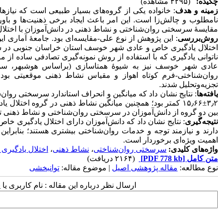
چکیده:
(۴۲۹۵ مشاهده)
مینه و هدف
: خانواده‌ یکی از گروه‌های بسیار طبیعی‌ است که نیازها
نامطلوب و چالش‌زا است. این امر باعث ایجاد برخی ذهنیت‌ها و باو
مقایسهٔ سرسختی روان‌شناختی و نشاط ذهنی در دانش‌آموزان با اختلا
روش‌بررسی
: این پژوهش از نوع علی-مقایسه‌ای بود. جامعهٔ آماری ا
عادی شهر خوسف نیز به شیوهٔ همتاسازی (براساس هوشبهر، سن،
روان‌شناختی-فرم کوتاه اهواز و مقیاس نشاط ذهنی موقعیتی بود. 
تجزیه‌وتحلیل شدند.
افته‌ها
بین دو گروه از دانش‌آموزان در سرسختی روان‌شناختی و نشاط ذهنی تفاوت 
تیجه‌گیری
دارند و نیازمند توجه و خدمات روان‌شناختی بیشتری هستند؛ بنابراین
اهمیت ویژه‌ای برخوردار است.
واژه‌های کلیدی:
سرسختی روان‌شناختی
،
نشاط ذهنی
،
اختلال یادگیری
متن کامل
[PDF 778 kb]
(۲۱۶۴ دریافت)
نوع مطالعه:
مقاله پژوهشی اصیل
| موضوع مقاله:
توانبخشی
ارسال نظر درباره این مقاله : نام کاربری ی