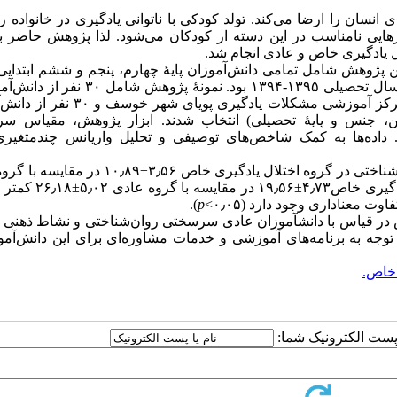
ی انسان را ارضا می‌کند. تولد کودکی با ناتوانی یادگیری در خانواده ر
رهایی نامناسب در این دسته از کودکان می‌شود. لذا پژوهش حاضر ب
ل یادگیری خاص و عادی انجام شد.
ین پژوهش شامل تمامی دانش‌آموزان پایهٔ چهارم، پنجم و ششم ابتدایی
اختلال یادگیری خاص و عادی شهر خوسف استان خراسان جنوبی در سال تحصیلی ۱۳۹۵-۱۳۹۴ بود. نمو
ناتوانی یادگیری که با استفاده از روش نمونه‌گیری تصادفی ساده از مرکز آموزشی مشکلات یا
 جنس و پایهٔ تحصیلی) انتخاب شدند. ابزار پژوهش، مقیاس س
داده‌ها به کمک شاخص‌های توصیفی و تحلیل واریانس چند‌متغیری 
: نتایج نشان داد که میانگین و انحراف استاندارد سرسختی روان‌شناختی در گروه اختلال یادگیری خاص
۳٫۲±۱۵٫۶۶ کمتر بود؛ همچنین میانگین نشاط ذهنی در گروه اختلال یا
معناداری وجود دارد (۰٫۰۵>
p
).
: نتایج نشان داد که دانش‌آموزان دارای اختلال یادگیری خاص در قیاس با دانش‎آموزان عادی سرسختی روان‌شناختی و ن
 توجه به برنامه‌های آموزشی و خدمات مشاوره‌‌ای برای این دانش‌آمو
 خاص.
ا پست الکترونیک شما: