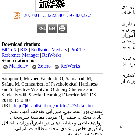
ویدادی
ا هدف
‎ 20.1001.1.23222840.1397.8.0.22.7
 دارای
نهٔ پژوهش شامل ۳۰ نفر از دانش‌آموزان با
دگیری پویای شهر خوسف و ۳۰ نفر از دانش‌آموزان
رسختی
Download citation:
مانوا
BibTeX
|
RIS
|
EndNote
|
Medlars
|
ProCite
|
Reference Manager
|
RefWorks
 ۳٫۵۶±۱۰٫۸۹ در مقایسه با گروه عادی
Send citation to:
دگیری خاص۴٫۷۳±۱۹٫۵۶ در مقایسه با گروه عادی ۵٫۰۲±۲۶٫۱۸ کمتر بود. لذا
Mendeley
Zotero
RefWorks
شاط ذهنی کمتری
Sadipour I, Mirzaee Fandokht O, Salmabadi M,
زان از
Safara M. Comparison of Psychological Hardiness
and Subjective Vitality in Ordinary Students and
Students with Special Learning Disorder. MEJDS
2018; 8 :80-80
URL:
http://jdisabilstud.org/article-1-731-fa.html
سعدی پور اسماعیل، میرزایی فندخت امید، سلم
آبادی مجتبی، صف آراء مریم. مقایسهٔ سرسختی
روان‌شناختی و نشاط ذهنی در دانش‌آموزان با اختلال
یادگیری خاص و عادی. مجله مطالعات ناتوانی.
:۸۰-۸۰
()
۱۳۹۷; ۸