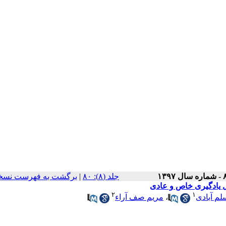
‫جلد (۸): ۸۰
|
برگشت به فهرست نسخه
ل یادگیری خاص و عادی
۲
۱
لم آبادی
،
مریم صف آراء